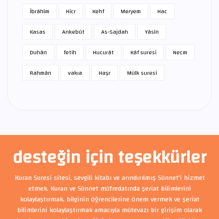
İbrâhîm
Hicr
Kehf
Meryem
Hac
Kasas
Ankebût
As-Sajdah
Yâsîn
Duhân
fetih
Hucurât
Kâf suresi
Necm
Rahmân
vakıa
Haşr
Mülk suresi
desteğin için teşekkürler
Kuran Suresi sitesi, sevgili kitabı ve arındırılmış Sünnet'i hizmet
etmek, Kuran ve Sünnet müfredatında şeriat bilimlerini
kolaylaştırmak, bilginin öğrencilerine önem vermek ve şeriat
bilimlerini kolaylaştırmak amacıyla mütevazı bir girişim olarak