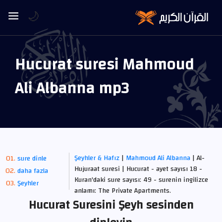
🌙
Hucurat suresi Mahmoud
Ali Albanna mp3
Şeyhler & Hafız
|
Mahmoud Ali Albanna
| Al-
sure dinle
Hujuraat suresi | Hucurat - ayet sayısı 18 -
daha fazla
Kuran'daki sure sayısı: 49 - surenin ingilizce
Şeyhler
anlamı: The Private Apartments.
Hucurat Suresini Şeyh sesinden