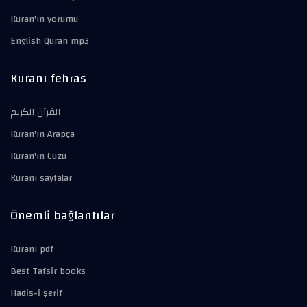
Kuran'ın yorumu
English Quran mp3
Kuranı fehras
القرآن الكريم
Kuran'ın Arapça
Kuran'ın Cüzü
Kuranı sayfalar
Önemli bağlantılar
Kuranı pdf
Best Tafsir books
Hadis-i şerif