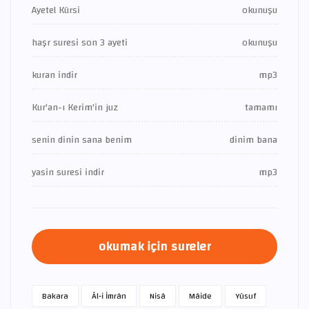
Ayetel Kürsi
okunuşu
haşr suresi son 3 ayeti
okunuşu
kuran indir
mp3
Kur'an-ı Kerim'in juz
tamamı
senin dinin sana benim
dinim bana
yasin suresi indir
mp3
okumak için sureler
Bakara
Âl-i İmrân
Nisâ
Mâide
Yûsuf