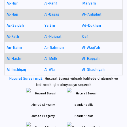
Al-Hijr
Al-Kahf
Maryam
Al-Hajj
Al-Qasas
Al-'Ankabut
As-Sajdah
Ya Sin
Ad-Dukhan
Al-Fath
Al-Hujurat
Qaf
An-Najm
Ar-Rahman
Al-Waqi'ah
Al-Hashr
Al-Mulk
Al-Haqqah
Al-Inshiqaq
Al-A'la
Al-Ghashiyah
Hucurat Suresi mp3:
Hucurat Suresi yüksek kalitede dinlemek ve
indirmek için okuyucuyu seçerek
Ahmed El Agamy
Bandar Balila