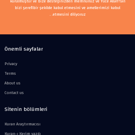
kurulmuştur ve bize desteğinizden memnunuz ve Yüce Allah'tan
bizi şerefli bir şekilde kabul etmesini ve amellerimizi kabul
etmesini diliyoruz. .
Önemli sayfalar
Privacy
Terms
About us
Contact us
Sitenin bölümleri
Kuran Araştırmacısı
Kuran-ı Kerim yazılı