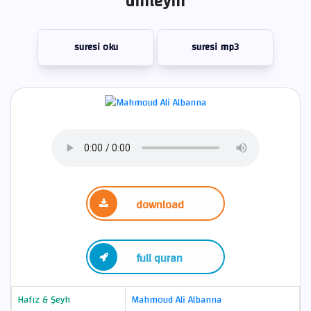
dinleyin
suresi oku
suresi mp3
download
full quran
Hafız & Şeyh
Mahmoud Ali Albanna