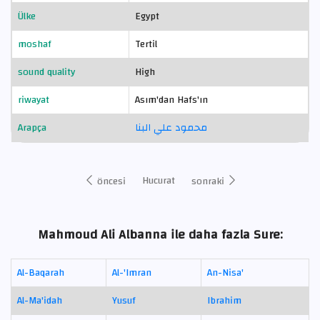
Ülke
Egypt
moshaf
Tertil
sound quality
High
riwayat
Asım'dan Hafs'ın
Arapça
محمود علي البنا
Hucurat
öncesi
sonraki
Mahmoud Ali Albanna ile daha fazla Sure:
Al-Baqarah
Al-'Imran
An-Nisa'
Al-Ma'idah
Yusuf
Ibrahim