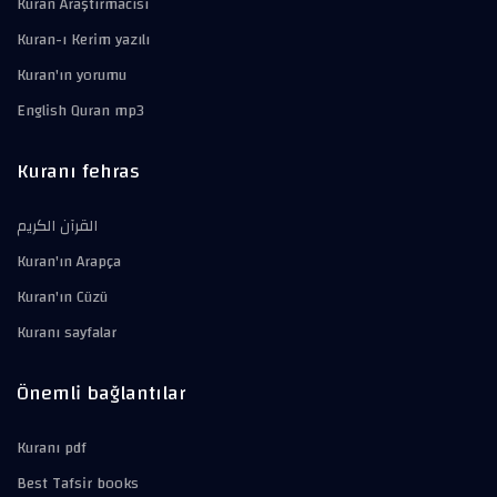
Kuran Araştırmacısı
Kuran-ı Kerim yazılı
Kuran'ın yorumu
English Quran mp3
Kuranı fehras
القرآن الكريم
Kuran'ın Arapça
Kuran'ın Cüzü
Kuranı sayfalar
Önemli bağlantılar
Kuranı pdf
Best Tafsir books