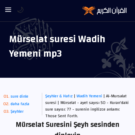
🌙
Mürselat suresi Wadih
Yemeni mp3
Şeyhler & Hafız
|
Wadih Yemeni
| Al-Mursalat
sure dinle
suresi | Mürselat - ayet sayısı 50 - Kuran'daki
daha fazla
sure sayısı: 77 - surenin ingilizce anlamı:
Şeyhler
Those Sent Forth.
Mürselat Suresini Şeyh sesinden