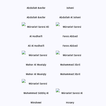
Abdullah Basfar
Abdullah Al Juhani
Ali Al Hudhaifi
Fares Abbad
Maher Al Muaiqly
Muhammad Jibril