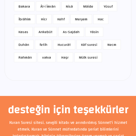
Bakara
Âl-i İmrân
Nisâ
Mâide
Yûsuf
İbrâhîm
Hicr
Kehf
Meryem
Hac
Kasas
Ankebût
As-Sajdah
Yâsîn
Duhân
fetih
Hucurât
Kâf suresi
Necm
Rahmân
vakıa
Haşr
Mülk suresi
desteğin için teşekkürler
Kuran Suresi sitesi, sevgili kitabı ve arındırılmış Sünnet'i hizmet
etmek, Kuran ve Sünnet müfredatında şeriat bilimlerini