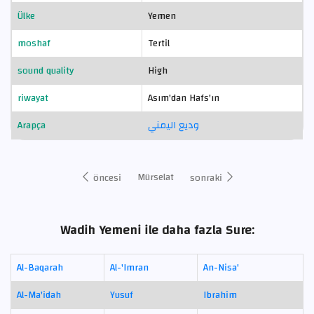
Ülke
Yemen
moshaf
Tertil
sound quality
High
riwayat
Asım'dan Hafs'ın
Arapça
وديع اليمني
Mürselat
öncesi
sonraki
Wadih Yemeni ile daha fazla Sure:
Al-Baqarah
Al-'Imran
An-Nisa'
Al-Ma'idah
Yusuf
Ibrahim