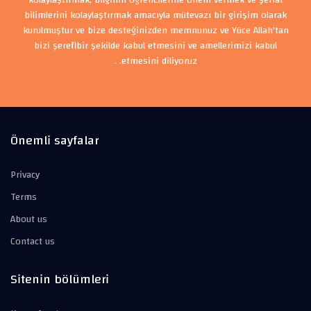
kolaylaştırmak, bilginin öğrencilerine önem vermek ve şeriat
bilimlerini kolaylaştırmak amacıyla mütevazı bir girişim olarak
kurulmuştur ve bize desteğinizden memnunuz ve Yüce Allah'tan
bizi şerefli bir şekilde kabul etmesini ve amellerimizi kabul
etmesini diliyoruz. .
Önemli sayfalar
Privacy
Terms
About us
Contact us
Sitenin bölümleri