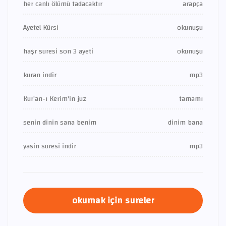
her canlı ölümü tadacaktır
arapça
Ayetel Kürsi
okunuşu
haşr suresi son 3 ayeti
okunuşu
kuran indir
mp3
Kur'an-ı Kerim'in juz
tamamı
senin dinin sana benim
dinim bana
yasin suresi indir
mp3
okumak için sureler