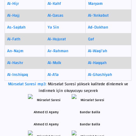
Al-Hijr
Al-Kahf
Maryam
Al-Hajj
Al-Qasas
Al-'Ankabut
As-Sajdah
Ya Sin
Ad-Dukhan
Al-Fath
Al-Hujurat
Qaf
An-Najm
Ar-Rahman
Al-Waqi'ah
Al-Hashr
Al-Mulk
Al-Haqqah
Al-Inshiqaq
Al-A'la
Al-Ghashiyah
Mürselat Suresi mp3:
Mürselat Suresi yüksek kalitede dinlemek ve
indirmek için okuyucuyu seçerek
Ahmed El Agamy
Bandar Balila