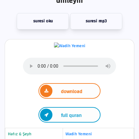
dinleyin
suresi oku
suresi mp3
download
full quran
Hafız & Şeyh
Wadih Yemeni