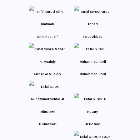
Ali Al Hudhaifi
Fares Abbad
Maher Al Muaiqly
Muhammad Jibril
Al Minshawi
Al Hosary