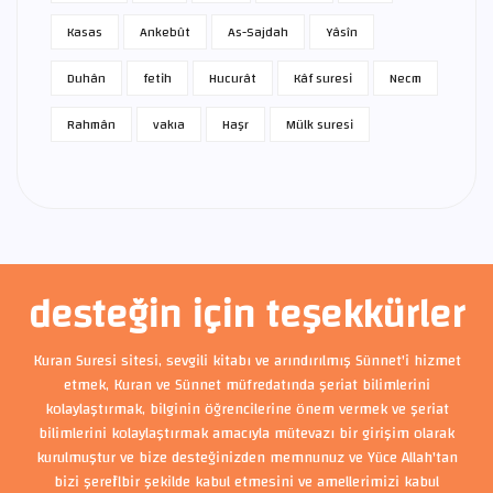
Kasas
Ankebût
As-Sajdah
Yâsîn
Duhân
fetih
Hucurât
Kâf suresi
Necm
Rahmân
vakıa
Haşr
Mülk suresi
desteğin için teşekkürler
Kuran Suresi sitesi, sevgili kitabı ve arındırılmış Sünnet'i hizmet
etmek, Kuran ve Sünnet müfredatında şeriat bilimlerini
kolaylaştırmak, bilginin öğrencilerine önem vermek ve şeriat
bilimlerini kolaylaştırmak amacıyla mütevazı bir girişim olarak
kurulmuştur ve bize desteğinizden memnunuz ve Yüce Allah'tan
bizi şerefli bir şekilde kabul etmesini ve amellerimizi kabul