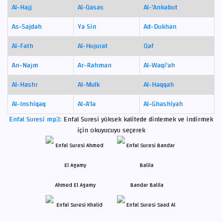
Al-Hajj
Al-Qasas
Al-'Ankabut
As-Sajdah
Ya Sin
Ad-Dukhan
Al-Fath
Al-Hujurat
Qaf
An-Najm
Ar-Rahman
Al-Waqi'ah
Al-Hashr
Al-Mulk
Al-Haqqah
Al-Inshiqaq
Al-A'la
Al-Ghashiyah
Enfal Suresi mp3:
Enfal Suresi yüksek kalitede dinlemek ve indirmek
için okuyucuyu seçerek
Ahmed El Agamy
Bandar Balila