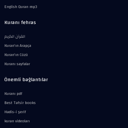
English Quran mp3
Kuranı fehras
القرآن الكريم
Kuran'ın Arapça
Kuran'ın Cüzü
Kuranı sayfalar
Önemli bağlantılar
Kuranı pdf
Best Tafsir books
Hadis-i şerif
kuran videoları