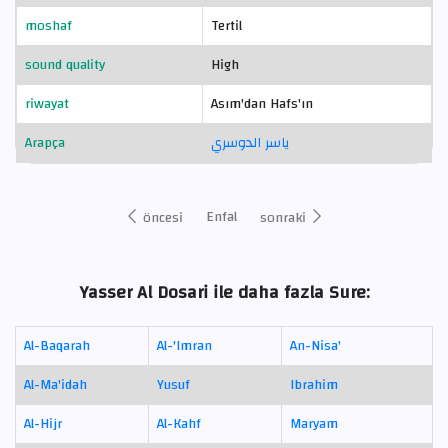
moshaf
Tertil
sound quality
High
riwayat
Asım'dan Hafs'ın
Arapça
ياسر الدوسري
Enfal
öncesi
sonraki
Yasser Al Dosari ile daha fazla Sure:
Al-Baqarah
Al-'Imran
An-Nisa'
Al-Ma'idah
Yusuf
Ibrahim
Al-Hijr
Al-Kahf
Maryam