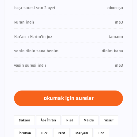
haşr suresi son 3 ayeti
okunuşu
kuran indir
mp3
Kur'an-ı Kerim'in juz
tamamı
senin dinin sana benim
dinim bana
yasin suresi indir
mp3
okumak için sureler
Bakara
Âl-i İmrân
Nisâ
Mâide
Yûsuf
İbrâhîm
Hicr
Kehf
Meryem
Hac