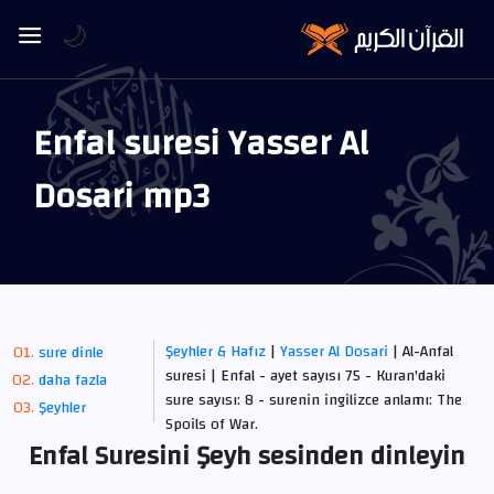
🌙
Enfal suresi Yasser Al
Dosari mp3
Şeyhler & Hafız
|
Yasser Al Dosari
| Al-Anfal
sure dinle
suresi | Enfal - ayet sayısı 75 - Kuran'daki
daha fazla
sure sayısı: 8 - surenin ingilizce anlamı: The
Şeyhler
Spoils of War.
Enfal Suresini Şeyh sesinden dinleyin