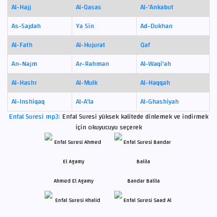
Al-Hajj
Al-Qasas
Al-'Ankabut
As-Sajdah
Ya Sin
Ad-Dukhan
Al-Fath
Al-Hujurat
Qaf
An-Najm
Ar-Rahman
Al-Waqi'ah
Al-Hashr
Al-Mulk
Al-Haqqah
Al-Inshiqaq
Al-A'la
Al-Ghashiyah
Enfal Suresi mp3:
Enfal Suresi yüksek kalitede dinlemek ve indirmek
için okuyucuyu seçerek
Ahmed El Agamy
Bandar Balila