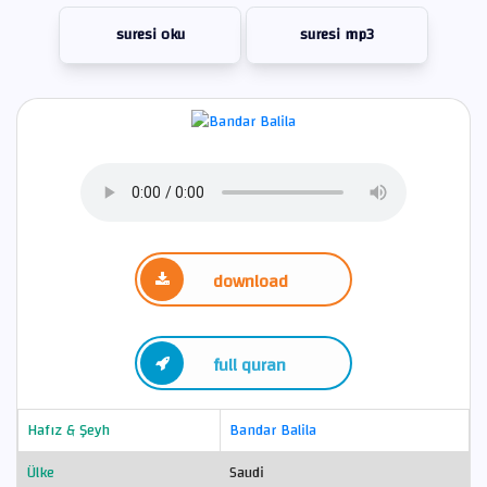
suresi oku
suresi mp3
download
full quran
Hafız & Şeyh
Bandar Balila
Ülke
Saudi