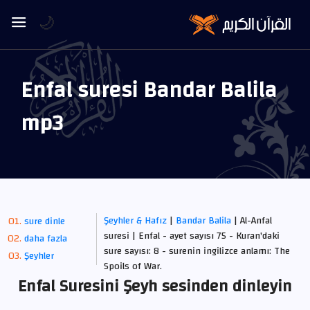
🌙
Enfal suresi Bandar Balila
mp3
Şeyhler & Hafız
|
Bandar Balila
| Al-Anfal
sure dinle
suresi | Enfal - ayet sayısı 75 - Kuran'daki
daha fazla
sure sayısı: 8 - surenin ingilizce anlamı: The
Şeyhler
Spoils of War.
Enfal Suresini Şeyh sesinden dinleyin