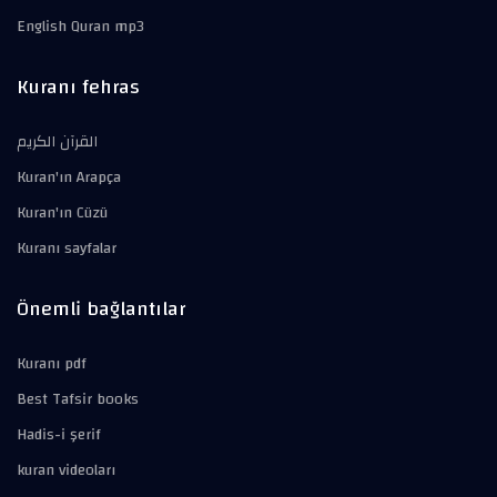
English Quran mp3
Kuranı fehras
القرآن الكريم
Kuran'ın Arapça
Kuran'ın Cüzü
Kuranı sayfalar
Önemli bağlantılar
Kuranı pdf
Best Tafsir books
Hadis-i şerif
kuran videoları