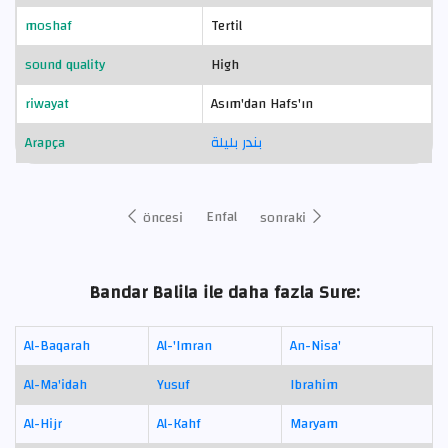
moshaf
Tertil
sound quality
High
riwayat
Asım'dan Hafs'ın
Arapça
بندر بليلة
Enfal
öncesi
sonraki
Bandar Balila ile daha fazla Sure:
Al-Baqarah
Al-'Imran
An-Nisa'
Al-Ma'idah
Yusuf
Ibrahim
Al-Hijr
Al-Kahf
Maryam