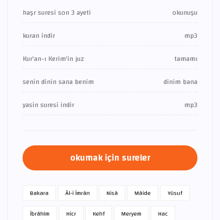
haşr suresi son 3 ayeti
okunuşu
kuran indir
mp3
Kur'an-ı Kerim'in juz
tamamı
senin dinin sana benim
dinim bana
yasin suresi indir
mp3
okumak için sureler
Bakara
Âl-i İmrân
Nisâ
Mâide
Yûsuf
İbrâhîm
Hicr
Kehf
Meryem
Hac