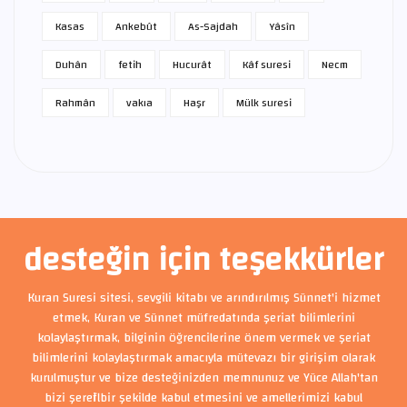
Kasas
Ankebût
As-Sajdah
Yâsîn
Duhân
fetih
Hucurât
Kâf suresi
Necm
Rahmân
vakıa
Haşr
Mülk suresi
desteğin için teşekkürler
Kuran Suresi sitesi, sevgili kitabı ve arındırılmış Sünnet'i hizmet
etmek, Kuran ve Sünnet müfredatında şeriat bilimlerini
kolaylaştırmak, bilginin öğrencilerine önem vermek ve şeriat
bilimlerini kolaylaştırmak amacıyla mütevazı bir girişim olarak
kurulmuştur ve bize desteğinizden memnunuz ve Yüce Allah'tan
bizi şerefli bir şekilde kabul etmesini ve amellerimizi kabul