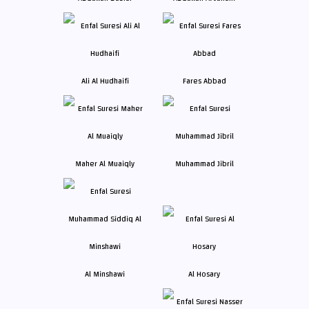
Ali Al Hudhaifi
Fares Abbad
Maher Al Muaiqly
Muhammad Jibril
Al Minshawi
Al Hosary