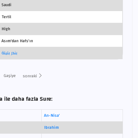
Saudi
Tertil
High
Asım'dan Hafs'ın
بندر بليلة
Gaşiye
sonraki
a ile daha fazla Sure:
An-Nisa'
Ibrahim