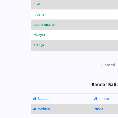
Ülke
moshaf
sound quality
riwayat
Arapça
öncesi
Bandar Balil
Al-Baqarah
Al-'Imran
Al-Ma'idah
Yusuf