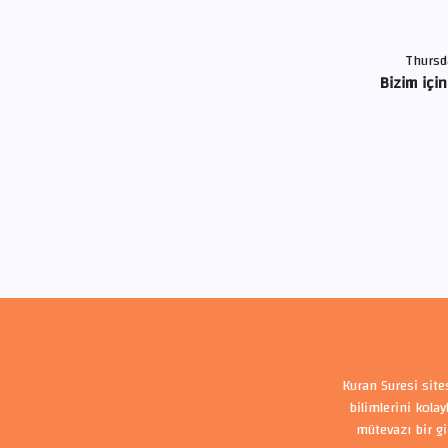
Thursd
Bizim için
Kuran Suresi site
bilimlerini kola
mütevazı bir gi