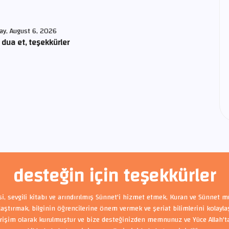
ay, August 6, 2026
 dua et, teşekkürler
desteğin için teşekkürler
si, sevgili kitabı ve arındırılmış Sünnet'i hizmet etmek, Kuran ve Sünnet m
ylaştırmak, bilginin öğrencilerine önem vermek ve şeriat bilimlerini kolayl
rişim olarak kurulmuştur ve bize desteğinizden memnunuz ve Yüce Allah'tan 