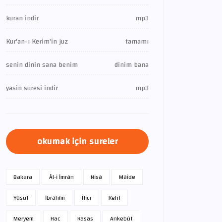
kuran indir
mp3
Kur'an-ı Kerim'in juz
tamamı
senin dinin sana benim
dinim bana
yasin suresi indir
mp3
okumak için sureler
Bakara
Âl-i İmrân
Nisâ
Mâide
Yûsuf
İbrâhîm
Hicr
Kehf
Meryem
Hac
Kasas
Ankebût