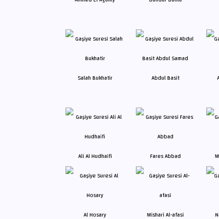
Salah Bukhatir
Abdul Basit
Ali Al Hudhaifi
Fares Abbad
M
Al Hosary
Mishari Al-afasi
N