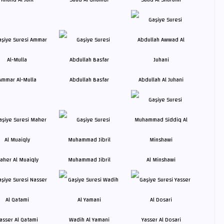
Ammar Al-Mulla
Abdullah Basfar
Abdullah Al Juhani
aher Al Muaiqly
Muhammad Jibril
Al Minshawi
asser Al Qatami
Wadih Al Yamani
Yasser Al Dosari