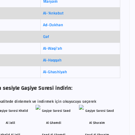
Maryam
Al-'Ankabut
Ad-Dukhan
Qaf
Al-Waqi'ah
Al-Haqqah
Al-Ghashiyah
sesiyle Gaşiye Suresi indirin:
kalitede dinlemek ve indirmek için okuyucuyu seçerek
Khalid Al Jalil
Saad Al Ghamdi
Saud Al Shuraim