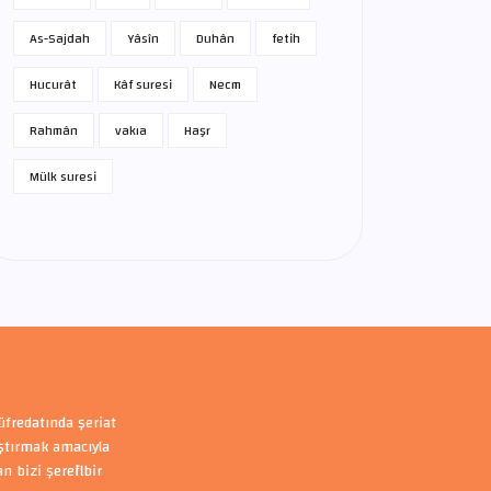
As-Sajdah
Yâsîn
Duhân
fetih
Hucurât
Kâf suresi
Necm
Rahmân
vakıa
Haşr
Mülk suresi
üfredatında şeriat
aştırmak amacıyla
bizi şerefli bir