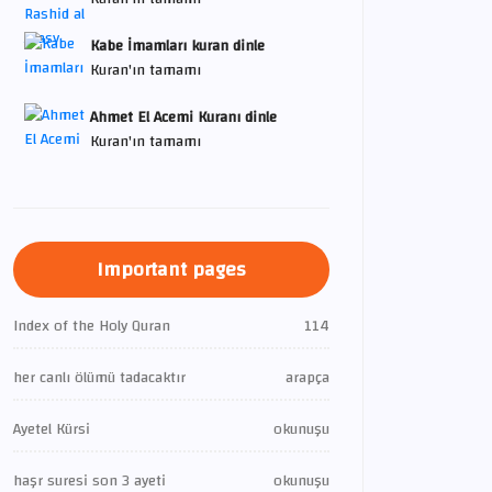
Kabe İmamları kuran dinle
Kuran'ın tamamı
Ahmet El Acemi Kuranı dinle
Kuran'ın tamamı
Important pages
Index of the Holy Quran
114
her canlı ölümü tadacaktır
arapça
Ayetel Kürsi
okunuşu
haşr suresi son 3 ayeti
okunuşu