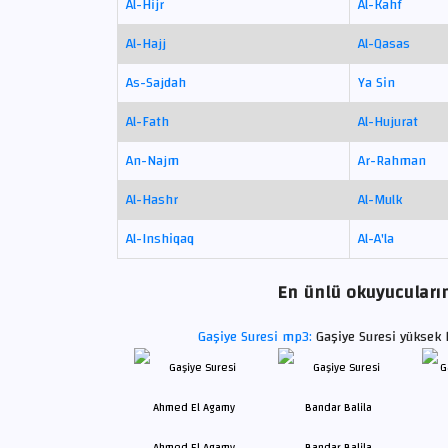
Al-Hijr
Al-Kahf
Al-Hajj
Al-Qasas
As-Sajdah
Ya Sin
Al-Fath
Al-Hujurat
An-Najm
Ar-Rahman
Al-Hashr
Al-Mulk
Al-Inshiqaq
Al-A'la
En ünlü okuyucuların 
Gaşiye Suresi mp3:
Gaşiye Suresi yüksek 
Ahmed El Agamy
Bandar Balila