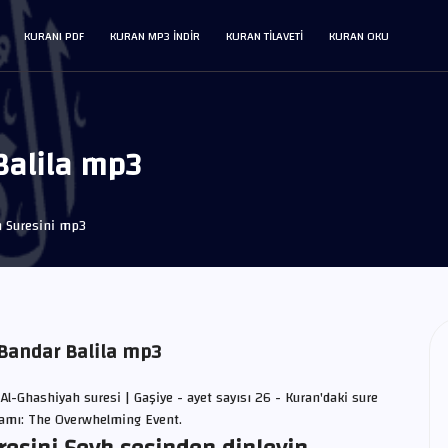
KURANI PDF
KURAN MP3 INDIR
KURAN TILAVETI
KURAN OKU
Balila mp3
h Suresini mp3
 Bandar Balila mp3
 Al-Ghashiyah suresi | Gaşiye - ayet sayısı 26 - Kuran'daki sure
nlamı: The Overwhelming Event.