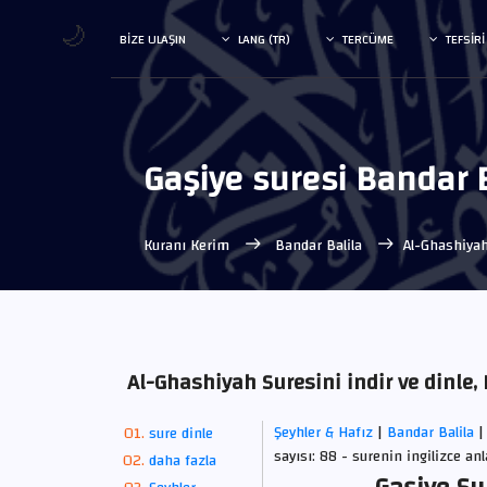
🌙
BIZE ULAŞIN
LANG (TR)
TERCÜME
TEFSIRI
Gaşiye suresi Bandar 
Kuranı Kerim
Bandar Balila
Al-Ghashiya
Al-Ghashiyah Suresini indir ve dinle,
Şeyhler & Hafız
|
Bandar Balila
|
sure dinle
sayısı: 88 - surenin ingilizce a
daha fazla