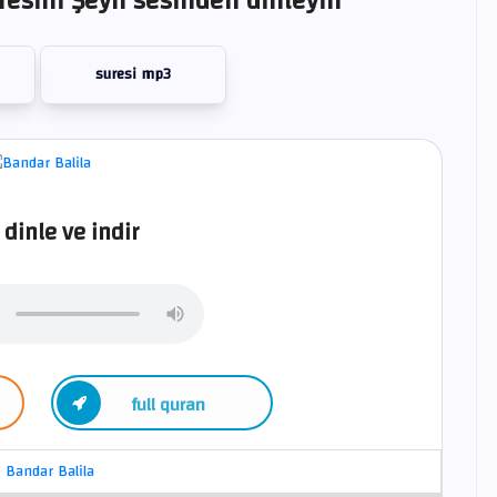
resini Şeyh sesinden dinleyin
suresi mp3
 dinle ve indir
full quran
Bandar Balila