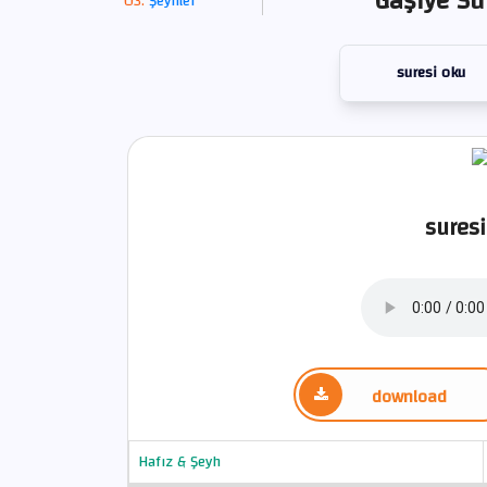
Gaşiye Su
Şeyhler
suresi oku
suresi
download
Hafız & Şeyh