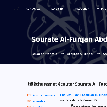
🌙
CONTACTEZ
LANG (FR)
TRADUCTION
TAFS
Sourate Al-Furqan Abd
Coran en français
Abdullah Al-Juhani
So
télécharger et écouter Sourate Al-Fu
Cheikhs liste
|
Abdullah Al-Juha
écouter sourate
sourate dans le Coran: 25.
sourates