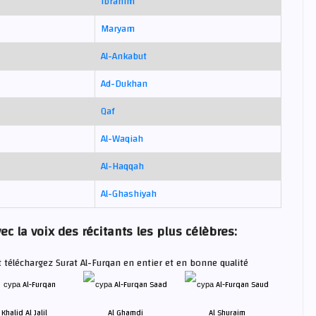
Ibrahim
Maryam
Al-Ankabut
Ad-Dukhan
Qaf
Al-Waqiah
Al-Haqqah
Al-Ghashiyah
c la voix des récitants les plus célèbres:
t téléchargez Surat Al-Furqan en entier et en bonne qualité