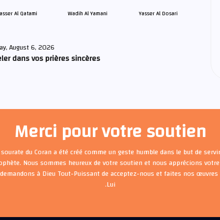
asser Al Qatami
Wadih Al Yamani
Yasser Al Dosari
ay, August 6, 2026
ler dans vos prières sincères
Merci pour votre soutien
 sourate du Coran a été créé comme un geste humble dans le but de servir
rophète. Nous sommes heureux de votre soutien et nous apprécions votre 
 demandons à Dieu Tout-Puissant de acceptez-nous et faites nos œuvre
Lui.