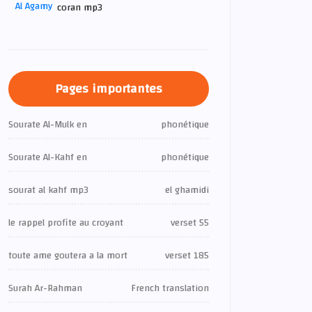
coran mp3
Pages importantes
Sourate Al-Mulk en
phonétique
Sourate Al-Kahf en
phonétique
sourat al kahf mp3
el ghamidi
le rappel profite au croyant
verset 55
toute ame goutera a la mort
verset 185
Surah Ar-Rahman
French translation