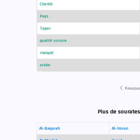
Cheikh
Pays
Taper
qualité sonore
riwayat
arabe
Previou
Plus de sourates
Al-Baqarah
Al-Imran