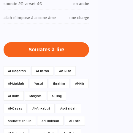
sourate 20 verset 46
en arabe
allah n'impose à aucune âme
une charge
Sourates à lire
Al-Baqarah
Al-Imran
An-Nisa
Al-Maidah
Yusuf
Ibrahim
Al-Hijr
Al-Kahf
Maryam
Al-Hajj
Al-Qasas
Al-Ankabut
As-Sajdah
sourate Ya Sin
Ad-Dukhan
Al-Fath