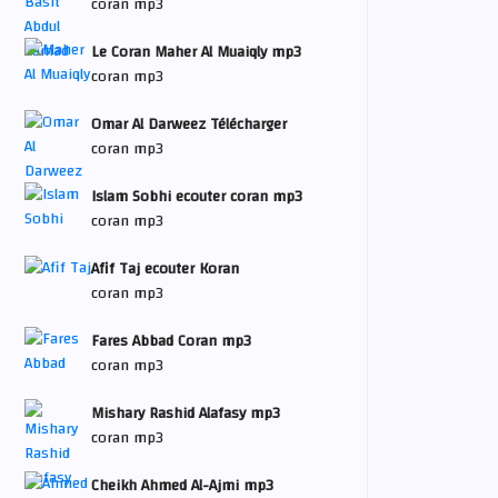
coran mp3
Le Coran Maher Al Muaiqly mp3
coran mp3
Omar Al Darweez Télécharger
coran mp3
Islam Sobhi ecouter coran mp3
coran mp3
Afif Taj ecouter Koran
coran mp3
Fares Abbad Coran mp3
coran mp3
Mishary Rashid Alafasy mp3
coran mp3
Cheikh Ahmed Al-Ajmi mp3