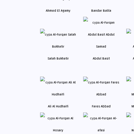
Ahmed El Agamy
Bandar Balila
Salah Bukhatir
Abdul Basit
Ali Al Hudhaifi
Fares Abbad
M