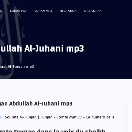
IR
CORAN PDF
CORAN MP3
RÉCITATION
LIRE CORAN
ullah Al-Juhani mp3
urat Al-Furqan mp3
rqan Abdullah Al-Juhani mp3
ni
| Sourate Al-Furqan | Furqan - Comte Ayat 77 - Le numéro de la