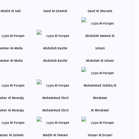
Khalid Al Jalil
Saad Al Ghamdi
Saud Al Shuraim
Ammar Al-Mulla
Abdullah Basfar
Abdullah Al Juhani
aher Al Muaiqly
Muhammad Jibril
Al Minshawi