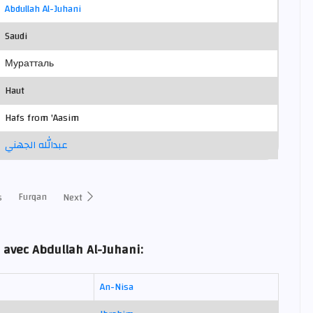
Abdullah Al-Juhani
Saudi
Муратталь
Haut
Hafs from 'Aasim
عبدالله الجهني
Furqan
s
Next
 avec Abdullah Al-Juhani:
An-Nisa