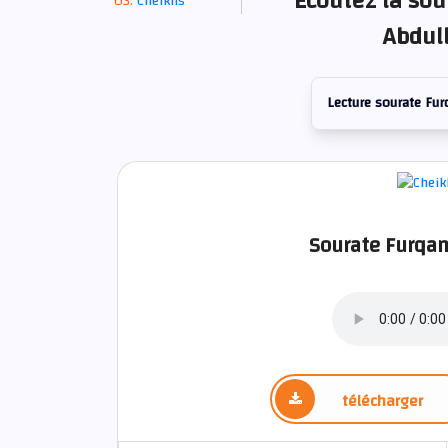
Écoutez la sou
Cheikhs
Abdul
Lecture sourate Fur
Sourate Furqan
télécharger