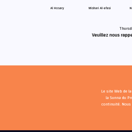
Al Hosary
Mishari Al-afasi
N
Thursd
Veuillez nous rappe
Le site Web de la
la Sunna du P
continuité. Nous