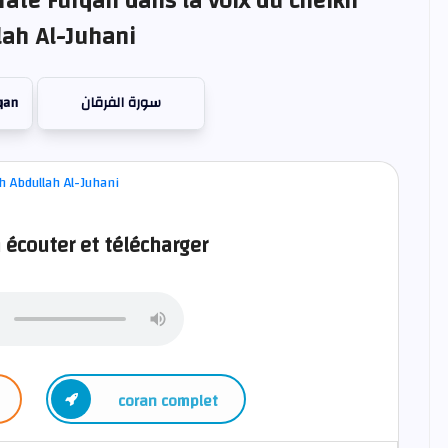
rate Furqan dans la voix du cheikh
lah Al-Juhani
qan
سورة الفرقان
 écouter et télécharger
coran complet