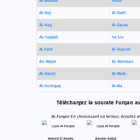
Al-Maidah
Yusuf
Al-Hijr
Al-Kahf
Al-Hajj
Al-Qasas
As-Sajdah
Ya Sin
Al-Fath
Al-Hujurat
An-Najm
Ar-Rahman
Al-Hashr
Al-Mulk
Al-Inshiqaq
Al-Ala
Téléchargez la sourate Furqan ave
Al-Furqan En choisissant un lecteur, écoutez e