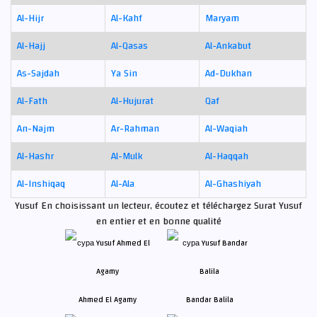
Al-Hijr
Al-Kahf
Maryam
Al-Hajj
Al-Qasas
Al-Ankabut
As-Sajdah
Ya Sin
Ad-Dukhan
Al-Fath
Al-Hujurat
Qaf
An-Najm
Ar-Rahman
Al-Waqiah
Al-Hashr
Al-Mulk
Al-Haqqah
Al-Inshiqaq
Al-Ala
Al-Ghashiyah
Yusuf En choisissant un lecteur, écoutez et téléchargez Surat Yusuf
en entier et en bonne qualité
Ahmed El Agamy
Bandar Balila