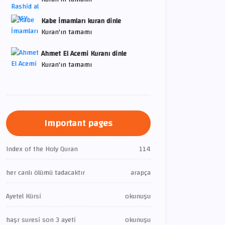
Kabe İmamları kuran dinle
Kuran'ın tamamı
Ahmet El Acemi Kuranı dinle
Kuran'ın tamamı
Important pages
Index of the Holy Quran
114
her canlı ölümü tadacaktır
arapça
Ayetel Kürsi
okunuşu
haşr suresi son 3 ayeti
okunuşu