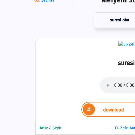
Meryem Su
Şeyhler
suresi oku
suresi
download
Hafız & Şeyh
El-Zein M