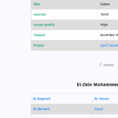
Ülke
Sudan
moshaf
Tertil
sound quality
High
riwayat
Asım'dan H
Arapça
 محمد أحمد
öncesi
El-Zein Muhammed 
Al-Baqarah
Al-'Imran
Al-Ma'idah
Yusuf