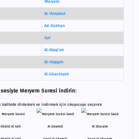
Maryam
Al-'Ankabut
Ad-Dukhan
Qaf
Al-Waqi'ah
Al-Haqqah
Al-Ghashiyah
sesiyle Meryem Suresi indirin:
kalitede dinlemek ve indirmek için okuyucuyu seçerek
Khalid Al Jalil
Saad Al Ghamdi
Saud Al Shuraim