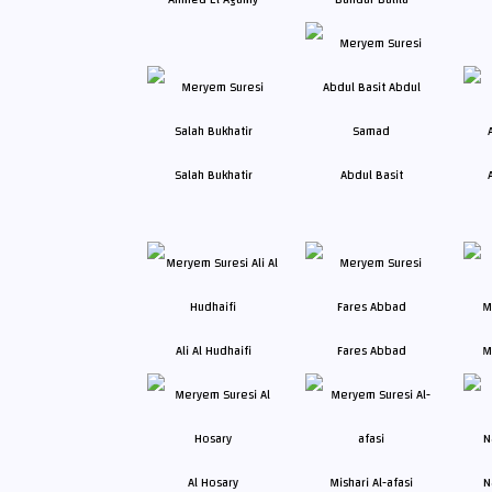
Salah Bukhatir
Abdul Basit
Ali Al Hudhaifi
Fares Abbad
M
Al Hosary
Mishari Al-afasi
N