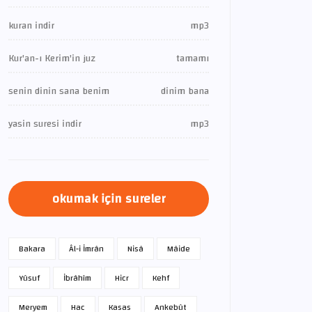
kuran indir
mp3
Kur'an-ı Kerim'in juz
tamamı
senin dinin sana benim
dinim bana
yasin suresi indir
mp3
okumak için sureler
Bakara
Âl-i İmrân
Nisâ
Mâide
Yûsuf
İbrâhîm
Hicr
Kehf
Meryem
Hac
Kasas
Ankebût