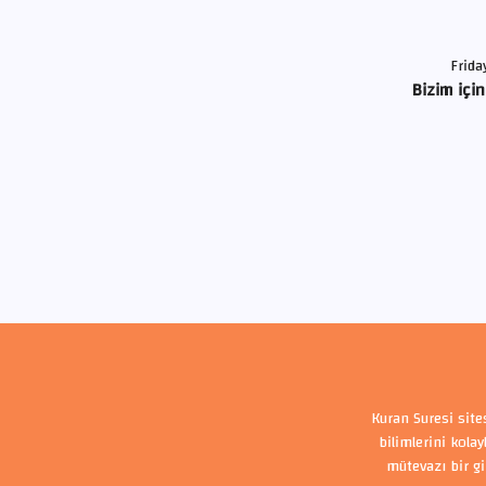
Frida
Bizim için
Kuran Suresi site
bilimlerini kola
mütevazı bir gi