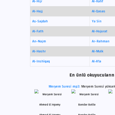
Al-Hijr
Al-Kahf
Al-Hajj
Al-Qasas
As-Sajdah
Ya Sin
Al-Fath
Al-Hujurat
An-Najm
Ar-Rahman
Al-Hashr
Al-Mulk
Al-Inshiqaq
Al-A'la
En ünlü okuyucuların 
Meryem Suresi mp3:
Meryem Suresi yüksek 
Ahmed El Agamy
Bandar Balila