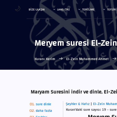
🌙
BIZE ULAŞIN
LANG (TR)
TERCÜME
TEFSIRI
Meryem suresi El-Ze
Kuranı Kerim
El-Zein Muhammed Ahmet
Maryam Suresini indir ve dinle, El
Şeyhler & Hafız
|
El-Zein Muha
sure dinle
Kuran'daki sure sayısı: 19 - sure
daha fazla