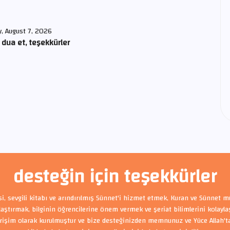
y, August 7, 2026
 dua et, teşekkürler
desteğin için teşekkürler
si, sevgili kitabı ve arındırılmış Sünnet'i hizmet etmek, Kuran ve Sünnet m
ylaştırmak, bilginin öğrencilerine önem vermek ve şeriat bilimlerini kolayl
rişim olarak kurulmuştur ve bize desteğinizden memnunuz ve Yüce Allah'tan 