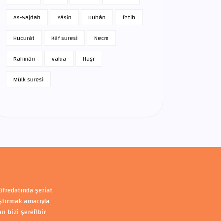
As-Sajdah
Yâsîn
Duhân
fetih
Hucurât
Kâf suresi
Necm
Rahmân
vakıa
Haşr
Mülk suresi
üfredatında şeriat
aştırmak amacıyla
bizi şerefli bir