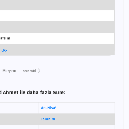
afs'ın
الزين
Meryem
sonraki
Ahmet ile daha fazla Sure:
An-Nisa'
Ibrahim