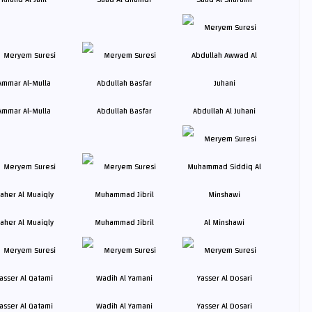
Ammar Al-Mulla
Abdullah Basfar
Abdullah Al Juhani
aher Al Muaiqly
Muhammad Jibril
Al Minshawi
asser Al Qatami
Wadih Al Yamani
Yasser Al Dosari