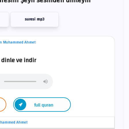
resini Şeyh sesinden dinleyin
suresi mp3
 dinle ve indir
full quran
uhammed Ahmet