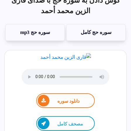
گوش دادن به سوره حج با صدای قاری
الزين محمد أحمد
سوره حج کامل
سوره حج mp3
دانلود سوره
مصحف كامل