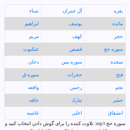
بقره
آل عمران
نساء
مائده
يوسف
ابراهيم
حجر
كهف
مريم
سوره حج
قصص
عنكبوت
سجده
سوره يس
دخان
فتح
حجرات
سوره ق
نجم
رحمن
واقعه
حشر
تبارك
حاقه
انشقاق
اعلى
غاشيه
سوره حج mp3: تلاوت کننده را برای گوش دادن انتخاب کنید و