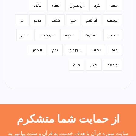
حمد
بقره
آل عمران
نساء
مائده
يوسف
ابراهيم
حجر
كهف
مريم
حج
قصص
عنكبوت
سجده
سوره يس
دخان
فتح
حجرات
سوره ق
نجم
الرحمن
واقعه
حشر
ملك
از حمایت شما متشکرم
سایت سوره قرآن با هدف خدمت به قرآن و سنت پیامبر به