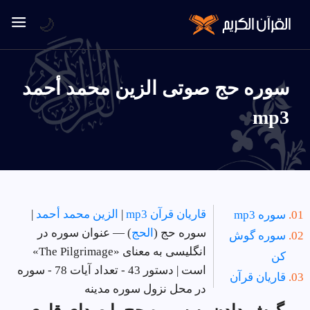
🌙
سوره حج صوتی الزين محمد أحمد
mp3
قاریان قرآن mp3
|
الزين محمد أحمد
|
سوره mp3
سوره حج (
الحج
) — عنوان سوره در
سوره گوش
انگلیسی به معنای «The Pilgrimage»
کن
است | دستور 43 - تعداد آیات 78 - سوره
قاریان قرآن
در
محل نزول سوره مدینه