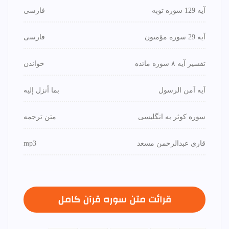
آیه 129 سوره توبه
فارسی
آیه 29 سوره مؤمنون
فارسی
تفسیر آیه ۸ سوره مائده
خواندن
آیه آمن الرسول
بما أنزل إليه
سوره کوثر به انگلیسی
متن ترجمه
قاری عبدالرحمن مسعد
mp3
قرائت متن سوره قرآن كامل