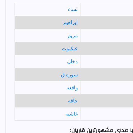
نساء
ابراهيم
مريم
عنكبوت
دخان
سوره ق
واقعه
حاقه
غاشيه
ا صدای مشهورترین قاریان: