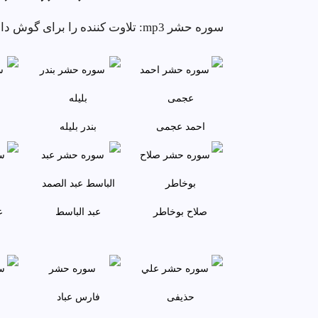
سوره حشر mp3: تلاوت کننده را برای
احمد عجمى
بندر بليله
صلاح بوخاطر
عبد الباسط
ع