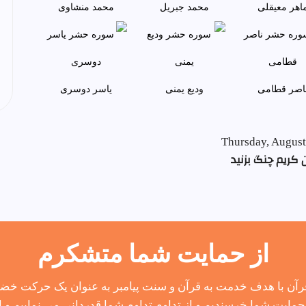
اهر معيقلی
محمد جبريل
محمد منشاوی
اصر قطامی
وديع يمنی
ياسر دوسری
Thursday, August
 کریم چنگ بزنید
از حمایت شما متشکرم
آن با هدف خدمت به قرآن و سنت پیامبر به عنوان یک حرکت خضوع
مایت شما خرسندیم و از تداوم تداوم شما قدردانی می نماییم و از