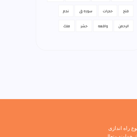
فتح
حجرات
سوره ق
نجم
الرحمن
واقعه
حشر
ملك
 راه اندازی
 خداوند متعال