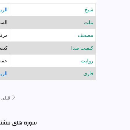
شيخ
الزي
ملت
السو
مصحف
مرت
کیفیت صدا
کیفی
روايت
حفص
قارى
الزي
قبلى
سوره های بیشتر 