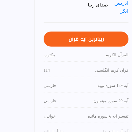
صدای زیبا
زیباترین آیه قرآن
القرآن الكريم
مكتوب
قرآن کریم انگلیسی
114
آیه 129 سوره توبه
فارسی
آیه 29 سوره مؤمنون
فارسی
تفسیر آیه ۸ سوره مائده
خواندن
آیه آمن الرسول
بما أنزل إليه