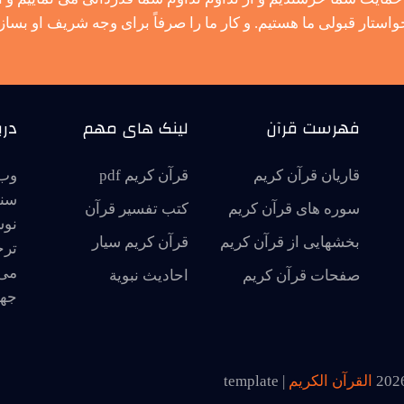
واستار قبولی ما هستیم. و کار ما را صرفاً برای وجه شریف او بساز.
فهرست قرآن
لینک های مهم
درب
قاریان قرآن کریم
قرآن کریم pdf
وب 
سنت
سوره های قرآن کریم
کتب تفسیر قرآن
نوش
بخشهایی از قرآن کریم
قرآن کریم سیار
ترج
می 
صفحات قرآن کریم
احاديث نبوية
جها
202
القرآن الكريم
| template