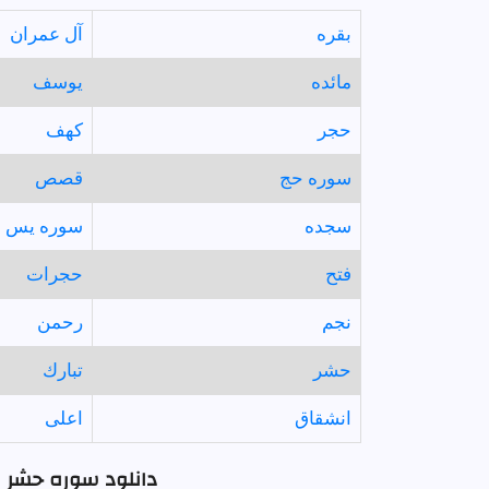
بقره
آل عمران
مائده
يوسف
حجر
كهف
سوره حج
قصص
سجده
سوره يس
فتح
حجرات
نجم
رحمن
حشر
تبارك
انشقاق
اعلى
دانلود سوره حشر ب