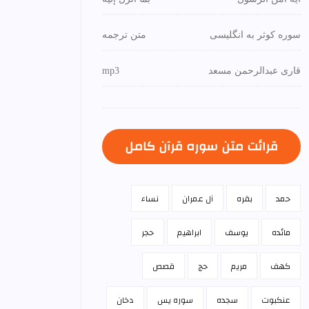
سوره کوثر به انگلیسی
متن ترجمه
قاری عبدالرحمن مسعد
mp3
قرائت متن سوره قرآن كامل
حمد
بقره
آل عمران
نساء
مائده
يوسف
ابراهيم
حجر
كهف
مريم
حج
قصص
عنكبوت
سجده
سوره يس
دخان