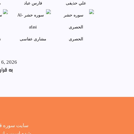
علي حذيفی
فارس عباد
م
الحصری
مشاری عفاسی
ن
 6, 2026
به قرآن
سایت سوره قر
شده است و از ح