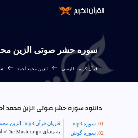
سوره حشر صوتی الزين محمد أ
سور
قرآن كريم - فارسى
الزين محمد أحمد
دانلود سوره حشر صوتی الزين محمد أحمد 
قاریان قرآن mp3
|
الزين محم
سوره mp3
به معنای «The Mustering» است | دستور 43 - تعداد آیات 24 - سوره در
سوره گوش