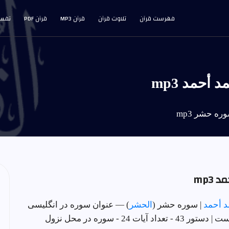
فهرست قرآن
تلاوت قرآن
قرآن MP3
قرآن PDF
تفسی
حمد mp3
ه حشر mp3
mp3
د أحمد
| سوره حشر (
الحشر
) — عنوان سوره در انگلیسی
محل نزول