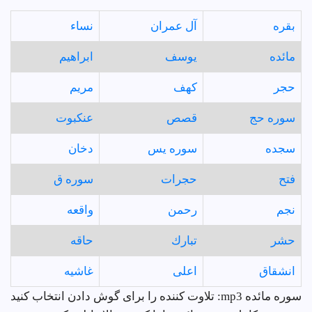
بقره
آل عمران
نساء
مائده
يوسف
ابراهيم
حجر
كهف
مريم
سوره حج
قصص
عنكبوت
سجده
سوره يس
دخان
فتح
حجرات
سوره ق
نجم
رحمن
واقعه
حشر
تبارك
حاقه
انشقاق
اعلى
غاشيه
سوره مائده mp3: تلاوت کننده را برای گوش دادن انتخاب کنید