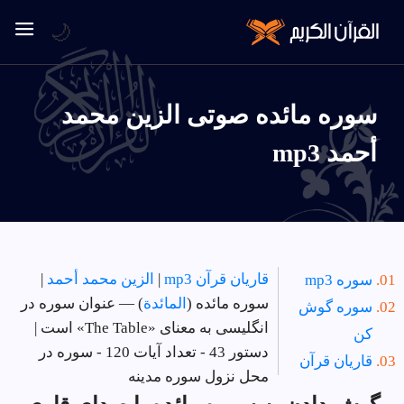
🌙
سوره مائده صوتی الزين محمد
أحمد mp3
قاریان قرآن mp3
|
الزين محمد أحمد
|
سوره mp3
سوره مائده (
المائدة
) — عنوان سوره در
سوره گوش
انگلیسی به معنای «The Table» است |
کن
دستور 43 - تعداد آیات 120 - سوره در
قاریان قرآن
محل نزول سوره مدینه