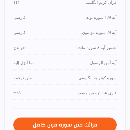
قرآن کریم انگلیسی
114
آیه 129 سوره توبه
فارسی
آیه 29 سوره مؤمنون
فارسی
تفسیر آیه ۸ سوره مائده
خواندن
آیه آمن الرسول
بما أنزل إليه
سوره کوثر به انگلیسی
متن ترجمه
قاری عبدالرحمن مسعد
mp3
قرائت متن سوره قرآن كامل