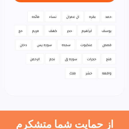
حمد
بقره
آل عمران
نساء
مائده
يوسف
ابراهيم
حجر
كهف
مريم
حج
قصص
عنكبوت
سجده
سوره يس
دخان
فتح
حجرات
سوره ق
نجم
الرحمن
واقعه
حشر
ملك
از حمایت شما متشکرم