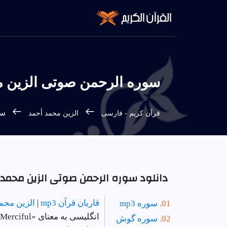
سوره الرحمن صوتی الزين محم
سور
قرآن كريم - فارسى
الزين محمد أحمد
دانلود سوره الرحمن صوتی الزين محمد أحم
قاریان قرآن mp3
|
الزين محم
سوره mp3
انگلیسی به معنای «The Most Merciful» است | دستور 43 - تعداد آیات 78 - سوره در
سوره گوش