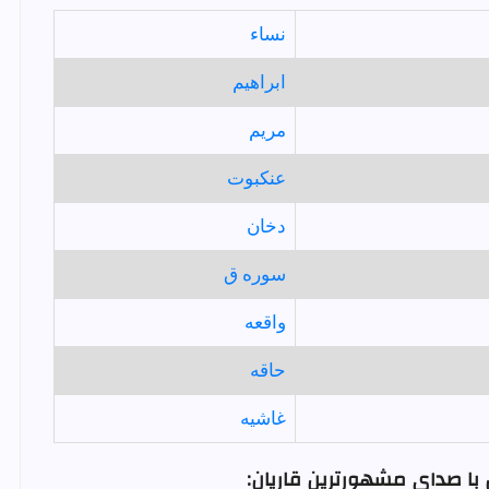
نساء
ابراهيم
مريم
عنكبوت
دخان
سوره ق
واقعه
حاقه
غاشيه
با صدای مشهورترین قاریان: