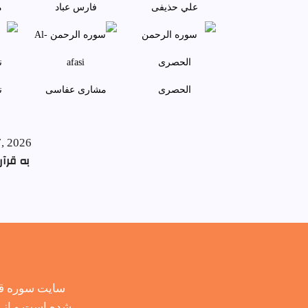
علي حذيفی
فارس عباد
م
الحصری
مشاری عفاسی
ن
7, 2026
به قرآن
سایت سوره قر
شده است و از ح