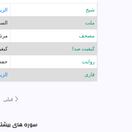
شيخ
الزي
ملت
السو
مصحف
مرت
کیفیت صدا
کیفی
روايت
حفص
قارى
الزي
قبلى
سوره های بیشتر 