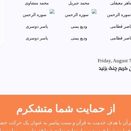
اهر معيقلی
محمد جبريل
محمد منشاوی
اصر قطامی
وديع يمنی
ياسر دوسری
Friday, August 
 کریم چنگ بزنید
از حمایت شما متشکرم
آن با هدف خدمت به قرآن و سنت پیامبر به عنوان یک حرکت خضوع
مایت شما خرسندیم و از تداوم تداوم شما قدردانی می نماییم و از