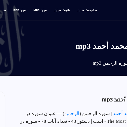
فهرست قرآن
تلاوت قرآن
قرآن MP3
قرآن PDF
تفسی
د أحمد mp3
ه الرحمن mp3
د mp3
د أحمد
| سوره الرحمن (
الرحمن
) — عنوان سوره در