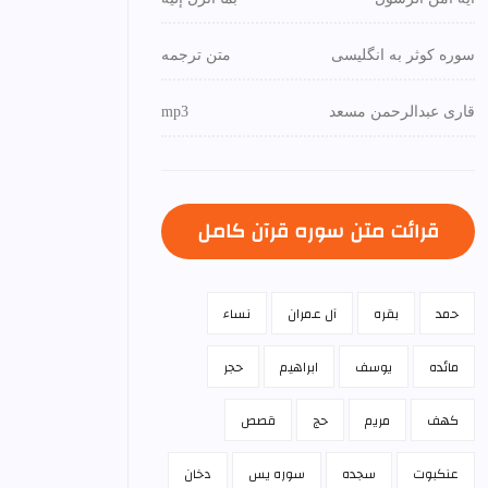
سوره کوثر به انگلیسی
متن ترجمه
قاری عبدالرحمن مسعد
mp3
قرائت متن سوره قرآن كامل
حمد
بقره
آل عمران
نساء
مائده
يوسف
ابراهيم
حجر
كهف
مريم
حج
قصص
عنكبوت
سجده
سوره يس
دخان