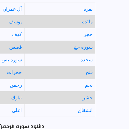
بقره
آل عمران
مائده
يوسف
حجر
كهف
سوره حج
قصص
سجده
سوره يس
فتح
حجرات
نجم
رحمن
حشر
تبارك
انشقاق
اعلى
دانلود سوره الرحمن 