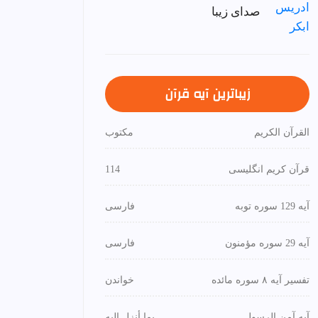
صدای زیبا
زیباترین آیه قرآن
القرآن الكريم
مكتوب
قرآن کریم انگلیسی
114
آیه 129 سوره توبه
فارسی
آیه 29 سوره مؤمنون
فارسی
تفسیر آیه ۸ سوره مائده
خواندن
آیه آمن الرسول
بما أنزل إليه