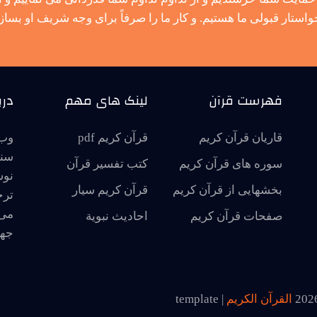
واستار قبولی ما هستیم. و کار ما را صرفاً برای وجه شریف او بساز.
فهرست قرآن
لینک های مهم
درب
قاریان قرآن کریم
قرآن کریم pdf
وب 
سنت
سوره های قرآن کریم
کتب تفسیر قرآن
نوش
بخشهایی از قرآن کریم
قرآن کریم سیار
ترج
می 
صفحات قرآن کریم
احاديث نبوية
جها
202
القرآن الكريم
| template