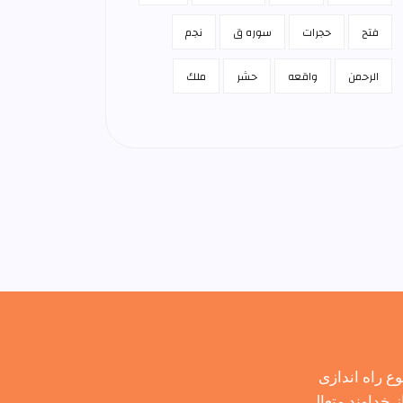
فتح
حجرات
سوره ق
نجم
الرحمن
واقعه
حشر
ملك
 راه اندازی
 خداوند متعال