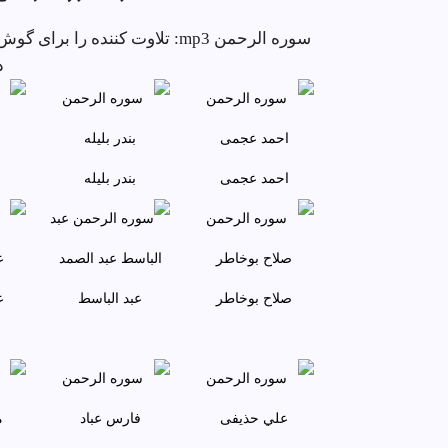
سوره الرحمن mp3: تلاوت کننده ر
د
احمد عجمى
بندر بليله
صلاح بوخاطر
عبد الباسط
ع