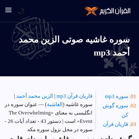
🌙
سوره غاشيه صوتی الزين محمد
أحمد mp3
قاریان قرآن mp3
|
الزين محمد أحمد
|
سوره mp3
سوره غاشيه (
الغاشية
) — عنوان سوره در
سوره گوش
انگلیسی به معنای «The Overwhelming
کن
Event» است | دستور 43 - تعداد آیات 26 -
قاریان قرآن
سوره در
محل نزول سوره مکه