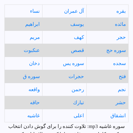
بقره
آل عمران
نساء
مائده
يوسف
ابراهيم
حجر
كهف
مريم
سوره حج
قصص
عنكبوت
سجده
سوره يس
دخان
فتح
حجرات
سوره ق
نجم
رحمن
واقعه
حشر
تبارك
حاقه
انشقاق
اعلى
غاشيه
سوره غاشيه mp3: تلاوت کننده را برای گوش دادن انتخاب