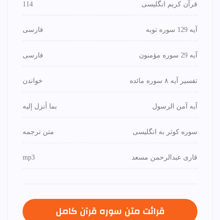
قرآن کریم انگلیسی
114
آیه 129 سوره توبه
فارسی
آیه 29 سوره مؤمنون
فارسی
تفسیر آیه ۸ سوره مائده
خواندن
آیه آمن الرسول
بما أنزل إليه
سوره کوثر به انگلیسی
متن ترجمه
قاری عبدالرحمن مسعد
mp3
قرائت متن سوره قرآن كامل