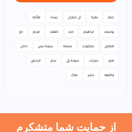
حمد
بقره
آل عمران
نساء
مائده
يوسف
ابراهيم
حجر
كهف
مريم
حج
قصص
عنكبوت
سجده
سوره يس
دخان
فتح
حجرات
سوره ق
نجم
الرحمن
واقعه
حشر
ملك
از حمایت شما متشکرم