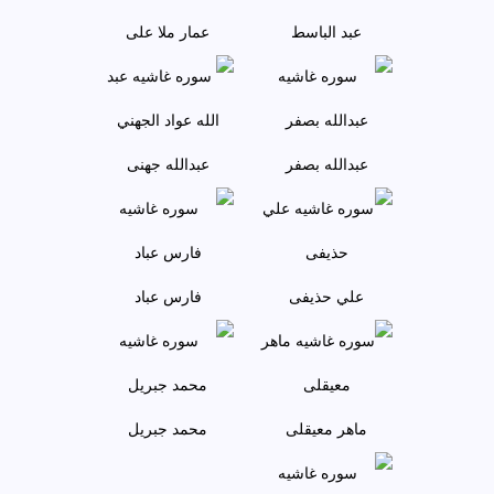
عبد الباسط
عمار ملا علی
عبدالله بصفر
عبدالله جهنی
علي حذيفی
فارس عباد
ماهر معيقلی
محمد جبريل