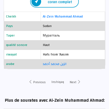
coran complet
Cheikh
Al-Zein Muhammad Ahmad
Pays
Sudan
Taper
Муратталь
qualité sonore
Haut
riwayat
Hafs from 'Aasim
arabe
الزين محمد أحمد
Inshiqaq
Previous
Next
Plus de sourates avec Al-Zein Muhammad Ahmad: