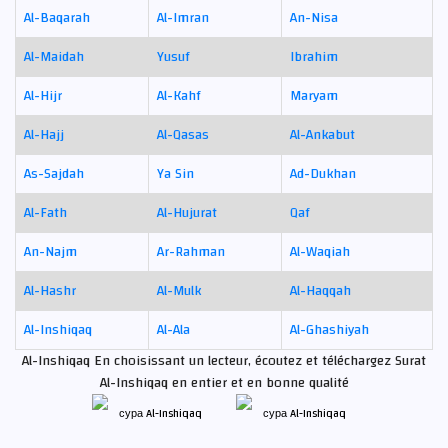
Al-Baqarah
Al-Imran
An-Nisa
Al-Maidah
Yusuf
Ibrahim
Al-Hijr
Al-Kahf
Maryam
Al-Hajj
Al-Qasas
Al-Ankabut
As-Sajdah
Ya Sin
Ad-Dukhan
Al-Fath
Al-Hujurat
Qaf
An-Najm
Ar-Rahman
Al-Waqiah
Al-Hashr
Al-Mulk
Al-Haqqah
Al-Inshiqaq
Al-Ala
Al-Ghashiyah
Al-Inshiqaq En choisissant un lecteur, écoutez et téléchargez Surat
Al-Inshiqaq en entier et en bonne qualité