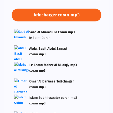
telecharger coran mp3
Saad Al Ghamdi Le Coran mp3
le Saint Coran
Abdul Basit Abdul Samad
coran mp3
Le Coran Maher Al Muaiqly mp3
coran mp3
Omar Al Darweez Télécharger
coran mp3
Islam Sobhi ecouter coran mp3
coran mp3