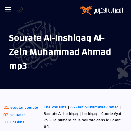
🌙
Sourate Al-Inshiqaq Al-
Zein Muhammad Ahmad
mp3
Cheikhs liste
|
Al-Zein Muhammad Ahmad
|
écouter sourate
Sourate Al-Inshiqaq | Inshiqaq - Comte Ayat
sourates
25 - Le numéro de la sourate dans le Coran:
Cheikhs
84.