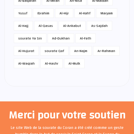
Al-Baqarah
Al-Imran
An-Nisa
Al-Maidah
Yusuf
Ibrahim
Al-Hijr
Al-Kahf
Maryam
Al-Hajj
Al-Qasas
Al-Ankabut
As-Sajdah
sourate Ya Sin
Ad-Dukhan
Al-Fath
Al-Hujurat
sourate Qaf
An-Najm
Ar-Rahman
Al-Waqiah
Al-Hashr
Al-Mulk
Merci pour votre soutien
Le site Web de la sourate du Coran a été créé comme un geste