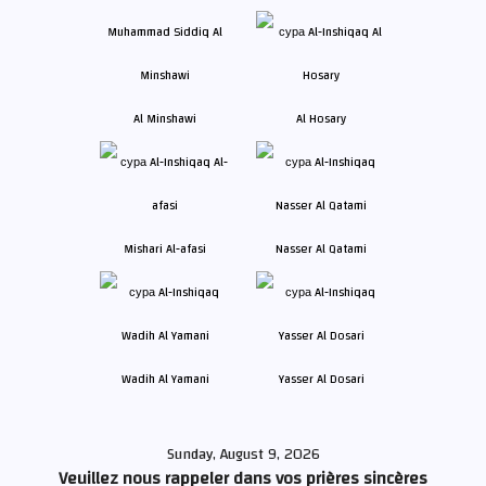
Al Minshawi
Al Hosary
Mishari Al-afasi
Nasser Al Qatami
Wadih Al Yamani
Yasser Al Dosari
Sunday, August 9, 2026
Veuillez nous rappeler dans vos prières sincères