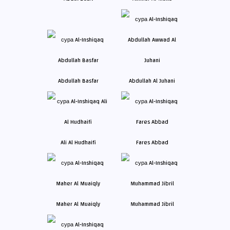
Abdullah Basfar
Abdullah Al Juhani
Ali Al Hudhaifi
Fares Abbad
Maher Al Muaiqly
Muhammad Jibril