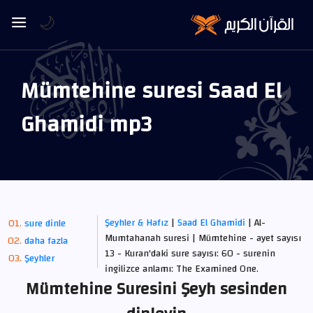
🌙
Mümtehine suresi Saad El
Ghamidi mp3
Şeyhler & Hafız
|
Saad El Ghamidi
| Al-
sure dinle
Mumtahanah suresi | Mümtehine - ayet sayısı
daha fazla
13 - Kuran'daki sure sayısı: 60 - surenin
Şeyhler
ingilizce anlamı: The Examined One.
Mümtehine Suresini Şeyh sesinden