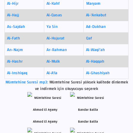
Al-Hijr
Al-Kahf
Maryam
Al-Hajj
Al-Qasas
Al-'Ankabut
As-Sajdah
Ya Sin
Ad-Dukhan
Al-Fath
Al-Hujurat
Qaf
An-Najm
Ar-Rahman
Al-Waqi'ah
Al-Hashr
Al-Mulk
Al-Haqqah
Al-Inshiqaq
Al-A'la
Al-Ghashiyah
Mümtehine Suresi mp3:
Mümtehine Suresi yüksek kalitede dinlemek
ve indirmek için okuyucuyu seçerek
Ahmed El Agamy
Bandar Balila