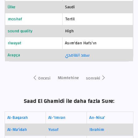
Ülke
Saudi
moshaf
Tertil
sound quality
High
riwayat
Asım'dan Hafs'ın
Arapça
سعد الغامدي
Mümtehine
öncesi
sonraki
Saad El Ghamidi ile daha fazla Sure:
Al-Baqarah
Al-'Imran
An-Nisa'
Al-Ma'idah
Yusuf
Ibrahim