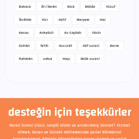
Bakara
Âl-i İmrân
Nisâ
Mâide
Yûsuf
İbrâhîm
Hicr
Kehf
Meryem
Hac
Kasas
Ankebût
As-Sajdah
Yâsîn
Duhân
fetih
Hucurât
Kâf suresi
Necm
Rahmân
vakıa
Haşr
Mülk suresi
desteğin için teşekkürler
Kuran Suresi sitesi, sevgili kitabı ve arındırılmış Sünnet'i hizmet
etmek, Kuran ve Sünnet müfredatında şeriat bilimlerini