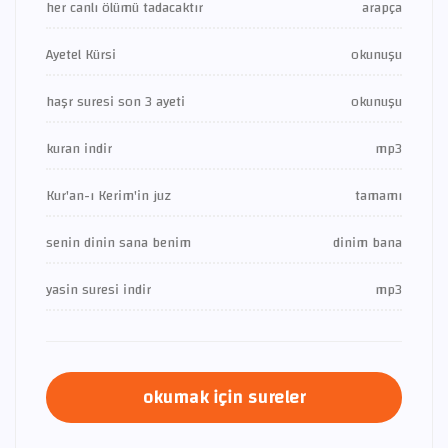
her canlı ölümü tadacaktır
arapça
Ayetel Kürsi
okunuşu
haşr suresi son 3 ayeti
okunuşu
kuran indir
mp3
Kur'an-ı Kerim'in juz
tamamı
senin dinin sana benim
dinim bana
yasin suresi indir
mp3
okumak için sureler