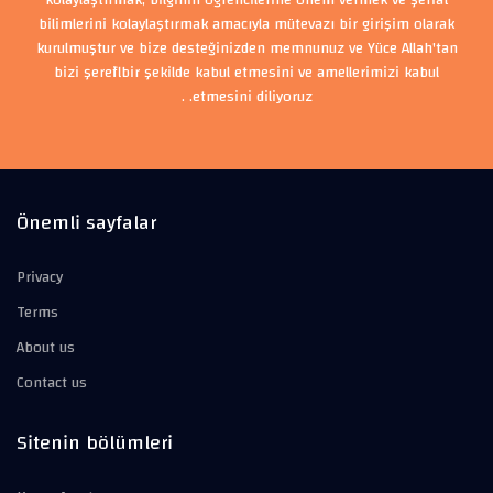
kolaylaştırmak, bilginin öğrencilerine önem vermek ve şeriat
bilimlerini kolaylaştırmak amacıyla mütevazı bir girişim olarak
kurulmuştur ve bize desteğinizden memnunuz ve Yüce Allah'tan
bizi şerefli bir şekilde kabul etmesini ve amellerimizi kabul
etmesini diliyoruz. .
Önemli sayfalar
Privacy
Terms
About us
Contact us
Sitenin bölümleri