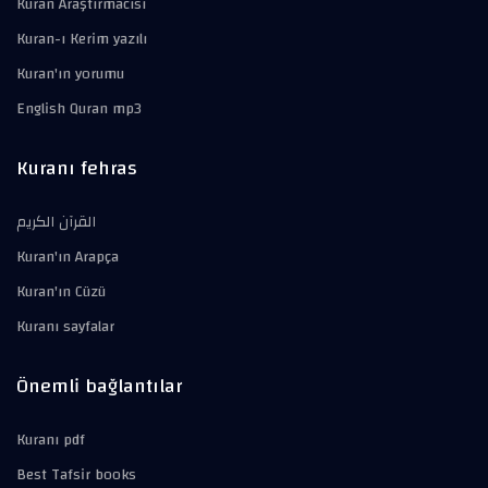
Kuran Araştırmacısı
Kuran-ı Kerim yazılı
Kuran'ın yorumu
English Quran mp3
Kuranı fehras
القرآن الكريم
Kuran'ın Arapça
Kuran'ın Cüzü
Kuranı sayfalar
Önemli bağlantılar
Kuranı pdf
Best Tafsir books