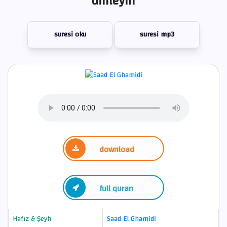
dinleyin
suresi oku
suresi mp3
download
full quran
Hafız & Şeyh
Saad El Ghamidi