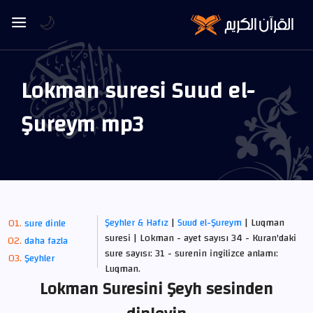
🌙
Lokman suresi Suud el-
Şureym mp3
Şeyhler & Hafız
|
Suud el-Şureym
| Luqman
sure dinle
suresi | Lokman - ayet sayısı 34 - Kuran'daki
daha fazla
sure sayısı: 31 - surenin ingilizce anlamı:
Şeyhler
Luqman.
Lokman Suresini Şeyh sesinden