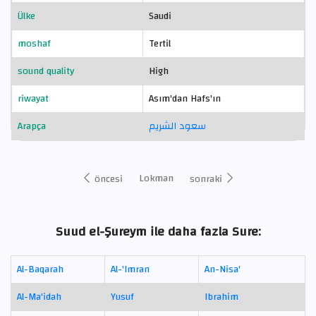
Ülke
Saudi
moshaf
Tertil
sound quality
High
riwayat
Asım'dan Hafs'ın
Arapça
سعود الشريم
Lokman
öncesi
sonraki
Suud el-Şureym ile daha fazla Sure:
Al-Baqarah
Al-'Imran
An-Nisa'
Al-Ma'idah
Yusuf
Ibrahim