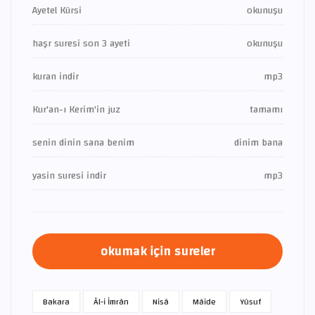
Ayetel Kürsi
okunuşu
haşr suresi son 3 ayeti
okunuşu
kuran indir
mp3
Kur'an-ı Kerim'in juz
tamamı
senin dinin sana benim
dinim bana
yasin suresi indir
mp3
okumak için sureler
Bakara
Âl-i İmrân
Nisâ
Mâide
Yûsuf