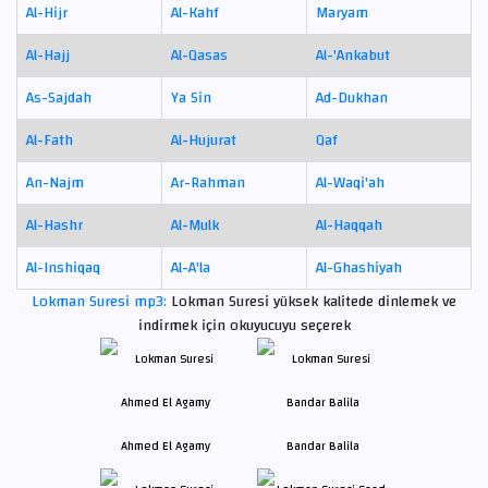
Al-Hijr
Al-Kahf
Maryam
Al-Hajj
Al-Qasas
Al-'Ankabut
As-Sajdah
Ya Sin
Ad-Dukhan
Al-Fath
Al-Hujurat
Qaf
An-Najm
Ar-Rahman
Al-Waqi'ah
Al-Hashr
Al-Mulk
Al-Haqqah
Al-Inshiqaq
Al-A'la
Al-Ghashiyah
Lokman Suresi mp3:
Lokman Suresi yüksek kalitede dinlemek ve
indirmek için okuyucuyu seçerek
Ahmed El Agamy
Bandar Balila