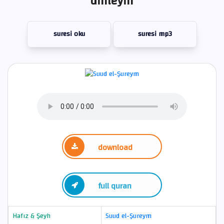
dinleyin
suresi oku
suresi mp3
download
full quran
Hafız & Şeyh
Suud el-Şureym