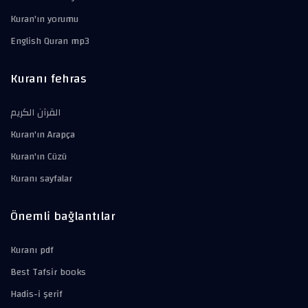
Kuran'ın yorumu
English Quran mp3
Kuranı fehras
القرآن الكريم
Kuran'ın Arapça
Kuran'ın Cüzü
Kuranı sayfalar
Önemli bağlantılar
Kuranı pdf
Best Tafsir books
Hadis-i şerif