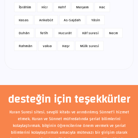
İbrâhîm
Hicr
Kehf
Meryem
Hac
Kasas
Ankebût
As-Sajdah
Yâsîn
Duhân
fetih
Hucurât
Kâf suresi
Necm
Rahmân
vakıa
Haşr
Mülk suresi
desteğin için teşekkürler
Kuran Suresi sitesi, sevgili kitabı ve arındırılmış Sünnet'i hizmet
etmek, Kuran ve Sünnet müfredatında şeriat bilimlerini
kolaylaştırmak, bilginin öğrencilerine önem vermek ve şeriat
bilimlerini kolaylaştırmak amacıyla mütevazı bir girişim olarak