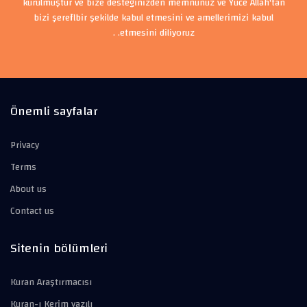
kurulmuştur ve bize desteğinizden memnunuz ve Yüce Allah'tan
bizi şerefli bir şekilde kabul etmesini ve amellerimizi kabul
etmesini diliyoruz. .
Önemli sayfalar
Privacy
Terms
About us
Contact us
Sitenin bölümleri
Kuran Araştırmacısı
Kuran-ı Kerim yazılı