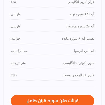
قرآن کریم انگلیسی
114
آیه 129 سوره توبه
فارسی
آیه 29 سوره مؤمنون
فارسی
تفسیر آیه ۸ سوره مائده
خواندن
آیه آمن الرسول
بما أنزل إليه
سوره کوثر به انگلیسی
متن ترجمه
قاری عبدالرحمن مسعد
mp3
قرائت متن سوره قرآن كامل