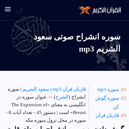
🌙
سوره انشراح صوتی سعود
الشريم mp3
قاریان قرآن mp3
|
سعود الشريم
| سوره
سوره mp3
انشراح (
الشرح
) — عنوان سوره در
سوره گوش
انگلیسی به معنای «The Expansion of
کن
Breast» است | دستور 45 - تعداد آیات 8 -
قاریان قرآن
سوره در
محل نزول سوره مکه