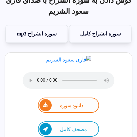
گوش دادن به سوره انشراح با صدای قاری
سعود الشريم
سوره انشراح کامل
سوره انشراح mp3
دانلود سوره
مصحف كامل