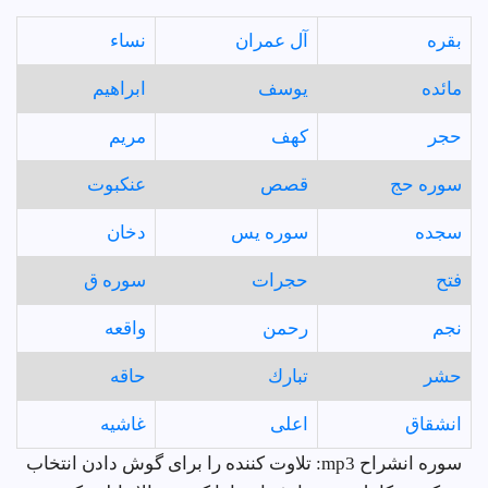
بقره
آل عمران
نساء
مائده
يوسف
ابراهيم
حجر
كهف
مريم
سوره حج
قصص
عنكبوت
سجده
سوره يس
دخان
فتح
حجرات
سوره ق
نجم
رحمن
واقعه
حشر
تبارك
حاقه
انشقاق
اعلى
غاشيه
سوره انشراح mp3: تلاوت کننده را برای گوش دادن انتخاب