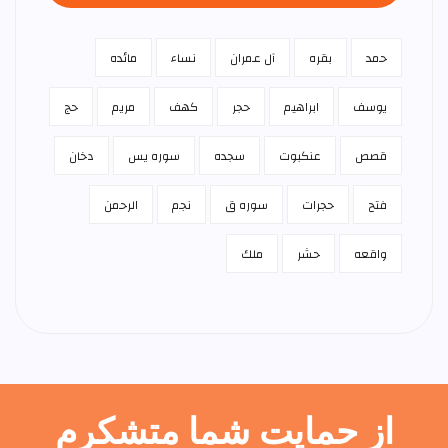
حمد
بقره
آل عمران
نساء
مائده
يوسف
ابراهيم
حجر
كهف
مريم
حج
قصص
عنكبوت
سجده
سوره يس
دخان
فتح
حجرات
سوره ق
نجم
الرحمن
واقعه
حشر
ملك
از حمایت شما متشکرم