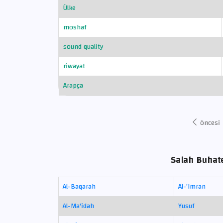
Ülke
moshaf
sound quality
riwayat
Arapça
öncesi
Salah Buhate
Al-Baqarah
Al-'Imran
Al-Ma'idah
Yusuf