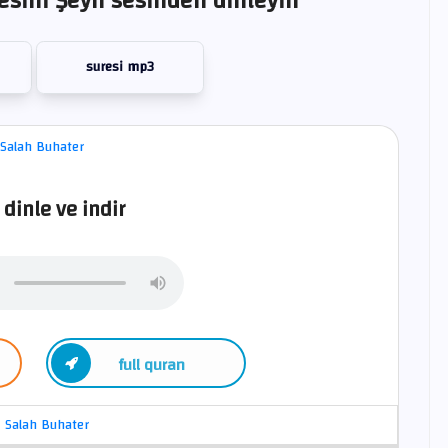
esini Şeyh sesinden dinleyin
suresi mp3
 dinle ve indir
full quran
Salah Buhater