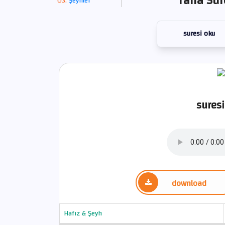
Taha Sur
Şeyhler
suresi oku
suresi
download
Hafız & Şeyh