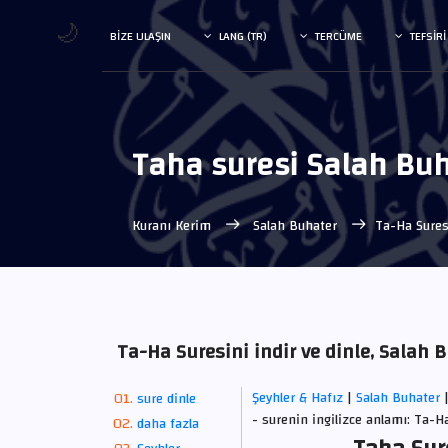
🌙
BIZE ULAŞIN
LANG (TR)
TERCÜME
TEFSIRI
Taha suresi Salah Bu
Kuranı Kerim
Salah Buhater
Ta-Ha Sure
Ta-Ha Suresini indir ve dinle, Salah
Şeyhler & Hafız
|
Salah Buhater
sure dinle
- surenin ingilizce anlamı: Ta-H
daha fazla