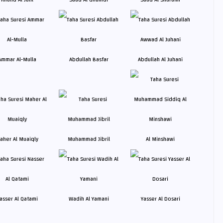
Ammar Al-Mulla
Abdullah Basfar
Abdullah Al Juhani
aher Al Muaiqly
Muhammad Jibril
Al Minshawi
asser Al Qatami
Wadih Al Yamani
Yasser Al Dosari