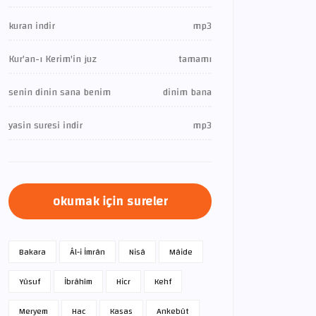
kuran indir
mp3
Kur'an-ı Kerim'in juz
tamamı
senin dinin sana benim
dinim bana
yasin suresi indir
mp3
okumak için sureler
Bakara
Âl-i İmrân
Nisâ
Mâide
Yûsuf
İbrâhîm
Hicr
Kehf
Meryem
Hac
Kasas
Ankebût