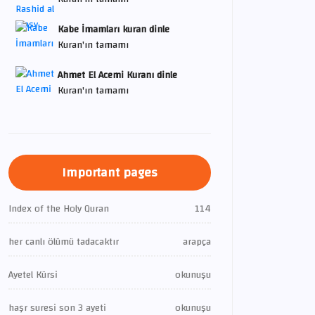
Kabe İmamları kuran dinle
Kuran'ın tamamı
Ahmet El Acemi Kuranı dinle
Kuran'ın tamamı
Important pages
Index of the Holy Quran
114
her canlı ölümü tadacaktır
arapça
Ayetel Kürsi
okunuşu
haşr suresi son 3 ayeti
okunuşu