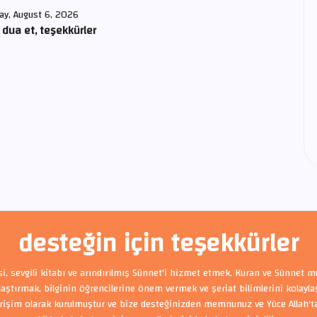
ay, August 6, 2026
 dua et, teşekkürler
desteğin için teşekkürler
si, sevgili kitabı ve arındırılmış Sünnet'i hizmet etmek, Kuran ve Sünnet m
ylaştırmak, bilginin öğrencilerine önem vermek ve şeriat bilimlerini kolayl
rişim olarak kurulmuştur ve bize desteğinizden memnunuz ve Yüce Allah'tan 