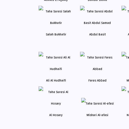
Salah Bukhatir
Abdul Basit
Ali Al Hudhaifi
Fares Abbad
M
Al Hosary
Mishari Al-afasi
N