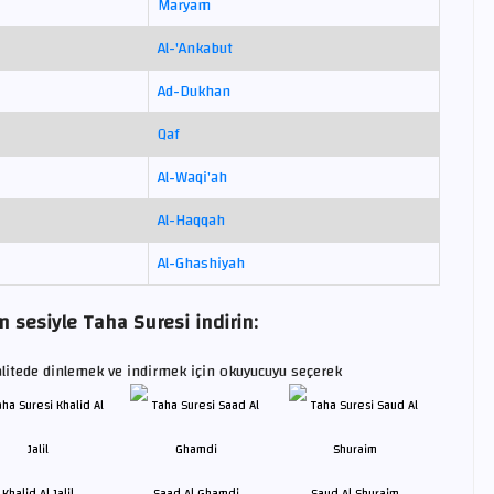
Maryam
Al-'Ankabut
Ad-Dukhan
Qaf
Al-Waqi'ah
Al-Haqqah
Al-Ghashiyah
 sesiyle Taha Suresi indirin:
litede dinlemek ve indirmek için okuyucuyu seçerek
Khalid Al Jalil
Saad Al Ghamdi
Saud Al Shuraim