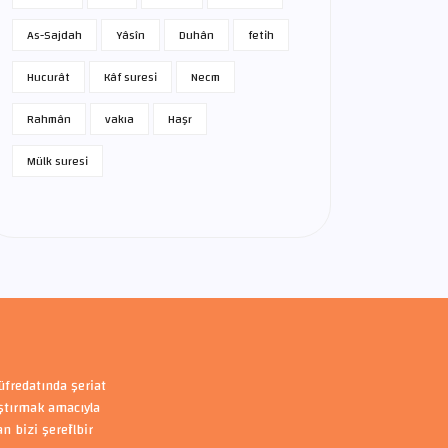
As-Sajdah
Yâsîn
Duhân
fetih
Hucurât
Kâf suresi
Necm
Rahmân
vakıa
Haşr
Mülk suresi
üfredatında şeriat
aştırmak amacıyla
bizi şerefli bir