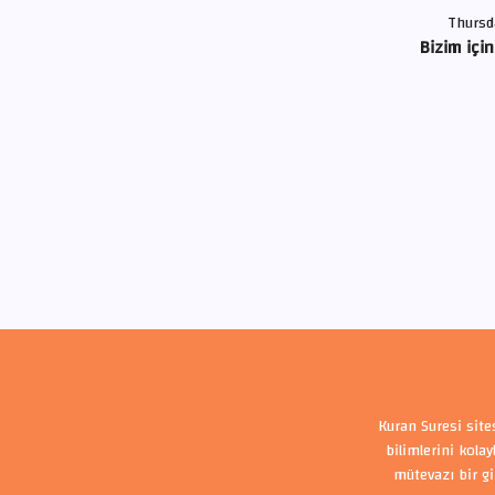
Thursd
Bizim için
Kuran Suresi site
bilimlerini kola
mütevazı bir gi