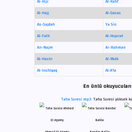
Al-Hijr
Al-Kahf
Al-Hajj
Al-Qasas
As-Sajdah
Ya Sin
Al-Fath
Al-Hujurat
An-Najm
Ar-Rahman
Al-Hashr
Al-Mulk
Al-Inshiqaq
Al-A'la
En ünlü okuyucuların
Taha Suresi mp3:
Taha Suresi yüksek ka
Ahmed El Agamy
Bandar Balila