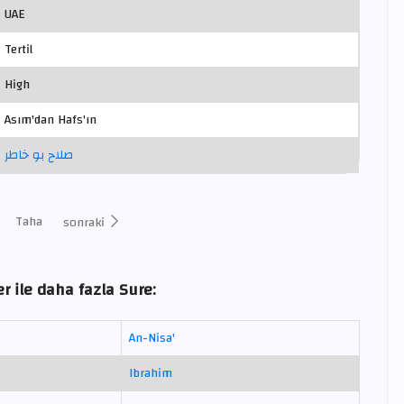
UAE
Tertil
High
Asım'dan Hafs'ın
صلاح بو خاطر
Taha
sonraki
r ile daha fazla Sure:
An-Nisa'
Ibrahim