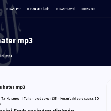
KURANI PDF
KURAN MP3 INDIR
KURAN TILAVETI
KURAN OKU
hater mp3
sini mp3
 Buhater mp3
| Ta-Ha suresi | Taha - ayet sayısı 135 - Kuran'daki sure sayısı: 20
a.