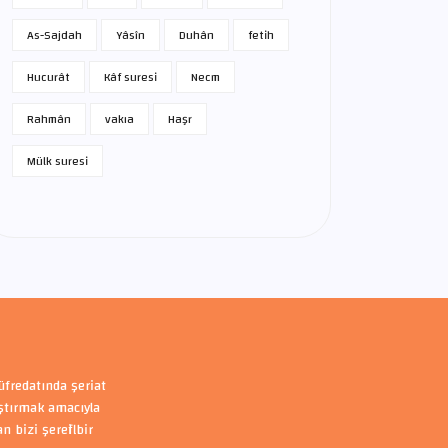
As-Sajdah
Yâsîn
Duhân
fetih
Hucurât
Kâf suresi
Necm
Rahmân
vakıa
Haşr
Mülk suresi
üfredatında şeriat
aştırmak amacıyla
bizi şerefli bir