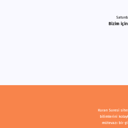
Saturd
Bizim için
Kuran Suresi site
bilimlerini kola
mütevazı bir gi