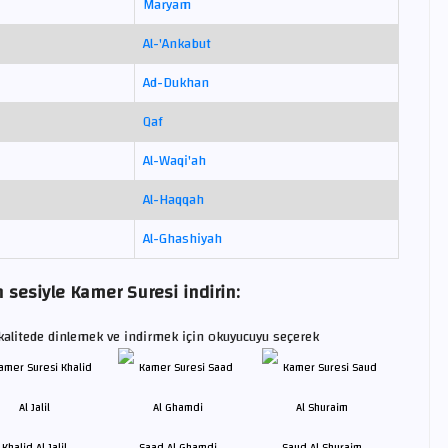
Maryam
Al-'Ankabut
Ad-Dukhan
Qaf
Al-Waqi'ah
Al-Haqqah
Al-Ghashiyah
 sesiyle Kamer Suresi indirin:
alitede dinlemek ve indirmek için okuyucuyu seçerek
Khalid Al Jalil
Saad Al Ghamdi
Saud Al Shuraim