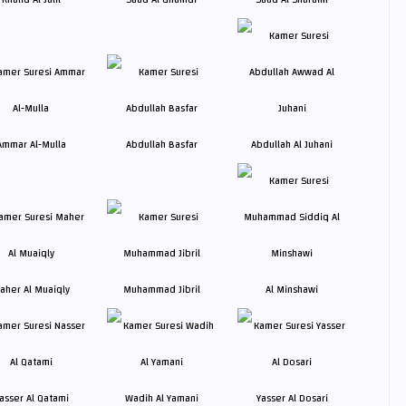
Ammar Al-Mulla
Abdullah Basfar
Abdullah Al Juhani
aher Al Muaiqly
Muhammad Jibril
Al Minshawi
asser Al Qatami
Wadih Al Yamani
Yasser Al Dosari