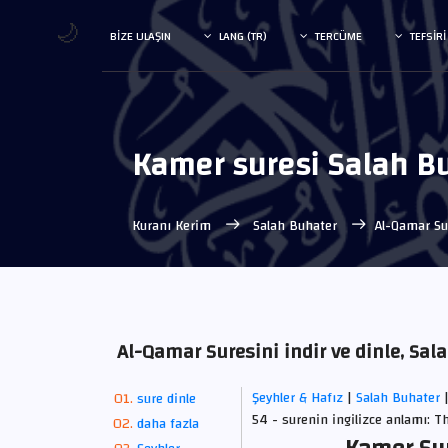
🌙
BIZE ULAŞIN
LANG (TR)
TERCÜME
TEFSIRI
Kamer suresi Salah B
Kuranı Kerim
Salah Buhater
Al-Qamar Su
Al-Qamar Suresini indir ve dinle, Sa
Şeyhler & Hafız
|
Salah Buhater
sure dinle
54 - surenin ingilizce anlamı: 
daha fazla