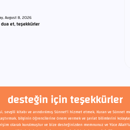
ay, August 8, 2026
 dua et, teşekkürler
desteğin için teşekkürler
si, sevgili kitabı ve arındırılmış Sünnet'i hizmet etmek, Kuran ve Sünnet m
ylaştırmak, bilginin öğrencilerine önem vermek ve şeriat bilimlerini kolayl
rişim olarak kurulmuştur ve bize desteğinizden memnunuz ve Yüce Allah'tan 