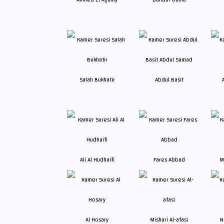
Salah Bukhatir
Abdul Basit
Ali Al Hudhaifi
Fares Abbad
M
Al Hosary
Mishari Al-afasi
N