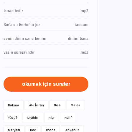
kuran indir
mp3
Kur'an-ı Kerim'in juz
tamamı
senin dinin sana benim
dinim bana
yasin suresi indir
mp3
okumak için sureler
Bakara
Âl-i İmrân
Nisâ
Mâide
Yûsuf
İbrâhîm
Hicr
Kehf
Meryem
Hac
Kasas
Ankebût