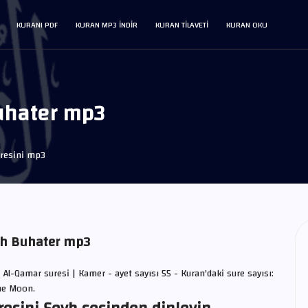
KURANI PDF
KURAN MP3 INDIR
KURAN TILAVETI
KURAN OKU
uhater mp3
resini mp3
lah Buhater mp3
| Al-Qamar suresi | Kamer - ayet sayısı 55 - Kuran'daki sure sayısı:
The Moon.