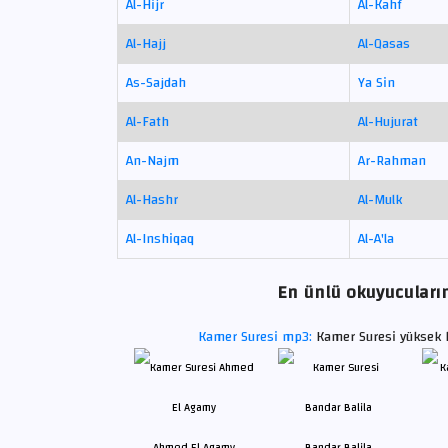
Al-Hijr
Al-Kahf
Al-Hajj
Al-Qasas
As-Sajdah
Ya Sin
Al-Fath
Al-Hujurat
An-Najm
Ar-Rahman
Al-Hashr
Al-Mulk
Al-Inshiqaq
Al-A'la
En ünlü okuyucuların
Kamer Suresi mp3:
Kamer Suresi yüksek k
Ahmed El Agamy
Bandar Balila