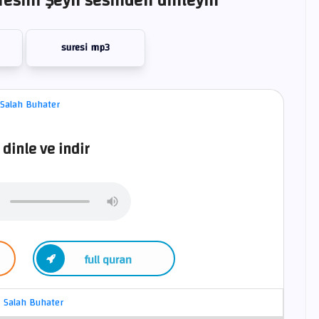
esini Şeyh sesinden dinleyin
suresi mp3
 dinle ve indir
full quran
Salah Buhater