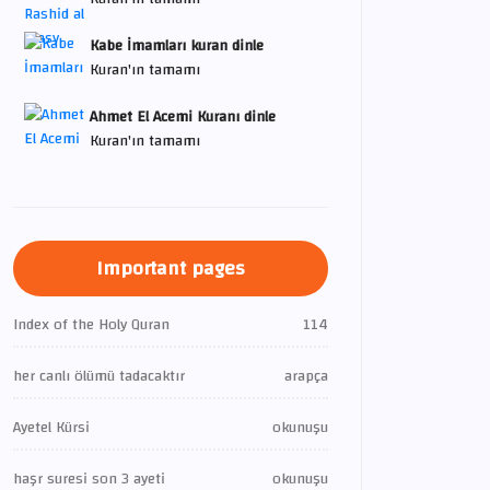
Kabe İmamları kuran dinle
Kuran'ın tamamı
Ahmet El Acemi Kuranı dinle
Kuran'ın tamamı
Important pages
Index of the Holy Quran
114
her canlı ölümü tadacaktır
arapça
Ayetel Kürsi
okunuşu
haşr suresi son 3 ayeti
okunuşu