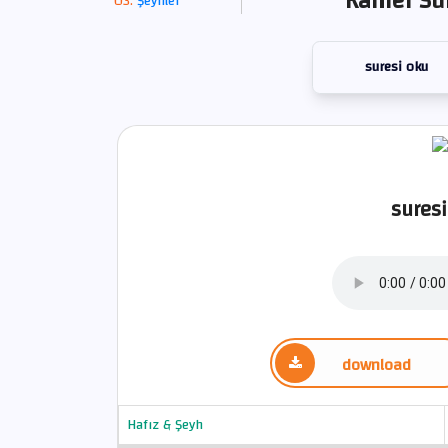
Kamer Sur
Şeyhler
suresi oku
suresi
download
Hafız & Şeyh