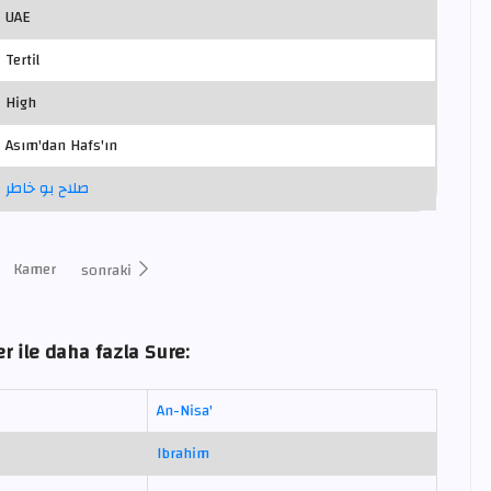
UAE
Tertil
High
Asım'dan Hafs'ın
صلاح بو خاطر
Kamer
sonraki
r ile daha fazla Sure:
An-Nisa'
Ibrahim