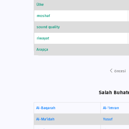
Ülke
moshaf
sound quality
riwayat
Arapça
öncesi
Salah Buhate
Al-Baqarah
Al-'Imran
Al-Ma'idah
Yusuf