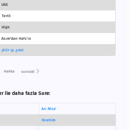
UAE
Tertil
High
Asım'dan Hafs'ın
صلاح بو خاطر
Hakka
sonraki
r ile daha fazla Sure:
An-Nisa'
Ibrahim