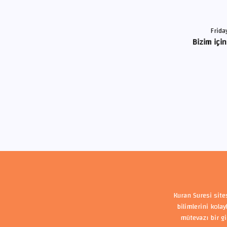
Frida
Bizim için
Kuran Suresi site
bilimlerini kola
mütevazı bir gi