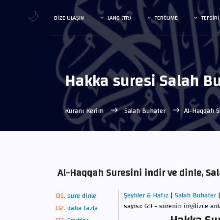
🌙
BIZE ULAŞIN
LANG (TR)
TERCÜME
TEFSIRI
Hakka suresi Salah B
Kuranı Kerim
Salah Buhater
Al-Haqqah S
Al-Haqqah Suresini indir ve dinle, S
Şeyhler & Hafız
|
Salah Buhater
sure dinle
sayısı: 69 - surenin ingilizce an
daha fazla