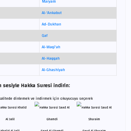
Maryam
Al-'Ankabut
Ad-Dukhan
Qaf
Al-Waqi'ah
Al-Haqqah
Al-Ghashiyah
 sesiyle Hakka Suresi indirin:
alitede dinlemek ve indirmek için okuyucuyu seçerek
Khalid Al Jalil
Saad Al Ghamdi
Saud Al Shuraim