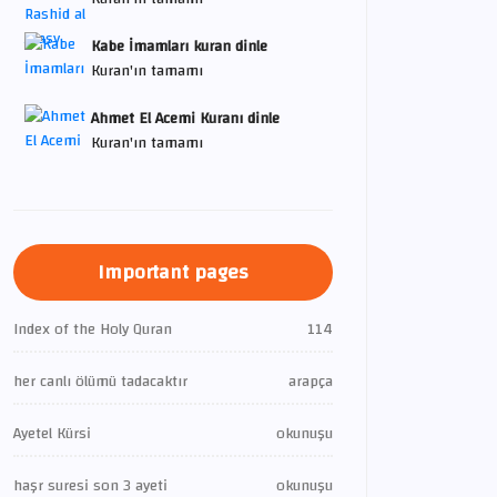
Kabe İmamları kuran dinle
Kuran'ın tamamı
Ahmet El Acemi Kuranı dinle
Kuran'ın tamamı
Important pages
Index of the Holy Quran
114
her canlı ölümü tadacaktır
arapça
Ayetel Kürsi
okunuşu
haşr suresi son 3 ayeti
okunuşu