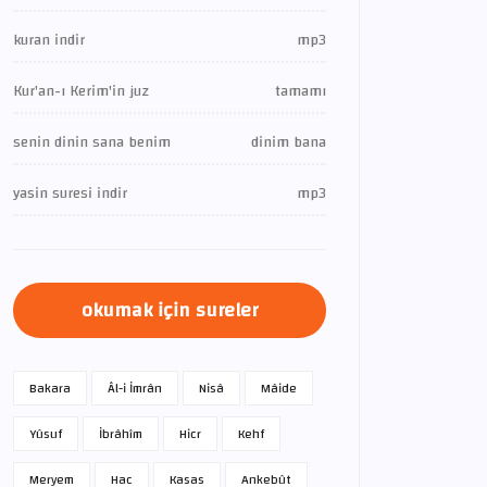
kuran indir
mp3
Kur'an-ı Kerim'in juz
tamamı
senin dinin sana benim
dinim bana
yasin suresi indir
mp3
okumak için sureler
Bakara
Âl-i İmrân
Nisâ
Mâide
Yûsuf
İbrâhîm
Hicr
Kehf
Meryem
Hac
Kasas
Ankebût