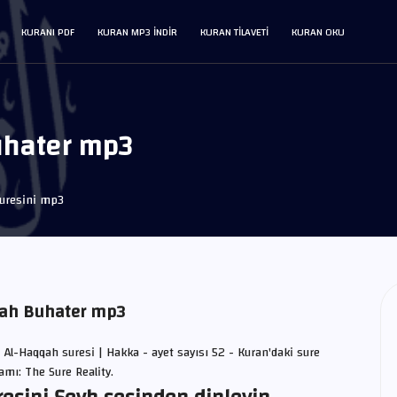
KURANI PDF
KURAN MP3 INDIR
KURAN TILAVETI
KURAN OKU
uhater mp3
uresini mp3
alah Buhater mp3
| Al-Haqqah suresi | Hakka - ayet sayısı 52 - Kuran'daki sure
lamı: The Sure Reality.