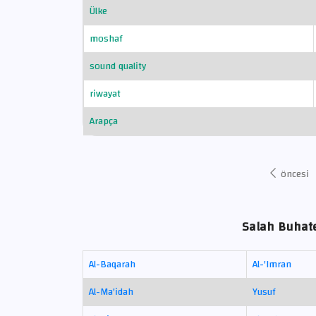
Ülke
moshaf
sound quality
riwayat
Arapça
öncesi
Salah Buhate
Al-Baqarah
Al-'Imran
Al-Ma'idah
Yusuf