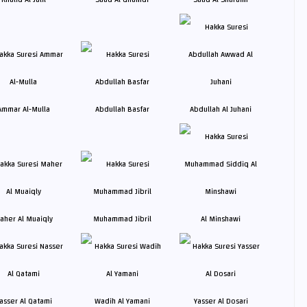
Ammar Al-Mulla
Abdullah Basfar
Abdullah Al Juhani
aher Al Muaiqly
Muhammad Jibril
Al Minshawi
asser Al Qatami
Wadih Al Yamani
Yasser Al Dosari