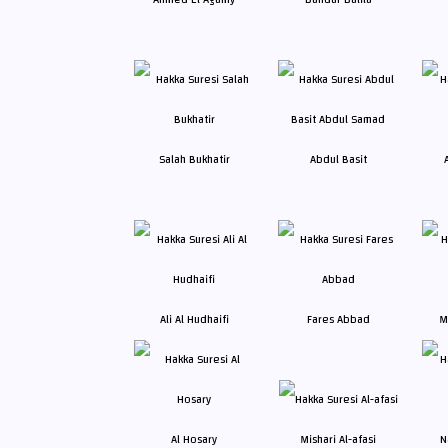
Salah Bukhatir
Abdul Basit
Ali Al Hudhaifi
Fares Abbad
M
Al Hosary
Mishari Al-afasi
N