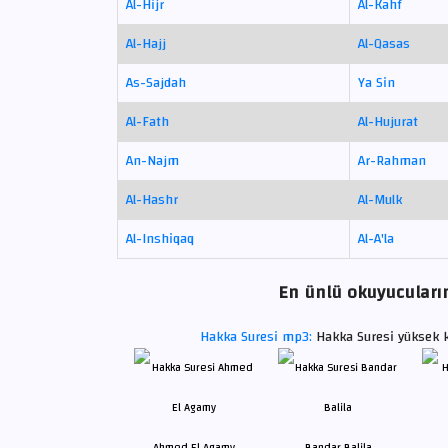
Al-Hijr
Al-Kahf
Al-Hajj
Al-Qasas
As-Sajdah
Ya Sin
Al-Fath
Al-Hujurat
An-Najm
Ar-Rahman
Al-Hashr
Al-Mulk
Al-Inshiqaq
Al-A'la
En ünlü okuyucuların
Hakka Suresi mp3:
Hakka Suresi yüksek k
Ahmed El Agamy
Bandar Balila