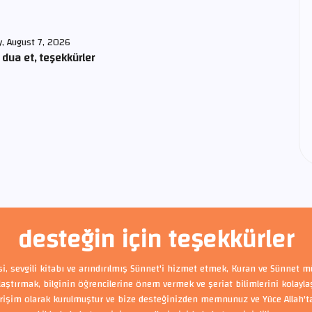
y, August 7, 2026
 dua et, teşekkürler
desteğin için teşekkürler
si, sevgili kitabı ve arındırılmış Sünnet'i hizmet etmek, Kuran ve Sünnet m
ylaştırmak, bilginin öğrencilerine önem vermek ve şeriat bilimlerini kolayl
rişim olarak kurulmuştur ve bize desteğinizden memnunuz ve Yüce Allah'tan 