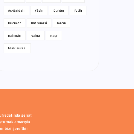
As-Sajdah
Yâsîn
Duhân
fetih
Hucurât
Kâf suresi
Necm
Rahmân
vakıa
Haşr
Mülk suresi
üfredatında şeriat
aştırmak amacıyla
bizi şerefli bir