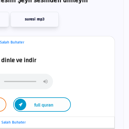
esini Şeyh sesinden dinleyin
suresi mp3
 dinle ve indir
full quran
Salah Buhater