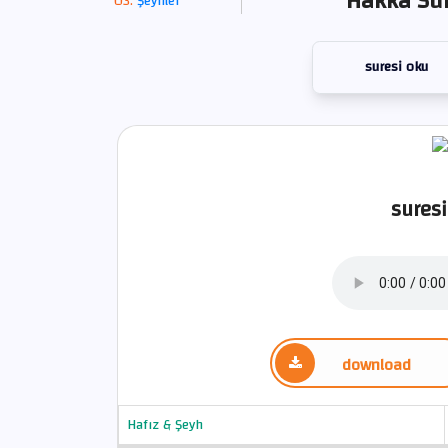
Hakka Sur
Şeyhler
suresi oku
suresi
download
Hafız & Şeyh