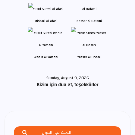
Mishari Al-afasi
Nasser Al Qatami
Wadih Al Yamani
Yasser Al Dosari
Sunday, August 9, 2026
Bizim için dua et, teşekkürler