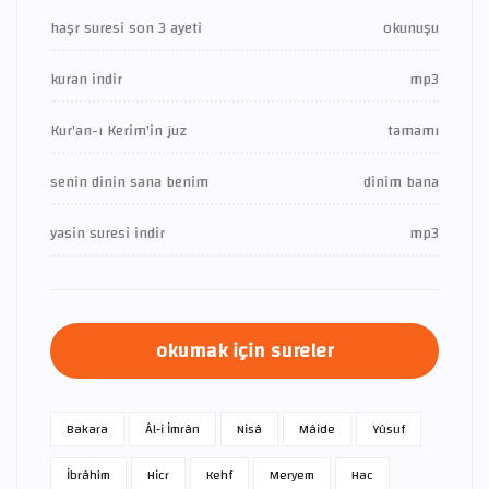
haşr suresi son 3 ayeti
okunuşu
kuran indir
mp3
Kur'an-ı Kerim'in juz
tamamı
senin dinin sana benim
dinim bana
yasin suresi indir
mp3
okumak için sureler
Bakara
Âl-i İmrân
Nisâ
Mâide
Yûsuf
İbrâhîm
Hicr
Kehf
Meryem
Hac