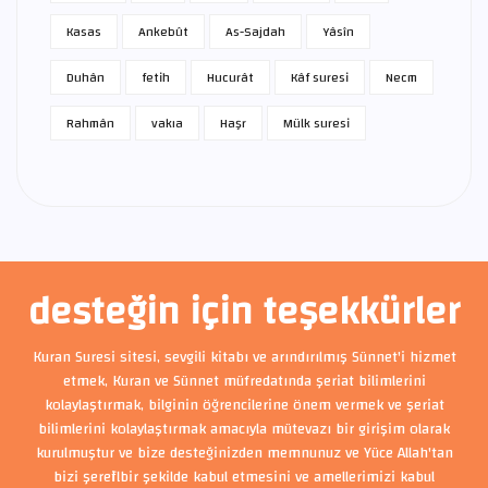
Kasas
Ankebût
As-Sajdah
Yâsîn
Duhân
fetih
Hucurât
Kâf suresi
Necm
Rahmân
vakıa
Haşr
Mülk suresi
desteğin için teşekkürler
Kuran Suresi sitesi, sevgili kitabı ve arındırılmış Sünnet'i hizmet
etmek, Kuran ve Sünnet müfredatında şeriat bilimlerini
kolaylaştırmak, bilginin öğrencilerine önem vermek ve şeriat
bilimlerini kolaylaştırmak amacıyla mütevazı bir girişim olarak
kurulmuştur ve bize desteğinizden memnunuz ve Yüce Allah'tan
bizi şerefli bir şekilde kabul etmesini ve amellerimizi kabul