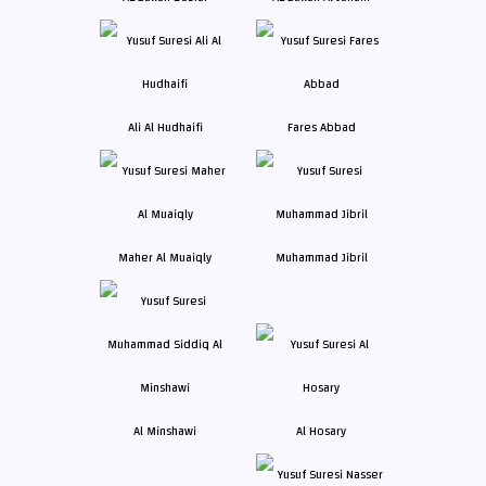
Ali Al Hudhaifi
Fares Abbad
Maher Al Muaiqly
Muhammad Jibril
Al Minshawi
Al Hosary