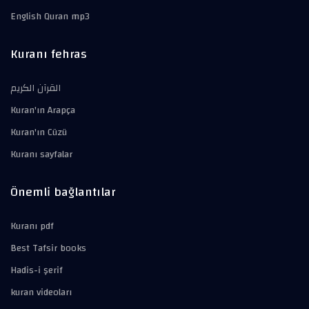
English Quran mp3
Kuranı fehras
القرآن الكريم
Kuran'ın Arapça
Kuran'ın Cüzü
Kuranı sayfalar
Önemli bağlantılar
Kuranı pdf
Best Tafsir books
Hadis-i şerif
kuran videoları