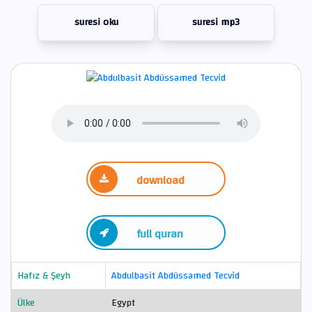
suresi oku
suresi mp3
download
full quran
Hafız & Şeyh
Abdulbasit Abdüssamed Tecvid
Ülke
Egypt