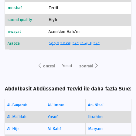
moshaf
Tertil
sound quality
High
riwayat
Asım'dan Hafs'ın
Arapça
عبد الباسط عبد الصمد مجود
Yusuf
öncesi
sonraki
Abdulbasit Abdüssamed Tecvid ile daha fazla Sure:
Al-Baqarah
Al-'Imran
An-Nisa'
Al-Ma'idah
Yusuf
Ibrahim
Al-Hijr
Al-Kahf
Maryam