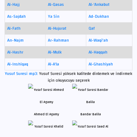
Al-Hajj
Al-Qasas
Al-'Ankabut
As-Sajdah
Ya Sin
Ad-Dukhan
Al-Fath
Al-Hujurat
Qaf
An-Najm
Ar-Rahman
Al-Waqi'ah
Al-Hashr
Al-Mulk
Al-Haqqah
Al-Inshiqaq
Al-A'la
Al-Ghashiyah
Yusuf Suresi mp3:
Yusuf Suresi yüksek kalitede dinlemek ve indirmek
için okuyucuyu seçerek
Ahmed El Agamy
Bandar Balila