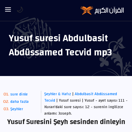
🌙
Yusuf suresi Abdulbasit
Abdüssamed Tecvid mp3
Şeyhler & Hafız
|
Abdulbasit Abdüssamed
sure dinle
Tecvid
| Yusuf suresi | Yusuf - ayet sayısı 111 -
daha fazla
Kuran'daki sure sayısı: 12 - surenin ingilizce
Şeyhler
anlamı: Joseph.
Yusuf Suresini Şeyh sesinden dinleyin