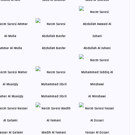
Ammar Al-Mulla
Abdullah Basfar
Abdullah Al Juhani
aher Al Muaiqly
Muhammad Jibril
Al Minshawi
asser Al Qatami
Wadih Al Yamani
Yasser Al Dosari