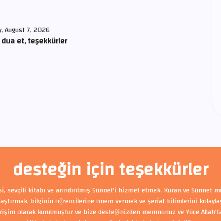
y, August 7, 2026
 dua et, teşekkürler
desteğin için teşekkürler
si, sevgili kitabı ve arındırılmış Sünnet'i hizmet etmek, Kuran ve Sünnet m
ylaştırmak, bilginin öğrencilerine önem vermek ve şeriat bilimlerini kolayl
rişim olarak kurulmuştur ve bize desteğinizden memnunuz ve Yüce Allah'tan 