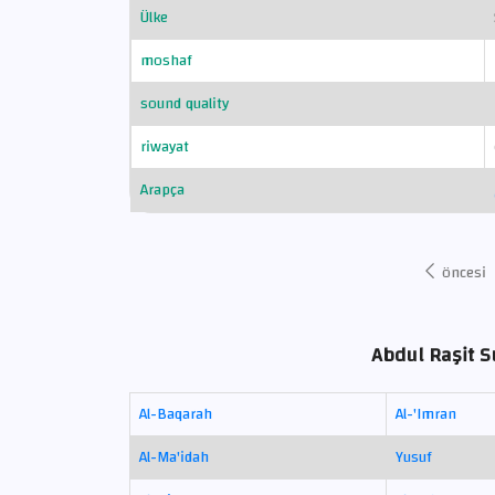
Ülke
moshaf
sound quality
riwayat
Arapça
öncesi
Abdul Raşit Su
Al-Baqarah
Al-'Imran
Al-Ma'idah
Yusuf