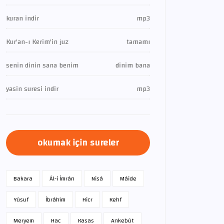
kuran indir
mp3
Kur'an-ı Kerim'in juz
tamamı
senin dinin sana benim
dinim bana
yasin suresi indir
mp3
okumak için sureler
Bakara
Âl-i İmrân
Nisâ
Mâide
Yûsuf
İbrâhîm
Hicr
Kehf
Meryem
Hac
Kasas
Ankebût