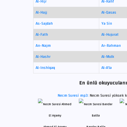
Al-Hijr
Al-Kahf
Al-Hajj
Al-Qasas
As-Sajdah
Ya Sin
Al-Fath
Al-Hujurat
An-Najm
Ar-Rahman
Al-Hashr
Al-Mulk
Al-Inshiqaq
Al-A'la
En ünlü okuyucuların
Necm Suresi mp3:
Necm Suresi yüksek ka
Ahmed El Agamy
Bandar Balila