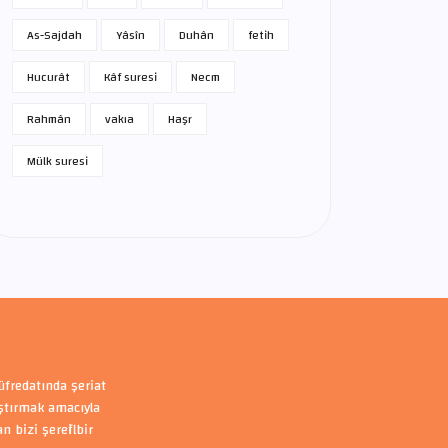
As-Sajdah
Yâsîn
Duhân
fetih
Hucurât
Kâf suresi
Necm
Rahmân
vakıa
Haşr
Mülk suresi
üfredatında şeriat
aştırmak amacıyla
bizi şerefli bir