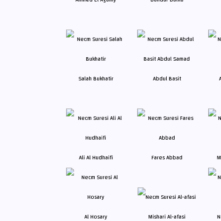
Salah Bukhatir
Abdul Basit
Ali Al Hudhaifi
Fares Abbad
M
Al Hosary
Mishari Al-afasi
N