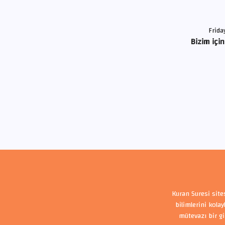
Frida
Bizim için
Kuran Suresi site
bilimlerini kola
mütevazı bir gi