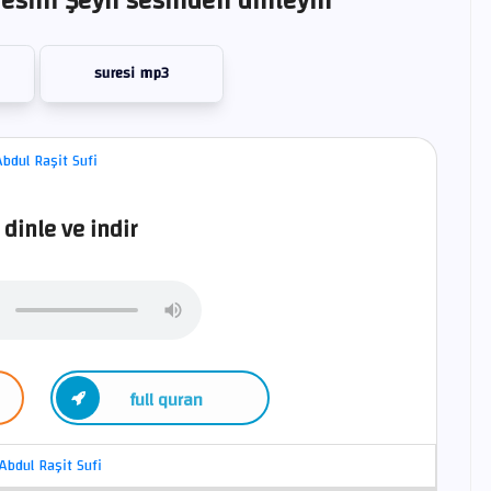
esini Şeyh sesinden dinleyin
suresi mp3
 dinle ve indir
full quran
Abdul Raşit Sufi