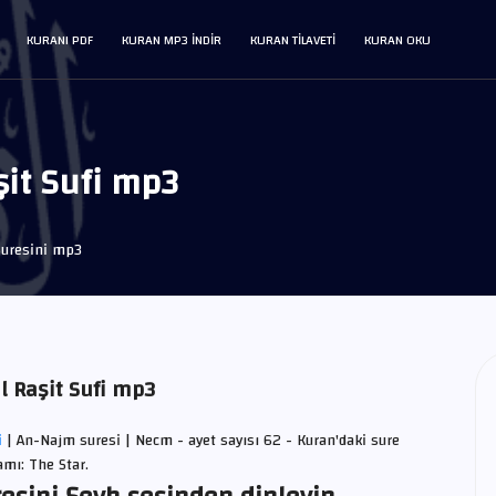
KURANI PDF
KURAN MP3 INDIR
KURAN TILAVETI
KURAN OKU
it Sufi mp3
uresini mp3
l Raşit Sufi mp3
i
| An-Najm suresi | Necm - ayet sayısı 62 - Kuran'daki sure
amı: The Star.