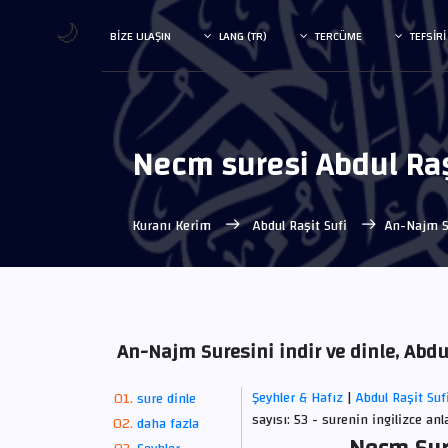
🌙
BIZE ULAŞIN
LANG (TR)
TERCÜME
TEFSIRI
Necm suresi Abdul Raş
Kuranı Kerim
Abdul Raşit Sufi
An-Najm S
An-Najm Suresini indir ve dinle, Abdu
Şeyhler & Hafız
|
Abdul Raşit Suf
sure dinle
sayısı: 53 - surenin ingilizce anl
daha fazla