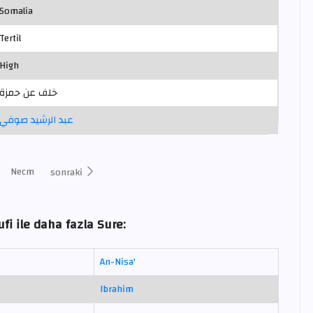
Somalia
Tertil
High
خلف عن حمزة
عبد الرشيد صوفي
Necm
sonraki
fi ile daha fazla Sure:
An-Nisa'
Ibrahim