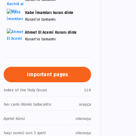
Kabe İmamları kuran dinle
Kuran'ın tamamı
Ahmet El Acemi Kuranı dinle
Kuran'ın tamamı
Important pages
Index of the Holy Quran
114
her canlı ölümü tadacaktır
arapça
Ayetel Kürsi
okunuşu
haşr suresi son 3 ayeti
okunuşu