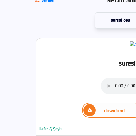
Necm Sur
Şeyhler
suresi oku
suresi
download
Hafız & Şeyh