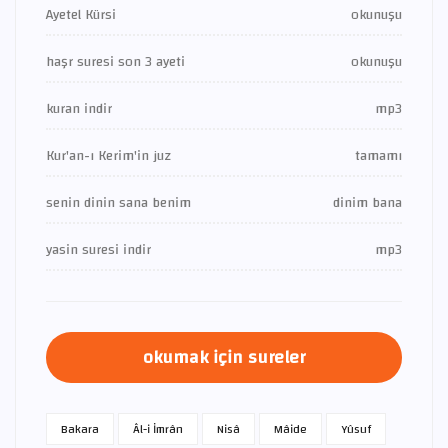
Ayetel Kürsi
okunuşu
haşr suresi son 3 ayeti
okunuşu
kuran indir
mp3
Kur'an-ı Kerim'in juz
tamamı
senin dinin sana benim
dinim bana
yasin suresi indir
mp3
okumak için sureler
Bakara
Âl-i İmrân
Nisâ
Mâide
Yûsuf