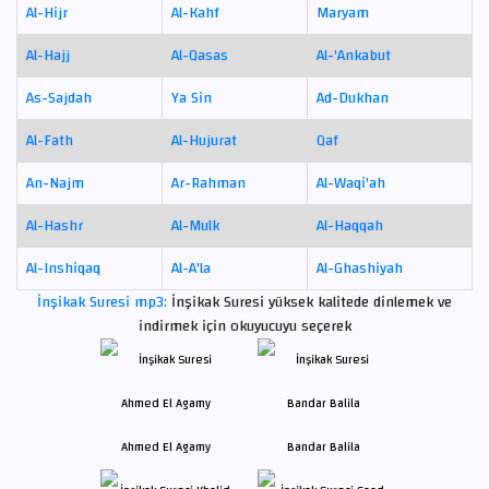
Al-Hijr
Al-Kahf
Maryam
Al-Hajj
Al-Qasas
Al-'Ankabut
As-Sajdah
Ya Sin
Ad-Dukhan
Al-Fath
Al-Hujurat
Qaf
An-Najm
Ar-Rahman
Al-Waqi'ah
Al-Hashr
Al-Mulk
Al-Haqqah
Al-Inshiqaq
Al-A'la
Al-Ghashiyah
İnşikak Suresi mp3:
İnşikak Suresi yüksek kalitede dinlemek ve
indirmek için okuyucuyu seçerek
Ahmed El Agamy
Bandar Balila