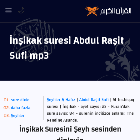
🌙
İnşikak suresi Abdul Raşit
Sufi mp3
Şeyhler & Hafız
|
Abdul Raşit Sufi
| Al-Inshiqaq
sure dinle
suresi | İnşikak - ayet sayısı 25 - Kuran'daki
daha fazla
sure sayısı: 84 - surenin ingilizce anlamı: The
Şeyhler
Rending Asunde.
İnşikak Suresini Şeyh sesinden