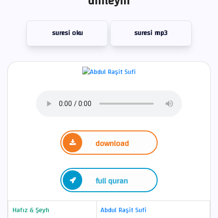
dinleyin
suresi oku
suresi mp3
download
full quran
Hafız & Şeyh
Abdul Raşit Sufi