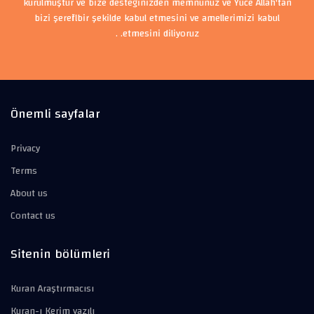
kurulmuştur ve bize desteğinizden memnunuz ve Yüce Allah'tan
bizi şerefli bir şekilde kabul etmesini ve amellerimizi kabul
etmesini diliyoruz. .
Önemli sayfalar
Privacy
Terms
About us
Contact us
Sitenin bölümleri
Kuran Araştırmacısı
Kuran-ı Kerim yazılı