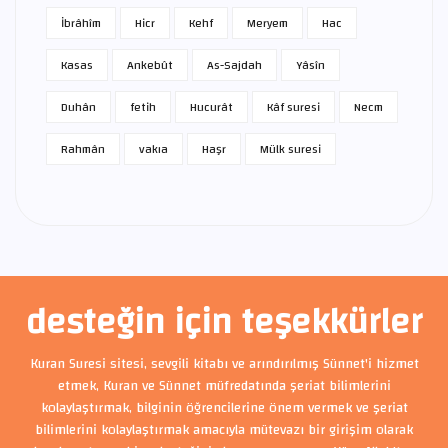
İbrâhîm
Hicr
Kehf
Meryem
Hac
Kasas
Ankebût
As-Sajdah
Yâsîn
Duhân
fetih
Hucurât
Kâf suresi
Necm
Rahmân
vakıa
Haşr
Mülk suresi
desteğin için teşekkürler
Kuran Suresi sitesi, sevgili kitabı ve arındırılmış Sünnet'i hizmet
etmek, Kuran ve Sünnet müfredatında şeriat bilimlerini
kolaylaştırmak, bilginin öğrencilerine önem vermek ve şeriat
bilimlerini kolaylaştırmak amacıyla mütevazı bir girişim olarak