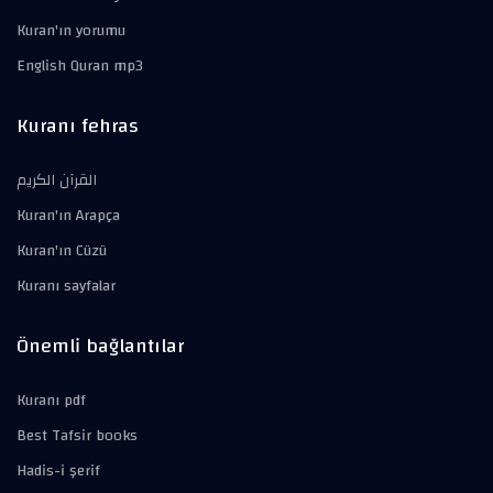
Kuran'ın yorumu
English Quran mp3
Kuranı fehras
القرآن الكريم
Kuran'ın Arapça
Kuran'ın Cüzü
Kuranı sayfalar
Önemli bağlantılar
Kuranı pdf
Best Tafsir books
Hadis-i şerif