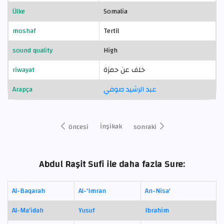
Ülke
Somalia
moshaf
Tertil
sound quality
High
riwayat
خلف عن حمزة
Arapça
عبد الرشيد صوفي
İnşikak
öncesi
sonraki
Abdul Raşit Sufi ile daha fazla Sure:
Al-Baqarah
Al-'Imran
An-Nisa'
Al-Ma'idah
Yusuf
Ibrahim