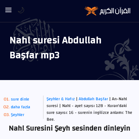
🌙
Nahl suresi Abdullah
Başfar mp3
Şeyhler & Hafız
|
Abdullah Başfar
| An-Nahl
sure dinle
suresi | Nahl - ayet sayısı 128 - Kuran'daki
daha fazla
sure sayısı: 16 - surenin ingilizce anlamı: The
Şeyhler
Bee.
Nahl Suresini Şeyh sesinden dinleyin