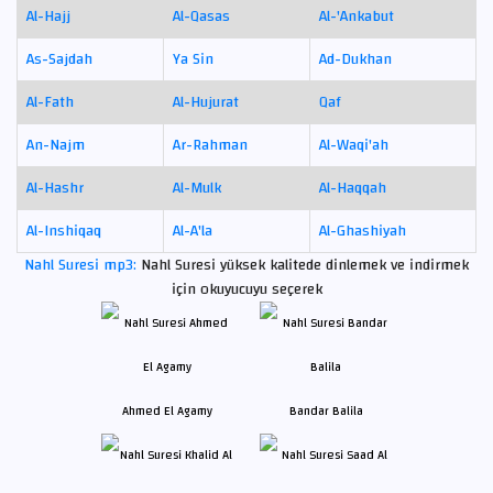
Al-Hajj
Al-Qasas
Al-'Ankabut
As-Sajdah
Ya Sin
Ad-Dukhan
Al-Fath
Al-Hujurat
Qaf
An-Najm
Ar-Rahman
Al-Waqi'ah
Al-Hashr
Al-Mulk
Al-Haqqah
Al-Inshiqaq
Al-A'la
Al-Ghashiyah
Nahl Suresi mp3:
Nahl Suresi yüksek kalitede dinlemek ve indirmek
için okuyucuyu seçerek
Ahmed El Agamy
Bandar Balila