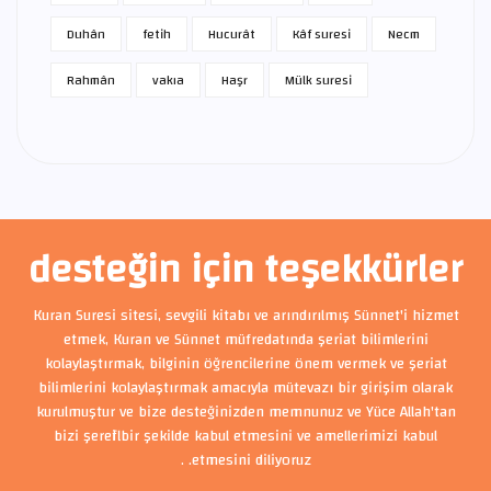
Duhân
fetih
Hucurât
Kâf suresi
Necm
Rahmân
vakıa
Haşr
Mülk suresi
desteğin için teşekkürler
Kuran Suresi sitesi, sevgili kitabı ve arındırılmış Sünnet'i hizmet
etmek, Kuran ve Sünnet müfredatında şeriat bilimlerini
kolaylaştırmak, bilginin öğrencilerine önem vermek ve şeriat
bilimlerini kolaylaştırmak amacıyla mütevazı bir girişim olarak
kurulmuştur ve bize desteğinizden memnunuz ve Yüce Allah'tan
bizi şerefli bir şekilde kabul etmesini ve amellerimizi kabul
etmesini diliyoruz. .