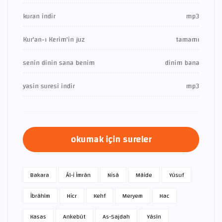
kuran indir
mp3
Kur'an-ı Kerim'in juz
tamamı
senin dinin sana benim
dinim bana
yasin suresi indir
mp3
okumak için sureler
Bakara
Âl-i İmrân
Nisâ
Mâide
Yûsuf
İbrâhîm
Hicr
Kehf
Meryem
Hac
Kasas
Ankebût
As-Sajdah
Yâsîn