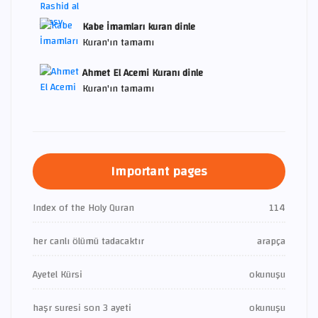
Kabe İmamları kuran dinle
Kuran'ın tamamı
Ahmet El Acemi Kuranı dinle
Kuran'ın tamamı
Important pages
Index of the Holy Quran
114
her canlı ölümü tadacaktır
arapça
Ayetel Kürsi
okunuşu
haşr suresi son 3 ayeti
okunuşu