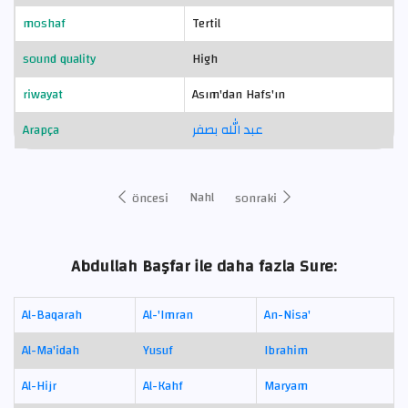
moshaf
Tertil
sound quality
High
riwayat
Asım'dan Hafs'ın
Arapça
عبد الله بصفر
Nahl
öncesi
sonraki
Abdullah Başfar ile daha fazla Sure:
Al-Baqarah
Al-'Imran
An-Nisa'
Al-Ma'idah
Yusuf
Ibrahim
Al-Hijr
Al-Kahf
Maryam