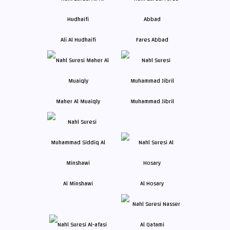
Ali Al Hudhaifi
Fares Abbad
Maher Al Muaiqly
Muhammad Jibril
Al Minshawi
Al Hosary