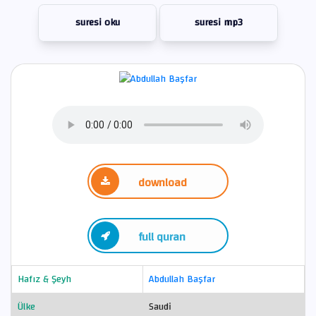
suresi oku
suresi mp3
download
full quran
Hafız & Şeyh
Abdullah Başfar
Ülke
Saudi