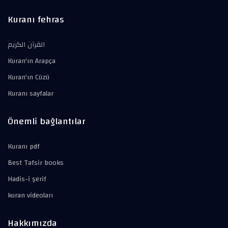
Kuranı fehras
القرآن الكريم
Kuran'ın Arapça
Kuran'ın Cüzü
Kuranı sayfalar
Önemli bağlantılar
Kuranı pdf
Best Tafsir books
Hadis-i şerif
kuran videoları
Hakkımızda