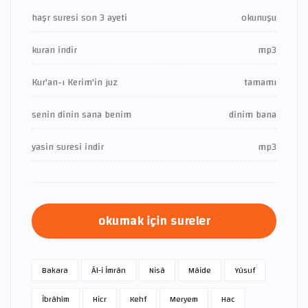
haşr suresi son 3 ayeti
okunuşu
kuran indir
mp3
Kur'an-ı Kerim'in juz
tamamı
senin dinin sana benim
dinim bana
yasin suresi indir
mp3
okumak için sureler
Bakara
Âl-i İmrân
Nisâ
Mâide
Yûsuf
İbrâhîm
Hicr
Kehf
Meryem
Hac