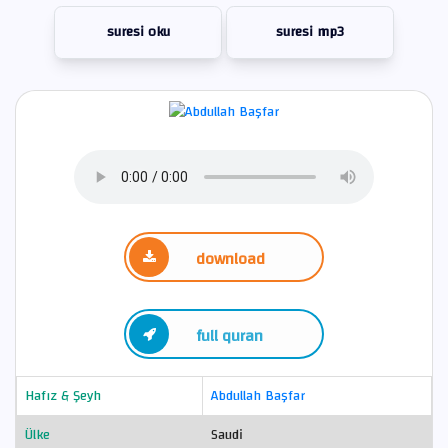
suresi oku
suresi mp3
download
full quran
Hafız & Şeyh
Abdullah Başfar
Ülke
Saudi