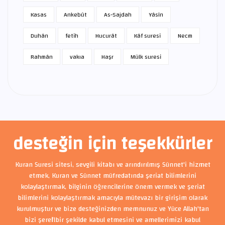
Kasas
Ankebût
As-Sajdah
Yâsîn
Duhân
fetih
Hucurât
Kâf suresi
Necm
Rahmân
vakıa
Haşr
Mülk suresi
desteğin için teşekkürler
Kuran Suresi sitesi, sevgili kitabı ve arındırılmış Sünnet'i hizmet
etmek, Kuran ve Sünnet müfredatında şeriat bilimlerini
kolaylaştırmak, bilginin öğrencilerine önem vermek ve şeriat
bilimlerini kolaylaştırmak amacıyla mütevazı bir girişim olarak
kurulmuştur ve bize desteğinizden memnunuz ve Yüce Allah'tan
bizi şerefli bir şekilde kabul etmesini ve amellerimizi kabul