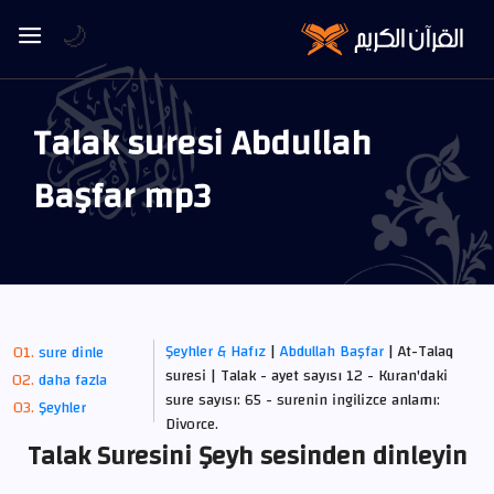
🌙
Talak suresi Abdullah
Başfar mp3
Şeyhler & Hafız
|
Abdullah Başfar
| At-Talaq
sure dinle
suresi | Talak - ayet sayısı 12 - Kuran'daki
daha fazla
sure sayısı: 65 - surenin ingilizce anlamı:
Şeyhler
Divorce.
Talak Suresini Şeyh sesinden dinleyin