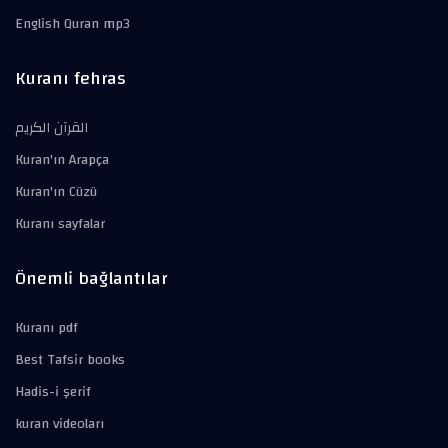
English Quran mp3
Kuranı fehras
القرآن الكريم
Kuran'ın Arapça
Kuran'ın Cüzü
Kuranı sayfalar
Önemli bağlantılar
Kuranı pdf
Best Tafsir books
Hadis-i şerif
kuran videoları