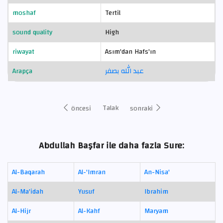
moshaf
Tertil
sound quality
High
riwayat
Asım'dan Hafs'ın
Arapça
عبد الله بصفر
Talak
öncesi
sonraki
Abdullah Başfar ile daha fazla Sure:
Al-Baqarah
Al-'Imran
An-Nisa'
Al-Ma'idah
Yusuf
Ibrahim
Al-Hijr
Al-Kahf
Maryam