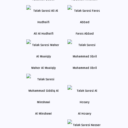
Ali Al Hudhaifi
Fares Abbad
Maher Al Muaiqly
Muhammad Jibril
Al Minshawi
Al Hosary