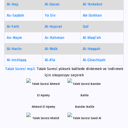
Al-Hajj
Al-Qasas
Al-'Ankabut
As-Sajdah
Ya Sin
Ad-Dukhan
Al-Fath
Al-Hujurat
Qaf
An-Najm
Ar-Rahman
Al-Waqi'ah
Al-Hashr
Al-Mulk
Al-Haqqah
Al-Inshiqaq
Al-A'la
Al-Ghashiyah
Talak Suresi mp3:
Talak Suresi yüksek kalitede dinlemek ve indirmek
için okuyucuyu seçerek
Ahmed El Agamy
Bandar Balila