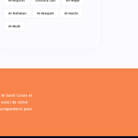
Al-Hujurat
sourate Qaf
An-Najm
Ar-Rahman
Al-Waqiah
Al-Hashr
Al-Mulk
 le Saint Coran et
souci de notre
s uniquement pour