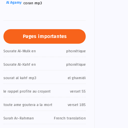
coran mp3
Pages importantes
Sourate Al-Mulk en
phonétique
Sourate Al-Kahf en
phonétique
sourat al kahf mp3
el ghamidi
le rappel profite au croyant
verset 55
toute ame goutera a la mort
verset 185
Surah Ar-Rahman
French translation