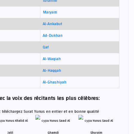
Ibrahim
Maryam
Al-Ankabut
Ad-Dukhan
Qaf
Al-Waqiah
Al-Haqqah
Al-Ghashiyah
c la voix des récitants les plus célèbres:
t téléchargez Surat Yunus en entier et en bonne qualité