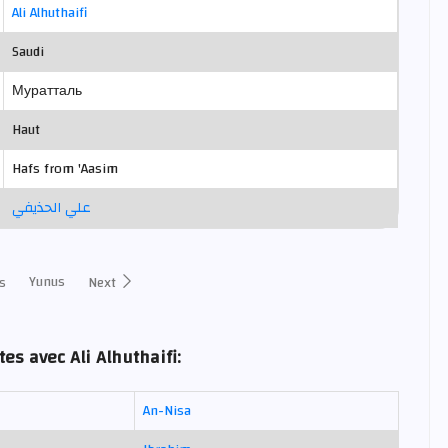
Ali Alhuthaifi
Saudi
Муратталь
Haut
Hafs from 'Aasim
علي الحذيفي
Yunus
s
Next
es avec Ali Alhuthaifi:
An-Nisa