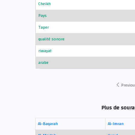
Cheikh
Pays
Taper
qualité sonore
riwayat
arabe
Previou
Plus de sourat
Al-Baqarah
Al-Imran