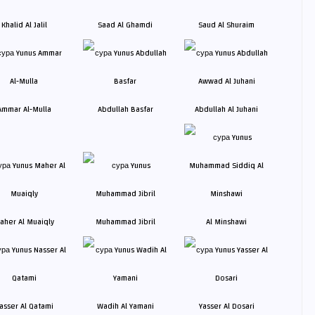
Khalid Al Jalil
Saad Al Ghamdi
Saud Al Shuraim
Ammar Al-Mulla
Abdullah Basfar
Abdullah Al Juhani
aher Al Muaiqly
Muhammad Jibril
Al Minshawi
asser Al Qatami
Wadih Al Yamani
Yasser Al Dosari