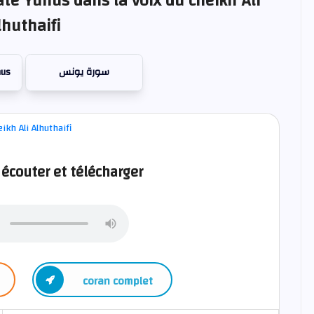
ate Yunus dans la voix du cheikh Ali
lhuthaifi
nus
سورة يونس
écouter et télécharger
coran complet