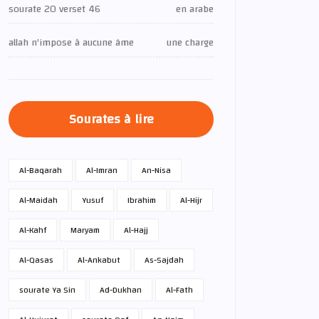
sourate 20 verset 46
en arabe
allah n'impose à aucune âme
une charge
Sourates à lire
Al-Baqarah
Al-Imran
An-Nisa
Al-Maidah
Yusuf
Ibrahim
Al-Hijr
Al-Kahf
Maryam
Al-Hajj
Al-Qasas
Al-Ankabut
As-Sajdah
sourate Ya Sin
Ad-Dukhan
Al-Fath