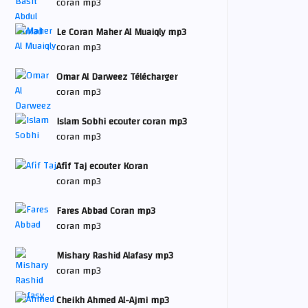
coran mp3
Le Coran Maher Al Muaiqly mp3
coran mp3
Omar Al Darweez Télécharger
coran mp3
Islam Sobhi ecouter coran mp3
coran mp3
Afif Taj ecouter Koran
coran mp3
Fares Abbad Coran mp3
coran mp3
Mishary Rashid Alafasy mp3
coran mp3
Cheikh Ahmed Al-Ajmi mp3