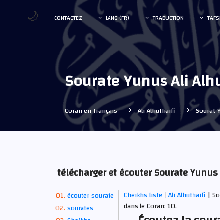
🌙
CONTACTEZ
LANG (FR)
TRADUCTION
TAFS
Sourate Yunus Ali Alh
Coran en français
Ali Alhuthaifi
Sourat 
télécharger et écouter Sourate Yunus 
Cheikhs liste
|
Ali Alhuthaifi
| S
écouter sourate
dans le Coran: 10.
sourates