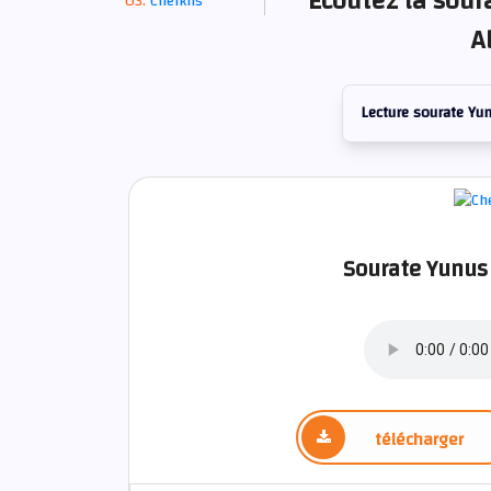
Écoutez la sour
Cheikhs
A
Lecture sourate Yu
Sourate Yunus 
télécharger