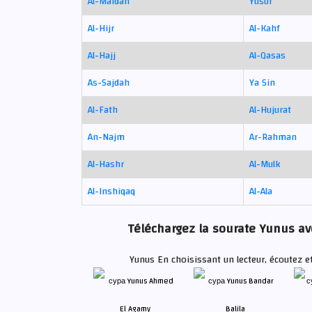
Al-Maidah
Yusuf
Al-Hijr
Al-Kahf
Al-Hajj
Al-Qasas
As-Sajdah
Ya Sin
Al-Fath
Al-Hujurat
An-Najm
Ar-Rahman
Al-Hashr
Al-Mulk
Al-Inshiqaq
Al-Ala
Téléchargez la sourate Yunus ave
Yunus En choisissant un lecteur, écoutez e