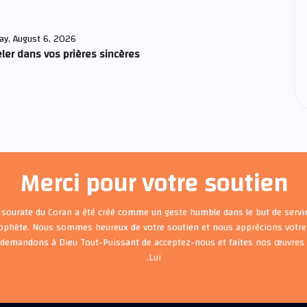
ay, August 6, 2026
ler dans vos prières sincères
Merci pour votre soutien
 sourate du Coran a été créé comme un geste humble dans le but de servir
rophète. Nous sommes heureux de votre soutien et nous apprécions votre 
 demandons à Dieu Tout-Puissant de acceptez-nous et faites nos œuvre
Lui.