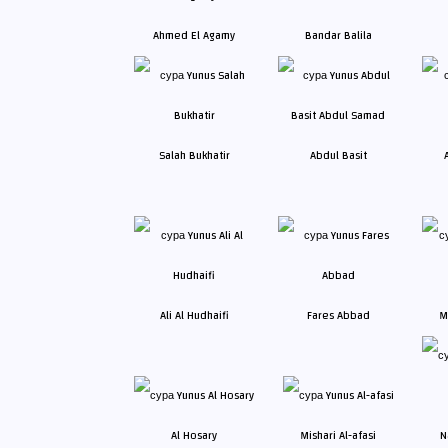
Ahmed El Agamy
Bandar Balila
Salah Bukhatir
Abdul Basit
Ali Al Hudhaifi
Fares Abbad
M
Al Hosary
Mishari Al-afasi
N