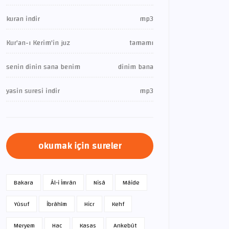
kuran indir
mp3
Kur'an-ı Kerim'in juz
tamamı
senin dinin sana benim
dinim bana
yasin suresi indir
mp3
okumak için sureler
Bakara
Âl-i İmrân
Nisâ
Mâide
Yûsuf
İbrâhîm
Hicr
Kehf
Meryem
Hac
Kasas
Ankebût