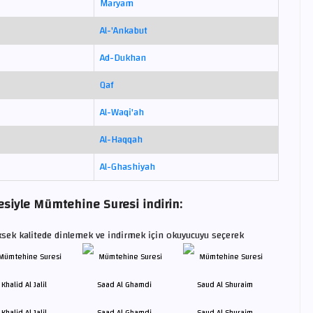
Maryam
Al-'Ankabut
Ad-Dukhan
Qaf
Al-Waqi'ah
Al-Haqqah
Al-Ghashiyah
esiyle Mümtehine Suresi indirin:
sek kalitede dinlemek ve indirmek için okuyucuyu seçerek
Khalid Al Jalil
Saad Al Ghamdi
Saud Al Shuraim