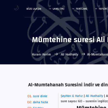
🌙
BIZE ULAŞIN
LANG (TR)
TERCÜME
TEFSIRI
Mümtehine suresi Ali
Kuranı Kerim
Ali Hudhaify
Al-Mumtahana
Al-Mumtahanah Suresini indir ve din
Şeyhler & Hafız
|
Ali Hudhaify
| 
sure dinle
sure sayısı: 60 - surenin ingili
daha fazla