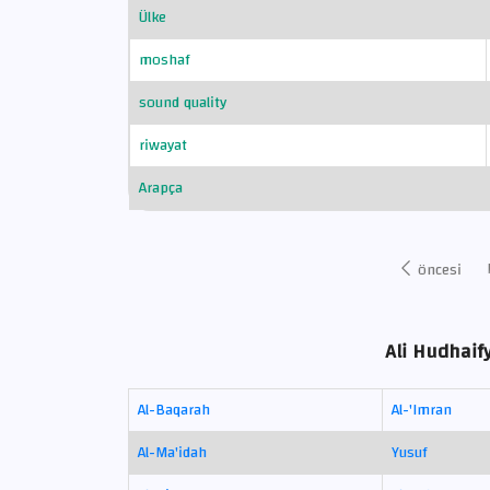
Ülke
moshaf
sound quality
riwayat
Arapça
öncesi
Ali Hudhaify
Al-Baqarah
Al-'Imran
Al-Ma'idah
Yusuf