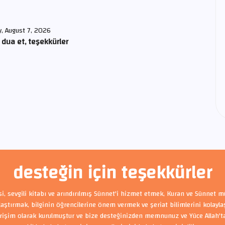
y, August 7, 2026
 dua et, teşekkürler
desteğin için teşekkürler
si, sevgili kitabı ve arındırılmış Sünnet'i hizmet etmek, Kuran ve Sünnet m
ylaştırmak, bilginin öğrencilerine önem vermek ve şeriat bilimlerini kolayl
rişim olarak kurulmuştur ve bize desteğinizden memnunuz ve Yüce Allah'tan 