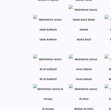
Salah Bukhatir
Abdul Basit
Ali Al Hudhaifi
Fares Abbad
M
Al Hosary
Mishari Al-afasi
N