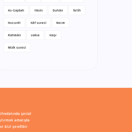
As-Sajdah
Yâsîn
Duhân
fetih
Hucurât
Kâf suresi
Necm
Rahmân
vakıa
Haşr
Mülk suresi
üfredatında şeriat
aştırmak amacıyla
bizi şerefli bir