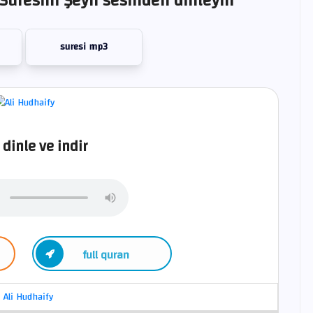
uresini Şeyh sesinden dinleyin
suresi mp3
 dinle ve indir
full quran
Ali Hudhaify