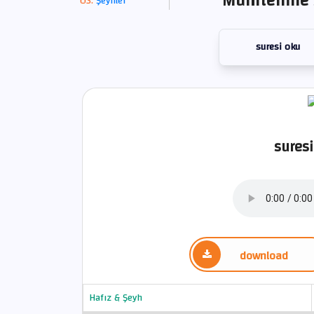
Mümtehine S
Şeyhler
suresi oku
suresi
download
Hafız & Şeyh