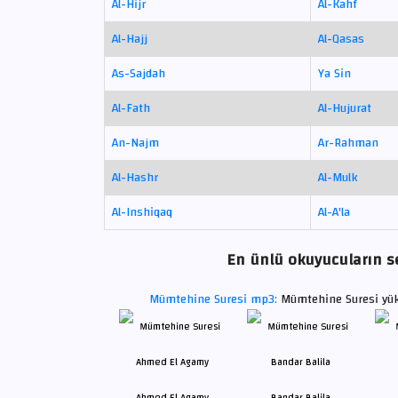
Al-Hijr
Al-Kahf
Al-Hajj
Al-Qasas
As-Sajdah
Ya Sin
Al-Fath
Al-Hujurat
An-Najm
Ar-Rahman
Al-Hashr
Al-Mulk
Al-Inshiqaq
Al-A'la
En ünlü okuyucuların s
Mümtehine Suresi mp3:
Mümtehine Suresi yük
Ahmed El Agamy
Bandar Balila