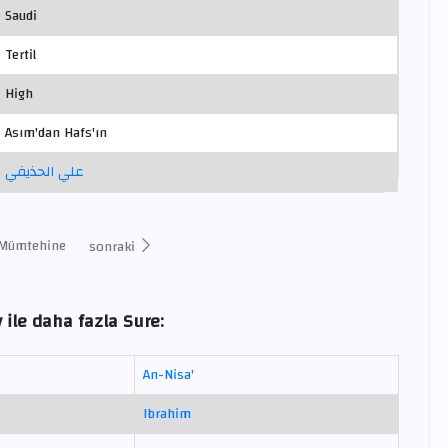
Saudi
Tertil
High
Asım'dan Hafs'ın
علي الحذيفي
Mümtehine
sonraki
 ile daha fazla Sure:
An-Nisa'
Ibrahim