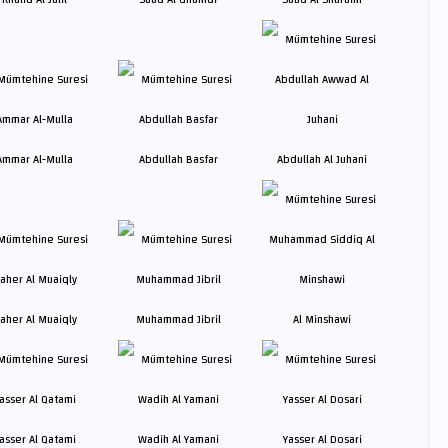
Ammar Al-Mulla
Abdullah Basfar
Abdullah Al Juhani
aher Al Muaiqly
Muhammad Jibril
Al Minshawi
asser Al Qatami
Wadih Al Yamani
Yasser Al Dosari