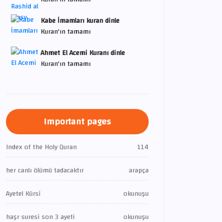
Kabe İmamları kuran dinle
Kuran'ın tamamı
Ahmet El Acemi Kuranı dinle
Kuran'ın tamamı
Important pages
Index of the Holy Quran
114
her canlı ölümü tadacaktır
arapça
Ayetel Kürsi
okunuşu
haşr suresi son 3 ayeti
okunuşu