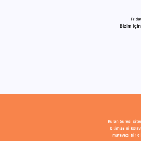
Frida
Bizim için
Kuran Suresi site
bilimlerini kola
mütevazı bir gi