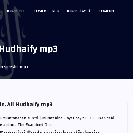
KURANI PDF
KURAN MP3 INDIR
KURAN TILAVETI
KURAN OKU
 Hudhaify mp3
h Suresini mp3
le, Ali Hudhaify mp3
Al-Mumtahanah suresi | Mümtehine - ayet sayısı 13 - Kuran'daki
zce anlamı: The Examined One.