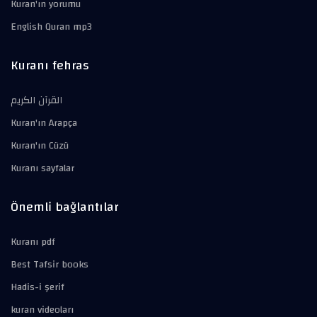
Kuran'ın yorumu
English Quran mp3
Kuranı fehras
القرآن الكريم
Kuran'ın Arapça
Kuran'ın Cüzü
Kuranı sayfalar
Önemli bağlantılar
Kuranı pdf
Best Tafsir books
Hadis-i şerif
kuran videoları