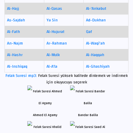
Al-Hajj
Al-Qasas
Al-'Ankabut
As-Sajdah
Ya Sin
Ad-Dukhan
Al-Fath
Al-Hujurat
Qaf
An-Najm
Ar-Rahman
Al-Waqi'ah
Al-Hashr
Al-Mulk
Al-Haqqah
Al-Inshiqaq
Al-A'la
Al-Ghashiyah
Felak Suresi mp3:
Felak Suresi yüksek kalitede dinlemek ve indirmek
için okuyucuyu seçerek
Ahmed El Agamy
Bandar Balila