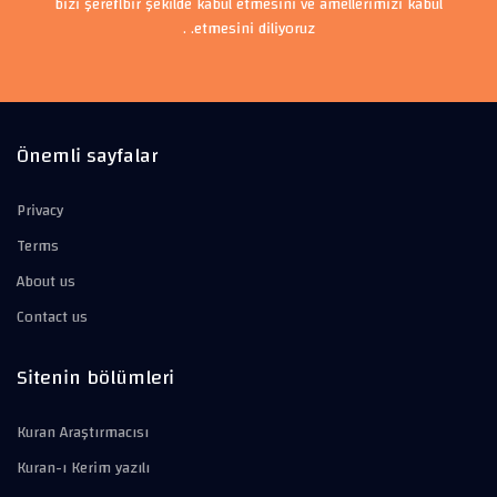
bizi şerefli bir şekilde kabul etmesini ve amellerimizi kabul
etmesini diliyoruz. .
Önemli sayfalar
Privacy
Terms
About us
Contact us
Sitenin bölümleri
Kuran Araştırmacısı
Kuran-ı Kerim yazılı