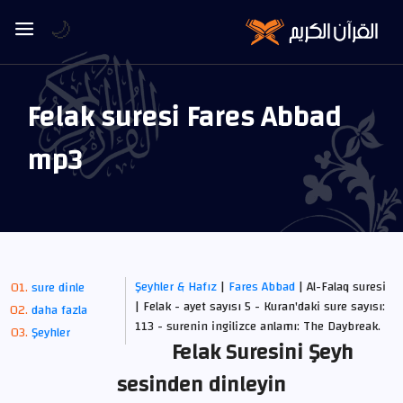
🌙
Felak suresi Fares Abbad
mp3
Şeyhler & Hafız
|
Fares Abbad
| Al-Falaq suresi
sure dinle
| Felak - ayet sayısı 5 - Kuran'daki sure sayısı:
daha fazla
113 - surenin ingilizce anlamı: The Daybreak.
Şeyhler
Felak Suresini Şeyh
sesinden dinleyin