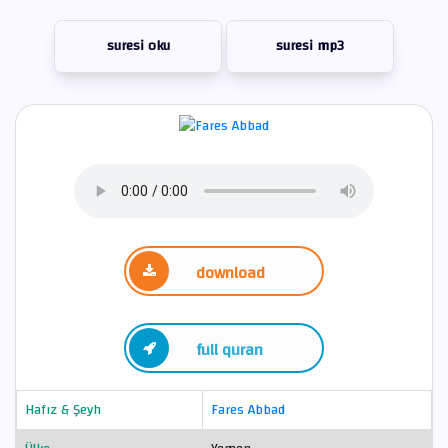
suresi oku
suresi mp3
download
full quran
Hafız & Şeyh
Fares Abbad