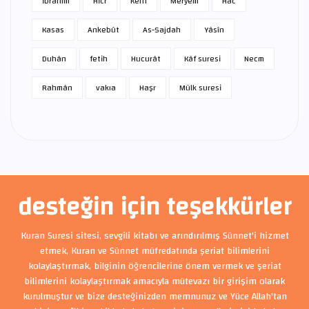
İbrâhîm
Hicr
Kehf
Meryem
Hac
Kasas
Ankebût
As-Sajdah
Yâsîn
Duhân
fetih
Hucurât
Kâf suresi
Necm
Rahmân
vakıa
Haşr
Mülk suresi
desteğin için teşekkürler
Kuran Suresi sitesi, sevgili kitabı ve arındırılmış Sünnet'i hizmet
etmek, Kuran ve Sünnet müfredatında şeriat bilimlerini
kolaylaştırmak, bilginin öğrencilerine önem vermek ve şeriat
bilimlerini kolaylaştırmak amacıyla mütevazı bir girişim olarak
kurulmuştur ve bize desteğinizden memnunuz ve Yüce Allah'tan