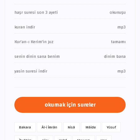
haşr suresi son 3 ayeti
okunuşu
kuran indir
mp3
Kur'an-ı Kerim'in juz
tamamı
senin dinin sana benim
dinim bana
yasin suresi indir
mp3
okumak için sureler
Bakara
Âl-i İmrân
Nisâ
Mâide
Yûsuf