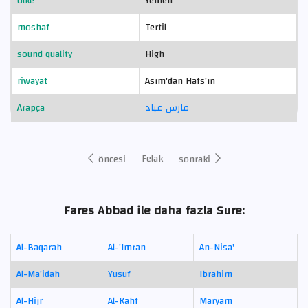
Ülke
Yemen
moshaf
Tertil
sound quality
High
riwayat
Asım'dan Hafs'ın
Arapça
فارس عباد
Felak
öncesi
sonraki
Fares Abbad ile daha fazla Sure:
Al-Baqarah
Al-'Imran
An-Nisa'
Al-Ma'idah
Yusuf
Ibrahim
Al-Hijr
Al-Kahf
Maryam