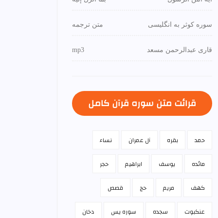
سوره کوثر به انگلیسی
متن ترجمه
قاری عبدالرحمن مسعد
mp3
قرائت متن سوره قرآن كامل
حمد
بقره
آل عمران
نساء
مائده
يوسف
ابراهيم
حجر
كهف
مريم
حج
قصص
عنكبوت
سجده
سوره يس
دخان