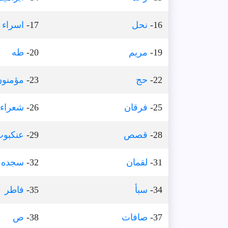
16-
نحل
17-
اسراء
19-
مريم
20-
طه
22-
حج
23-
مؤمنون
25-
فرقان
26-
شعراء
28-
قصص
29-
عنكبو
31-
لقمان
32-
سجده
34-
سبأ
35-
فاطر
37-
صافات
38-
ص