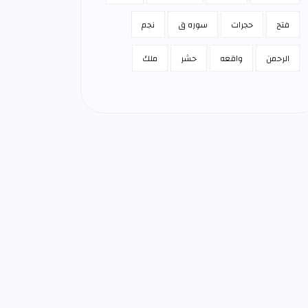
فتح
حجرات
سوره ق
نجم
الرحمن
واقعه
حشر
ملك