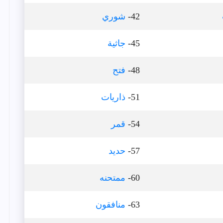
42-
شوري
45-
جاثية
48-
فتح
51-
ذاريات
54-
قمر
57-
حديد
60-
ممتحنه
63-
منافقون