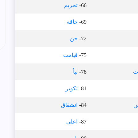
66-
تحريم
69-
حاقة
72-
جن
75-
قيامت
ت
78-
نبأ
81-
تكوير
ن
84-
انشقاق
87-
اعلى