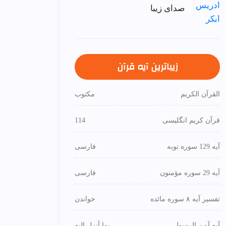
صدای زیبا
زیباترین آیه قرآن
القرآن الكريم
مكتوب
قرآن کریم انگلیسی
114
آیه 129 سوره توبه
فارسی
آیه 29 سوره مؤمنون
فارسی
تفسیر آیه ۸ سوره مائده
خواندن
آیه آمن الرسول
بما أنزل إليه