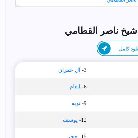
شیخ ناصر القطامي
نلود كامل
3-
آل عمران
6-
انعام
9-
توبه
12-
يوسف
15-
حجر