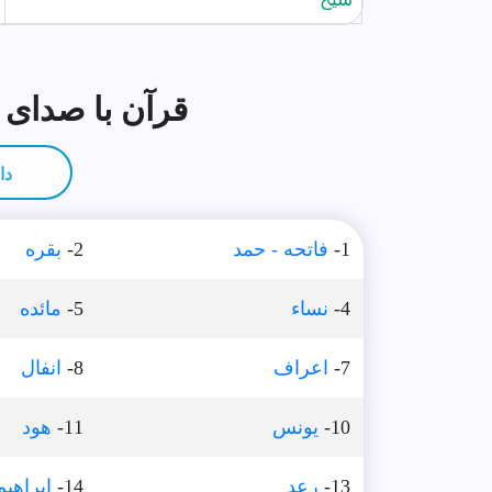
قرآن با صدای 
دا
1-
فاتحه - حمد
2-
بقره
4-
نساء
5-
مائده
7-
اعراف
8-
انفال
10-
يونس
11-
هود
13-
رعد
14-
ابراهيم