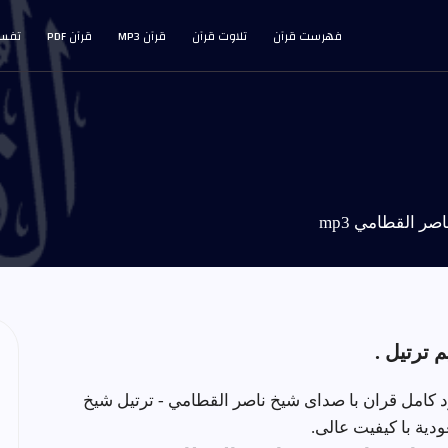
فهرست قرآن
تلاوت قرآن
قرآن MP3
قرآن PDF
تفسی
صر القطامي mp3
ود کامل قران با صدای شیخ ناصر القطامي - ترتيل شيخ
دية با کیفیت عالی.