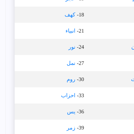
18-
كهف
21-
انبياء
24-
نور
27-
نمل
ت
30-
روم
33-
احزاب
36-
يس
39-
زمر