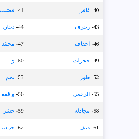
40-
غافر
41-
فصّلت
43-
زخرف
44-
دخان
46-
احقاف
47-
محمّد
49-
حجرات
50-
ق
52-
طور
53-
نجم
55-
الرحمن
56-
واقعه
58-
مجادله
59-
حشر
61-
صف
62-
جمعه