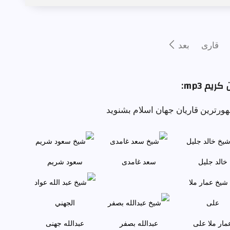
قارى
بعد
کریم mp3:
هورترین قاریان جهان اسلام بشنوید
خالد جليل
سعد غامدی
سعود شريم
مار ملا علی
عبدالله بصفر
عبدالله جهنی