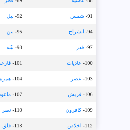
88-
غاشيه
89-
فجر
91-
شمس
92-
ليل
94-
انشراح
95-
تين
97-
قدر
98-
بيّنه
100-
عاديات
101-
قارعه
103-
عصر
104-
همزه
106-
قريش
107-
ماعو
109-
كافرون
110-
نصر
112-
اخلاص
113-
فلق