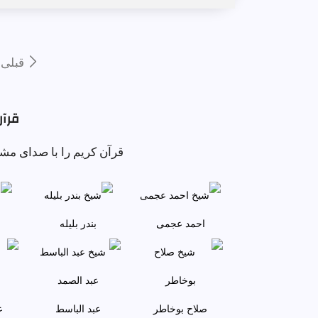
قبلى
قرآن 
قرآن کریم را با صدای مش
احمد عجمى
بندر بليله
صلاح بوخاطر
عبد الباسط
ع