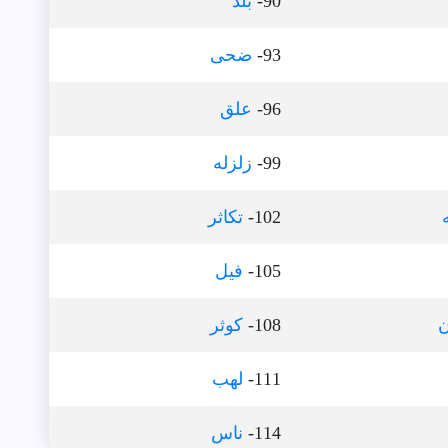
90-
بلد
93-
ضحى
96-
علق
99-
زلزله
102-
تكاثر
105-
فيل
ن
108-
كوثر
111-
لهب
114-
ناس