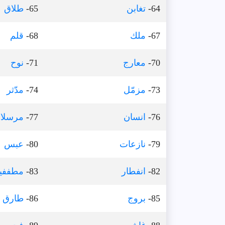
64-
تغابن
65-
طلاق
67-
ملك
68-
قلم
70-
معارج
71-
نوح
73-
مزمّل
74-
مدّثر
76-
انسان
77-
مرسلا
79-
نازعات
80-
عبس
82-
انفطار
83-
مطففي
85-
بروج
86-
طارق