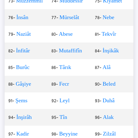
73-
Müzzemmil
74-
Müddessir
75-
Kıyâmet
76-
İnsân
77-
Mürselât
78-
Nebe
79-
Naziât
80-
Abese
81-
Tekvîr
82-
İnfitâr
83-
Mutaffifîn
84-
İnşikâk
85-
Burûc
86-
Târık
87-
Alâ
88-
Gâşiye
89-
Fecr
90-
Beled
91-
Şems
92-
Leyl
93-
Duhâ
94-
İnşirâh
95-
Tîn
96-
Alak
97-
Kadir
98-
Beyyine
99-
Zilzâl