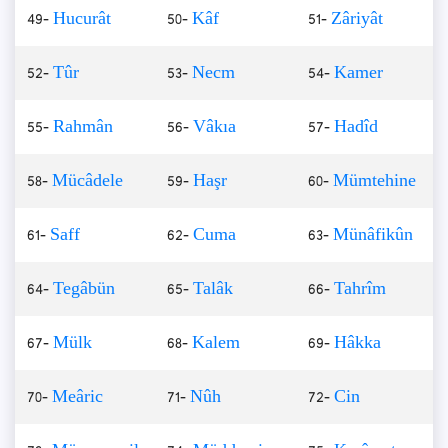
49-
Hucurât
50-
Kâf
51-
Zâriyât
52-
Tûr
53-
Necm
54-
Kamer
55-
Rahmân
56-
Vâkıa
57-
Hadîd
58-
Mücâdele
59-
Haşr
60-
Mümtehine
61-
Saff
62-
Cuma
63-
Münâfikûn
64-
Tegâbün
65-
Talâk
66-
Tahrîm
67-
Mülk
68-
Kalem
69-
Hâkka
70-
Meâric
71-
Nûh
72-
Cin