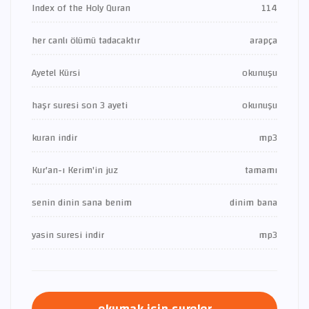
Index of the Holy Quran
114
her canlı ölümü tadacaktır
arapça
Ayetel Kürsi
okunuşu
haşr suresi son 3 ayeti
okunuşu
kuran indir
mp3
Kur'an-ı Kerim'in juz
tamamı
senin dinin sana benim
dinim bana
yasin suresi indir
mp3