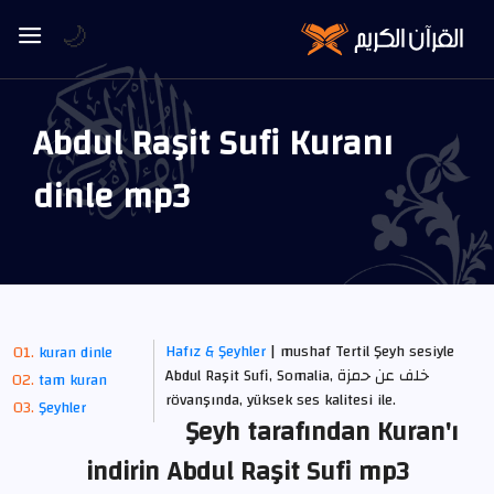
🌙
Abdul Raşit Sufi Kuranı
dinle mp3
Hafız & Şeyhler
| mushaf Tertil Şeyh sesiyle
kuran dinle
Abdul Raşit Sufi, Somalia, خلف عن حمزة
tam kuran
rövanşında, yüksek ses kalitesi ile.
Şeyhler
Şeyh tarafından Kuran'ı
indirin Abdul Raşit Sufi mp3