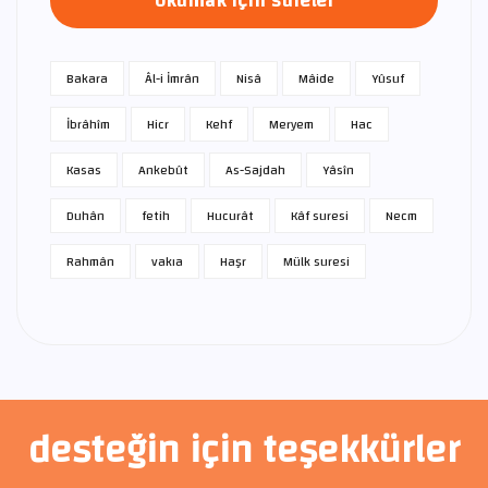
okumak için sureler
Bakara
Âl-i İmrân
Nisâ
Mâide
Yûsuf
İbrâhîm
Hicr
Kehf
Meryem
Hac
Kasas
Ankebût
As-Sajdah
Yâsîn
Duhân
fetih
Hucurât
Kâf suresi
Necm
Rahmân
vakıa
Haşr
Mülk suresi
desteğin için teşekkürler