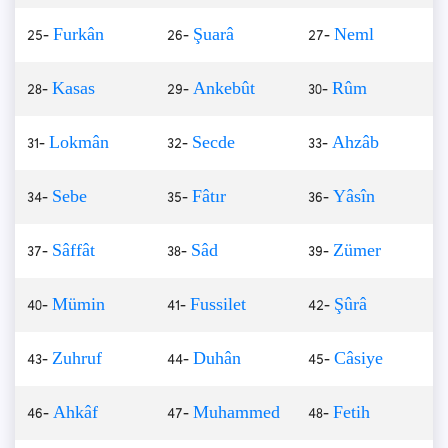
25-
Furkân
26-
Şuarâ
27-
Neml
28-
Kasas
29-
Ankebût
30-
Rûm
31-
Lokmân
32-
Secde
33-
Ahzâb
34-
Sebe
35-
Fâtır
36-
Yâsîn
37-
Sâffât
38-
Sâd
39-
Zümer
40-
Mümin
41-
Fussilet
42-
Şûrâ
43-
Zuhruf
44-
Duhân
45-
Câsiye
46-
Ahkâf
47-
Muhammed
48-
Fetih