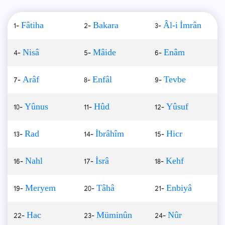
1-
Fâtiha
2-
Bakara
3-
Âl-i İmrân
4-
Nisâ
5-
Mâide
6-
Enâm
7-
Arâf
8-
Enfâl
9-
Tevbe
10-
Yûnus
11-
Hûd
12-
Yûsuf
13-
Rad
14-
İbrâhîm
15-
Hicr
16-
Nahl
17-
İsrâ
18-
Kehf
19-
Meryem
20-
Tâhâ
21-
Enbiyâ
22-
Hac
23-
Müminûn
24-
Nûr