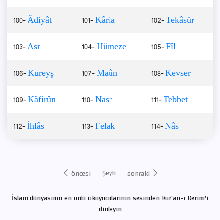
100-
Âdiyât
101-
Kâria
102-
Tekâsür
103-
Asr
104-
Hümeze
105-
Fîl
106-
Kureyş
107-
Maûn
108-
Kevser
109-
Kâfirûn
110-
Nasr
111-
Tebbet
112-
İhlâs
113-
Felak
114-
Nâs
Şeyh
öncesi
sonraki
İslam dünyasının en ünlü okuyucularının sesinden Kur'an-ı Kerim'i
dinleyin