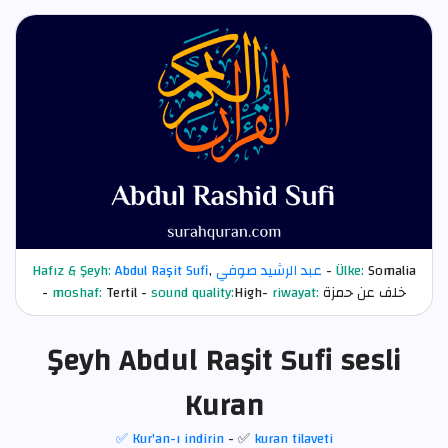
Hafız & Şeyh:
Abdul Raşit Sufi
,
عبد الرشيد صوفي
-
Ülke:
Somalia
-
moshaf:
Tertil -
sound quality:
High-
riwayat:
خلف عن حمزة
Şeyh Abdul Raşit Sufi sesli
Kuran
✅ Kur'an-ı indirin
- ✅
kuran tilaveti