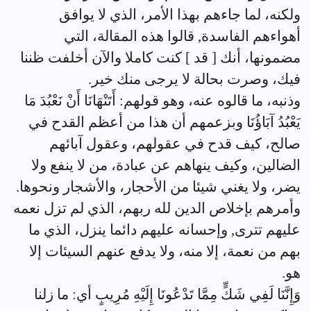
ولكنه، لما جاءهم بهذا الأمر، الذي لا يوافق
أهواءهم الفاسدة, قالوا هذه المقالة، التي
مضمونها، أنك [ قد ] كنت كاملا والآن أخلفت ظننا
فيك، وصرت بحالة لا يرجى منك خير.
وذنبه، ما قالوه عنه، وهو قولهم: أَتَنْهَانَا أَنْ نَعْبُدَ مَا
يَعْبُدُ آبَاؤُنَا وبزعمهم أن هذا من أعظم القدح في
صالح، كيف قدح في عقولهم، وعقول آبائهم
الضالين، وكيف ينهاهم عن عبادة، من لا ينفع ولا
يضر، ولا يغني شيئا من الأحجار، والأشجار ونحوها.
وأمرهم بإخلاص الدين لله ربهم، الذي لم تزل نعمه
عليهم تترى, وإحسانه عليهم دائما ينزل، الذي ما
بهم من نعمة، إلا منه، ولا يدفع عنهم السيئات إلا
هو.
وَإِنَّنَا لَفِي شَكٍّ مِمَّا تَدْعُونَا إِلَيْهِ مُرِيبٍ أي: ما زلنا