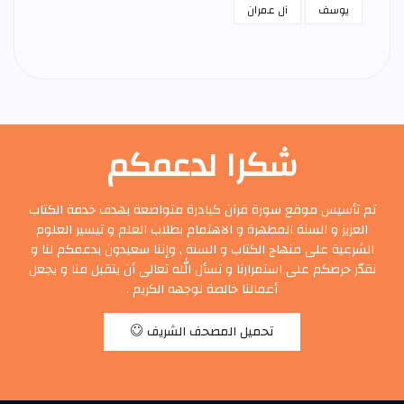
يوسف
آل عمران
شكرا لدعمكم
تم تأسيس موقع سورة قرآن كبادرة متواضعة بهدف خدمة الكتاب
العزيز و السنة المطهرة و الاهتمام بطلاب العلم و تيسير العلوم
الشرعية على منهاج الكتاب و السنة , وإننا سعيدون بدعمكم لنا و
نقدّر حرصكم على استمرارنا و نسأل الله تعالى أن يتقبل منا و يجعل
أعمالنا خالصة لوجهه الكريم .
تحميل المصحف الشريف