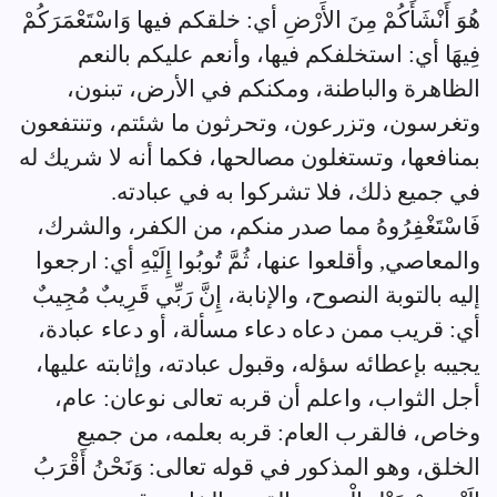
هُوَ أَنْشَأَكُمْ مِنَ الأَرْضِ أي: خلقكم فيها وَاسْتَعْمَرَكُمْ
فِيهَا أي: استخلفكم فيها، وأنعم عليكم بالنعم
الظاهرة والباطنة، ومكنكم في الأرض، تبنون،
وتغرسون، وتزرعون، وتحرثون ما شئتم، وتنتفعون
بمنافعها، وتستغلون مصالحها، فكما أنه لا شريك له
في جميع ذلك، فلا تشركوا به في عبادته.
فَاسْتَغْفِرُوهُ مما صدر منكم، من الكفر، والشرك،
والمعاصي, وأقلعوا عنها، ثُمَّ تُوبُوا إِلَيْهِ أي: ارجعوا
إليه بالتوبة النصوح، والإنابة، إِنَّ رَبِّي قَرِيبٌ مُجِيبٌ
أي: قريب ممن دعاه دعاء مسألة، أو دعاء عبادة،
يجيبه بإعطائه سؤله، وقبول عبادته، وإثابته عليها،
أجل الثواب، واعلم أن قربه تعالى نوعان: عام،
وخاص، فالقرب العام: قربه بعلمه، من جميع
الخلق، وهو المذكور في قوله تعالى: وَنَحْنُ أَقْرَبُ