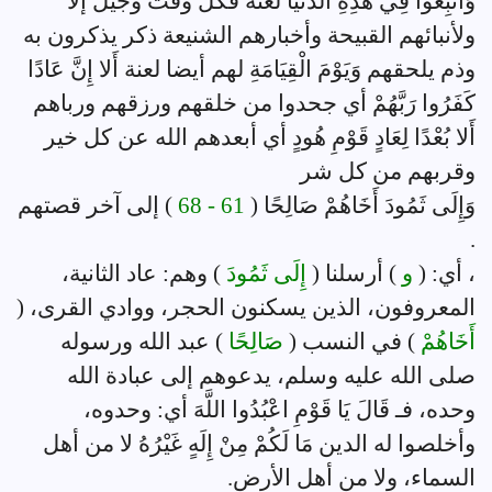
وَأُتْبِعُوا فِي هَذِهِ الدُّنْيَا لَعْنَةً فكل وقت وجيل إلا
ولأنبائهم القبيحة وأخبارهم الشنيعة ذكر يذكرون به
وذم يلحقهم وَيَوْمَ الْقِيَامَةِ لهم أيضا لعنة أَلا إِنَّ عَادًا
كَفَرُوا رَبَّهُمْ أي جحدوا من خلقهم ورزقهم ورباهم
أَلا بُعْدًا لِعَادٍ قَوْمِ هُودٍ أي أبعدهم الله عن كل خير
وقربهم من كل شر
وَإِلَى ثَمُودَ أَخَاهُمْ صَالِحًا (
61 - 68
) إلى آخر قصتهم
.
، أي: (
و
) أرسلنا (
إِلَى ثَمُودَ
) وهم: عاد الثانية،
المعروفون، الذين يسكنون الحجر، ووادي القرى، (
أَخَاهُمْ
) في النسب (
صَالِحًا
) عبد الله ورسوله
صلى الله عليه وسلم، يدعوهم إلى عبادة الله
وحده، فـ قَالَ يَا قَوْمِ اعْبُدُوا اللَّهَ أي: وحدوه،
وأخلصوا له الدين مَا لَكُمْ مِنْ إِلَهٍ غَيْرُهُ لا من أهل
السماء، ولا من أهل الأرض.