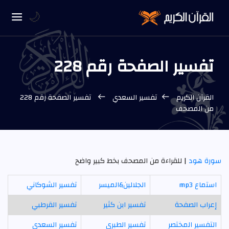
🌙
تفسير الصفحة رقم 228
القرآن الكريم
تفسير السعدي
تفسير الصفحة رقم 228
من المصحف
سورة هود
| للقراءة من المصحف بخط كبير واضح
استماع mp3
الجلالين&الميسر
تفسير الشوكاني
إعراب الصفحة
تفسير ابن كثير
تفسير القرطبي
التفسير المختصر
تفسير الطبري
تفسير السعدي