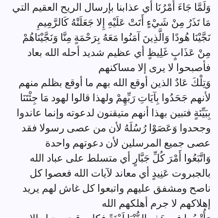
وَلَمَّا جَاءَ أَمْرُنَا أي عذابنا بإرسال الريح العقيم التي
مَا تَذَرُ مِنْ شَيْءٍ أَتَتْ عَلَيْهِ إِلا جَعَلَتْهُ كَالرَّمِيمِ
نَجَّيْنَا هُودًا وَالَّذِينَ آمَنُوا مَعَهُ بِرَحْمَةٍ مِنَّا وَنَجَّيْنَاهُمْ
مِنْ عَذَابٍ غَلِيظٍ أي عظيم شديد أحله الله بعاد
فأصبحوا لا يرى إلا مساكنهم
وَتِلْكَ عَادٌ الذين أوقع الله بهم ما أوقع بظلم منهم
لأنهم جَحَدُوا بِآيَاتِ رَبِّهِمْ ولهذا قالوا لهود مَا جِئْتَنَا
بِبَيِّنَةٍ فتبين بهذا أنهم متيقنون لدعوته وإنما عاندوا
وجحدوا وَعَصَوْا رُسُلَهُ لأن من عصى رسولا فقد
عصى جميع المرسلين لأن دعوتهم واحدة
وَاتَّبَعُوا أَمْرَ كُلِّ جَبَّارٍ أي متسلط على عباد الله
بالجبروت عَنِيدٍ أي معاند لآيات الله فعصوا كل
ناصح ومشفق عليهم واتبعوا كل غاش لهم يريد
إهلاكهم لا جرم أهلكهم الله