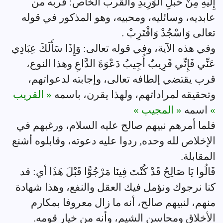
إِلَيْهِ مِنْ حَبْلِ الْوَرِيدِ والقرب الخاص: قربه من
عابديه، وسائليه، ومحبيه، وهو المذكور في قوله
تعالى وَاسْجُدْ وَاقْتَرِبْ .
وفي هذه الآية، وفي قوله تعالى: وَإِذَا سَأَلَكَ عِبَادِي
عَنِّي فَإِنِّي قَرِيبٌ أُجِيبُ دَعْوَةَ الدَّاعِ وهذا النوع،
قرب يقتضي إلطافه تعالى، وإجابته لدعواتهم،
وتحقيقه لمراداتهم، ولهذا يقرن، باسمه
« القريب
»
اسمه
« المجيب »
فلما أمرهم نبيهم صالح عليه السلام، ورغبهم في
الإخلاص لله وحده, ردوا عليه دعوته، وقابلوه أشنع
المقابلة.
قَالُوا يَا صَالِحُ قَدْ كُنْتَ فِينَا مَرْجُوًّا قَبْلَ هَذَا أي: قد
كنا نرجوك ونؤمل فيك العقل والنفع، وهذا شهادة
منهم، لنبيهم صالح، أنه ما زال معروفا بمكارم
الأخلاق ومحاسن الشيم، وأنه من خيار قومه.