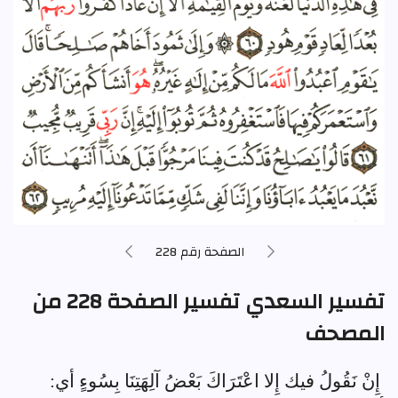
الصفحة رقم 228
تفسير السعدي تفسير الصفحة 228 من
المصحف
إِنْ نَقُولُ فيك إِلا اعْتَرَاكَ بَعْضُ آلِهَتِنَا بِسُوءٍ أي: