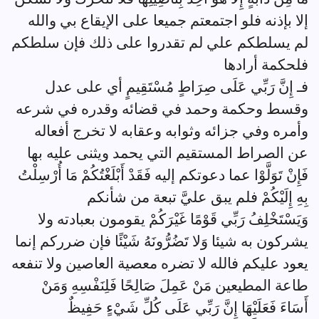
إلا بإذنه فلو اجتمعتم جميعا على الإيقاع بي والله
لم يسلطكم علي لم تقدروا على ذلك فإن سلطكم
فلحكمة أرادها
فـ إِنَّ رَبِّي عَلَى صِرَاطٍ مُسْتَقِيمٍ أي على عدل
وقسط وحكمة وحمد في قضائه وقدره في شرعه
وأمره وفي جزائه وثوابه وعقابه لا تخرج أفعاله
عن الصراط المستقيم التي يحمد ويثنى عليه بها
فَإِنْ تَوَلَّوْا عما دعوتكم إليه فَقَدْ أَبْلَغْتُكُمْ مَا أُرْسِلْتُ
بِهِ إِلَيْكُمْ فلم يبق عليَّ تبعة من شأنكم
وَيَسْتَخْلِفُ رَبِّي قَوْمًا غَيْرَكُمْ يقومون بعبادته ولا
يشركون به شيئا وَلا تَضُرُّونَهُ شَيْئًا فإن ضرركم إنما
يعود عليكم فالله لا تضره معصية العاصين ولا تنفعه
طاعة المطيعين مَنْ عَمِلَ صَالِحًا فَلِنَفْسِهِ وَمَنْ
أَسَاءَ فَعَلَيْهَا إِنَّ رَبِّي عَلَى كُلِّ شَيْءٍ حَفِيظٌ