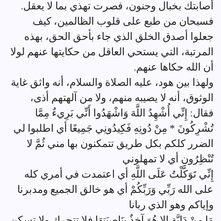
أصابتك بخبال وجنون، فصرت تهذي بما لا يعقل.
فسبحان من طبع على قلوب الظالمين، كيف
جعلوا أصدق الخلق الذي جاء بأحق الحق، بهذه
المرتبة، التي يستحي العاقل من حكايتها عنهم لولا
أن الله حكاها عنهم.
ولهذا بين هود، عليه الصلاة والسلام، أنه واثق غاية
الوثوق، أنه لا يصيبه منهم، ولا من آلهتهم أذى،
فقال: إِنِّي أُشْهِدُ اللَّهَ وَاشْهَدُوا أَنِّي بَرِيءٌ مِمَّا
تُشْرِكُونَ * مِنْ دُونِهِ فَكِيدُونِي جَمِيعًا أي اطلبوا لي
الضرر كلكم بكل طريق تتمكنون بها مني ثُمَّ لا
تُنْظِرُونِ أي لا تمهلوني
إِنِّي تَوَكَّلْتُ عَلَى اللَّهِ أي اعتمدت في أمري كله
على الله رَبِّي وَرَبِّكُمْ أي هو خالق الجميع ومدبرنا
وإياكم وهو الذي ربانا
مَا مِنْ دَابَّةٍ إِلا هُوَ آخِذٌ بِنَاصِيَتِهَا فلا تتحرك ولا تسكن