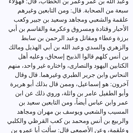
وعبد الله بن عمر وعمر بن الخطاب، قال: فهؤلاء
سبعة من الصحابة. قال: ومن التابعين وغيرهم
علقمة والشعبي ومجاهد وسعيد بن جبير وكعب
الأحبار وقتادة ومسروق وعكرمة والقاسم بن أبي
برزة وعطاء ومقاتل وعبد الرحمن بن سابط
والزهري والسدي وعبد الله بن أبي الهذيل ومالك
بن أنس كلهم قالوا الذبيح إسحاق، وعليه أهل
الكتابين اليهود والنصارى، واختاره غير واحد، منهم
النحاس وابن جرير الطبري وغيرهما. قال وقال
آخرون: هو إسماعيل، وممن قال بذلك أبو هريرة
وأبو الطفيل عامر بن واثلة، وروي ذلك عن ابن
عمر وابن عباس أيضاً، ومن التابعين سعيد بن
المسيب والشعبي ويوسف بن مهران ومجاهد
والربيع بن أنس ومحمد بن كعب القرظي والكلبي
وعلقمة، وعن الأصمعي قال: سألت أبا عمرو بن