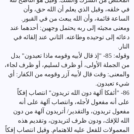
المخلص من الشرك والشك. وقيل هو الناصح لله
في خلقه، وقيل الذي يعلم أن الله حق، وأن
الساعة قائمة، وأن الله يبعث من في القبور.
ومعنى مجيئه إلى ربه يحتمل وجهين: أحدهما عند
دعائه إلى توحيده وطاعته. الثاني عند إلقائه في
النار.
وقوله: 85- "إذ قال لأبيه وقومه ماذا تعبدون" بدل
من الجملة الأولى، أو ظرف لسليم، أو ظرف لجاء،
والمعنى: وقت قال لأبيه آزر وقومه من الكفار: أي
شيء تعبدون.
86- "أئفكا آلهة دون الله تريدون" انتصاب إفكاً
على أنه مفعول لأجله، وانتصاب آلهة على أنه
مفعول تريدون، والتقدير/ أتريدون آلهة من دون
الله للإفك، ودون ظرف لتريدون، وتقديم هذه
المعمولات للفعل عليه للاهتمام. وقيل انتصاب إفكاً