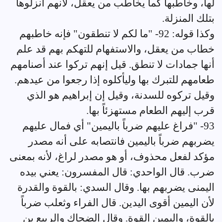
لها، وخاطبها كما يخاطب من يعقل، لأنهم أنزلوها
بتلك المنزلة.
وكذا قوله: 92- "ما لكم لا تنطقون" فإنه خاطبهم
خطاب من يعقل، والاستفهام للتهكم بهم قد علم
أنها جمادات لا تنطق. قيل إنهم تركوا عند أصنامهم
طعامهم للتبرك بها وليأكلوه إذا رجعوا من عيدهم.
وقيل تركوه للسدنة، وقيل إن إبراهيم هو الذي
قرب إليهم الطعام مستهزئاً بها.
93- "فراغ عليهم ضرباً باليمين" أي فمال عليهم
يضربهم ضرباً باليمين فانتصابه على أنه مصدر
مؤكد لفعل محذوف، أو هو مصدر لراغ، لأنه بمعنى
ضرب. قال الواحدي: قال المفسرون: يعني بيده
اليمنى يضربهم بها. وقال السدي: بالقوة والقدرة
لأن اليمين أقوى اليدين. قال الفراء وثعلب ضرباً
بالقوة، واليمين القوة. وقال الضحاك والربيع بن