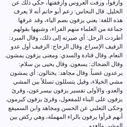
وأزفوا، وزفت العروس وأزففتها، حكي ذلك عن
الخليل. قال النحاس: زعم أبو حاتم أنه لا يعرف
هذه اللغة: يعني يزفون بضم الياء، وقد عرفها
جماعة من العلماء منهم الفراء، وشبهها بقولهم
أطردت الرحل: أي صيرته إلى ذلك، وقال المبرد:
الزفيف الإسراع. وقال الزجاج: الزفيف أول عدو
النعام. وقال قتادة والسدي: ومعنى يزفون يمشون.
وقال الضحاك: يسعون. وقال يحيى بن سلام:
يرعدون غضباً. وقال مجاهد: يختالون: أي يمشون
مشي الخيلاء، وقيل يتسللون تسللاً بين المشي
والعدو، والأولى تفسير يزفون بيسرعون، وقرئ
يزفون على البناء للمفعول، وقرئ يزفون كيرمون.
وحكى الثعلبي عن الحسن ومجاهد وابن السميفع
أنهم قرأوا يرفون بالراء المهملة، وهي ركض بين
المشي والعدو.