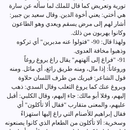
تورية وتعريض كما قال للملك لما سأله عن سارة
هي أختي: يعني أخوة الدين. وقال سعيد بن جبير:
أشار لهم إلى مرض يسقم ويعدي وهو الطاعون
وكانوا يهربون من ذلك.
ولهذا قال: 90- "فتولوا عنه مدبرين" أي تركوه
وذهبوا مخافة العدوى.
91- "فراغ إلى آلهتهم" يقال راغ يروغ روغاً
وروغاناً: إذا مال، ومنه طريق رائغ، أي مائل. ومنه
قول الشاعر: فيريك من طرف اللسان حلاوة
ويروغ عنك كما يروغ الثعلب وقال السدي: ذهب
إليهم، وقلا أبو مالك: جاء إليهم، وقال الكلبي: أقبل
عليهم، والمعنى متقارب "فقال ألا تأكلون" أي
فقال إبراهيم للأصنام التي راغ إليها استهزاءً
وسخرية: ألا تأكلون من الطعام الذي كانوا يصنعونه