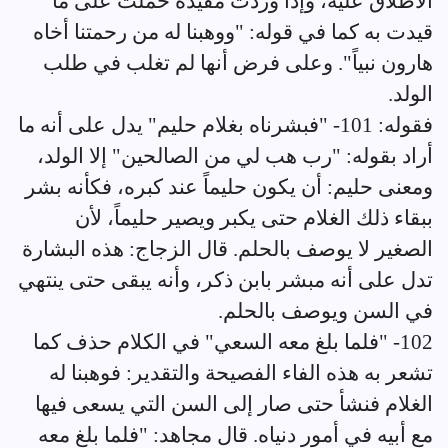
الاطلاق عليه، وإذا وردت مقيدة حملت على ما
قيدت به كما في قوله: "ووهبنا له من رحمتنا أخاه
هارون نبياً". وعلى فرض أنها لم تغلب في طلب
الولد.
فقوله: 101- "فبشرناه بغلام حليم" يدل على أنه ما
أراد بقوله: "رب هب لي من الصالحين" إلا الولد،
ومعنى حليم: أن يكون حليماً عند كبره، فكأنه بشر
ببقاء ذلك الغلام حتى يكبر ويصير حليماً، لأن
الصغير لا يوصف بالحلم. قال الزجاج: هذه البشارة
تدل على أنه مبشر بابن ذكر، وأنه يبقى حتى ينتهي
في السن ويوصف بالحلم.
102- "فلما بلغ معه السعي" في الكلام حذف كما
تشعر به هذه الفاء الفصيحة والتقدير: فوهبنا له
الغلام فنشأ حتى صار إلى السن التي يسعى فيها
مع أبيه في أمور دنياه. قال مجاهد: "فلما بلغ معه