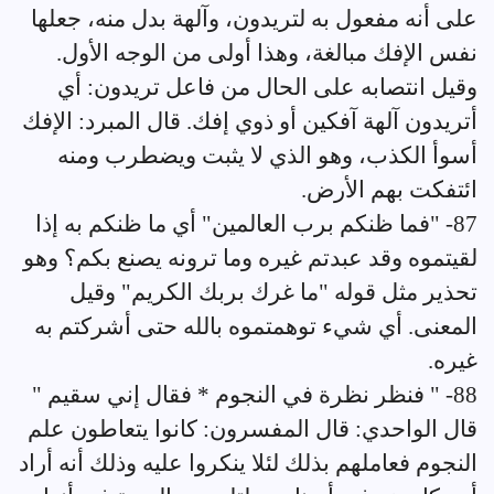
على أنه مفعول به لتريدون، وآلهة بدل منه، جعلها
نفس الإفك مبالغة، وهذا أولى من الوجه الأول.
وقيل انتصابه على الحال من فاعل تريدون: أي
أتريدون آلهة آفكين أو ذوي إفك. قال المبرد: الإفك
أسوأ الكذب، وهو الذي لا يثبت ويضطرب ومنه
ائتفكت بهم الأرض.
87- "فما ظنكم برب العالمين" أي ما ظنكم به إذا
لقيتموه وقد عبدتم غيره وما ترونه يصنع بكم؟ وهو
تحذير مثل قوله "ما غرك بربك الكريم" وقيل
المعنى. أي شيء توهمتموه بالله حتى أشركتم به
غيره.
88- " فنظر نظرة في النجوم * فقال إني سقيم "
قال الواحدي: قال المفسرون: كانوا يتعاطون علم
النجوم فعاملهم بذلك لئلا ينكروا عليه وذلك أنه أراد