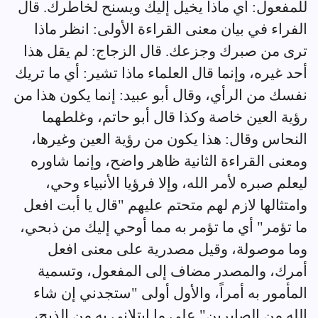
للمفعول: أي ماذا يخيل إليك ويسنح لخاطرك. قال
الفراء في بيان معنى القراءة الأولى: انظر ماذا
ترى من صبرك وجزعك. قال الزجاج: لم يقل هذا
أحد غيره، وإنما قال العلماء ماذا تشير: أي ما تريك
نفسك من الرأي، وقال أبو عبيد: إنما يكون هذا من
رؤية العين خاصة وكذا قال أبو حاتم، وغلطهما
النحاس وقال: هذا يكون من رؤية العين وغيرها،
ومعنى القراءة الثانية ظاهر واضح، وإنما شاوره
ليعلم صبره لأمر الله، وإلا فرؤيا الأنبياء وحي،
وامتثالها لازم لهم متحتم عليهم "قال يا أبت افعل
ما تؤمر" أي ما تؤمر به مما أوحي إليك من ذبحي،
وما موصولة، وقيل مصدرية على معنى افعل
أمرك، والمصدر مضاف إلى المفعول، وتسمية
المأمور به أمراً، والأول أولى "ستجدني إن شاء
الله من الصابرين" على ما ابتلاني به من الذبح،