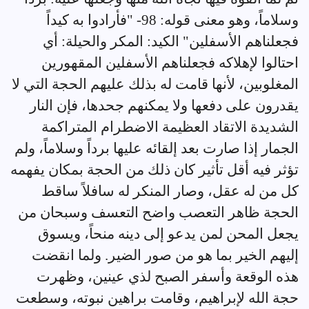
وسلاماً، وهو معنى قوله: 98- "فأرادوا به كيداً
فجعلناهم الأسفلين" الكيد: المكر والحيلة: أي
احتالوا لإهلاكه فجعلناهم الأسفلين المقهورين
المغلوبين، لأنها قامت له بذلك عليهم الحجة التي لا
يقدرون على دفعها ولا يمكنهم جحدها، فإن النار
الشديدة الاتقاد العظيمة الاضطرام المتراكمة
الجمار إذا صارت بعد إلقائه عليها برداً وسلاماً، ولم
تؤثر فيه أقل تأثير كان ذلك من الحجة بمكان يفهمه
كل من له عقل، وصار المنكر له سافلاً ساقط
الحجة ظاهر التعصب واضح التعسف وسبحان من
يجعل المحن لمن يدعو إلى دينه منحاً، ويسوق
إليهم الخير بما هو من صور الضير. ولما انقضت
هذه الوقعة وأسفر الصبح لذي عينين، وظهرت
حجة الله لإبراهيم، وقامت براهين نبوته، وسطعت