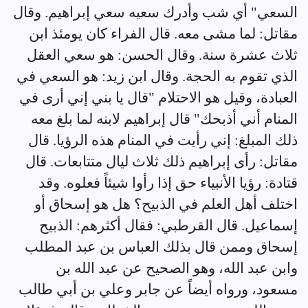
السعي" أي شب وأدرك سعيه سعي إبراهيم. وقال
مقاتل: لما مشى معه. قال الفراء كان يومئذ ابن
ثلاث عشرة سنة. وقال الحسن: هو سعي العقل
الذي تقوم به الحجة. وقال ابن زيد: هو السعي في
العبادة، وقيل هو الاحتلام "قال يا بني إني أرى في
المنام أني أذبحك" قال إبراهيم لابنه لما بلغ معه
ذلك المبلغ: إني رأيت في المنام هذه الرؤيا. قال
مقاتل: رأى إبراهيم ذلك ثلاث ليال متتابعات. قال
قتادة: رؤيا الأنبياء حق إذا رأوا شيئاً فعلوه. وقد
اختلف أهل العلم في الذبيح؟ هل هو إسحاق أو
إسماعيل. قال القرطبي: فقال أكثرهم: الذبيح
إسحاق وممن قال بذلك العباس بن عبد المطلب
وابن عبد الله، وهو الصحيح عن عبد الله بن
مسعود، ورواه أيضاً عن جابر وعلي بن أبي طالب