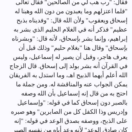
فقال: "رب هب لي من الصالحين" فقال تعالى
"فلما اعتزلهم وما يعبدون من دون الله وهبنا له
إسحاق ويعقوب" ولأن الله قال: "وفديناه بذبح
عظيم" فذكر أنه في الغلام الحليم الذي بشر به
إبراهيم، وإنما بشر بإسحاق، لأنه قال: "وبشرناه
بإسحاق" وقال هنا "بغلام حليم" وذلك قبل أن
يعرف هاجر، وقبل أن يصير له إسماعيل، وليس
في القرآن أنه بشر بولد إلى إسحاق. قال الزجاج
الله أعلم أيهما الذبيح اهـ، وما استدل به الفريقان
يمكن الجواب عنه والمناقشة له. ومن جملة ما
احتج به من قال إنه إسماعيل بأن الله وصفه
بالصبر دون إسحاق كما في قوله: "وإسماعيل
وإدريس وذا الكفل كل من الصابرين" وهو صبره
على الذبح، ووصفه بصدق الوعد في قوله: "إنه
كان صادق الوعد" لأنه وعد أباه من نفسه الصبر