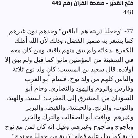
فتح القدير - صفحة القرآن رقم 449
448
77- "وجعلنا ذريته هم الباقين" وحدهم دون غيرهم
كما يشعر به ضمير الفصل، وذلك لأن الله أهلك
الكفرة بدعائه ولم يبق منهم باقية، ومن كان معه
في السفينة من المؤمنين ماتوا كما قيل ولم يبق إلا
أولاده. قال سعيد بن المسيب: كان ولد نوح ثلاثة
والناس كلهم من ولد نوح، فسام أبو العرب
وفارس والروم واليهود والنصارى. وحام أبو
السودان من المشرق إلى المغرب: السند، والهند،
والنوب، والزنج، والحبشة، والقبط، والبربر
وغيرهم. ويافث أبو الصقالب والترك والخرز
ويأجوج ومأجوج وغيرهم. وقيل إنه كان لمن مع نوح
ذرية كما يدل عليه قوله "ذرية من حملنا مع نوح"