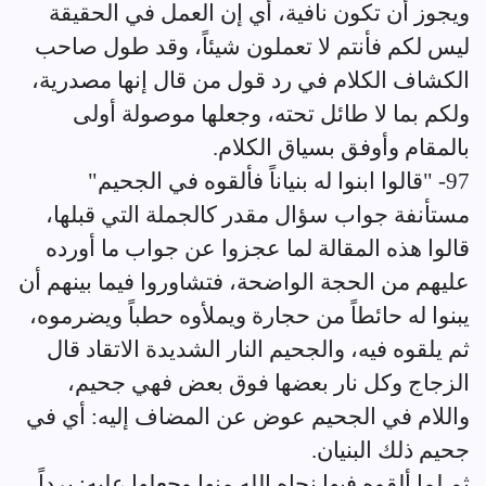
ويجوز أن تكون نافية، أي إن العمل في الحقيقة
ليس لكم فأنتم لا تعملون شيئاً، وقد طول صاحب
الكشاف الكلام في رد قول من قال إنها مصدرية،
ولكم بما لا طائل تحته، وجعلها موصولة أولى
بالمقام وأوفق بسياق الكلام.
97- "قالوا ابنوا له بنياناً فألقوه في الجحيم"
مستأنفة جواب سؤال مقدر كالجملة التي قبلها،
قالوا هذه المقالة لما عجزوا عن جواب ما أورده
عليهم من الحجة الواضحة، فتشاوروا فيما بينهم أن
يبنوا له حائطاً من حجارة ويملأوه حطباً ويضرموه،
ثم يلقوه فيه، والجحيم النار الشديدة الاتقاد قال
الزجاج وكل نار بعضها فوق بعض فهي جحيم،
واللام في الجحيم عوض عن المضاف إليه: أي في
جحيم ذلك البنيان.
ثم لما ألقوه فيها نجاه الله منها وجعلها عليه: برداً