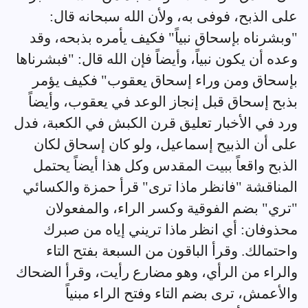
على الذبح، فوفى به، ولأن الله سبحانه قال:
"وبشرناه بإسحاق نبياً" فكيف يأمره بذبحه، وقد
وعده أن يكون نبياً، وأيضاً فإن الله قال: "فبشرناها
بإسحاق ومن وراء إسحاق يعقوب" فكيف يؤمر
بذبح إسحاق قبل إنجاز الوعد في يعقوب، وأيضاً
ورد في الأخبار تعليق قرن الكبش في الكعبة، فدل
على أن الذبيح إسماعيل، ولو كان إسحاق لكان
الذبح واقعاً ببيت المقدس وكل هذا أيضاً يحتمل
المناقشة "فانظر ماذا ترى" قرأ حمزة والكسائي
"تري" بضم الفوقية وكسر الراء، والمفعولان
محذوفان: أي انظر ماذا تريني إياه من صبرك
واحتمالك. وقرأ الباقون من السبعة بفتح التاء
والراء من الرأي، وهو مضارع رأيت، وقرأ الضحاك
والأعمش، ترى بضم التاء وفتح الراء مبنياً