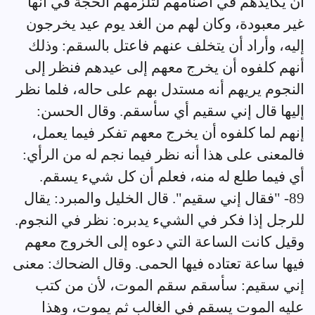
أن يكايدهم في أصنامهم لتلزمهم الحجة في أنها
غير معبودة، وكان لهم من الغد يوم عيد يخرجون
إليه، وأراد أن يتخلف عنهم فاعتل بالسقم: وذلك
أنهم كلفوه أن يخرج معهم إلى عيدهم فنظر إلى
النجوم يريهم أنه مستدل بهم على حاله، فلما نظر
إليها قال إني سقيم أي سأسقم. وقال الحسن:
إنهم لما كلفوه أن يخرج معهم تفكر فيما يعمل،
فالمعنى على هذا أنه نظر فيما نجم له من الرأي:
أي فيما طلع له منه، فعلم أن كل شيء يسقم.
89- "فقال إني سقيم". قال الخليل والمبرد: يقال
للرجل إذا فكر في الشيء يدبره: نظر في النجوم.
وقيل كانت الساعة التي دعوه إلى الخروج معهم
فيها ساعة تعتاده فيها الحمى. وقال الضحاك: معنى
إني سقيم: سأسقم سقم الموت، لأن من كتب
عليه الموت يسقم في الغالب ثم يموت، وهذا