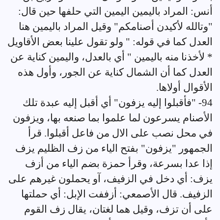
أنس: المراد باليمين اليمين التي حلفها حين قال:
"وتالله لأكيدن أصنامكم" وقيل المراد باليمين هنا
العدل كما في قوله: " ولو تقول علينا بعض الأقاويل
* لأخذنا منه باليمين " أي بالعدل، واليمين كناية عن
العدل كما أن الشمال كناية عن الجور، وأول هذه
الأقوال أولاها.
94- "فأقبلوا إليه يزفون" أي أقبل إليه عبدة تلك
الأصنام يسرعون لما علموا بما صنعه بها، ويزفون
في محل نصب على الال من فاعل أقبلوا. قرأ
الجمهور "يزفون" بفتح الياء من زف الظليم يزف
إذا عدا بسرعة، وقرأ حمزة بضم الياء من أزف
يزف: أي دخل في الزفيف، آو يحملون غيرهم على
الزفيف. قال الأصمعي: أزففت الإبل: أي حملتها
على أن تزف، وقيل هما لغتان، يقال زف القوم