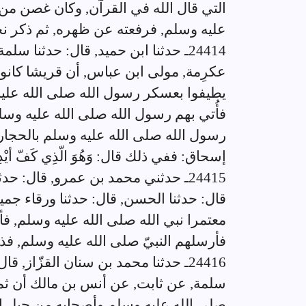
التي قال الله في القرآن, وكان غصن من
عليه وسلم, فرفعته عن ظهره, ثم ذكر نح
24414ـ حدثنا ابن حميد, قال: حدثنا
عكرِمة, مولى ابن عباس, أن قريشا كانوا 
يطيفوا بعسكر رسول الله صلى الله عليه 
فأُتي بهم رسول الله صلى الله عليه وس
رسول الله صلى الله عليه وسلم بالحجارة
إسحاق: ففي ذلك قال: وَهُوَ الّذِي كَفّ أيْدِيَهُمْ 
24415ـ حدثني محمد بن عمرو, قال: ح
قال: حدثنا الحسن, قال: حدثنا ورقاء جمي
معتمرا نبي الله صلى الله عليه وسلم, ف
فأرسلهم النبيّ صلى الله عليه وسلم, فذ
24416ـ حدثنا محمد بن سنان القزّاز, ق
سلمة, عن ثابت, عن أنس بن مالك أن ثما
صلى الله عليه وسلم وأصحابه من جبل ال