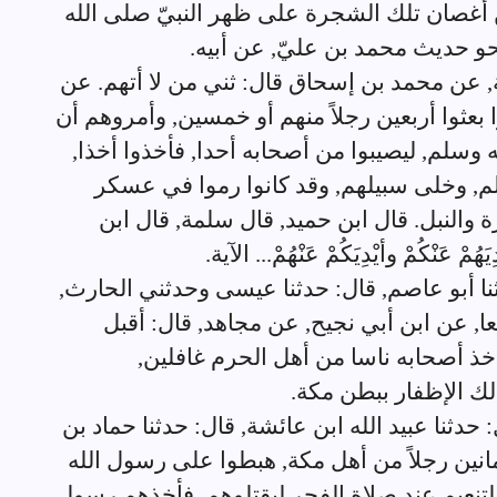
 أغصان تلك الشجرة على ظهر النبيّ صلى الله
و حديث محمد بن عليّ, عن أبيه.
 سلمة, عن محمد بن إسحاق قال: ثني من لا أتهم. عن
بعثوا أربعين رجلاً منهم أو خمسين, وأمروهم أن
وسلم, ليصيبوا من أصحابه أحدا, فأخذوا أخذا,
لم, وخلى سبيلهم, وقد كانوا رموا في عسكر
 والنبل. قال ابن حميد, قال سلمة, قال ابن
عَنْكُمْ وأيْدِيَكُمْ عَنْهُمْ... الآية.
دثنا أبو عاصم, قال: حدثنا عيسى وحدثني الحارث,
عا, عن ابن أبي نجيح, عن مجاهد, قال: أقبل
أخذ أصحابه ناسا من أهل الحرم غافلين,
لك الإظفار ببطن مكة.
ال: حدثنا عبيد الله ابن عائشة, قال: حدثنا حماد بن
نين رجلاً من أهل مكة, هبطوا على رسول الله
تنعيم عند صلاة الفجر ليقتلوهم, فأخذهم رسول