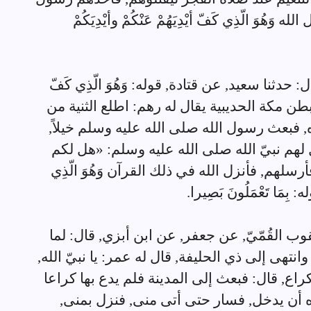
وَ الّذِي كَفّ أيْدِيَهُمْ عَنْكُمْ وأيْدِيَكُمْ
قال: حدثنا سعيد, عن قتادة, قوله: وَهُوَ الّذِي كَفّ
آية, قال: بطن مكة الحديبية يقال له رهم: اطلع الثنية من
 فبعث رسول الله صلى الله عليه وسلم خيلاً,
لهم نبيّ الله صلى الله عليه وسلم: «هل لكم
رسلهم, فأنزل الله في ذلك القرآن وَهُوَ الّذِي
له: بِمَا تَعْمَلُونَ بَصِيرا.
 يعقوب القُمّيّ, عن جعفر, عن ابن أبزي, قال: لما
نتهى إلى ذي الحليفة, قال له عمر: يا نبيّ الله,
ع, قال: فبعث إلى المدينة فلم يدع بها كراعا
وه أن يدخل, فسار حتى أتى منى, فنزل بمنى,