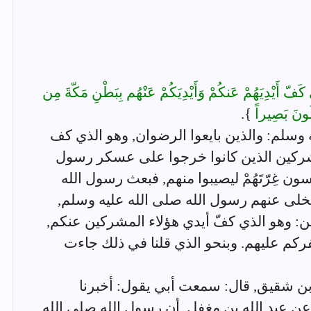
كَفّ أَيْدِيَهُمْ عَنكُمْ وَأَيْدِيَكُمْ عَنْهُم بِبَطْنِ مَكّةَ مِن
َلُونَ بَصِيراً
}.
وسلم: والذين بايعوا الرضوان, وهو الذي كف
دي المشركين الذين كانوا خرجوا على عسكر رسول
ون غِرّتَهُمْ ليصيبوا منهم, فبعث رسول الله
خلى عنهم رسول الله صلى الله عليه وسلم,
ين: وهو الذي كفّ أيدي هؤلاء المشركين عنكم,
ركم عليهم. وبنحو الذي قلنا في ذلك جاءت
سن بن شقيق, قال: سمعت أبي يقول: أخبرنا
 عن عبد الله بن مغفل, أن رسول الله صلى الله