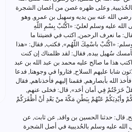
لحُدَيبية, وعلى ظهره غصن من أغصان الشجرة
ضي الله عنه بين يديه وسهيل بن عمرو, وهو
عليه وسلم لعليّ: «اكْتُبْ بِسْمِ اللّهِ
 فقال: ما نعرف الرحمن, اكتب في قضيتنا ما
: «اكْتُبْ باسْمِكَ اللّهُم», فكتب, فقال: «هذا
مسك سُهيل بيده, فقال: لقد ظلمناك إن كنت
كتب هذا ما صالح عليه محمد بن عبد الله بن عبد
ثون شابا عليهم السلاح, فثاروا في وجوهنا, فدعا
خذ الله بأبصارهم, فقمنا إليهم فأخذناهم, فقال
خَرَجْتُمْ فِي أمان أحَد», قال: فخلى عنهم,
وأيْدِيَكُمْ عَنْهُمْ بِبَطْنِ مَكّةَ منْ بَعْدِ أنْ أظْفَرَكُمْ
ح, قال: حدثنا الحسين بن واقد, عن ثابت, عن
لى الله عليه وسلم بالحُديبية في أصل الشجرة