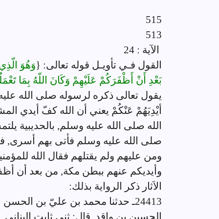
515
513
الآية : 24
القول فـي تأويـل قوله تعالى: {
وَهُوَ الّذِي 
بَعْدِ أَنْ أَظْفَرَكُمْ عَلَيْهِمْ وَكَانَ اللّهُ بِمَا تَعْم
يقول تعالى ذكره لرسوله صلى الله عليه 
أيْدِيَهُمْ عَنْكُمْ يعني أن الله كفّ أي
الله صلى الله عليه وسلم, بالحديبية يلتمس
صلى الله عليه وسلم فأتى بهم أسرى, ف
ومن عليهم ولم يقتلهم فقال الله للمؤمن
وأيديكم عنهم ببطن مكة, من بعد أن أظف
الاَثار ذكر الرواية بذلك:
24413ـ حدثنا محمد بن عليّ بن الح
الحسين بن واقد, قال: ثني ثابت البناني,