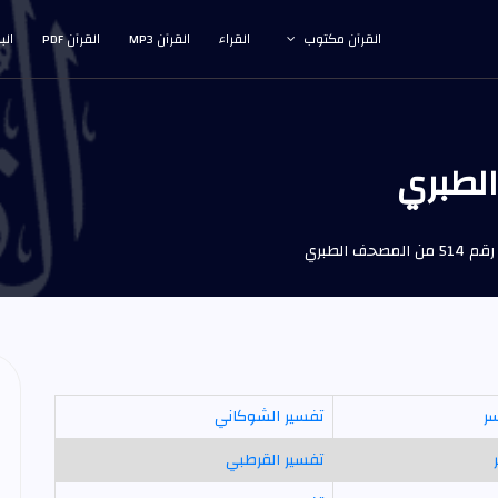
القرآن مكتوب
القراء
القرآن MP3
القرآن PDF
الب
حف الطبري
سر
تفسير الشوكاني
تفسير القرطبي