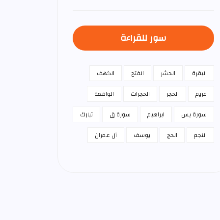
سور للقراءة
البقرة
الحشر
الفتح
الكهف
مريم
الحجر
الحجرات
الواقعة
سورة يس
ابراهيم
سورة ق
تبارك
النجم
الحج
يوسف
آل عمران