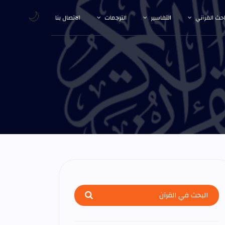
🌙
احث القرآني
التفاسير
الترجمات
الاتصال بنا