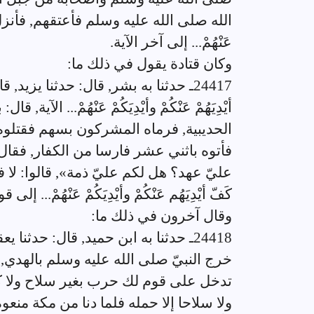
الله صلى الله عليه وسلم فأعتقهم, فأنزل الله وَهُ
عَنْهُمْ... إلى آخر الآية.
وكان قتادة يقول في ذلك ما:
24417ـ حدثنا به بشر, قال: حدثنا يزيد, 
أيْدِيَهُمْ عَنْكُمْ وأيْدِيَكُمْ عَنْهُمْ... ال
الحديبية, فرماه المشركون بسهم فقتلوه,
فأتوه باثني عشر فارسا من الكفار, فقال 
عليّ عهد؟ هل لكم عليّ ذمة», قالوا: لا فأ
كَفّ أيْدِيَهُم عَنْكُمْ وأيْدِيَكُمْ عَنْهُمْ... إلى قو
وقال آخرون في ذلك ما:
24418ـ حدثنا به ابن حميد, قال: حدثنا
خرج النبيّ صلى الله عليه وسلم بالهدي, وا
تدخل على قوم لك حرب بغير سلاح ولا كرا
ولا سلاحا إلا حمله فلما دنا من مكة منع