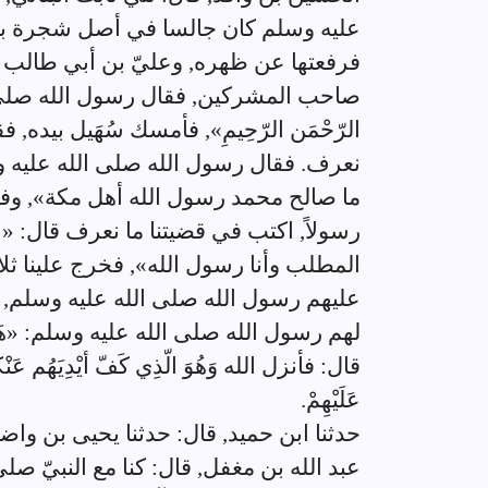
عليه وسلم كان جالسا في أصل شجرة با
فرفعتها عن ظهره, وعليّ بن أبي طالب ر
صاحب المشركين, فقال رسول الله صلى الله 
الرّحْمَن الرّحِيمِ», فأمسك سُهَيل بيده,
نعرف. فقال رسول الله صلى الله عليه وسلم
ما صالح محمد رسول الله أهل مكة», وفأ
رسولاً, اكتب في قضيتنا ما نعرف قال: «ا
المطلب وأنا رسول الله», فخرج علينا ثلا
عليهم رسول الله صلى الله عليه وسلم, فأ
لهم رسول الله صلى الله عليه وسلم: «هَلْ 
قال: فأنزل الله وَهُوَ الّذِي كَفّ أيْدِيَهُم عَنْكُمْ 
عَلَيْهِمْ.
حدثنا ابن حميد, قال: حدثنا يحيى بن واض
عبد الله بن مغفل, قال: كنا مع النبيّ ص