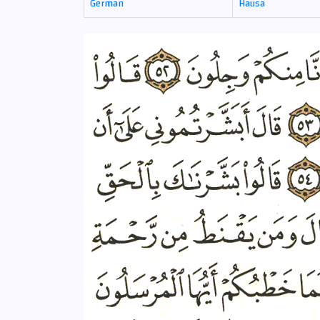
German
Hausa