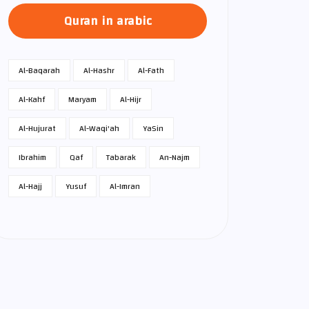
Quran in arabic
Al-Baqarah
Al-Hashr
Al-Fath
Al-Kahf
Maryam
Al-Hijr
Al-Hujurat
Al-Waqi'ah
Ya­Sin
Ibrahim
Qaf
Tabarak
An-Najm
Al-Hajj
Yusuf
Al-Imran