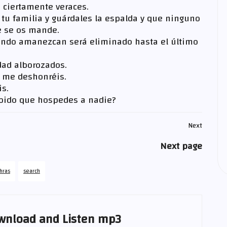
 ciertamente veraces.
n tu familia y guárdales la espalda y que ninguno
de se os mande.
uando amanezcan será eliminado hasta el último
udad alborozados.
o me deshonréis.
is.
ibido que hospedes a nadie?
Next
Next page
hras
search
wnload and Listen mp3