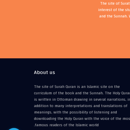
The site of Sura
interest of the st
and the Sunnah. 
About us
The site of Surah Quran is an Islamic site on the
curriculum of the book and the Sunnah. The Holy Qura
is written in Ottoman drawing in several narrations, i
addition to many interpretations and translations of
meanings, with the possibility of listening and
downloading the Holy Quran with the voice of the mos
famous readers of the Islamic world.