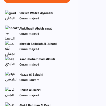
Sheikh Wadee Alyamani
Quran majeed
Abdulbasit Abdulsamad
Quran majeed
sheakh Abdullah Al-Juhani
Quran majeed
Raad mohammad alkurdi
Quran majeed
Hazza Al Balushi
Quran kareem
Khalid Al-Jaleel
Quran majeed
Abdul Rahman Al Ossi