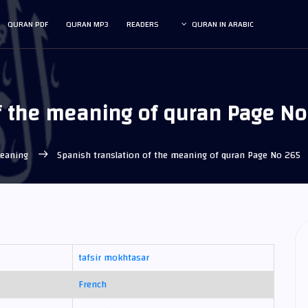
QURAN PDF
QURAN MP3
READERS
QURAN IN ARABIC
f the meaning of quran Page No
meaning
Spanish translation of the meaning of quran Page No 265
tafsir mokhtasar
French