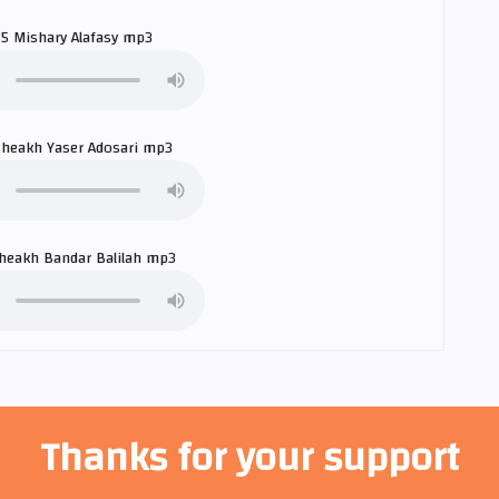
65
Mishary Alafasy
mp3
sheakh
Yaser Adosari
mp3
sheakh
Bandar Balilah
mp3
Thanks for your support