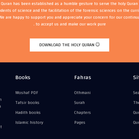
t Quran has been established as a humble gesture to serve the holy Quran 
udents of science and the facilitation of the forensic sciences on the cur
We are happy to support you and appreciate your concern for our continu
to accept us and make our work pure .
DOWNLOAD THE HOLY QURAN
Books
Fahras
Si
Moshaf PDF
Othmani
Se
n
Tafsir books
Surah
Th
n
Hadith books
Chapters
Qu
Islamic history
Pages
Qu
t