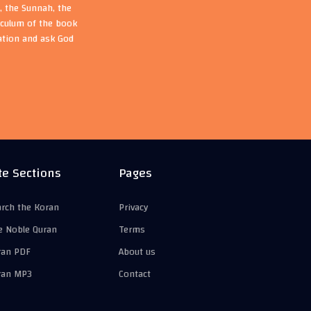
, the Sunnah, the
riculum of the book
ation and ask God
te Sections
Pages
arch the Koran
Privacy
e Noble Quran
Terms
ran PDF
About us
ran MP3
Contact