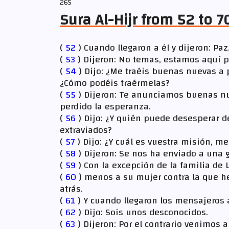
265
Sura Al-Hijr from 52 to 7
(
52
) Cuando llegaron a él y dijeron: Pa
(
53
) Dijeron: No temas, estamos aquí 
(
54
) Dijo: ¿Me traéis buenas nuevas a 
¿Cómo podéis traérmelas?
(
55
) Dijeron: Te anunciamos buenas nu
perdido la esperanza.
(
56
) Dijo: ¿Y quién puede desesperar d
extraviados?
(
57
) Dijo: ¿Y cuál es vuestra misión, m
(
58
) Dijeron: Se nos ha enviado a una 
(
59
) Con la excepción de la familia de 
(
60
) menos a su mujer contra la que 
atrás.
(
61
) Y cuando llegaron los mensajeros a
(
62
) Dijo: Sois unos desconocidos.
(
63
) Dijeron: Por el contrario venimos 