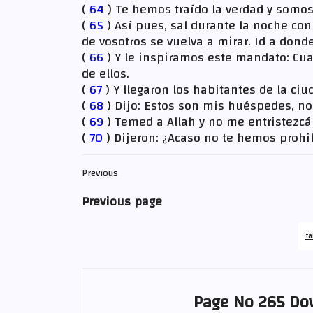
(
64
) Te hemos traído la verdad y somos
(
65
) Así pues, sal durante la noche co
de vosotros se vuelva a mirar. Id a don
(
66
) Y le inspiramos este mandato: C
de ellos.
(
67
) Y llegaron los habitantes de la ci
(
68
) Dijo: Estos son mis huéspedes, n
(
69
) Temed a Allah y no me entristezcá
(
70
) Dijeron: ¿Acaso no te hemos proh
Previous
Previous page
fa
Page No 265 Do