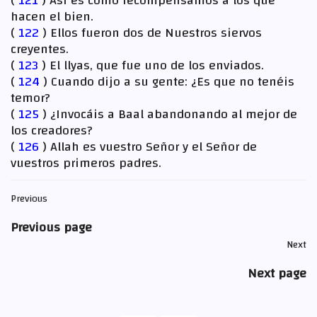
(
121
) Así es como recompensamos a los que
hacen el bien.
(
122
) Ellos fueron dos de Nuestros siervos
creyentes.
(
123
) El llyas, que fue uno de los enviados.
(
124
) Cuando dijo a su gente: ¿Es que no tenéis
temor?
(
125
) ¿Invocáis a Baal abandonando al mejor de
los creadores?
(
126
) Allah es vuestro Señor y el Señor de
vuestros primeros padres.
Previous
Previous page
Next
Next page