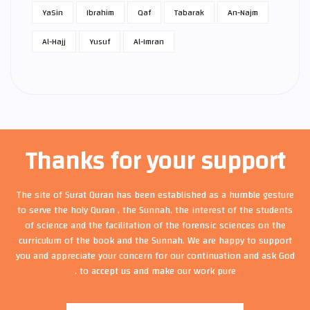
Ya­Sin
Ibrahim
Qaf
Tabarak
An-Najm
Al-Hajj
Yusuf
Al-Imran
Thanks for your support
The site of Surat Quran has been established as a humble gesture
to serve the holy Quran , the Sunnah, the interest of the students
of science and the facilitation of the forensic sciences on the
curriculum of the book and the Sunnah. We are happy to support
you and appreciate your concern for our continuation and ask God
to accept us and make our work pure .