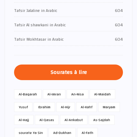
Tafsir Jalaline in Arabic
604
Tafsir Al shawkani in Arabic
604
Tafsir Mokhtasar in Arabic
604
Sourates à lire
Al-Baqarah
Al-Imran
An-Nisa
Al-Maidah
Yusuf
Ibrahim
Al-Hijr
Al-Kahf
Maryam
Al-Hajj
Al-Qasas
Al-Ankabut
As-Sajdah
sourate Ya Sin
Ad-Dukhan
Al-Fath