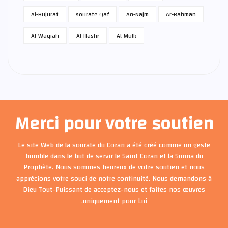
Al-Hujurat
sourate Qaf
An-Najm
Ar-Rahman
Al-Waqiah
Al-Hashr
Al-Mulk
Merci pour votre soutien
Le site Web de la sourate du Coran a été créé comme un geste
humble dans le but de servir le Saint Coran et la Sunna du
Prophète. Nous sommes heureux de votre soutien et nous
apprécions votre souci de notre continuité. Nous demandons à
Dieu Tout-Puissant de acceptez-nous et faites nos œuvres
uniquement pour Lui.