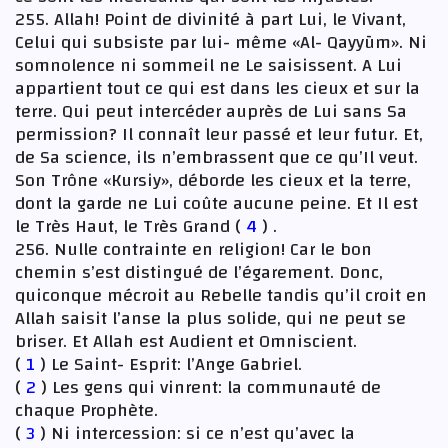
255. Allah! Point de divinité à part Lui, le Vivant,
Celui qui subsiste par lui- même «Al- Qayyūm». Ni
somnolence ni sommeil ne Le saisissent. A Lui
appartient tout ce qui est dans les cieux et sur la
terre. Qui peut intercéder auprès de Lui sans Sa
permission? Il connaît leur passé et leur futur. Et,
de Sa science, ils n’embrassent que ce qu’Il veut.
Son Trône «Kursiy», déborde les cieux et la terre,
dont la garde ne Lui coûte aucune peine. Et Il est
le Très Haut, le Très Grand (
4
) .
256. Nulle contrainte en religion! Car le bon
chemin s’est distingué de l’égarement. Donc,
quiconque mécroit au Rebelle tandis qu’il croit en
Allah saisit l’anse la plus solide, qui ne peut se
briser. Et Allah est Audient et Omniscient.
(
1
) Le Saint- Esprit: l’Ange Gabriel.
(
2
) Les gens qui vinrent: la communauté de
chaque Prophète.
(
3
) Ni intercession: si ce n’est qu’avec la