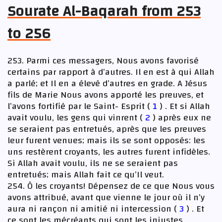
Sourate Al-Baqarah from 253
to 256
253. Parmi ces messagers, Nous avons favorisé
certains par rapport à d’autres. Il en est à qui Allah
a parlé; et Il en a élevé d’autres en grade. A Jésus
fils de Marie Nous avons apporté les preuves, et
l’avons fortifié par le Saint- Esprit (
1
) . Et si Allah
avait voulu, les gens qui vinrent (
2
) après eux ne
se seraient pas entretués, après que les preuves
leur furent venues; mais ils se sont opposés: les
uns restèrent croyants, les autres furent infidèles.
Si Allah avait voulu, ils ne se seraient pas
entretués; mais Allah fait ce qu’Il veut.
254. Ô les croyants! Dépensez de ce que Nous vous
avons attribué, avant que vienne le jour où il n’y
aura ni rançon ni amitié ni intercession (
3
) . Et
ce sont les mécréants qui sont les injustes.