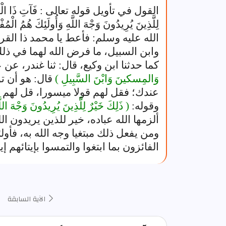
القول في تأويل قوله تعالى : فَآتِ ذَا الْقُرْبَى 
لِلَّذِينَ يُرِيدُونَ وَجْهَ اللَّهِ وَأُولَئِكَ هُمُ الْمُ
الله عليه وسلم: فأعط يا محمد ذا القر
وابن السبيل، ما فرض الله لهما في ذل
كما حدثنا ابن وكيع، قال: ثنا غندر، 
وَالمِسكينَ وَابْنَ السَّبِيلِ )
قال: هو أن ت
عندك؛ فقل لهم قولا ميسورا، قل لهم ا
وقوله:
( ذَلِكَ خَيْرٌ لِلَّذِينَ يُرِيدُونَ وَجْهَ اللّ
ألزمها الله عباده، خير للذين يريدون الل
ومن يفعل ذلك مبتغيا وجه الله به، فأو
الفائزون بما ابتغوا والتمسوا بإيتائهم إيا
الآية السابقة