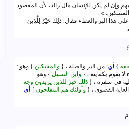
يهم وإن لم يكن للإنسان مال زائد، لأن المقصود
المسكين..» .
ى هذا البر والعطاء فقال: ذلِكَ خَيْرٌ لِلَّذِينَ
.
حقه
}
أي:
من البر والصلة ، {
والمسكين
} وهو :
ا يقوم بكفايته ، {
وابن السبيل
} وهو
ليه في سفره ، {
ذلك خير للذين يريدون وجه
الغاية القصوى ، {
وأولئك هم المفلحون
}
أي: