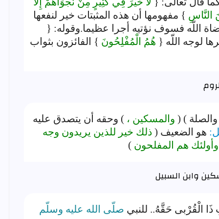
 كما قال تعالى: {
لَا خَيْرَ فِي كَثِيرٍ مِنْ نَجْوَاهُمْ إِلَّا
ْنَ النَّاسِ
} مفهومها أن هذه المثبتات خير لنفعها
اة اللّه فسوف نؤتيه أجرا عظيما.وقوله: {
ا لوجه اللّه {
هُمُ الْمُفْلِحُونَ
} الفائزون بثواب
 والصلة ) (
والمسكين ،
) وحقه أن يتصدق عليه
ل:
هو الضعيف (
ذلك خير للذين يريدون وجه
أولئك هم المفلحون
)
كين وابن السبيل
 ذَا الْقُرْبى حَقَّهُ.. للنبي
صلّى الله عليه وسلّم