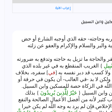
إعراب الآية
ين وابن السبيل
 وحاجته- حقه الذي أوجبه الشارع أو حض
ة والبر والسلام والإكرام والعفو عن زلته
ر والحاجة ما تزيل به حاجته وتدفع به ضرورته
َبِيلِ
} الغريب المنقطع به في غير بلده الذي
 ولا كسب قد دبر نفسه به [
في
] سفره، بخلاف
 ولكن لا بد -في الغالب- أن يكون في حرفة أو
للّه في الزكاة حصة للمسكين وابن السبيل.
ن وابن السبيل {
خَيْرٌ لِلَّذِينَ يُرِيدُونَ
} بذلك
ب كثير لأنه من أفضل الأعمال الصالحة والنفع
إخلاص.فإن لم يرد به وجه اللّه لم يكن خيرا