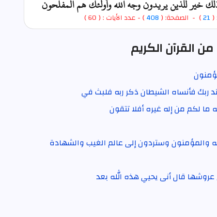
ذلك خير للذين يريدون وجه الله وأولئك هم المفلحون
 (
21
) - الصفحة: (
408
) - عدد الأيات : ( 60 )
من القرآن الكريم
يؤمنون
ند ربك فأنساه الشيطان ذكر ربه فلبث في
ه ما لكم من إله غيره أفلا تتقون
ه والمؤمنون وستردون إلى عالم الغيب والشهادة
عروشها قال أنى يحيي هذه الله بعد