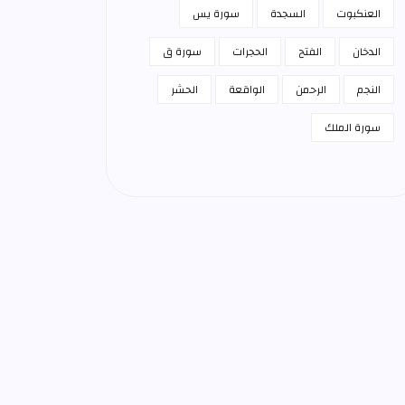
العنكبوت
السجدة
سورة يس
الدخان
الفتح
الحجرات
سورة ق
النجم
الرحمن
الواقعة
الحشر
سورة الملك