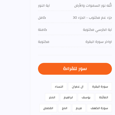
الله نور السموات والأرض
آية النور
جزء عم مكتوب - الجزء 30
كامل
آية الكرسي مكتوبة
كاملة
اواخر سورة البقرة
مكتوبة
سور للقراءة
سورة البقرة
آل عمران
النساء
المائدة
يوسف
ابراهيم
الحجر
سورة الكهف
مريم
الحج
القصص