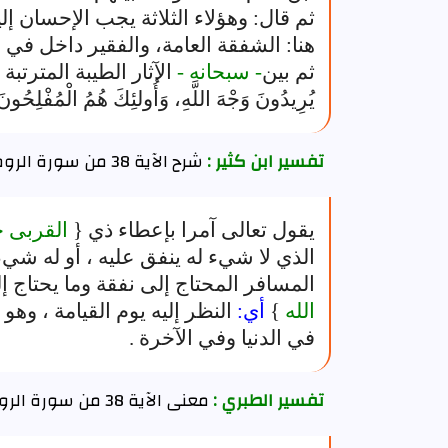
ثم قال: وهؤلاء الثلاثة يجب الإحسان إل
هنا: الشفقة العامة، والفقير داخل في 
ثم بين
- سبحانه -
الآثار الطيبة المترتبة عل
يُرِيدُونَ وَجْهَ اللَّهِ، وَأُولئِكَ هُمُ الْمُفْلِحُونَ
تفسير ابن كثير :
شرح الآية 38 من سورة الروم
يقول تعالى آمرا بإعطاء ذي {
القربى 
الذي لا شيء له ينفق عليه ، أو له شيء ل
المسافر المحتاج إلى نفقة وما يحتاج إ
الله
}
أي:
النظر إليه يوم القيامة ، وهو 
في الدنيا وفي الآخرة .
تفسير الطبري :
معنى الآية 38 من سورة الروم