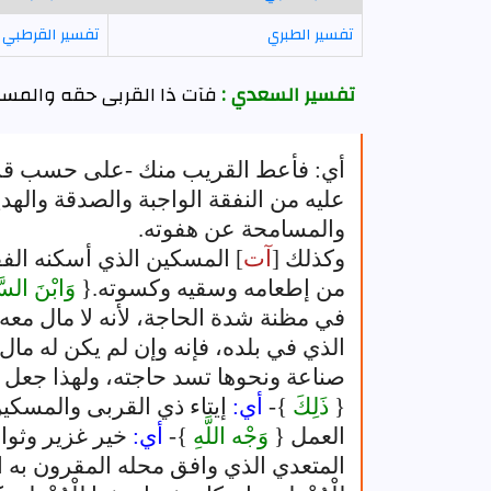
تفسير الطبري
تفسير القرطبي
تفسير السعدي :
فآت ذا القربى حقه والمسك
أي: فأعط القريب منك -على حسب قربه
عليه من النفقة الواجبة والصدقة والهدي
والمسامحة عن هفوته.
وكذلك [
آت
] المسكين الذي أسكنه الفق
من إطعامه وسقيه وكسوته.{
وَابْنَ السّ
في مظنة شدة الحاجة، لأنه لا مال معه
الذي في بلده، فإنه وإن لم يكن له مال
صناعة ونحوها تسد حاجته، ولهذا جعل ا
{
ذَلِكَ
}-
أي:
إيتاء ذي القربى والمسكي
العمل {
وَجْه اللَّهِ
}-
أي:
خير غزير وثوا
المتعدي الذي وافق محله المقرون به ال