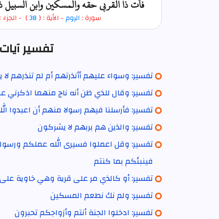
فآت ذا القربى حقه والمسكين وابن السبيل 
سورة :
الروم
- الأية : (
38
)
- الجزء :
تفسير آيات 
تفسير: وسواء عليهم أأنذرتهم أم لم تنذرهم لا 
تفسير: وقال للذي ظن أنه ناج منهما اذكرني ع
تفسير: فأرسلنا فيهم رسولا منهم أن اعبدوا الل
تفسير: والذين هم بربهم لا يشركون
تفسير: وقل اعملوا فسيرى الله عملكم ورسول
فينبئكم بما كنتم
تفسير: أو كالذي مر على قرية وهي خاوية على 
تفسير: ولم نك نطعم المسكين
تفسير: ادخلوا الجنة أنتم وأزواجكم تحبرون