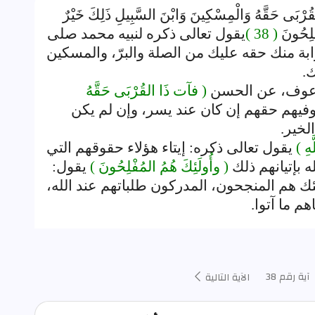
حَقَّهُ وَالْمِسْكِينَ وَابْنَ السَّبِيلِ ذَلِكَ خَيْرٌ
فْلِحُونَ
( 38 )
يقول تعالى ذكره لنبيه محمد صلى
ابة منك حقه عليك من الصلة والبرّ، والمسكين
ك.
عن عوف، عن الحسن
( فآت ذَا القُرْبَى حَقَّهُ
وفيهم حقهم إن كان عند يسر، وإن لم يكن
لخير.
َهِ )
يقول تعالى ذكره: إيتاء هؤلاء حقوقهم التي
ه بإتيانهم ذلك
( وأُولَئِكَ هُمُ المُفْلِحُونَ )
يقول:
لئك هم المنجحون، المدركون طلباتهم عند الله،
هم ما آتوا.
آية رقم 38
الآية التالية