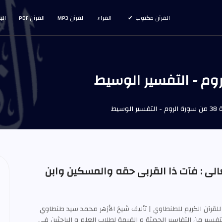
القرآن مكتوب
القراء
القرآن MP3
القرآن PDF
الب
الوسيط
الى : فآت ذا القربى حقه والمسكين وابن
للقرآن الكريم للطنطاوي | تأليف شيخ الأزهر محمد سيد طنطاوي
ويعتبر هذا التفسير من التفاسير الحديثة و القيمة لطلاب العلم و الباحثين في