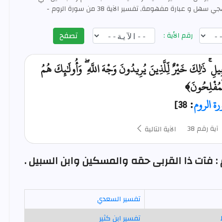
تفسير القرآن العظيم بأسلوب منهجي سهل و عبارة مفهومة, تفسير الآية 38 من سورة الروم -
تصفح
رقم الأية :
لِ ۚ ذَٰلِكَ خَيْرٌ لِّلَّذِينَ يُرِيدُونَ وَجْهَ اللَّهِ ۖ وَأُولَٰئِكَ هُمُ
ْمُفْلِحُونَ﴾
ة الروم
: 38]
آية رقم 38
الآية التالية
تفسير السعدي
تفسير ابن كثير