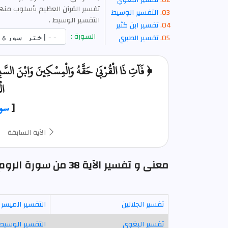
تفسير البغوي
التفسير الوسيط
التفسير الوسيط .
تفسير ابن كثير
السورة :
تفسير الطبري
﴿ فَآتِ ذَا الْقُرْبَىٰ حَقَّهُ وَالْمِسْكِينَ وَابْنَ السَّبِي
ال
[
سور
الآية السابقة
معنى و تفسير الآية 38 من سورة الروم : فآت ذا القربى حقه والمسكين وابن السبيل .
تفسير الجلالين
التفسير الميسر
تفسير البغوي
التفسير الوسيط