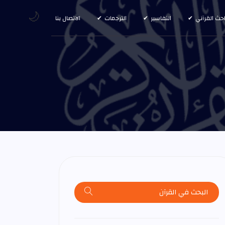
🌙
احث القرآني
التفاسير
الترجمات
الاتصال بنا