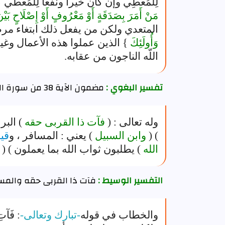
لِلْمُعْطِي وإن كان خيرا ونفعا لِلْمُعْطي
مَنْ أَمَرَ بِصَدَقَةٍ أَوْ مَعْرُوفٍ أَوْ إِصْلَاحٍ بَي
المتعدي ولكن من يفعل ذلك ابتغاء مرض
وَأُولَئِكَ
} الذين عملوا هذه الأعمال وغيره
اللّه الناجون من عقابه.
تفسير البغوي :
مضمون الآية 38 من سورة الروم
وله تعالى : (
فآت ذا القربى حقه
) البر
) (
وابن السبيل
) يعني : المسافر ، و
قي
الله
) يطلبون ثواب الله بما يعملون ) (
و
التفسير الوسيط :
فآت ذا القربى حقه والمس
والخطاب في قوله
-تبارك وتعالى-
: فَآتِ