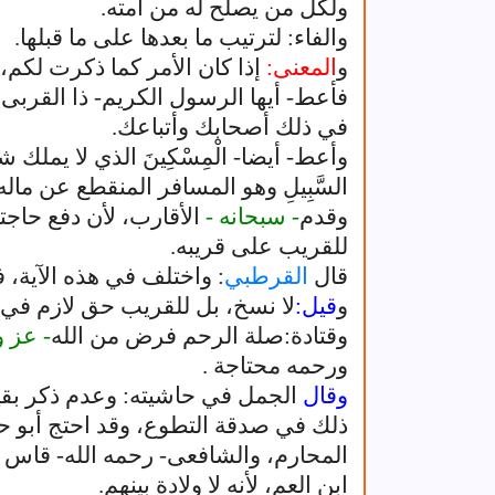
ولكل من يصلح له من أمته.
والفاء: لترتيب ما بعدها على ما قبلها.
و
المعنى:
إذا كان الأمر كما ذكرت لكم
فأعط- أيها الرسول الكريم- ذا القربى
في ذلك أصحابك وأتباعك.
وأعط- أيضا- الْمِسْكِينَ الذي لا يملك ش
السَّبِيلِ وهو المسافر المنقطع عن مال
وقدم
- سبحانه -
الأقارب، لأن دفع حاجت
للقريب على قريبه.
قال
القرطبي
: واختلف في هذه الآية، ف
و
قيل:
لا نسخ، بل للقريب حق لازم في 
وقتادة:صلة الرحم فرض من الله
- عز 
ورحمه محتاجة .
وقال
الجمل في حاشيته: وعدم ذكر بقي
ذلك في صدقة التطوع، وقد احتج أبو حن
المحارم، والشافعى- رحمه الله- قاس س
ابن العم، لأنه لا ولادة بينهم.