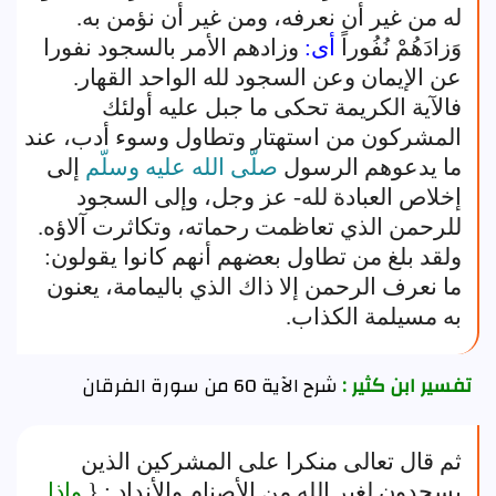
له من غير أن نعرفه، ومن غير أن نؤمن به.
وَزادَهُمْ نُفُوراً
أى:
وزادهم الأمر بالسجود نفورا
عن الإيمان وعن السجود لله الواحد القهار.
فالآية الكريمة تحكى ما جبل عليه أولئك
المشركون من استهتار وتطاول وسوء أدب، عند
ما يدعوهم الرسول
صلّى الله عليه وسلّم
إلى
إخلاص العبادة لله- عز وجل، وإلى السجود
للرحمن الذي تعاظمت رحماته، وتكاثرت آلاؤه.
ولقد بلغ من تطاول بعضهم أنهم كانوا يقولون:
ما نعرف الرحمن إلا ذاك الذي باليمامة، يعنون
به مسيلمة الكذاب.
تفسير ابن كثير :
شرح الآية 60 من سورة الفرقان
ثم قال تعالى منكرا على المشركين الذين
يسجدون لغير الله من الأصنام والأنداد : {
وإذا