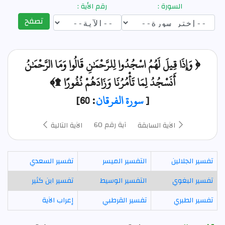
السورة :
رقم الأية :
تصفح
﴿ وَإِذَا قِيلَ لَهُمُ اسْجُدُوا لِلرَّحْمَٰنِ قَالُوا وَمَا الرَّحْمَٰنُ
أَنَسْجُدُ لِمَا تَأْمُرُنَا وَزَادَهُمْ نُفُورًا ۩﴾
[
سورة الفرقان
: 60]
آية رقم 60
الآية السابقة
الآية التالية
تفسير الجلالين
التفسير الميسر
تفسير السعدي
تفسير البغوي
التفسير الوسيط
تفسير ابن كثير
تفسير الطبري
تفسير القرطبي
إعراب الآية