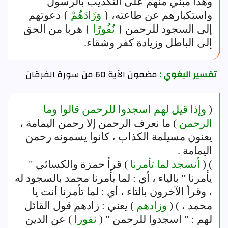
وهذا مبني منهم على التكذيب بالرسول
واستكبارهم عن طاعته، {
وَزَادَهُمْ
} دعوتهم
إلى السجود للرحمن {
نُفُورًا
} هربا من الحق
إلى الباطل وزيادة كفر وشقاء.
تفسير البغوي :
مضمون الآية 60 من سورة الفرقان
(
وإذا قيل لهم اسجدوا للرحمن قالوا وما
الرحمن
) ما نعرف الرحمن إلا رحمن اليمامة ،
يعنون مسيلمة الكذاب ، كانوا يسمونه رحمن
اليمامة .
) (
أنسجد لما تأمرنا
) قرأ حمزة والكسائي "
يأمرنا " بالياء ، أي : لما يأمرنا محمد بالسجود له
، وقرأ الآخرون بالتاء ، أي : لما تأمرنا أنت يا
محمد ، ) (
وزادهم
) يعني : زادهم قول القائل
لهم : " اسجدوا للرحمن " (
نفورا
) عن الدين