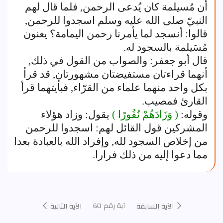
أن مُسيلمة كان يُدعى الرحمن, فلما قال لهم
النبيّ صلى الله عليه وسلم اسجدوا للرحمن,
قالوا: أنسجد لما يأمرنا رحمن اليمامة؟ يعنون
مُسَيلمة بالسجود له.
قال أبو جعفر: والصواب من القول في ذلك,
أنهما قراءتان مستفيضتان مشهورتان, قد قرأ
بكل واحد منهما علماء من القرّاء, فبأيتهما قرأ
القارئ فمصيب.
وقوله:
( وَزَادَهُمْ نُفُورًا )
يقول: وزاد هؤلاء
المشركين قول القائل لهم: اسجدوا للرحمن
من إخلاص السجود لله, وإفراد الله بالعبادة بعدا
مما دعوا إليه من ذلك فرارا.
آية رقم 60
الآية السابقة
الآية التالية