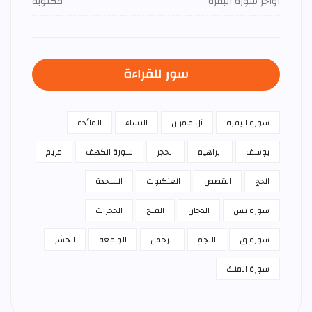
اواخر سورة البقرة
مكتوبة
سور للقراءة
سورة البقرة
آل عمران
النساء
المائدة
يوسف
ابراهيم
الحجر
سورة الكهف
مريم
الحج
القصص
العنكبوت
السجدة
سورة يس
الدخان
الفتح
الحجرات
سورة ق
النجم
الرحمن
الواقعة
الحشر
سورة الملك