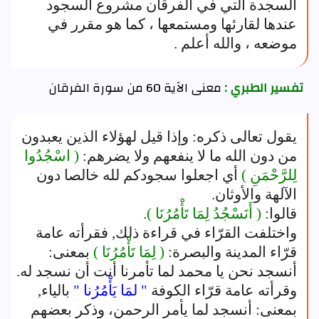
السجدة التي في الفرقان مشروع السجود
عندها لقارئها ومستمعها ، كما هو مقرر في
موضعه ، والله أعلم .
تفسير الطبري :
معنى الآية 60 من سورة الفرقان
يقول تعالى ذكره: وإذا قيل لهؤلاء الذين يعبدون
من دون الله ما لا ينفعهم ولا يضرهم:
( اسْجُدُوا
لِلرَّحْمَنِ )
أي اجعلوا سجودكم لله خالصا دون
الآلهة والأوثان.
قالوا:
( أَنَسْجُدُ لِمَا تَأْمُرُنَا )
.
واختلفت القرّاء في قراءة ذلك, فقرأته عامة
قرّاء المدينة والبصرة:
( لِمَا تَأْمُرُنَا )
بمعنى:
أنسجد نحن يا محمد لما تأمرنا أنت أن نسجد له.
وقرأته عامة قرّاء الكوفة
" لمَا يَأْمُرُنا "
بالياء,
بمعنى: أنسجد لما يأمر الرحمن، وذكر بعضهم