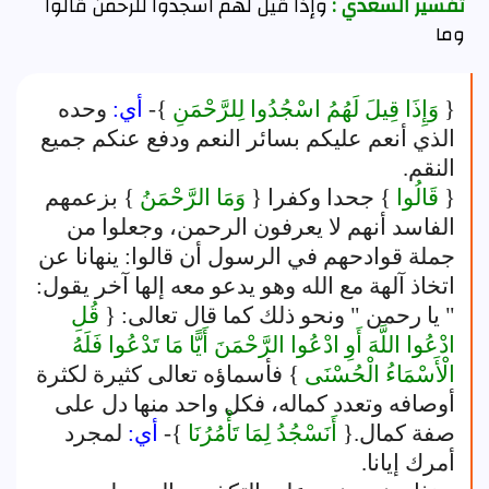
تفسير السعدي :
وإذا قيل لهم اسجدوا للرحمن قالوا
وما
{
وَإِذَا قِيلَ لَهُمُ اسْجُدُوا لِلرَّحْمَنِ
}-
أي:
وحده
الذي أنعم عليكم بسائر النعم ودفع عنكم جميع
النقم.
{
قَالُوا
} جحدا وكفرا {
وَمَا الرَّحْمَنُ
} بزعمهم
الفاسد أنهم لا يعرفون الرحمن، وجعلوا من
جملة قوادحهم في الرسول أن قالوا: ينهانا عن
اتخاذ آلهة مع الله وهو يدعو معه إلها آخر يقول:
" يا رحمن " ونحو ذلك كما قال تعالى: {
قُلِ
ادْعُوا اللَّهَ أَوِ ادْعُوا الرَّحْمَنَ أَيًّا مَا تَدْعُوا فَلَهُ
الْأَسْمَاءُ الْحُسْنَى
} فأسماؤه تعالى كثيرة لكثرة
أوصافه وتعدد كماله، فكل واحد منها دل على
صفة كمال.{
أَنَسْجُدُ لِمَا تَأْمُرُنَا
}-
أي:
لمجرد
أمرك إيانا.