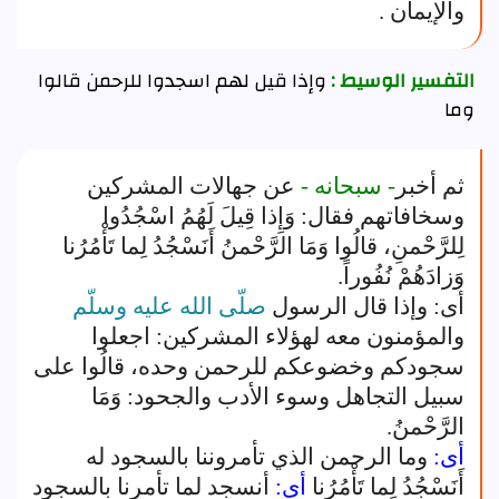
والإيمان .
التفسير الوسيط :
وإذا قيل لهم اسجدوا للرحمن قالوا
وما
ثم أخبر
- سبحانه -
عن جهالات المشركين
وسخافاتهم فقال: وَإِذا قِيلَ لَهُمُ اسْجُدُوا
لِلرَّحْمنِ، قالُوا وَمَا الرَّحْمنُ أَنَسْجُدُ لِما تَأْمُرُنا
وَزادَهُمْ نُفُوراً.
أى: وإذا قال الرسول
صلّى الله عليه وسلّم
والمؤمنون معه لهؤلاء المشركين: اجعلوا
سجودكم وخضوعكم للرحمن وحده، قالُوا على
سبيل التجاهل وسوء الأدب والجحود: وَمَا
الرَّحْمنُ.
أى:
وما الرحمن الذي تأمروننا بالسجود له
أَنَسْجُدُ لِما تَأْمُرُنا
أى:
أنسجد لما تأمرنا بالسجود