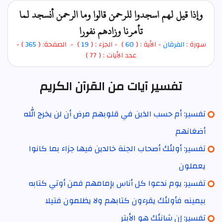
وإذا قيل لهم اسجدوا للرحمن قالوا وما الرحمن أنسجد لما
تأمرنا وزادهم نفورا
سورة :
الفرقان
- الأية : (
60
)
- الجزء : (
19
) - الصفحة: (
365
) -
عدد الأيات : ( 77 )
تفسير آيات من القرآن الكريم
تفسير: أم حسب الذين في قلوبهم مرض أن لن يخرج الله
أضغانهم
تفسير: أولئك أصحاب الجنة خالدين فيها جزاء بما كانوا
يعملون
تفسير: يوم ندعوا كل أناس بإمامهم فمن أوتي كتابه
بيمينه فأولئك يقرءون كتابهم ولا يظلمون فتيلا
تفسير: إن شانئك هو الأبتر