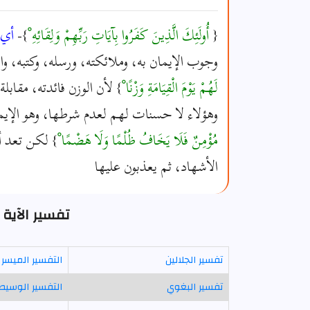
{
أُولَئِكَ الَّذِينَ كَفَرُوا بِآيَاتِ رَبِّهِمْ وَلِقَائِهِ ْ
}-
أي
وجوب الإيمان به، وملائكته، ورسله، وكتبه، والي
لَهُمْ يَوْمَ الْقِيَامَةِ وَزْنًا ْ
} لأن الوزن فائدته، مقاب
وهؤلاء لا حسنات لهم لعدم شرطها، وهو الإيم
مُؤْمِنٌ فَلَا يَخَافُ ظُلْمًا وَلَا هَضْمًا ْ
} لكن تعد أ
الأشهاد، ثم يعذبون عليها
تفسير الآية 105 - سورة الكهف
تفسير الجلالين
التفسير الميسر
تفسير البغوي
التفسير الوسيط