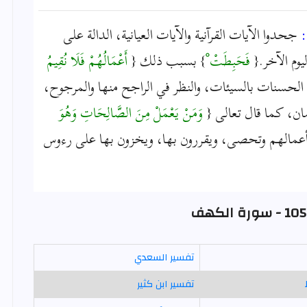
:
جحدوا الآيات القرآنية والآيات العيانية، الدالة على
وم الآخر.{
فَحَبِطَتْ ْ
} بسبب ذلك {
أَعْمَالُهُمْ فَلَا نُقِيمُ
لة الحسنات بالسيئات، والنظر في الراجح منها والمرجوح،
ان، كما قال تعالى {
وَمَنْ يَعْمَلْ مِنَ الصَّالِحَاتِ وَهُوَ
عمالهم وتحصى، ويقررون بها، ويخزون بها على رءوس
تفسير السعدي
تفسير ابن كثير