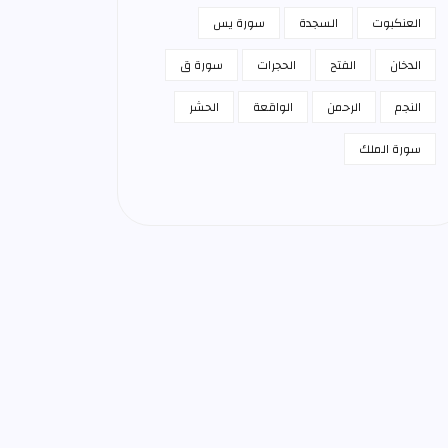
العنكبوت
السجدة
سورة يس
الدخان
الفتح
الحجرات
سورة ق
النجم
الرحمن
الواقعة
الحشر
سورة الملك