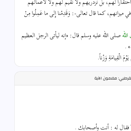
احتقارا لهم، بل نزدريهم ولا نقيم لهم ولا لأعمالهم
نهم، كما قال تعالى-: وَقَدِمْنا إِلى ما عَمِلُوا مِنْ
الله
صلى الله عليه وسلم قال: «إنه ليأتى الرجل العظيم
 .
 الْقِيامَةِ وَزْناً.
قرطبي: مضمون الآية
 فقال له : أنت وأصحابك .