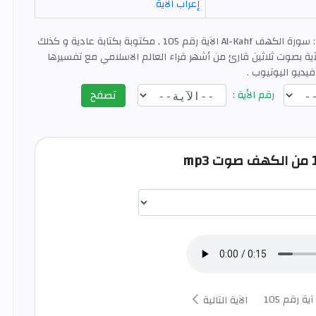
إعراب الآية
: سورة الكهف Al-Kahf الآية رقم 105 , مكتوبة بكتابة عادية و كذلك
ية بصوت ثلاثين قارئ من أشهر قراء العالم الاسلامي مع تفسيرها
فيديو اليوتيوب .
تصفح
رقم الأية :
اختيار قارئ الآية
آية رقم 105
الآية التالية