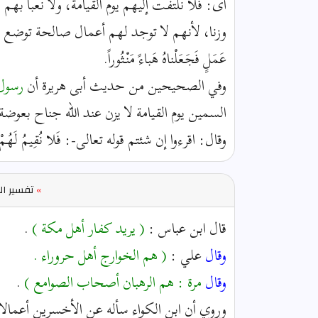
أى: فلا نلتفت إليهم يوم القيامة، ولا نعبأ بهم 
وزنا، لأنهم لا توجد لهم أعمال صالحة توضع في ميزا
عَمَلٍ فَجَعَلْناهُ هَباءً مَنْثُوراً.
وفي الصحيحين من حديث أبى هريرة أن
رسول 
السمين يوم القيامة لا يزن عند الله جناح بعوضة»
وقال: اقرءوا إن شئتم قوله تعالى-: فَلا نُقِيمُ لَهُمْ يَوْمَ
»
تفسير ال
قال ابن عباس :
( يريد كفار أهل مكة )
.
وقال
علي :
( هم الخوارج أهل حروراء .
وقال
مرة : هم الرهبان أصحاب الصوامع )
.
وروي أن ابن الكواء سأله عن الأخسرين أعمالا