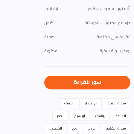
الله نور السموات والأرض
آية النور
جزء عم مكتوب - الجزء 30
كامل
آية الكرسي مكتوبة
كاملة
اواخر سورة البقرة
مكتوبة
سور للقراءة
سورة البقرة
آل عمران
النساء
المائدة
يوسف
ابراهيم
الحجر
سورة الكهف
مريم
الحج
القصص