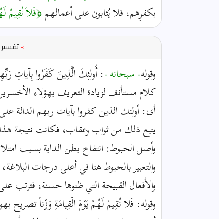
بكفرِهم، فلا يُثابون على أعمالهم
﴿فَلاَ نُقِيمُ لَهُم
»
تفسير ا
وقوله
- سبحانه -
: أُولئِكَ الَّذِينَ كَفَرُوا بِآياتِ رَبِّه
كلام مستأنف لزيادة التعريف بهؤلاء الأخسرين
أى: أولئك الذين كفروا بآيات ربهم الدالة على
يتبع ذلك من ثواب وعقاب، فكانت نتيجة هذا الكفر
وأصل الحبوط: انتفاخ بطن الدابة بسبب امتلائ
والتعبير بالحبوط هنا في أعلى درجات البلاغة،
والأفعال القبيحة التي ظنوها حسنة، فترتب ع
وقوله: فَلا نُقِيمُ لَهُمْ يَوْمَ الْقِيامَةِ وَزْناً