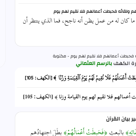
ت ربهم ولقائه فحبطت أعمالهم فلا نقيم لهم يوم
ا كان له من عمل يظن أنه ناجح، فما الذي ينتظر أن
ئه فحبطت أعمالهم فلا نقيم لهم يوم - مكتوبة
بالرسم العثماني
َبِطَتۡ أَعۡمَٰلُهُمۡ فَلَا نُقِيمُ لَهُمۡ يَوۡمَ ٱلۡقِيَٰمَةِ وَزۡنٗا ﴾ [الكهف: 105]
عمالهم فلا نقيم لهم يوم القيامة وزنا ﴾ [الكهف: 105]
 بيان القرآن
َائِهِ﴾
بالبعثِ
﴿فَحَبِطَتْ أَعْمَالُهُمْ﴾
بطَلَ اجتهادُهم