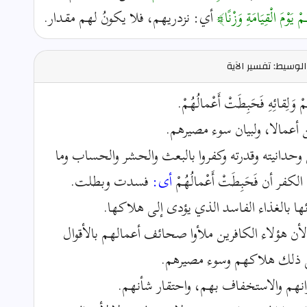
ْ يَوْمَ الْقِيَامَةِ وَزْنًا﴾
أي: نزدريهم، فلا يكونُ لهم مقدار.
لوسيط: تفسير الآية
ِمْ وَلِقائِهِ فَحَبِطَتْ أَعْمالُهُمْ.
 أعمالا، ولبيان سوء مصيرهم.
 وحدانيته وقدرته وكفروا بالبعث والحشر والحساب وما
 أن فَحَبِطَتْ أَعْمالُهُمْ
أى:
فسدت وبطلت.
ها بالغذاء الفاسد الذي يؤدى إلى هلاكها.
 لأن هؤلاء الكافرين ملأوا صحائف أعمالهم بالأقوال
لى ذلك هلاكهم وسوء مصيرهم.
 تصريح بهوانهم والاستخفاف بهم، واحتقار شأنهم.