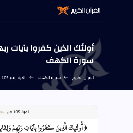
سورة الكهف
القرآن الكريم
سورة الكهف
الآية رقم 105 من سورة الكهف
الآية
105 من
سور
﴿ أُولَٰئِكَ الَّذِينَ كَفَرُوا بِآيَاتِ رَبِّهِمْ وَلِقَائِهِ