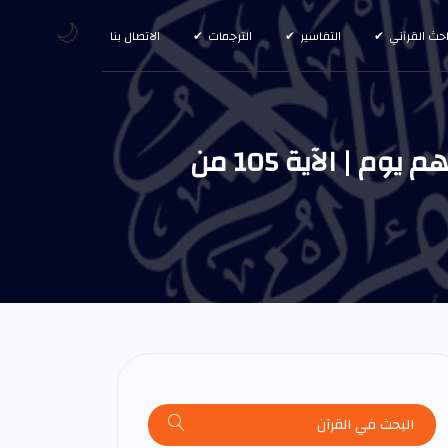
🌙
احث القرآني
التفاسير
الترجمات
الاتصال بنا
أولئك الذين كفروا بآيات ربهم ولقائه فحبطت أعمالهم فلا نقيم لهم يوم | الآية 105 من