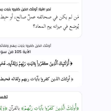
تدبر الآية: أولئك الذين كفروا بآيا
مَن لم يكن في صحائفه عملٌ صالح، أو حبِط م
يُوضع في ميزانه يوم المعاد؟
أولئك الذين كفروا بآيات ربهم ولقا
الآية 105 من سورة الكهف
﴿ أُوْلَٰٓئِكَ ٱلَّذِينَ كَفَرُواْ بِـَٔايَٰتِ رَبِّهِمۡ وَلِقَآئِهِۦ فَح
﴿ أولئك الذين كفروا بآيات ربهم ولقائه فحبطت أ
تفسير
﴿أُولَئِكَ الَّذِينَ كَفَرُوا بِآيَاتِ رَبِّهِمْ﴾
بالقرآنِ
﴿وَلِق