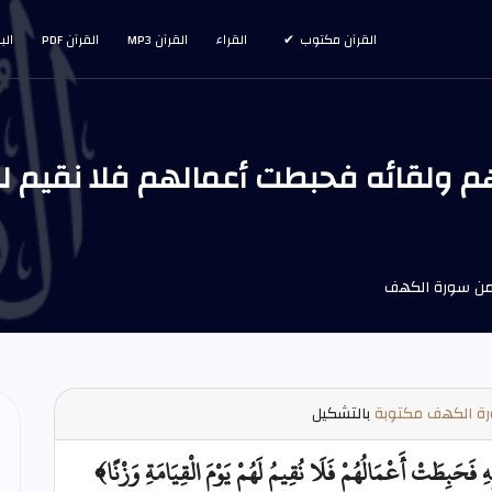
القرآن مكتوب
القراء
القرآن MP3
القرآن PDF
الب
ة الكهف مكتوبة
بالتشكيل
 فَحَبِطَتْ أَعْمَالُهُمْ فَلَا نُقِيمُ لَهُمْ يَوْمَ الْقِيَامَةِ وَزْنًا﴾