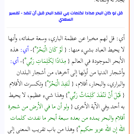
قل لو كان البحر مدادا لكلمات ربي لنفد البحر قبل أن تنفد - تفسير
السعدي
أي: قل لهم مخبرا عن عظمة الباري، وسعة صفاته، وأنها
لا يحيط العباد بشيء منها: {
لَوْ كَانَ الْبَحْرُ ْ
}-
أي:
هذه
الأبحر الموجودة في العالم {
مِدَادًا لِكَلِمَاتِ رَبِّي ْ
}-
أي:
وأشجار الدنيا من أولها إلى آخرها، من أشجار البلدان
والبراري، والبحار، أقلام، {
لَنَفِدَ الْبَحْرُ ْ
} وتكسرت الأقلام
{
قَبْلَ أَنْ تَنْفَدَ كَلِمَاتُ رَبِّي ْ
} وهذا شيء عظيم، لا يحيط
به أحد.وفي الآية الأخرى {
ولو أن ما في الأرض من شجرة
أقلام والبحر يمده من بعده سبعة أبحر ما نفدت كلمات
الله إن الله عزيز حكيم ْ
} وهذا من باب تقريب المعنى إلى