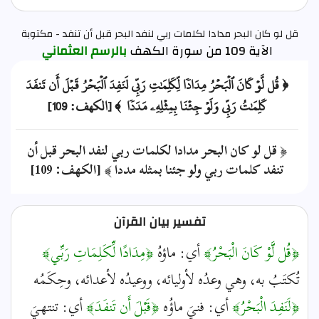
قل لو كان البحر مدادا لكلمات ربي لنفد البحر قبل أن تنفد - مكتوبة
الآية 109 من سورة الكهف
بالرسم العثماني
﴿ قُل لَّوۡ كَانَ ٱلۡبَحۡرُ مِدَادٗا لِّكَلِمَٰتِ رَبِّي لَنَفِدَ ٱلۡبَحۡرُ قَبۡلَ أَن تَنفَدَ
كَلِمَٰتُ رَبِّي وَلَوۡ جِئۡنَا بِمِثۡلِهِۦ مَدَدٗا ﴾ [الكهف: 109]
﴿ قل لو كان البحر مدادا لكلمات ربي لنفد البحر قبل أن
تنفد كلمات ربي ولو جئنا بمثله مددا ﴾ [الكهف: 109]
تفسير بيان القرآن
﴿قُل لَّوْ كَانَ الْبَحْرُ﴾
أي: ماؤهُ
﴿مِدَادًا لِّكَلِمَاتِ رَبِّي﴾
تُكتَبُ به، وهي وعدُه لأوليائه، ووعيدُه لأعدائه، وحِكَمُه
﴿لَنَفِدَ الْبَحْرُ﴾
أي: فنيَ ماؤُه
﴿قَبْلَ أَن تَنفَدَ﴾
أي: تنتهيَ