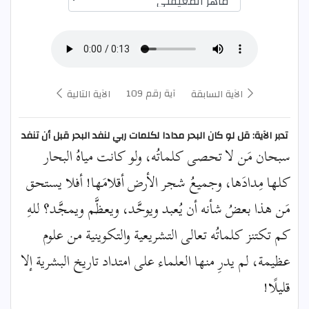
آية رقم 109
الآية السابقة
الآية التالية
تدبر الآية: قل لو كان البحر مدادا لكلمات ربي لنفد البحر قبل أن تنفد
سبحان مَن لا تحصى كلماتُه، ولو كانت مياهُ البحار
كلها مِدادَها، وجميعُ شجر الأرض أقلامَها! أفلا يستحق
مَن هذا بعضُ شأنه أن يُعبد ويوحَّد، ويعظَّم ويمجَّد؟ للهِ
كم تكتنز كلماتُه تعالى التشريعية والتكوينية من علوم
عظيمة، لم يدرِ منها العلماء على امتداد تاريخ البشرية إلا
قليلًا!