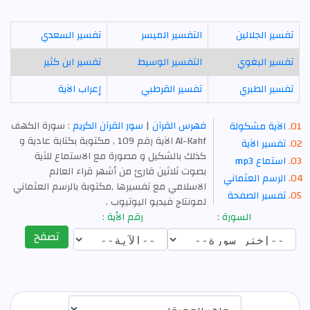
تفسير الجلالين
التفسير الميسر
تفسير السعدي
تفسير البغوي
التفسير الوسيط
تفسير ابن كثير
تفسير الطبري
تفسير القرطبي
إعراب الآية
فهرس القرآن
|
سور القرآن الكريم
: سورة الكهف
الآية مشكولة
Al-Kahf الآية رقم 109 , مكتوبة بكتابة عادية و
تفسير الآية
كذلك بالشكيل و مصورة مع الاستماع للآية
استماع mp3
بصوت ثلاثين قارئ من أشهر قراء العالم
الرسم العثماني
الاسلامي مع تفسيرها ,مكتوبة بالرسم العثماني
تفسير الصفحة
لمونتاج فيديو اليوتيوب .
السورة :
رقم الأية :
تصفح
اختيار قارئ الآية