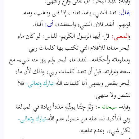
وقوله: لَنَفِدَ الْبَحْرُ: أى لفنى وفرغ وانتهى.
يقال:
نفد الشيء ينفد نفادا، إذا فنى وذهب، ومنه
قولهم: أنفد فلان الشيء واستنفده،
أى:
أفناه.
و
المعنى:
قل- أيها الرسول الكريم- للناس: لو كان ماء
البحر مدادا للأقلام التي تكتب بها كلمات ربي
ومعلوماته وأحكامه.. لنفد ماء البحر ولم يبق منه شيء- مع
سعته وغزارته- قبل أن تنفد كلمات ربي، وذلك لأن ماء
البحر ينقص وينتهى أما كلمات الله
-تبارك وتعالى-
فلا
تنقص ولا تنتهي.
وقوله
- سبحانه -
: وَلَوْ جِئْنا بِمِثْلِهِ مَدَداً زيادة في المبالغة
وفي التأكيد لما قبله من شمول علم الله
-تبارك وتعالى-
لكل شيء، وعدم تناهيه.