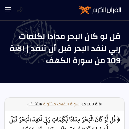
🌙
قل لو كان البحر مدادا لكلمات
ربي لنفد البحر قبل أن تنفد | الآية
109 من سورة الكهف
الآية
109 من
سورة الكهف مكتوبة
بالتشكيل
﴿ قُل لَّوْ كَانَ الْبَحْرُ مِدَادًا لِّكَلِمَاتِ رَبِّي لَنَفِدَ الْبَحْرُ قَبْلَ