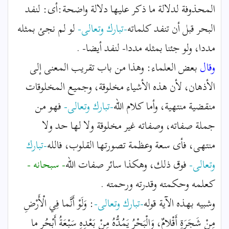
المحذوفة لدلالة ما ذكر عليها دلالة واضحة:أى: لنفد
البحر قبل أن تنفد كلماته
-تبارك وتعالى-
لو لم نجئ بمثله
مددا، ولو جئنا بمثله مددا- لنفد أيضا- .
وقال
بعض العلماء: وهذا من باب تقريب المعنى إلى
الأذهان، لأن هذه الأشياء مخلوقة، وجميع المخلوقات
منقضية منتهية، وأما كلام الله
-تبارك وتعالى-
فهو من
جملة صفاته، وصفاته غير مخلوقة ولا لها حد ولا
منتهى، فأى سعة وعظمة تصورتها القلوب، فالله
-تبارك
وتعالى-
فوق ذلك، وهكذا سائر صفات الله
- سبحانه -
كعلمه وحكمته وقدرته ورحمته .
وشبيه بهذه الآية قوله
-تبارك وتعالى-
: وَلَوْ أَنَّما فِي الْأَرْضِ
مِنْ شَجَرَةٍ أَقْلامٌ، وَالْبَحْرُ يَمُدُّهُ مِنْ بَعْدِهِ سَبْعَةُ أَبْحُرٍ ما