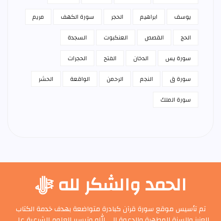
يوسف
ابراهيم
الحجر
سورة الكهف
مريم
الحج
القصص
العنكبوت
السجدة
سورة يس
الدخان
الفتح
الحجرات
سورة ق
النجم
الرحمن
الواقعة
الحشر
سورة الملك
الحمد والشكر لله ﷻ
تم تأسيس موقع سورة قرآن كبادرة متواضعة بهدف خدمة الكتاب
العزيز والسنة المطهرة والدعوة إلى الله وتيسير العلوم الشرعية على