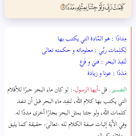
مِدادًا : هو المّادة التي يكتب بها
لِكلِمات ربّي : معلوماته و حكمته تعالى
لَنَفِدَ البحر : فنيَ و فَزع
مَدَدًا : عونا و زيادة
التفسير:
قل -
أيها الرسول
-: لو كان ماء البحر حبرًا للأقلام
التي يكتب بها كلام الله، لنفِد ماء البحر قبل أن تنفد
كلمات الله، ولو جئنا بمثل البحر بحارًا أخرى مددًا له.
وفي الآية إثبات صفة الكلام لله -تعالى- حقيقة كما يليق
بجلاله وكماله.