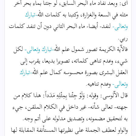
أى: وبعد نفاد ماء البحر السابق، لو جئنا بماء بحر آخر
مثله في السعة والغزارة، وكتبنا به كلمات الله
-تبارك
وتعالى-
لنفد- أيضا- ماء البحر الثاني دون أن تنفد كلمات
ربي.
فالآية الكريمة تصور شمول علم الله
-تبارك وتعالى-
لكل
شيء، وعدم تناهى كلماته، تصويرا بديعا، يقرب إلى
العقل البشرى بصورة محسوسه كمال علم الله
-تبارك
وتعالى-
وعدم تناهيه.
قال الآلوسى: وقوله: وَلَوْ جِئْنا بِمِثْلِهِ مَدَداً: هذا كلام من
جهته- تعالى شأنه- غير داخل في الكلام الملقن، جيء
به لتحقيق مضمونه، وتصديق مدلوله على أتم وجه.
والواو لعطف الجملة على نظيرتها المستأنفة المقابلة لها