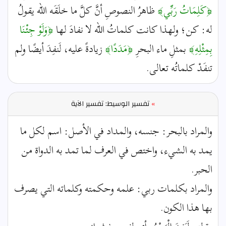
﴿كَلِمَاتُ رَبِّي﴾
ظاهرُ النصوصِ أنَّ كلَّ ما خلَقَه الله يقولُ
له: كن؛ ولهذا كانت كلماتُ الله لا نفادَ لها
﴿وَلَوْ جِئْنَا
بِمِثْلِهِ﴾
بمثلِ ماء البحرِ
﴿مَدَدًا﴾
زيادةً عليه، لَنفِدَ أيضًا ولم
تنفَدْ كلماتُه تعالى.
»
تفسير الوسيط: تفسير الآية
والمراد بالبحر: جنسه، والمداد في الأصل: اسم لكل ما
يمد به الشيء، واختص في العرف لما تمد به الدواة من
الحبر.
والمراد بكلمات ربي: علمه وحكمته وكلماته التي يصرف
بها هذا الكون.