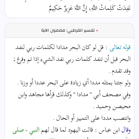
نَفِدَتْ كَلِماتُ اللَّهِ، إِنَّ اللَّهَ عَزِيزٌ حَكِيمٌ
»
تفسير القرطبي: مضمون الآية
قوله تعالى :
قل لو كان البحر مدادا لكلمات ربي لنفد
البحر قبل أن تنفد كلمات ربي نفد الشيء إذا تم وفرغ ;
وقد تقدم .
ولو جئنا بمثله مددا أي زيادة على البحر عددا أو وزنا .
وفي مصحف أبي " مدادا " وكذلك قرأها مجاهد وابن
محيصن وحميد .
وانتصب مددا على التمييز أو الحال .
وقال
ابن عباس : قالت اليهود لما قال لهم
النبي
-
صلى