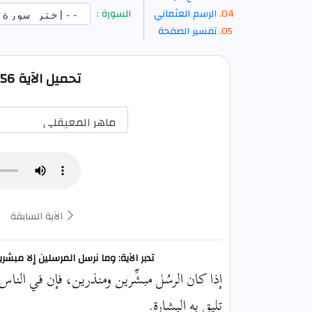
الرسم العثماني
السورة :
تفسير الصفحة
تحميل الآية 56 من الكهف صوت mp3
الآية السابقة
تدبر الآية: وما نرسل المرسلين إلا مبشر
إذا كان الرسُل مبشِّرين ومنذرين، فإن في الناس 
تليق به البِشارة.