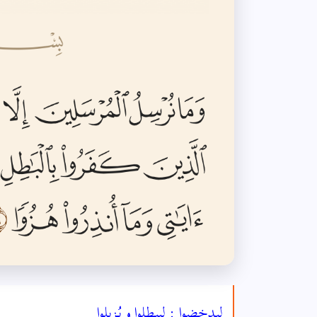
لِيدخضوا : لِيبطلوا و يُـزيلوا