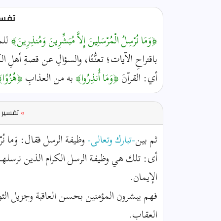
تفسير
﴿وَمَا نُرْسِلُ الْمُرْسَلِينَ إِلاَّ مُبَشِّرِينَ وَمُنذِرِينَ﴾
للم
باقتراحِ الآيات؛ تعنُّتًا، والسؤالِ عن قصةِ أهل
أي: القرآنَ
﴿وَمَا أُنذِرُوا﴾
به من العذابِ
﴿هُزُوًا
»
تفسير ا
ثم بين
-تبارك وتعالى-
وظيفة الرسل فقال: وَما نُرْسِلُ الْ
أى: تلك هي وظيفة الرسل الكرام الذين نرسله
الإيمان.
فهم يبشرون المؤمنين بحسن العاقبة وجزيل الثو
العقاب.