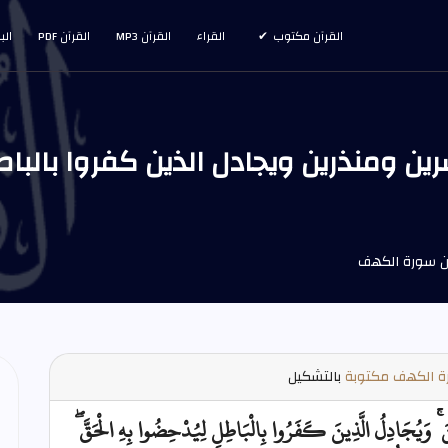
القرآن مكتوب
القراء
القرآن MP3
القرآن PDF
الب
 الكهف مكتوبة
بالتشكيل
َ ۚ وَيُجَادِلُ الَّذِينَ كَفَرُوا بِالْبَاطِلِ لِيُدْحِضُوا بِهِ الْحَقَّ ۖ