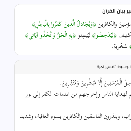
 بيان القرآن
ؤمنينَ والكافرين
﴿وَيُجَادِلُ الَّذِينَ كَفَرُوا بِالْبَاطِلِ﴾
ِ الكهف
﴿لِيُدْحِضُوا﴾
ليُبطِلوا
﴿بِهِ الْحَقَّ وَاتَّخَذُوا آيَاتِي﴾
﴾
سُخْرية.
لوسيط: تفسير الآية
مُرْسَلِينَ إِلَّا مُبَشِّرِينَ وَمُنْذِرِينَ.
م لهداية الناس وإخراجهم من ظلمات الكفر إلى نور
اب، وينذرون الفاسقين والكافرين بسوء العاقبة، وشديد