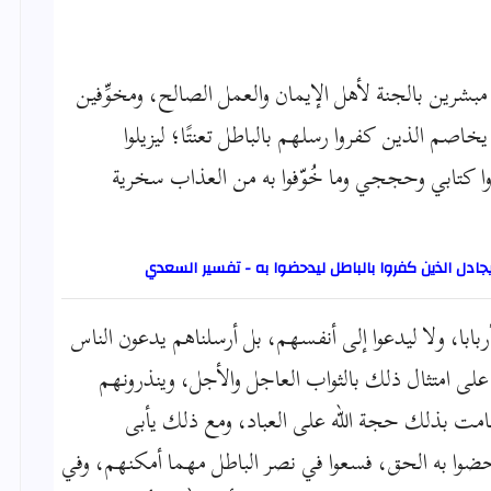
 مبشرين بالجنة لأهل الإيمان والعمل الصالح، ومخوِّفين
اصم الذين كفروا رسلهم بالباطل تعنتًا؛ ليزيلوا
ا كتابي وحججي وما خُوّفوا به من العذاب سخرية
جادل الذين كفروا بالباطل ليدحضوا به - تفسير السعدي
بابا، ولا ليدعوا إلى أنفسهم، بل أرسلناهم يدعون الناس
ى امتثال ذلك بالثواب العاجل والأجل، وينذرونهم
مت بذلك حجة الله على العباد، ومع ذلك يأبى
يدحضوا به الحق، فسعوا في نصر الباطل مهما أمكنهم، وفي