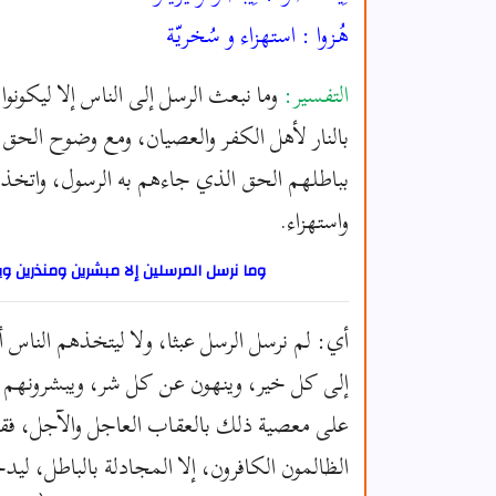
هُـزوا : استهزاء و سُخريّة
التفسير:
وما نبعث الرسل إلى الناس إلا ليكونوا
بالنار لأهل الكفر والعصيان، ومع وضوح الحق يخ
بباطلهم الحق الذي جاءهم به الرسول، واتخذو
واستهزاء.
وما نرسل المرسلين إلا مبشرين ومنذرين وي
أي: لم نرسل الرسل عبثا، ولا ليتخذهم الناس أر
إلى كل خير، وينهون عن كل شر، ويبشرونهم عل
على معصية ذلك بالعقاب العاجل والآجل، فقا
الظالمون الكافرون، إلا المجادلة بالباطل، ل