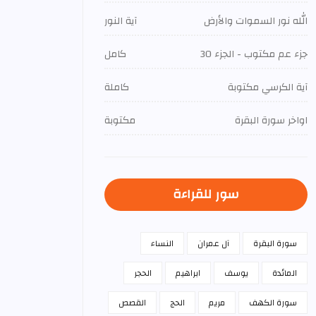
الله نور السموات والأرض
آية النور
جزء عم مكتوب - الجزء 30
كامل
آية الكرسي مكتوبة
كاملة
اواخر سورة البقرة
مكتوبة
سور للقراءة
سورة البقرة
آل عمران
النساء
المائدة
يوسف
ابراهيم
الحجر
سورة الكهف
مريم
الحج
القصص