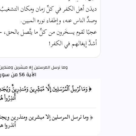
ديدَن أهل الكفر في كلِّ زمان ومكان التشغيبُ 
وصدِّ الناس عنه، وإطفاء نوره المبين.
عجبًا لقوم يسخَرون من كلِّ ما يتَّصل بالحق، ح
أشدَّ إيغالهم في الكفر!
وما نرسل المرسلين إلا مبشرين ومنذرين
الآية 56 من سورة الكهف
﴿ وَمَا نُرۡسِلُ ٱلۡمُرۡسَلِينَ إِلَّا مُبَشِّرِينَ وَمُنذِرِينَۚ وَيُجَٰدِلُ
أُنذِرُواْ 
﴿ وما نرسل المرسلين إلا مبشرين ومنذرين ويجادل
أنذروا هز