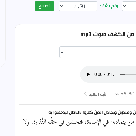
تصفح
رقم الأية :
اختيار قارئ الآية
آية رقم 56
الآية التالية
ين ومنذرين ويجادل الذين كفروا بالباطل ليدحضوا به
من يتمادى في الإساءة، فتحسُن في حقِّه النِّذارة، ولا