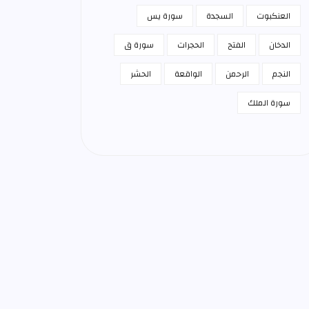
العنكبوت
السجدة
سورة يس
الدخان
الفتح
الحجرات
سورة ق
النجم
الرحمن
الواقعة
الحشر
سورة الملك