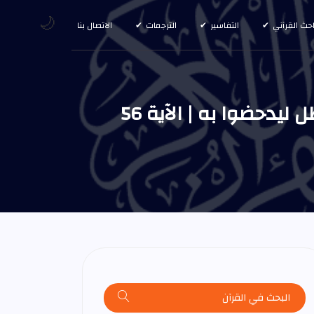
🌙
احث القرآني
التفاسير
الترجمات
الاتصال بنا
وما نرسل المرسلين إلا مبشرين ومنذرين ويجادل الذين كفروا بالباطل ليدحضوا به | الآية 56