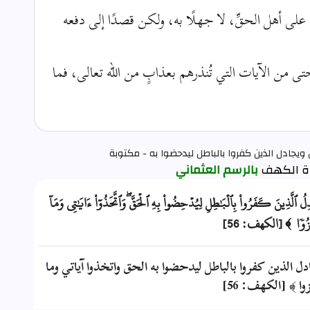
على أهل الحقِّ، لا جهلًا به، ولكن قصدًا إلى دفعه
تى من الآيات التي تُنذرهم بعذابٍ من الله تعالى، فما
 ويجادل الذين كفروا بالباطل ليدحضوا به - مكتوبة
بالرسم العثماني
 ٱلَّذِينَ كَفَرُواْ بِٱلۡبَٰطِلِ لِيُدۡحِضُواْ بِهِ ٱلۡحَقَّۖ وَٱتَّخَذُوٓاْ ءَايَٰتِي وَمَآ
هُزُوٗا ﴾ [الكهف: 56]
 الذين كفروا بالباطل ليدحضوا به الحق واتخذوا آياتي وما
وا ﴾ [الكهف: 56]