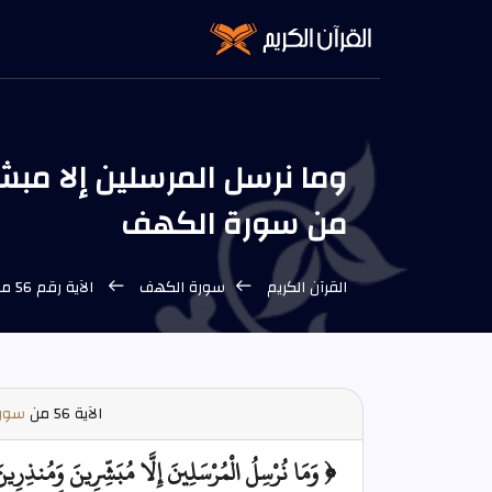
من سورة الكهف
القرآن الكريم
سورة الكهف
الآية رقم 56 من سورة الكهف
الآية
56 من
سورة
﴿ وَمَا نُرْسِلُ الْمُرْسَلِينَ إِلَّا مُبَشِّرِينَ وَمُنذِرِين