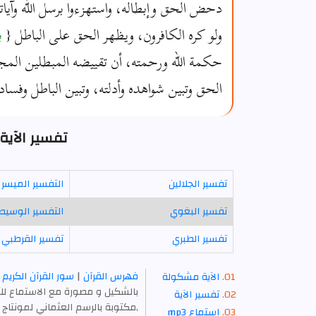
دحض الحق وإبطاله، واستهزءوا برسل الله وآياته،
ولو كره الكافرون، ويظهر الحق على الباطل {
بل
حكمة الله ورحمته، أن تقييضه المبطلين الم
الحق وتبين شواهده وأدلته، وتبين الباطل وفساد
تفسير الآية 56 - سورة الكه
تفسير الجلالين
التفسير الميسر
تفسير البغوي
التفسير الوسيط
تفسير الطبري
تفسير القرطبي
فهرس القرآن
|
سور القرآن الكريم
الآية مشكولة
بالشكيل و مصورة مع الاستماع للآ
تفسير الآية
,مكتوبة بالرسم العثماني لمونتاج 
استماع mp3