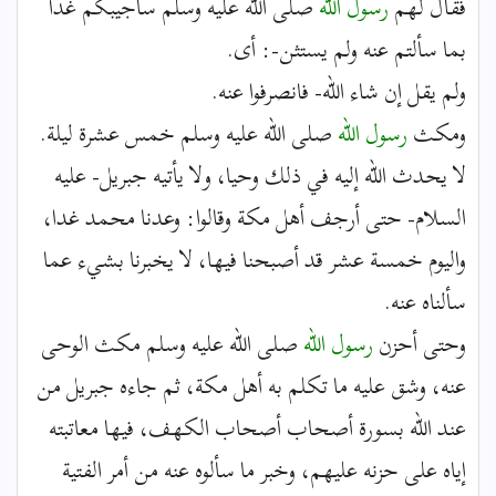
فقال لهم
رسول الله
صلى الله عليه وسلم سأجيبكم غدا
بما سألتم عنه ولم يستثن-: أى.
ولم يقل إن شاء الله- فانصرفوا عنه.
ومكث
رسول الله
صلى الله عليه وسلم خمس عشرة ليلة.
لا يحدث الله إليه في ذلك وحيا، ولا يأتيه جبريل- عليه
السلام- حتى أرجف أهل مكة وقالوا: وعدنا محمد غدا،
واليوم خمسة عشر قد أصبحنا فيها، لا يخبرنا بشيء عما
سألناه عنه.
وحتى أحزن
رسول الله
صلى الله عليه وسلم مكث الوحى
عنه، وشق عليه ما تكلم به أهل مكة، ثم جاءه جبريل من
عند الله بسورة أصحاب أصحاب الكهف، فيها معاتبته
إياه على حزنه عليهم، وخبر ما سألوه عنه من أمر الفتية