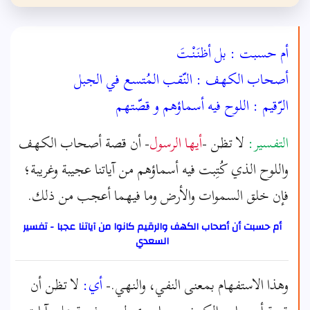
أم حسبت : بل أظنَنْـتَ
أصحاب الكهف : النّقب المُتسع في الجبل
الرّقيم : اللوح فيه أسماؤهم و قصّتهم
التفسير:
لا تظن -
أيها الرسول
- أن قصة أصحاب الكهف
واللوح الذي كُتِبت فيه أسماؤهم من آياتنا عجيبة وغريبة؛
فإن خلق السموات والأرض وما فيهما أعجب من ذلك.
أم حسبت أن أصحاب الكهف والرقيم كانوا من آياتنا عجبا - تفسير
السعدي
وهذا الاستفهام بمعنى النفي، والنهي.-
أي:
لا تظن أن