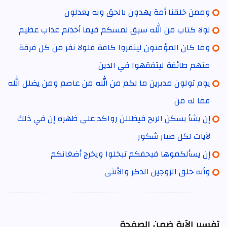
وممن خلقنا أمة يهدون بالحق وبه يعدلون
لولا كتاب من الله سبق لمسكم فيما أخذتم عذاب عظيم
وما كان المؤمنون لينفروا كافة فلولا نفر من كل فرقة
منهم طائفة ليتفقهوا في الدين
يوم تولون مدبرين ما لكم من الله من عاصم ومن يضلل الله
فما له من
إن يشأ يسكن الريح فيظللن رواكد على ظهره إن في ذلك
لآيات لكل صبار شكور
إن يسألكموها فيحفكم تبخلوا ويخرج أضغانكم
وأنه خلق الزوجين الذكر والأنثى
تفسير الآية ضمن الصفحة