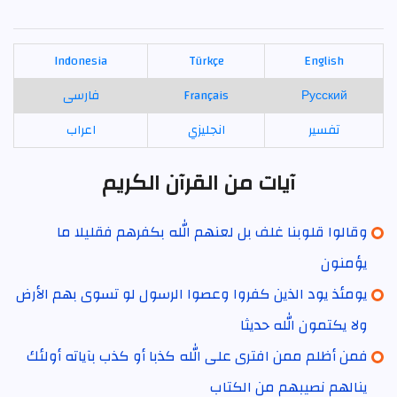
Indonesia
Türkçe
English
Русский
Français
فارسی
تفسير
انجليزي
اعراب
آيات من القرآن الكريم
وقالوا قلوبنا غلف بل لعنهم الله بكفرهم فقليلا ما
يؤمنون
يومئذ يود الذين كفروا وعصوا الرسول لو تسوى بهم الأرض
ولا يكتمون الله حديثا
فمن أظلم ممن افترى على الله كذبا أو كذب بآياته أولئك
ينالهم نصيبهم من الكتاب