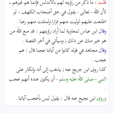
قلت :
ما ذكر من رؤيته لهم بالأندلس فإنما هم غيرهم ،
لأن الله - تعالى - يقول في حق أصحاب الكهف : لو
اطلعت عليهم لوليت منهم فرارا ولملئت منهم رعبا .
وقال
ابن عباس لمعاوية لما أراد رؤيتهم : قد منع الله من
هو خير منك عن ذلك ; وسيأتي في آخر القصة .
وقال
مجاهد في قوله كانوا من آياتنا عجبا قال : هم
عجب .
كذا روى ابن جريج عنه ; يذهب إلى أنه بإنكار على
النبي
-
صلى الله عليه وسلم
- أن يكون عنده أنهم عجب
.
وروى
ابن نجيح عنه قال : يقول ليس بأعجب آياتنا .