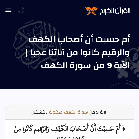
🌙
أم حسبت أن أصحاب الكهف
والرقيم كانوا من آياتنا عجبا |
الآية 9 من سورة الكهف
الآية
9 من
سورة الكهف مكتوبة
بالتشكيل
﴿ أَمْ حَسِبْتَ أَنَّ أَصْحَابَ الْكَهْفِ وَالرَّقِيمِ كَانُوا مِنْ