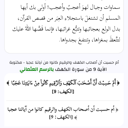
سماوات وجبال لهوَ أعجبُ وأعجب! أولى بك أيها
المسلم أن تشتغلَ باستجلاء العِبَر من قصص القرآن،
بدل الولع بعجائبها وتتبُّع غرائبها، فإنما قَصَّها اللهُ عليك
لتتَّعظَ بمغزاها، وتنتفعَ بجدواها.
أم حسبت أن أصحاب الكهف والرقيم كانوا من آياتنا عجبا - مكتوبة
الآية 9 من سورة الكهف
بالرسم العثماني
﴿ أَمۡ حَسِبۡتَ أَنَّ أَصۡحَٰبَ ٱلۡكَهۡفِ وَٱلرَّقِيمِ كَانُواْ مِنۡ ءَايَٰتِنَا عَجَبًا ﴾
[الكهف: 9]
﴿ أم حسبت أن أصحاب الكهف والرقيم كانوا من آياتنا عجبا
﴾ [الكهف: 9]