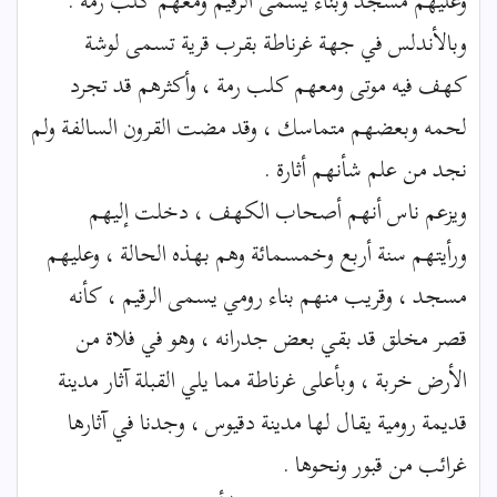
وعليهم مسجد وبناء يسمى الرقيم ومعهم كلب رمة .
وبالأندلس في جهة غرناطة بقرب قرية تسمى لوشة
كهف فيه موتى ومعهم كلب رمة ، وأكثرهم قد تجرد
لحمه وبعضهم متماسك ، وقد مضت القرون السالفة ولم
نجد من علم شأنهم أثارة .
ويزعم ناس أنهم أصحاب الكهف ، دخلت إليهم
ورأيتهم سنة أربع وخمسمائة وهم بهذه الحالة ، وعليهم
مسجد ، وقريب منهم بناء رومي يسمى الرقيم ، كأنه
قصر مخلق قد بقي بعض جدرانه ، وهو في فلاة من
الأرض خربة ، وبأعلى غرناطة مما يلي القبلة آثار مدينة
قديمة رومية يقال لها مدينة دقيوس ، وجدنا في آثارها
غرائب من قبور ونحوها .