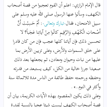
قال الإمام الرازي: اعلم أن القوم تعجبوا من قصة أصحاب
الكهف، وسألوا عنها الرسول صلى الله عليه وسلم على
سبيل الامتحان، فقال
-تبارك وتعالى-
: أَمْ حَسِبْتَ أَنَّ
أَصْحابَ الْكَهْفِ وَالرَّقِيمِ كانُوا مِنْ آياتِنا عَجَباً؟ لا
تحسبن ذلك فإن آياتنا كلها عجب فإن من كان قادرا
على خلق السموات والأرض، وعلى تزيين الأرض بما
عليها من نبات وحيوان ومعادن، ثم يجعلها بعد ذلك
صعيدا جرزا خالية من الكل، كيف يستبعد من قدرته
وحفظه ورحمته حفظ طائفة من الناس مدة ثلاثمائة سنة
وأكثر في النوم..» .
وعلى ذلك يكون المقصود بهذه الآيات الكريمة، بيان أن
قصة أصحاب الكهف ليست شيئا عجبا بالنسبة لقدرة