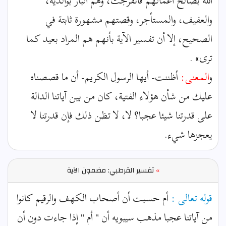
الله بصالح أعمالهم فانفرجت، وهم البار بوالديه،
والعفيف، والمستأجر، وقصتهم مشهورة ثابتة في
الصحيح، إلا أن تفسير الآية بأنهم هم المراد بعيد كما
ترى» .
و
المعنى:
أظننت- أيها الرسول الكريم- أن ما قصصناه
عليك من شأن هؤلاء الفتية، كان من بين آياتنا الدالة
على قدرتنا شيئا عجبا؟ لا، لا تظن ذلك فإن قدرتنا لا
يعجزها شيء.
»
تفسير القرطبي: مضمون الآية
قوله تعالى :
أم حسبت أن أصحاب الكهف والرقيم كانوا
من آياتنا عجبا مذهب سيبويه أن " أم " إذا جاءت دون أن