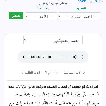
تفسير الصفحة
لمونتاج فيديو اليوتيوب .
السورة :
رقم الأية :
تصفح
اختيار قارئ الآية
آية رقم 9
الآية السابقة
الآية التالية
تدبر الآية: أم حسبت أن أصحاب الكهف والرقيم كانوا من آياتنا عجبا
لا تحسبنَّ نومَ فتيةِ الكهف مئاتِ السنين، وغرائبَ ما
جرى لهم أنه من عجائب آيات الله، فإن فيما حولك من