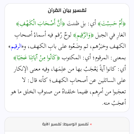
تفسير بيان القرآن
﴿أَمْ حَسِبْتَ﴾
أي: بل ظننتَ
﴿أَنَّ أَصْحَابَ الْكَهْفِ﴾
الغارِ في الجبل
﴿وَالرَّقِيمِ﴾
لوحٌ رُقم فيه أسماءُ أصحابِ
الكهف وخبَرُهم، ثم وضَعُوه على بابِ الكهف، و«
الرقيم
»
بمعنى: المرقوم؛ أي: المكتوب
﴿كَانُوا مِنْ آيَاتِنَا عَجَبًا﴾
أي: كانوا آيةً يَعْجَبُ بها من علِمَها، وفيه معنى الإنكار
على السائلين عن أصحابِ الكهف؛ كأنه قال: لا
تعجَبوا من أمرِهم، ففيما خلقناهُ من صنوفِ الخلق ما هو
أعجَبُ منه.
»
تفسير الوسيط: تفسير الآية