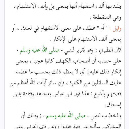
يتقدمها ألف استفهام أنها بمعنى بل وألف الاستفهام ،
وهي المنقطعة .
وقيل :
" أم " عطف على معنى الاستفهام في لعلك ، أو
بمعنى ألف الاستفهام على الإنكار .
قال الطبري : وهو تقرير للنبي -
صلى الله عليه وسلم
-
على حسابه أن أصحاب الكهف كانوا عجبا ، بمعنى
إنكار ذلك عليه ; أي لا يعظم ذلك بحسب ما عظمه
عليك السائلون من الكفرة ، فإن سائر آيات الله أعظم من
قصتهم وأشيع ; هذا قول ابن عباس ومجاهد وقتادة وابن
إسحاق .
والخطاب للنبي -
صلى الله عليه وسلم
- ; وذلك أن
المشركين سألوه عن فتية فقدوا ، وعن ذي القرنين وعن