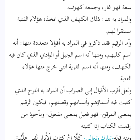
سعة فهو غار، وجمعه كهوف.
والمراد به هنا: ذلك الكهف الذي اتخذه هؤلاء الفتية
مستقرا لهم.
وأما الرقيم فقد ذكروا في المراد به أقوالا متعددة منها: أنه
اسم كلبهم، ومنها أنه اسم الجبل أو الوادي الذي كان فيه
الكهف، ومنها أنه اسم القرية التي خرج منها هؤلاء
الفتية.
ولعل أقرب الأقوال إلى الصواب أن المراد به اللوح الذي
كتبت فيه أسماؤهم وأنسابهم وقصتهم، فيكون الرقيم
بمعنى المرقوم- فهو فعيل بمعنى مفعول- ومأخوذ من
رقمت الكتاب إذا كتبته.
ومنه قوله
-تبارك وتعالى-
كَلَّا إِنَّ كِتابَ الْأَبْرارِ لَفِي عِلِّيِّينَ.