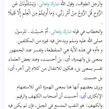
والرجل الطواف، وقول الله
-تبارك وتعالى-
وَيَسْئَلُونَكَ عَنِ
الرُّوحِ قُلِ الرُّوحُ مِنْ أَمْرِ رَبِّي، وَما أُوتِيتُمْ مِنَ الْعِلْمِ إِلَّا قَلِيلًا
.
والخطاب في قوله
-تبارك وتعالى-
أَمْ حَسِبْتَ.. للرسول
صلى الله عليه وسلم ويدخل فيه غيره من المكلفين.
و «أم» في هذه الآية هي المنقطعة، وتفسر عند الجمهور
بمعنى بل والهمزة،
أى:
بل أحسبت، وعند بعض العلماء
تفسر بمعنى بل، فتكون للانتقال من كلام إلى آخر،
أى:
بل حسبت.
ويرى بعضهم أنها هنا بمعنى الهمزة التي للاستفهام
الإنكارى
أى:
أحسبت أن أصحاب الكهف والرقيم.
والكهف: هو النقب المتسع في الجبل، فإن لم يكن فيه