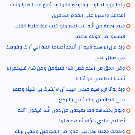
ولما برزوا لجالوت وجنوده قالوا ربنا أفرغ علينا صبرا وثبت
أقدامنا وانصرنا على القوم الكافرين
فبما رحمة من الله لنت لهم ولو كنت فظا غليظ القلب
لانفضوا من حولك فاعف
وإذ قال إبراهيم لأبيه آزر أتتخذ أصناما آلهة إني أراك وقومك
في ضلال مبين
وقل الحق من ربكم فمن شاء فليؤمن ومن شاء فليكفر إنا
أعتدنا للظالمين نارا أحاط
وإذ بوأنا لإبراهيم مكان البيت أن لا تشرك بي شيئا وطهر
بيتي للطائفين والقائمين والركع
ويوم يحشرهم وما يعبدون من دون الله فيقول أأنتم
أضللتم عبادي هؤلاء أم هم ضلوا
وكذلك جعلنا لكل نبي عدوا من المجرمين وكفى بربك