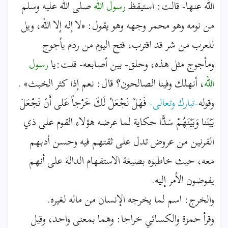
الله عنها- قالت: استيقظ
رسول الله
صلى الله عليه وسلم
من نومه وهو محمر وجهه وهو يقول: «لا إله إلا الله، ويل
للعرب من شر قد اقترب، فتح اليوم من ردم يأجوج
ومأجوج مثل هذه، وحلق- بين أصابعه- قلت:يا
رسول
الله
، أنهلك وفينا الصالحون؟ قال: نعم إذا كثر الخبث» .
وقوله
-تبارك وتعالى-
فَهَلْ نَجْعَلُ لَكَ خَرْجاً عَلى أَنْ تَجْعَلَ
بَيْنَنا وَبَيْنَهُمْ سَدًّا حكاية لما عرضه هؤلاء القوم على ذي
القرنين من عروض تدل على ثقتهم فيه وحسن أدبهم
معه، حيث خاطبوه بصيغة الاستفهام الدالة على أنهم
يفوضون الأمر إليه.
والخرج: اسم لما يخرجه الإنسان من ماله لغيره.
وقرأ حمزة والكسائي خراجا: وهما بمعنى واحد، وقيل