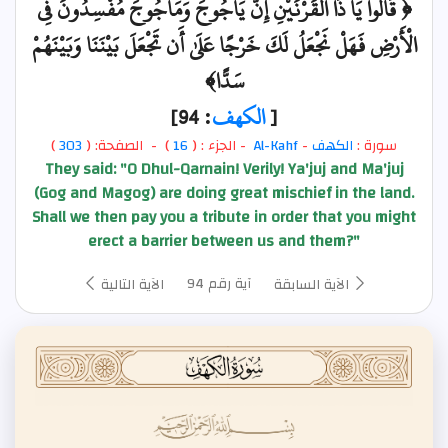
﴿ قَالُوا يَا ذَا الْقَرْنَيْنِ إِنَّ يَأْجُوجَ وَمَأْجُوجَ مُفْسِدُونَ فِي
الْأَرْضِ فَهَلْ نَجْعَلُ لَكَ خَرْجًا عَلَىٰ أَن تَجْعَلَ بَيْنَنَا وَبَيْنَهُمْ
سَدًّا﴾
[
الكهف
: 94]
سورة :
الكهف
-
Al-Kahf
- الجزء : (
16
) - الصفحة: (
303
)
They said: "O Dhul-Qarnain! Verily! Ya'juj and Ma'juj
(Gog and Magog) are doing great mischief in the land.
Shall we then pay you a tribute in order that you might
erect a barrier between us and them?"
آية رقم 94
الآية السابقة
الآية التالية