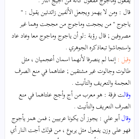
يفعول ومأجوج مفعول كأنه من أجيج النار .
قال : ومن لا يهمز ويجعل الألفين زائدتين يقول : "
ياجوج " من يججت وماجوج من مججت وهما غير
مصروفين ; قال رؤبة :لو أن ياجوج وماجوج معا وعاد عاد
واستجاشوا تبعاذكره الجوهري .
وقيل :
إنما لم ينصرفا لأنهما اسمان أعجميان ، مثل
طالوت وجالوت غير مشتقين ; علتاهما في منع الصرف
العجمة والتعريف والتأنيث .
وقال
ت فرقة : هو معرب من أج وأجج علتاهما في منع
الصرف التعريف والتأنيث .
وقال
أبو علي : يجوز أن يكونا عربيين ; فمن همز يأجوج
فهو على وزن يفعول مثل يربوع ، من قولك أجت النار أي