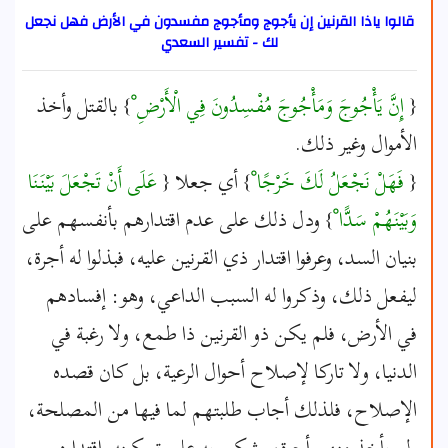
قالوا ياذا القرنين إن يأجوج ومأجوج مفسدون في الأرض فهل نجعل
لك - تفسير السعدي
{
إِنَّ يَأْجُوجَ وَمَأْجُوجَ مُفْسِدُونَ فِي الْأَرْضِ ْ
} بالقتل وأخذ
الأموال وغير ذلك.
{
فَهَلْ نَجْعَلُ لَكَ خَرْجًا ْ
} أي جعلا {
عَلَى أَنْ تَجْعَلَ بَيْنَنَا
وَبَيْنَهُمْ سَدًّا ْ
} ودل ذلك على عدم اقتدارهم بأنفسهم على
بنيان السد، وعرفوا اقتدار ذي القرنين عليه، فبذلوا له أجرة،
ليفعل ذلك، وذكروا له السبب الداعي، وهو: إفسادهم
في الأرض، فلم يكن ذو القرنين ذا طمع، ولا رغبة في
الدنيا، ولا تاركا لإصلاح أحوال الرعية، بل كان قصده
الإصلاح، فلذلك أجاب طلبتهم لما فيها من المصلحة،
ولم يأخذ منهم أجرة، وشكر ربه على تمكينه واقتداره