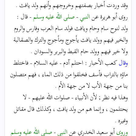
وقد وردت أخبار بصفتهم وخروجهم وأنهم ولد يافث .
روى أبو هريرة عن
النبي
-
صلى الله عليه وسلم
- قال :
ولد لنوح سام وحام ويافث فولد سام العرب وفارس والروم
والخير فيهم وولد يافث يأجوج ومأجوج والترك والصقالبة
ولا خير فيهم وولد حام القبط والبربر والسودان .
وقال
كعب الأحبار : احتلم آدم - عليه السلام - فاختلط
ماؤه بالتراب فأسف فخلقوا من ذلك الماء ، فهم متصلون
بنا من جهة الأب لا من جهة الأم .
وهذا فيه نظر ; لأن الأنبياء - صلوات الله عليهم - لا
يحتلمون ، وإنما هم من ولد يافث ، وكذلك قال مقاتل
وغيره .
وروى
أبو سعيد الخدري عن
النبي
-
صلى الله عليه وسلم