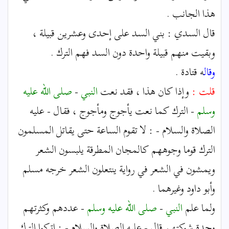
هذا الجانب .
قال السدي : بني السد على إحدى وعشرين قبيلة ،
وبقيت منهم قبيلة واحدة دون السد فهم الترك .
وقال
ه قتادة .
قلت :
وإذا كان هذا ، فقد نعت
النبي
-
صلى الله عليه
وسلم
- الترك كما نعت يأجوج ومأجوج ، فقال - عليه
الصلاة والسلام - : لا تقوم الساعة حتى يقاتل المسلمون
الترك قوما وجوههم كالمجان المطرقة يلبسون الشعر
ويمشون في الشعر في رواية ينتعلون الشعر خرجه مسلم
وأبو داود وغيرهما .
ولما علم
النبي
-
صلى الله عليه وسلم
- عددهم وكثرتهم
وحدة شوكتهم قال - عليه الصلاة والسلام - : اتركوا الترك