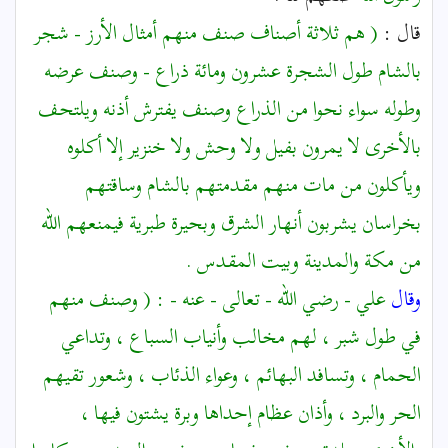
قال :
( هم ثلاثة أصناف صنف منهم أمثال الأرز - شجر
بالشام طول الشجرة عشرون ومائة ذراع - وصنف عرضه
وطوله سواء نحوا من الذراع وصنف يفترش أذنه ويلتحف
بالأخرى لا يمرون بفيل ولا وحش ولا خنزير إلا أكلوه
ويأكلون من مات منهم مقدمتهم بالشام وساقتهم
بخراسان يشربون أنهار الشرق وبحيرة طبرية فيمنعهم الله
من مكة والمدينة وبيت المقدس .
وقال
علي - رضي الله - تعالى - عنه - : ( وصنف منهم
في طول شبر ، لهم مخالب وأنياب السباع ، وتداعي
الحمام ، وتسافد البهائم ، وعواء الذئاب ، وشعور تقيهم
الحر والبرد ، وأذان عظام إحداها وبرة يشتون فيها ،