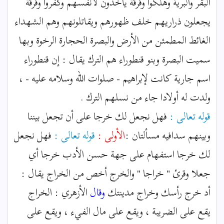
البقر والبرية وهلكوا وفرقة يأخذون لأنفسهم وكفروا وفرقة
يجعلون ذراريهم خلف ظهورهم ويقاتلونهم وهم الشهداء
الغائط المطمئن من الأرض والبصرة الحجارة الرخوة وبها
سميت البصرة وبنو قنطوراء هم الترك يقال : إن قنطوراء
اسم جارية كانت لإبراهيم - صلوات الله وسلامه عليه - ،
ولدت له أولادا جاء من نسلهم الترك .
قوله تعالى :
فهل نجعل لك خرجا على أن تجعل بيننا
وبينهم سدافيه مسألتان :
الأولى :
قوله تعالى :
فهل نجعل
لك خرجا استفهام على جهة حسن الأدب خرجا أي
جعلا وقرئ " خراجا " والخرج أخص من الخراج يقال :
أد خرج رأسك وخراج مدينتك
وقال
الأزهري : الخراج
يقع على الضريبة ، ويقع على مال الفيء ، ويقع على