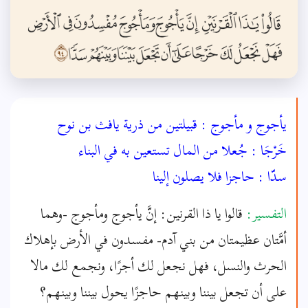
يأجوج و مأجوج : قبيلتين من ذرية يافث بن نوح
خَرْجَا : جُعلا من المال تستعين به في البناء
سدّا : حاجزا فلا يصلون إلينا
التفسير:
قالوا يا ذا القرنين: إنَّ يأجوج ومأجوج -وهما
أمَّتان عظيمتان من بني آدم- مفسدون في الأرض بإهلاك
الحرث والنسل، فهل نجعل لك أجرًا، ونجمع لك مالا
على أن تجعل بيننا وبينهم حاجزًا يحول بيننا وبينهم؟