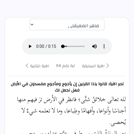
اختيار قارئ الآية
آية رقم 94
الآية السابقة
الآية التالية
تدبر الآية: قالوا ياذا القرنين إن يأجوج ومأجوج مفسدون في الأرض
فهل نجعل لك
لله تعالى خلائقُ شتَّى؛ فانظر في الأرض ترَ فيهم منها
أجناسًا وأنواعا، وأفهامًا وطِباعا، وما لا تعلمه شيءٌ لا
يُحصى.
نِعم الملِكُ الذي يبسط في رعيَّته عدله، ويستجيب