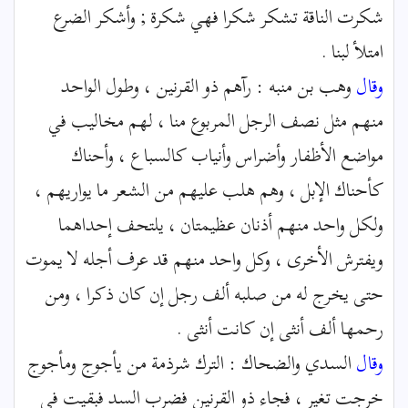
شكرت الناقة تشكر شكرا فهي شكرة ; وأشكر الضرع
امتلأ لبنا .
وقال
وهب بن منبه : رآهم ذو القرنين ، وطول الواحد
منهم مثل نصف الرجل المربوع منا ، لهم مخاليب في
مواضع الأظفار وأضراس وأنياب كالسباع ، وأحناك
كأحناك الإبل ، وهم هلب عليهم من الشعر ما يواريهم ،
ولكل واحد منهم أذنان عظيمتان ، يلتحف إحداهما
ويفترش الأخرى ، وكل واحد منهم قد عرف أجله لا يموت
حتى يخرج له من صلبه ألف رجل إن كان ذكرا ، ومن
رحمها ألف أنثى إن كانت أنثى .
وقال
السدي والضحاك : الترك شرذمة من يأجوج ومأجوج
خرجت تغير ، فجاء ذو القرنين فضرب السد فبقيت في