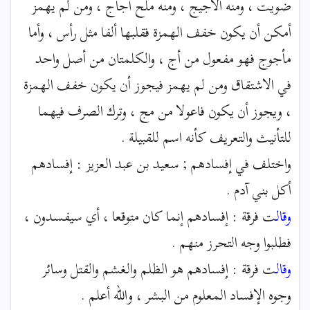
ضويت ، ومنه الأجيج ، ومنه ملح أجاج ، ومن لم يهمز
أمكن أن يكون خفف الهمزة فقلبها ألفا مثل رأس ، وأما
مأجوج فهو مفعول من أج ، والكلمتان من أصل واحد
في الاشتقاق ومن لم يهمز فيجوز أن يكون خفف الهمزة
، ويجوز أن يكون فاعولا من مج ، وترك الصرف فيهما
للتأنيث والتعريف كأنه اسم للقبيلة .
واختلف في إفسادهم ; سعيد بن عبد العزيز : إفسادهم
أكل بني آدم .
وقال
ت فرقة : إفسادهم إنما كان متوقعا ، أي سيفسدون ،
فطلبوا وجه التحرز منهم .
وقال
ت فرقة : إفسادهم هو الظلم والغشم والقتل وسائر
وجوه الإفساد المعلوم من البشر ، والله أعلم .