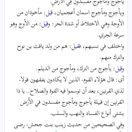
يَأْجُوجَ وَمَأْجُوجَ مُفْسِدُونَ فِي الْأَرْضِ.
ويأجوج ومأجوج اسمان أعجميان،
قيل:
مأخوذان من
الأوجة وهي الاختلاط أو شدة الحر: و
قيل:
من الأوج وهو
سرعة الجري.
واختلف في نسبهم، ف
قيل:
هم من ولد يافث بن نوح
والترك منهم.
و
قيل:
يأجوج من الترك، ومأجوج من الديلم.
أى: قال هؤلاء القوم- الذين لا يكادون يفقهون قولا-
لذي القرنين، بعد أن توسموا فيه القوة والصلاح.. يا ذا
القرنين إن قبيلة يأجوج ومأجوج مفسدون في الأرض
بشتى أنواع الفساد والنهب والسلب.
وفي الصحيحين من حديث زينب بنت جحش- رضى