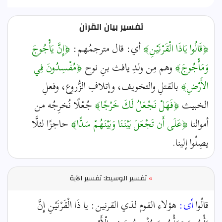
تفسير بيان القرآن
﴿قَالُوا يَاذَا الْقَرْنَيْنِ﴾
أي: قال مترجمُهم:
﴿إِنَّ يَأْجُوجَ
وَمَأْجُوجَ﴾
وهم مِن ولدِ يافث بنِ نوح
﴿مُفْسِدُونَ فِي
الأَرْضِ﴾
بالقتلِ والتخويف، وإتلافِ الزُّروع، وفعلِ
الخبيث
﴿فَهَلْ نَجْعَلُ لَكَ خَرْجًا﴾
جُعْلًا نُخرِجُه من
أموالنا
﴿عَلَى أَن تَجْعَلَ بَيْنَنَا وَبَيْنَهُمْ سَدًّا﴾
حاجزًا لئلَّا
يصِلُوا إلينا.
»
تفسير الوسيط: تفسير الآية
قالُوا
أى:
هؤلاء القوم لذي القرنين: يا ذَا الْقَرْنَيْنِ إِنَّ