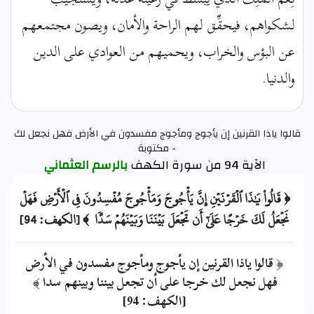
لشكواهم، فيحقِّق لهم الراحة والأمان، ويصون مجتمعهم
عن البؤس والخراب، ويحميهم من العوادي على الدين
والدنيا.
قالوا ياذا القرنين إن يأجوج ومأجوج مفسدون في الأرض فهل نجعل لك
- مكتوبة
الآية 94 من سورة الكهف
بالرسم العثماني
﴿ قَالُواْ يَٰذَا ٱلۡقَرۡنَيۡنِ إِنَّ يَأۡجُوجَ وَمَأۡجُوجَ مُفۡسِدُونَ فِي ٱلۡأَرۡضِ فَهَلۡ
نَجۡعَلُ لَكَ خَرۡجًا عَلَىٰٓ أَن تَجۡعَلَ بَيۡنَنَا وَبَيۡنَهُمۡ سَدّٗا ﴾ [الكهف: 94]
﴿ قالوا ياذا القرنين إن يأجوج ومأجوج مفسدون في الأرض
فهل نجعل لك خرجا على أن تجعل بيننا وبينهم سدا ﴾
[الكهف: 94]