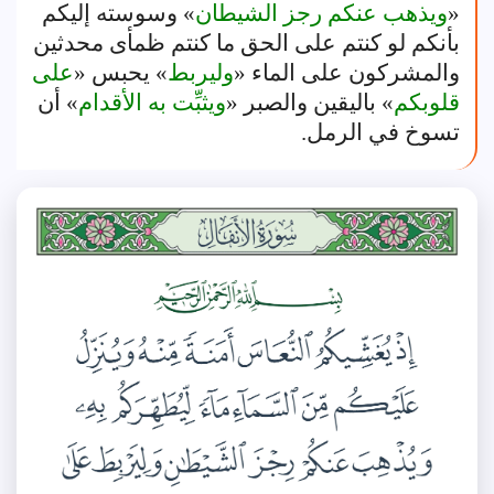
«
ويذهب عنكم رجز الشيطان
» وسوسته إليكم
بأنكم لو كنتم على الحق ما كنتم ظمأى محدثين
والمشركون على الماء «
وليربط
» يحبس «
على
قلوبكم
» باليقين والصبر «
ويثبِّت به الأقدام
» أن
تسوخ في الرمل.