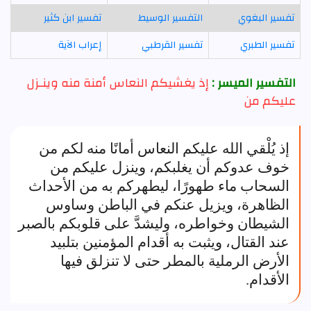
تفسير البغوي
التفسير الوسيط
تفسير ابن كثير
تفسير الطبري
تفسير القرطبي
إعراب الآية
التفسير الميسر :
إذ يغشيكم النعاس أمنة منه وينـزل
عليكم من
إذ يُلْقي الله عليكم النعاس أمانًا منه لكم من
خوف عدوكم أن يغلبكم، وينزل عليكم من
السحاب ماء طهورًا، ليطهركم به من الأحداث
الظاهرة، ويزيل عنكم في الباطن وساوس
الشيطان وخواطره، وليشدَّ على قلوبكم بالصبر
عند القتال، ويثبت به أقدام المؤمنين بتلبيد
الأرض الرملية بالمطر حتى لا تنزلق فيها
الأقدام.