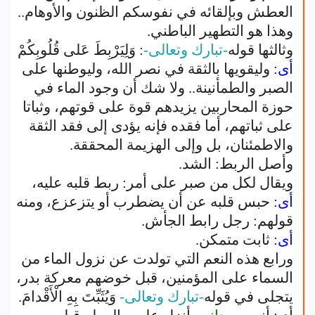
العطش وبإلقائه في نفوسكم الظنون والأوهام..
وهذا هو التطهير الباطني.
وثالثها قوله
-تبارك وتعالى-
: وَلِيَرْبِطَ عَلى قُلُوبِكُمْ
أى:
وليقويها بالثقة في نصر الله، وليوطنها على
الصبر والطمأنينة.. ولا شك أن وجود الماء في
حوزة المحاربين يزيدهم قوة على قوتهم، وثباتا
على ثباتهم، أما فقده فإنه يؤدى إلى فقد الثقة
والاطمئنان، بل وإلى الهزيمة المحققة.
وأصل الربط: الشد.
ويقال لكل من صبر على أمر: ربط قلبه عليه،
أى:
حبس قلبه عن أن يضطرب أو يتزعزع، ومنه
قولهم: رجل رابط الجأش.
أى:
ثابت متمكن.
ورابع هذه النعم التي تولدت عن نزول الماء من
السماء على المؤمنين، قبل خوضهم معركة بدر،
يتجلى في قوله
-تبارك وتعالى-
وَيُثَبِّتَ بِهِ الْأَقْدامَ.