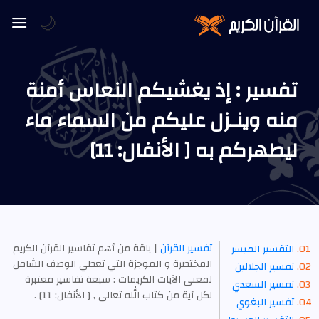
🌙
تفسير : إذ يغشيكم النعاس أمنة
منه وينـزل عليكم من السماء ماء
ليطهركم به [ الأنفال: 11]
تفسير القرآن
| باقة من أهم تفاسير القرآن الكريم
التفسير الميسر
المختصرة و الموجزة التي تعطي الوصف الشامل
تفسير الجلالين
لمعنى الآيات الكريمات : سبعة تفاسير معتبرة
تفسير السعدي
لكل آية من كتاب الله تعالى , [ الأنفال: 11] .
تفسير البغوي