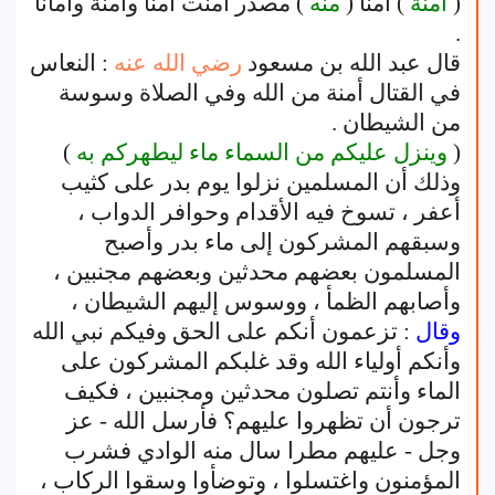
(
أمنة
) أمنا (
منه
) مصدر أمنت أمنا وأمنة وأمانا
.
قال عبد الله بن مسعود
رضي الله عنه
: النعاس
في القتال أمنة من الله وفي الصلاة وسوسة
من الشيطان .
(
وينزل عليكم من السماء ماء ليطهركم به
)
وذلك أن المسلمين نزلوا يوم بدر على كثيب
أعفر ، تسوخ فيه الأقدام وحوافر الدواب ،
وسبقهم المشركون إلى ماء بدر وأصبح
المسلمون بعضهم محدثين وبعضهم مجنبين ،
وأصابهم الظمأ ، ووسوس إليهم الشيطان ،
وقال
: تزعمون أنكم على الحق وفيكم نبي الله
وأنكم أولياء الله وقد غلبكم المشركون على
الماء وأنتم تصلون محدثين ومجنبين ، فكيف
ترجون أن تظهروا عليهم؟ فأرسل الله - عز
وجل - عليهم مطرا سال منه الوادي فشرب
المؤمنون واغتسلوا ، وتوضأوا وسقوا الركاب ،