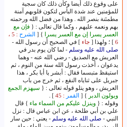
على وقوع ذلك أيضا وكأن ذلك كان سجية
للمؤمنين عند شدة البأس لتكون قلوبهم آمنة
مطمئنة بنصر الله . وهذا من فضل الله ورحمته
بهم ونعمه عليهم ، وكما قال تعالى : {
فإن مع
العسر يسرا إن مع العسر يسرا
} [
الشرح
: 5 ،
6
] ؛ ولهذا [
جاء
] في الصحيح أن رسول الله -
صلى الله عليه وسلم
- لما كان يوم بدر في
العريش مع الصديق - رضي الله عنه - وهما
يدعوان ، أخذت رسول الله سنة من النوم ، ثم
استيقظ متبسما فقال : أبشر يا أبا بكر ، هذا
جبريل على ثناياه النقع ، ثم خرج من باب
العريش ، وهو يتلو قوله تعالى : {
سيهزم الجمع
ويولون الدبر
} [
القمر
: 45
] .
وقوله : {
وينزل عليكم من السماء ماء
} قال
علي بن أبي طلحة ، عن ابن عباس قال : نزل
النبي -
صلى الله عليه وسلم
- يعني : حين سار
إلى بدر - والمسلمون بينهم وبين الماء رملة