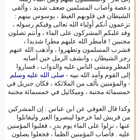
دعصة وأصاب المسلمين ضعف شديد ، وألقى
الشيطان في قلوبهم الغيظ ، يوسوس بينهم :
تزعمون أنكم أولياء الله تعالى وفيكم رسوله ،
وقد غلبكم المشركون على الماء ، وأنتم تصلون
مجنبين ! فأمطر الله عليهم مطرا شديدا ،
فشرب المسلمون وتطهروا ، وأذهب الله عنهم
رجز الشيطان ، وانشف الرمل حين أصابه
المطر ومشى الناس عليه والدواب ، فساروا
إلى القوم وأمد الله نبيه -
صلى الله عليه وسلم
- والمؤمنين بألف من الملائكة ، فكان جبريل في
خمسمائة مجنبة ، وميكائيل في خمسمائة مجنبة
.
وكذا قال العوفي عن ابن عباس : إن المشركين
من قريش لما خرجوا لينصروا العير وليقاتلوا
عنها ، نزلوا على الماء يوم بدر ، فغلبوا المؤمنين
عليه . فأصاب المؤمنين الظمأ ، فجعلوا يصلون