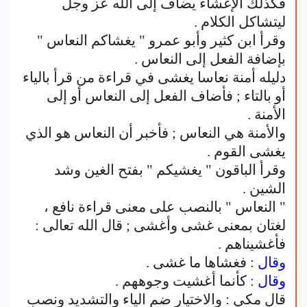
فكذلك الإغشاء يضاف إلى الله عز وجل
ليتشاكل الكلام .
وقرأ ابن كثير وأبو عمرو " يغشاكم النعاس "
بإضافة الفعل إلى النعاس .
دليله أمنة نعاسا يغشى في قراءة من قرأ بالياء
أو بالتاء ; فأضاف الفعل إلى النعاس أو إلى
الأمنة .
والأمنة هي النعاس ; فأخبر أن النعاس هو الذي
يغشى القوم .
وقرأ الباقون " يغشيكم " بفتح الغين وشد
الشين .
" النعاس " بالنصب على معنى قراءة نافع ،
لغتان بمعنى غشى وأغشى ; قال الله تعالى :
فأغشيناهم .
وقال
: فغشاها ما غشى .
وقال
: كأنما أغشيت وجوههم .
قال مكي : والاختيار ضم الياء والتشديد ونصب