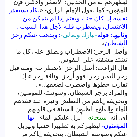
ليطهرهم به من الحدثين: الأصغر والأكبر، فإن
المؤمن- كما يقول الإمام الرازي- «
يكاد يستقذر
نفسه إذا كان جنبا، ويغتم إذا لم يتمكن من
الاغتسال، ويضطرب قلبه لأجل هذا السبب .
وثانيها: قوله
-تبارك وتعالى-
: ويذهب عنكم رجز
الشيطان
» .
وأصل الرجز: الاضطراب ويطلق على كل ما
تشتد مشقته على النفوس.
قال الراغب: أصل الرجز الاضطراب، ومنه قيل
رجز البعير رجزا فهو أرجز، وناقة رجزاء إذا
تقارب خطوها واضطرب لضعفها..» .
والمراد برجز الشيطان: وسوسته للمؤمنين،
وتخويفه إياهم من العطش وغيره عند فقدهم
الماء وإلقاؤه الظنون السيئة في قلوبهم.
أى: أنه
- سبحانه -
أنزل عليكم الماء
- أيها
المؤمنون-
ليطهركم به تطهيرا حسيا وليزيل
عنكم وسوسة الشيطان، بتخويفه إياكم من