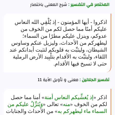
المختصر في التفسير :
شرح المعنى باختصار
اذكروا - أيها المؤمنون - إذ يُلْقِي الله النعاس
عليكم أمنًا مما حصل لكم من الخوف من
عدوكم، وينزل عليكم مطرًا من السماء؛
ليطهركم من الأحداث، وليزيل عنكم وساوس
الشيطان، وليثبِّت به قلوبكم لتثبت أبدانكم عند
اللقاء، وليثبِّت به الأقدام بتلْبِيد الأرض الرملية
حتى لا تسيخ فيها الأقدام.
تفسير الجلالين :
معنى و تأويل الآية 11
اذكر «
إذ يُغشِّيكم النعاس أمنة
» أمنا مما حصل
لكم من الخوف «
منه
» تعالى «
وَيُنَزِّلُ عليكم من
السماء ماء ليطهركم به
» من الأحداث والجنابات