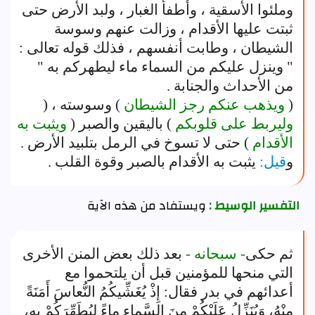
وملئوا الأسقية ، وأطفأ الغبار ، ولبد الأرض حتى
ثبتت عليها الأقدام ، وزالت عنهم وسوسة
الشيطان ، وطابت أنفسهم ، فذلك قوله تعالى :
" وينزل عليكم من السماء ماء ليطهركم به "
من الأحداث والجنابة .
(
ويذهب عنكم رجز الشيطان
) وسوسته ، (
وليربط على قلوبكم
) باليقين والصبر (
ويثبت به
الأقدام
) حتى لا تسوخ في الرمل بتلبيد الأرض .
و
قيل:
يثبت به الأقدام بالصبر وقوة القلب .
التفسير الوسيط :
ويستفاد من هذه الآية
ثم حكى
- سبحانه -
بعد ذلك بعض المنن الأخرى
التي منحها للمؤمنين قبل أن يلتحموا مع
أعدائهم في بدر فقال: إِذْ يُغَشِّيكُمُ النُّعاسَ أَمَنَةً
مِنْهُ، وَيُنَزِّلُ عَلَيْكُمْ مِنَ السَّماءِ ماءً لِيُطَهِّرَكُمْ بِهِ،