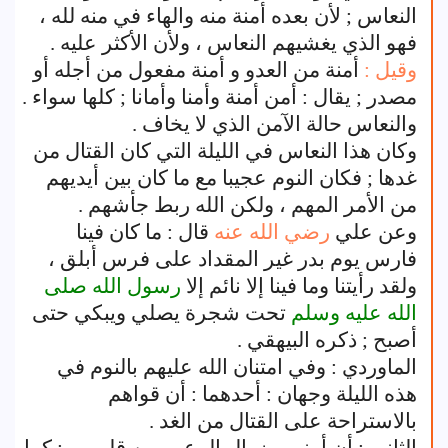
النعاس ; لأن بعده أمنة منه والهاء في منه لله ،
فهو الذي يغشيهم النعاس ، ولأن الأكثر عليه .
وقيل :
أمنة من العدو و أمنة مفعول من أجله أو
مصدر ; يقال : أمن أمنة وأمنا وأمانا ; كلها سواء .
والنعاس حالة الآمن الذي لا يخاف .
وكان هذا النعاس في الليلة التي كان القتال من
غدها ; فكان النوم عجيبا مع ما كان بين أيديهم
من الأمر المهم ، ولكن الله ربط جأشهم .
وعن علي
رضي الله عنه
قال : ما كان فينا
فارس يوم بدر غير المقداد على فرس أبلق ،
ولقد رأيتنا وما فينا إلا نائم إلا
رسول الله
صلى
الله عليه وسلم
تحت شجرة يصلي ويبكي حتى
أصبح ; ذكره البيهقي .
الماوردي : وفي امتنان الله عليهم بالنوم في
هذه الليلة وجهان : أحدهما : أن قواهم
بالاستراحة على القتال من الغد .