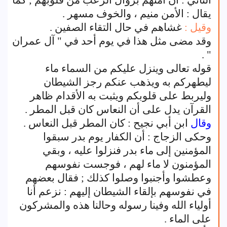
الثاني : أن أمنهم بزوال الرعب من قلوبهم ; كما
يقال : الأمن منيم ، والخوف مسهر .
وقيل :
غشاهم في حال التقاء الصفين .
وقد مضى مثل هذا في يوم أحد في " آل عمران
" .
قوله تعالى وينزل عليكم من السماء ماء
ليطهركم به ويذهب عنكم رجز الشيطان
وليربط على قلوبكم ويثبت به الأقدام ظاهر
القرآن يدل على أن النعاس كان قبل المطر .
وقال
ابن أبي نجيح : كان المطر قبل النعاس .
وحكى الزجاج : أن الكفار يوم بدر سبقوا
المؤمنين إلى ماء بدر فنزلوا عليه ، وبقي
المؤمنون لا ماء لهم ، فوجست نفوسهم
وعطشوا وأجنبوا وصلوا كذلك ; فقال بعضهم
في نفوسهم بإلقاء الشيطان إليهم : نزعم أنا
أولياء الله وفينا رسوله وحالنا هذه والمشركون
على الماء .