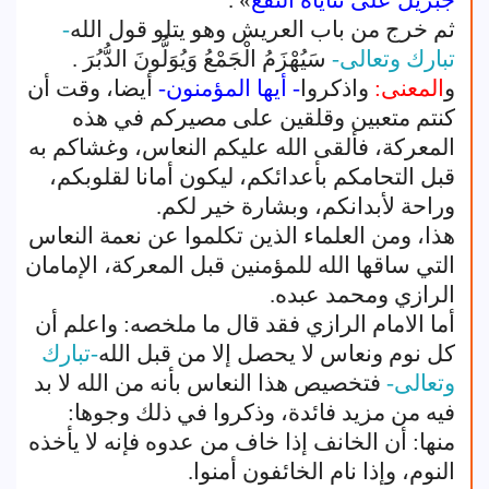
جبريل على ثناياه النقع
» .
ثم خرج من باب العريش وهو يتلو قول الله
-
تبارك وتعالى-
سَيُهْزَمُ الْجَمْعُ وَيُوَلُّونَ الدُّبُرَ .
و
المعنى:
واذكروا
- أيها المؤمنون-
أيضا، وقت أن
كنتم متعبين وقلقين على مصيركم في هذه
المعركة، فألقى الله عليكم النعاس، وغشاكم به
قبل التحامكم بأعدائكم، ليكون أمانا لقلوبكم،
وراحة لأبدانكم، وبشارة خير لكم.
هذا، ومن العلماء الذين تكلموا عن نعمة النعاس
التي ساقها الله للمؤمنين قبل المعركة، الإمامان
الرازي ومحمد عبده.
أما الامام الرازي فقد قال ما ملخصه: واعلم أن
كل نوم ونعاس لا يحصل إلا من قبل الله
-تبارك
وتعالى-
فتخصيص هذا النعاس بأنه من الله لا بد
فيه من مزيد فائدة، وذكروا في ذلك وجوها:
منها: أن الخانف إذا خاف من عدوه فإنه لا يأخذه
النوم، وإذا نام الخائفون أمنوا.