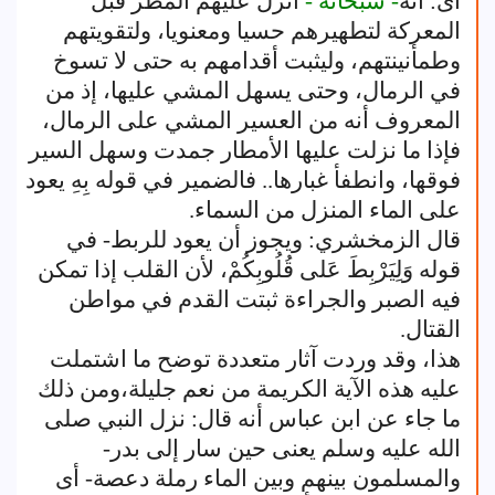
أى: أنه
- سبحانه -
أنزل عليهم المطر قبل
المعركة لتطهيرهم حسيا ومعنويا، ولتقويتهم
وطمأنينتهم، وليثبت أقدامهم به حتى لا تسوخ
في الرمال، وحتى يسهل المشي عليها، إذ من
المعروف أنه من العسير المشي على الرمال،
فإذا ما نزلت عليها الأمطار جمدت وسهل السير
فوقها، وانطفأ غبارها.. فالضمير في قوله بِهِ يعود
على الماء المنزل من السماء.
قال الزمخشري: ويجوز أن يعود للربط- في
قوله وَلِيَرْبِطَ عَلى قُلُوبِكُمْ، لأن القلب إذا تمكن
فيه الصبر والجراءة ثبتت القدم في مواطن
القتال.
هذا، وقد وردت آثار متعددة توضح ما اشتملت
عليه هذه الآية الكريمة من نعم جليلة،ومن ذلك
ما جاء عن ابن عباس أنه قال: نزل النبي صلى
الله عليه وسلم يعنى حين سار إلى بدر-
والمسلمون بينهم وبين الماء رملة دعصة- أى