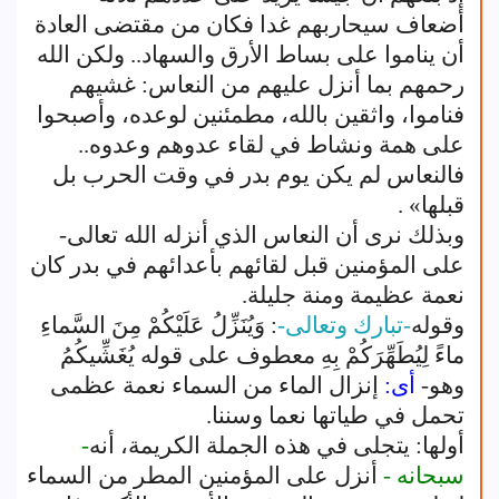
أضعاف سيحاربهم غدا فكان من مقتضى العادة
أن يناموا على بساط الأرق والسهاد.. ولكن الله
رحمهم بما أنزل عليهم من النعاس: غشيهم
فناموا، واثقين بالله، مطمئنين لوعده، وأصبحوا
على همة ونشاط في لقاء عدوهم وعدوه..
فالنعاس لم يكن يوم بدر في وقت الحرب بل
قبلها» .
وبذلك نرى أن النعاس الذي أنزله الله تعالى-
على المؤمنين قبل لقائهم بأعدائهم في بدر كان
نعمة عظيمة ومنة جليلة.
وقوله
-تبارك وتعالى-
: وَيُنَزِّلُ عَلَيْكُمْ مِنَ السَّماءِ
ماءً لِيُطَهِّرَكُمْ بِهِ معطوف على قوله يُغَشِّيكُمُ
وهو-
أى:
إنزال الماء من السماء نعمة عظمى
تحمل في طياتها نعما وسننا.
أولها: يتجلى في هذه الجملة الكريمة، أنه
-
سبحانه -
أنزل على المؤمنين المطر من السماء