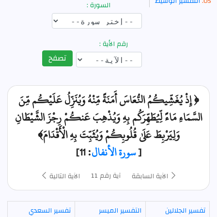
التفسير الوسيط
السورة :
رقم الأية :
تصفح
﴿ إِذْ يُغَشِّيكُمُ النُّعَاسَ أَمَنَةً مِّنْهُ وَيُنَزِّلُ عَلَيْكُم مِّنَ
السَّمَاءِ مَاءً لِّيُطَهِّرَكُم بِهِ وَيُذْهِبَ عَنكُمْ رِجْزَ الشَّيْطَانِ
وَلِيَرْبِطَ عَلَىٰ قُلُوبِكُمْ وَيُثَبِّتَ بِهِ الْأَقْدَامَ﴾
[
سورة الأنفال
: 11]
آية رقم 11
الآية السابقة
الآية التالية
تفسير الجلالين
التفسير الميسر
تفسير السعدي