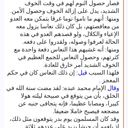
فصار حصول النوم لهم في وقت الخوف
الشديد، يدل على إزالة الخوف وحصول الأمن.
ومنها: أنهم ما ناموا نوما غرقا يتمكن معه العدو
من معافصتهم، بل كان ذلك نعاسا يزول معه
الإعياء والكلال، ولو قصدهم العدو في هذه
الحالة لعرفوا وصوله، ولقدروا على دفعه.
ومنها: أنه غشيهم هذا النعاس دفعة واحدة مع
كثرتهم، وحصول النعاس للجمع العظيم في
الخوف الشديد أمر خارق للعادة.
فلهذا السبب
قيل:
إن ذلك النعاس كان في حكم
المعجز .
وقال
الإمام محمد عبده: لقد مضت سنة الله في
الخلق، بأن من يتوقع في صبيحة ليلته هولا
كبيرا، ومصابا عظيما، فإنه يتجافى جنبه عن
مضجعه فيصبح خاملا ضعيفا.
وقد كان المسلمون يوم بدر يتوقعون مثل ذلك،
إذ بلغهم أن جيشا يزيد على عددهم ثلاثة