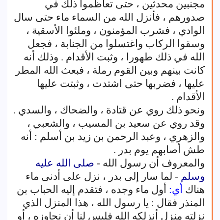
مجنبين محدثين ، حتى تعاظموا ذلك في
صدورهم ، فأنزل الله من السماء ماء حتى سال
الوادي ، فشرب المؤمنون ، وملئوا الأسقية ،
وسقوا الركاب واغتسلوا من الجنابة ، فجعل
الله في ذلك طهورا ، وثبت الأقدام . وذلك أنه
كانت بينهم وبين القوم رملة ، فبعث الله المطر
عليها ، فضربها حتى اشتدت ، وثبتت عليها
الأقدام .
ونحو ذلك روي عن قتادة ، والضحاك ، والسدي .
وقد روي عن سعيد بن المسيب ، والشعبي ،
والزهري ، وعبد الرحمن بن زيد بن أسلم : أنه
طش أصابهم يوم بدر .
والمعروف أن رسول الله -
صلى الله عليه
وسلم
- لما سار إلى بدر ، نزل على أدنى ماء
هناك
أي:
أول ماء وجده ، فتقدم إليه الحباب بن
المنذر فقال : يا رسول الله ، هذا المنزل الذي
نزلته منزل أنزلكه الله فليس لنا أن نجاوزه ، أو