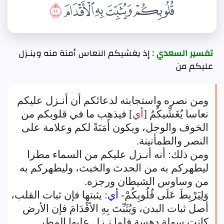
تفسير السعدي :
إذ يغشيكم النعاس أمنة منه وينـزل
عليكم من
ومن نصره واستجابته لدعائكم أن أنـزل عليكم
نعاسا يُغَشِّيكُمُ [
أي
] فيذهب ما في قلوبكم من
الخوف والوجل، ويكون أَمَنَةً لكم وعلامة على
النصر والطمأنينة.
ومن ذلك: أنه أنـزل عليكم من السماء مطرا
ليطهركم به من الحدث والخبث، وليطهركم به
من وساوس الشيطان ورجزه.
وَلِيَرْبِطَ عَلَى قُلُوبِكُمْ-
أي:
يثبتها فإن ثبات القلب،
أصل ثبات البدن، وَيُثَبِّتَ بِهِ الأقْدَامَ فإن الأرض
كانت سهلة دهسة فلما نـزل عليها المطر