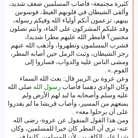
كثيرة مجتمعة- فأصاب المسلمين ضعف شديد،
وألقى الشيطان في قلوبهم الغيظ، فوسوس
بينهم، تزعمون أنكم أولياء الله وفيكم رسوله،
وقد غلبكم المشركون على الماء، وأنتم تصلون
مجنبين؟ فأمطر الله عليهم مطرا شديدا،
فشرب المسلمون وتطهروا، وأذهب الله عنهم
رجز الشيطان، وثبت الرمل حين أصابه المطر،
ومشى الناس عليه والدواب، فساروا إلى
القوم..» .
وعن عروة بن الزبير قال: بعث الله السماء
وكان الوادي دهسا فأصاب
رسول الله
صلى الله
عليه وسلم وأصحابه ما لبد لهم الأرض ولم
يمنعهم من المسير، وأصاب قريشا ما لم يقدروا
على أن يرحلوا معه» .
ومن هذا القول المنقول عن عروة- رضى الله
عنه- نرى أن المطر كان خيرا للمسلمين، وكان
شرا على الكافرين، لأن المسلمين كانوا في