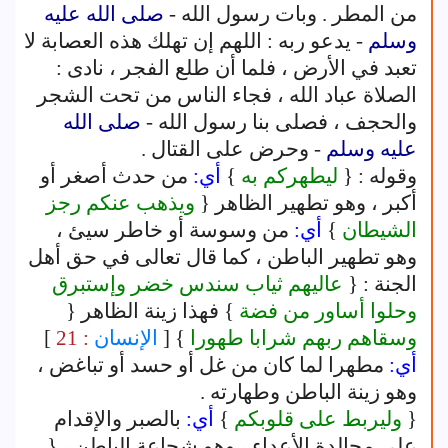
من المطر . وبات رسول الله -
صلى الله عليه
وسلم
- يدعو ربه : اللهم إن تهلك هذه العصابة لا
تعبد في الأرض ، فلما أن طلع الفجر ، نادى :
الصلاة عباد الله ، فجاء الناس من تحت الشجر
والحجف ، فصلى بنا رسول الله -
صلى الله
عليه وسلم
- وحرض على القتال .
وقوله : {
ليطهركم به
}
أي:
من حدث أصغر أو
أكبر ، وهو تطهير الظاهر {
ويذهب عنكم رجز
الشيطان
}
أي:
من وسوسة أو خاطر سيئ ،
وهو تطهير الباطن ، كما قال تعالى في حق أهل
الجنة : {
عاليهم ثياب سندس خضر وإستبرق
وحلوا أساور من فضة
} فهذا زينة الظاهر {
وسقاهم ربهم شرابا طهورا
} [
الإنسان
: 21
]
أي:
مطهرا لما كان من غل أو حسد أو تباغض ،
وهو زينة الباطن وطهارته .
{
وليربط على قلوبكم
}
أي:
بالصبر والإقدام
على مجالدة الأعداء ، وهو شجاعة الباطن ، {