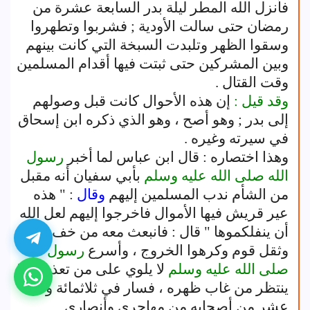
فأنزل الله المطر ليلة بدر السابعة عشرة من
رمضان حتى سالت الأودية ; فشربوا وتطهروا
وسقوا الظهر وتلبدت السبخة التي كانت بينهم
وبين المشركين حتى ثبتت فيها أقدام المسلمين
وقت القتال .
وقد قيل :
إن هذه الأحوال كانت قبل وصولهم
إلى بدر ; وهو أصح ، وهو الذي ذكره ابن إسحاق
في سيرته وغيره .
وهذا اختصاره : قال ابن عباس لما أخبر
رسول
الله
صلى الله عليه وسلم
بأبي سفيان أنه مقبل
من الشأم ندب المسلمين إليهم
وقال
: " هذه
عير قريش فيها الأموال فاخرجوا إليهم لعل الله
أن ينفلكموها " قال : فانبعث معه من خف ;
وثقل قوم وكرهوا الخروج ، وأسرع
رسول الله
صلى الله عليه وسلم
لا يلوي على من تعذر ، ولا
ينتظر من غاب ظهره ، فسار في ثلاثمائة وثلاثة
عشر من أصحابه من مهاجري وأنصاري .