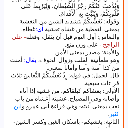
وَيُذْهِبَ عَنْكُمْ رِجْزَ الشَّيْطانِ، وَلِيَرْبِطَ عَلى
قُلُوبِكُمْ، وَيُثَبِّتَ بِهِ الْأَقْدامَ.
وقوله: يُغَشِّيكُمُ بتشديد الشين من التغشية
بمعنى التغطية من غشاه تغشية
أى:
غطاه.
والنعاس: أول النوم قبل أن يثقل، وفعله
- على
الراجح -
على وزن منع.
والأمنة: مصدر بمعنى الأمن.
وهو طمأنينة القلب وزوال الخوف،
يقال:
أمنت
من كذا أمنة وأمنا وأمانا بمعنى.
قال الجمل: في قوله: إِذْ يُغَشِّيكُمُ النُّعاسَ ثلاث
قراءات سبعية.
الأولى: يغشاكم كيلقاكم، من غشيه إذا أتاه
وأصابه وفي المصباح: غشيته أغشاه من باب
تعب بمعنى أتيته- وهي قراءة أبى عمرو و
ابن
كثير
.
الثانية: يغشيكم- بإسكان الغين وكسر الشين-