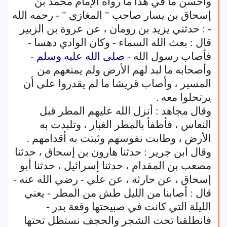
وأحسن ما في هذا ما رواه الإمام محمد بن
إسحاق بن يسار صاحب " المغازي " - رحمه الله
- : حدثني يزيد بن رومان ، عن عروة بن الزبير
قال : بعث الله السماء - وكان الوادي دهسا -
فأصاب رسول الله -
صلى الله عليه وسلم
-
وأصحابه ما لبد لهم الأرض ولم يمنعهم من
المسير ، وأصاب قريشا ما لم يقدروا على أن
يرتحلوا معه .
وقال مجاهد : أنزل الله عليهم المطر قبل
النعاس ، فأطفأ بالمطر الغبار ، وتلبدت به
الأرض ، وطابت نفوسهم وثبتت به أقدامهم .
وقال ابن جرير : حدثنا هارون بن إسحاق ، حدثنا
مصعب بن المقدام ، حدثنا إسرائيل ، حدثنا أبو
إسحاق ، عن حارثة ، عن علي - رضي الله عنه -
قال : أصابنا من الليل طش من المطر - يعني
الليلة التي كانت في صبيحتها وقعة بدر -
فانطلقنا تحت الشجر والحجف نستظل تحتها