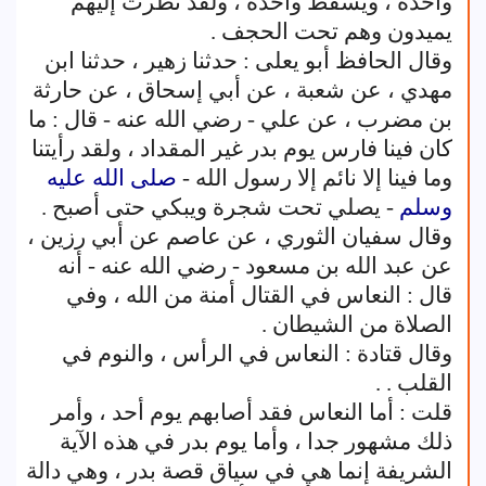
وآخذه ، ويسقط وآخذه ، ولقد نظرت إليهم
يميدون وهم تحت الحجف .
وقال الحافظ أبو يعلى : حدثنا زهير ، حدثنا ابن
مهدي ، عن شعبة ، عن أبي إسحاق ، عن حارثة
بن مضرب ، عن علي - رضي الله عنه - قال : ما
كان فينا فارس يوم بدر غير المقداد ، ولقد رأيتنا
وما فينا إلا نائم إلا رسول الله -
صلى الله عليه
وسلم
- يصلي تحت شجرة ويبكي حتى أصبح .
وقال سفيان الثوري ، عن عاصم عن أبي رزين ،
عن عبد الله بن مسعود - رضي الله عنه - أنه
قال : النعاس في القتال أمنة من الله ، وفي
الصلاة من الشيطان .
وقال قتادة : النعاس في الرأس ، والنوم في
القلب . .
قلت : أما النعاس فقد أصابهم يوم أحد ، وأمر
ذلك مشهور جدا ، وأما يوم بدر في هذه الآية
الشريفة إنما هي في سياق قصة بدر ، وهي دالة