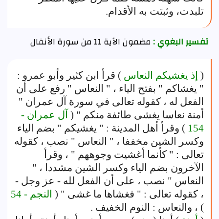
تلبدت، وثبتت به الأقدام.
تفسير البغوي :
مضمون الآية 11 من سورة الأنفال
(
إذ يغشيكم النعاس
) قرأ ابن كثير وأبو عمرو :
" يغشاكم " بفتح الياء ، " النعاس " رفع على أن
الفعل له ، كقوله تعالى في سورة آل عمران "
أمنة نعاسا يغشى طائفة منكم " (
آل عمران -
154
) وقرأ أهل المدينة : " يغشيكم " بضم الياء
وكسر الشين مخففا ، " النعاس " نصب ، كقوله
تعالى : " كأنما أغشيت وجوههم " ، وقرأ
الآخرون بضم الياء وكسر الشين مشددا ، "
النعاس " نصب ، على أن الفعل لله - عز وجل -
، كقوله تعالى : " فغشاها ما غشى " (
النجم - 54
) ، والنعاس : النوم الخفيف .