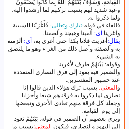
الْقِيامَةِ، وَسَوْفَ يُنَبِّئُهُمُ اللَّهُ بِما كانُوا يَصْنَعُونَ
وعيد شديد لهم بسبب تركهم لما أرشدوا إليه،
ولما ذكروا به.
فالفاء في قوله
-تبارك وتعالى-
فَأَغْرَيْنا للسببية
وأغرينا
أى:
ألقينا وهيجنا وألصقنا.
يقال:
أغريت فلانا بكذا حتى أغرى به،
أى:
ألزمته
به وألصقته وأصل ذلك من الغراء وهو ما يلتصق
به الشيء.
وقوله: بَيْنَهُمُ ظرف لأغرينا.
والضمير فيه يعود إلى فرق النصارى المتعددة
عند جمهور المفسرين.
و
المعنى:
بسبب ترك هؤلاء الذين قالوا إنا
نصارى لما ذكروا به فرقناهم شيعا وأحزابا
وجعلنا كل فرقة منهم تعادى الأخرى وتبغضها
إلى يوم القيامة.
ويرى بعضهم أن الضمير في قوله: بَيْنَهُمُ تعود
إلى اليهود والنصارى، فيكون
المعنى:
بسبب ما