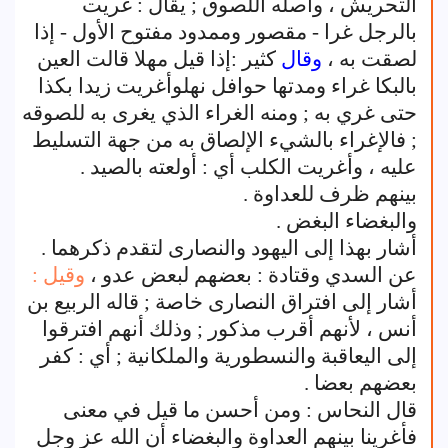
التحريش ، وأصله اللصوق ; يقال : غريت
بالرجل غرا - مقصور وممدود مفتوح الأول - إذا
لصقت به ،
وقال
كثير :إذا قيل مهلا قالت العين
بالبكا غراء ومدتها حوافل نهلوأغريت زيدا بكذا
حتى غري به ; ومنه الغراء الذي يغرى به للصوقه
; فالإغراء بالشيء الإلصاق به من جهة التسليط
عليه ، وأغريت الكلب أي : أولعته بالصيد .
بينهم ظرف للعداوة .
والبغضاء البغض .
أشار بهذا إلى اليهود والنصارى لتقدم ذكرهما .
عن السدي وقتادة : بعضهم لبعض عدو ،
وقيل :
أشار إلى افتراق النصارى خاصة ; قاله الربيع بن
أنس ، لأنهم أقرب مذكور ; وذلك أنهم افترقوا
إلى اليعاقبة والنسطورية والملكانية ; أي : كفر
بعضهم بعضا .
قال النحاس : ومن أحسن ما قيل في معنى
فأغرينا بينهم العداوة والبغضاء أن الله عز وجل