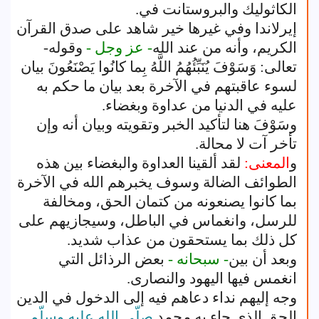
الكاثوليك والبروستانت في.
إيرلاندا وفي غيرها خير شاهد على صدق القرآن
الكريم، وأنه من عند الله
- عز وجل -
وقوله-
تعالى: وَسَوْفَ يُنَبِّئُهُمُ اللَّهُ بِما كانُوا يَصْنَعُونَ بيان
لسوء عاقبتهم في الآخرة بعد بيان ما حكم به
عليه في الدنيا من عداوة وبغضاء.
وسَوْفَ هنا لتأكيد الخبر وتقويته وبيان أنه وإن
تأخر آت لا محالة.
و
المعنى:
لقد ألقينا العداوة والبغضاء بين هذه
الطوائف الضالة وسوف يخبرهم الله في الآخرة
بما كانوا يصنعونه من كتمان الحق، ومخالفة
للرسل، وانغماس في الباطل، وسيجازيهم على
كل ذلك بما يستحقون من عذاب شديد.
وبعد أن بين
- سبحانه -
بعض الرذائل التي
انغمس فيها اليهود والنصارى.
وجه إليهم نداء دعاهم فيه إلى الدخول في الدين
الحق الذي جاء به محمد
صلّى الله عليه وسلّم