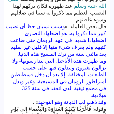
الله عليه وسلّم
عند ظهوره فكان تركهم لهذا
النصيب العظيم مما ذكروا به سببا في ضلالهم
وسوء عاقبتهم.
قال بعض العلماء: «
وسبب نسيان حظ أى نصيب
كبير مما ذكروا به، هو اضطهاد النصارى
اضطهادا شديدا في عهد الرومان حتى ضاعت
كتبهم ولم يعرف شيء منها إلا قليل غير سليم
بعد مائتي سنة من ترك المسيح هذه الدنيا.
وما ظهرت هذه الأناجيل التي يتدارسونها- ولا
يزالون يغيرون ويبدلون فيها على حسب
الطبعات المختلفة- إلا بعد أن دخل قسطنطين
أمبراطور الرومان في المسيحية، وغير وبدل
في مجمع نيقية الذي انعقد في سنة 325
ميلادية.
وقد ذهب لب الديانة وهو التوحيد
» .
وقوله: فَأَغْرَيْنا بَيْنَهُمُ الْعَداوَةَ وَالْبَغْضاءَ إِلى يَوْمِ