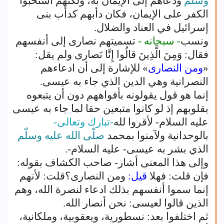
وسلّم
ودعاهم إلى الإيمان به، ولكنهم استحبوا
الكفر على الإيمان، فكان دأبهم كدأب بنى
إسرائيل في العناد والضلال.
ونسب
- سبحانه -
تسميتهم نصارى إلى أنفسهم
فقال: وَمِنَ الَّذِينَ قالُوا إِنَّا نَصارى ولم يقل:
«
ومن النصارى
» للإشارة إلى أن ادعاءهم
النصرانية وهي الدين الذي جاء به عيسى.
إنما هو قول يقولونه بأفواههم دون أن يتبعوه
بقلوبهم إذ لو كانوا متبعين حقا لما جاء به عيسى
عليه السلام- لأقروا لله
-تبارك وتعالى-
بالوحدانية ولآمنوا بمحمد
صلّى الله عليه وسلّم
الذي بشر به عيسى- عليه السلام-.
وإلى هذا المعنى أشار- صاحب الكشاف بقوله:
فإن قلت: فهلا
قيل:
ومن النصارى؟قلت: لأنهم
إنما سموا أنفسهم بذلك ادعاء لنصرة الله، وهم
الذين قالوا لعيسى: نحن أنصار الله.
ثم اختلفوا بعد: نسطورية، ويعقوبية، وملكانية،