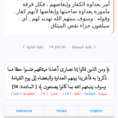
أمر بعداوة الكفار وإبغاضهم ، فكل فرقة
مأمورة بعداوة صاحبتها وإبغاضها لأنهم كفار .
وقوله : وسوف ينبئهم الله تهديد لهم ; أي :
سيلقون جزاء نقض الميثاق .
آية رقم 14
الآية السابقة
الآية التالية
﴿ ومن الذين قالوا إنا نصارى أخذنا ميثاقهم فنسوا حظا مما
ذكروا به فأغرينا بينهم العداوة والبغضاء إلى يوم القيامة
وسوف ينبئهم الله بما كانوا يصنعون ﴾ [ المائدة: 14]
سورة :
المائدة
- الأية : (
14
)
- الجزء : (
6
) - الصفحة: (
110
)
Indonesia
Türkçe
English