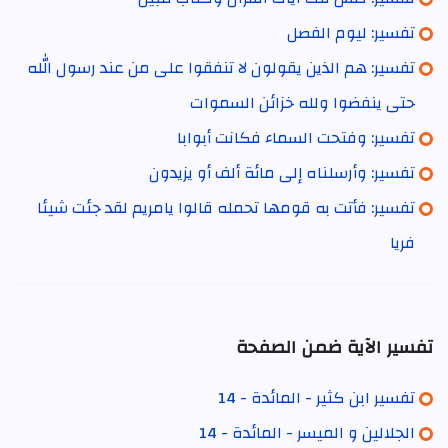
تفسير: ليوم الفصل
تفسير: هم الذين يقولون لا تنفقوا على من عند رسول الله
حتى ينفضوا ولله خزائن السموات
تفسير: وفتحت السماء فكانت أبوابا
تفسير: وأرسلناه إلى مائة ألف أو يزيدون
تفسير: فأتت به قومها تحمله قالوا يامريم لقد جئت شيئا
فريا
تفسير الآية ضمن الصفحة
تفسير ابن كثير - المائدة - 14
الجلالين و الميسر - المائدة - 14