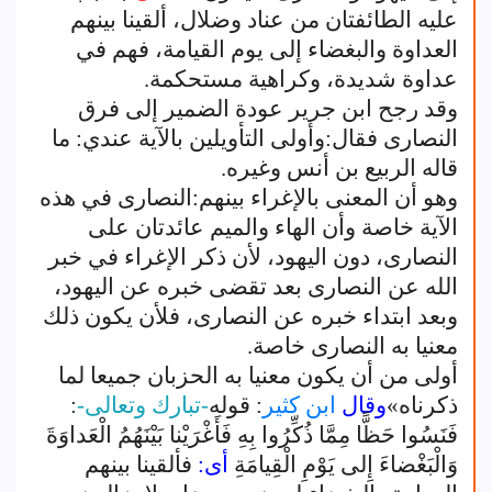
عليه الطائفتان من عناد وضلال، ألقينا بينهم
العداوة والبغضاء إلى يوم القيامة، فهم في
عداوة شديدة، وكراهية مستحكمة.
وقد رجح ابن جرير عودة الضمير إلى فرق
النصارى فقال:وأولى التأويلين بالآية عندي: ما
قاله الربيع بن أنس وغيره.
وهو أن المعنى بالإغراء بينهم:النصارى في هذه
الآية خاصة وأن الهاء والميم عائدتان على
النصارى، دون اليهود، لأن ذكر الإغراء في خبر
الله عن النصارى بعد تقضى خبره عن اليهود،
وبعد ابتداء خبره عن النصارى، فلأن يكون ذلك
معنيا به النصارى خاصة.
أولى من أن يكون معنيا به الحزبان جميعا لما
ذكرناه»
وقال
ابن كثير
: قوله
-تبارك وتعالى-
:
فَنَسُوا حَظًّا مِمَّا ذُكِّرُوا بِهِ فَأَغْرَيْنا بَيْنَهُمُ الْعَداوَةَ
وَالْبَغْضاءَ إِلى يَوْمِ الْقِيامَةِ
أى:
فألقينا بينهم