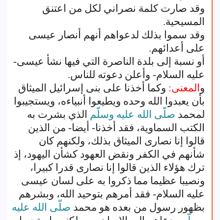
وقد صارت كلمة نصراني لكل من اعتنق
المسيحية.
وقد سموا بذلك لدعواهم أنهم أنصار عيسى
على أعدائهم.
أو نسبة إلى بلدة الناصرة التي فيها نشأ عيسى-
عليه السلام- وأعلن دعوته للناس.
و
المعنى:
وكما أخذنا على بنى إسرائيل الميثاق
بأن يعبدوا الله وحده ويطيعوا أنبياءه، ويستجيبوا
لمحمد
صلّى الله عليه وسلّم
الذي بشرت به
الكتب السماوية، فقد أخذنا- أيضا- من الذين
قالوا إنا نصارى الميثاق بذلك، ولكنهم كان
شأنهم في الكفر ونقض العهود كشأن اليهود، إذ
ترك هؤلاء الذين قالوا إنا نصارى قدرا كبيرا،
ونصيبا عظيما مما ذكروا به على لسان عيسى
عليه السلام- فقد أمرهم بتوحيد الله، وبشرهم
بظهور رسول من بعده هو محمد
صلّى الله عليه