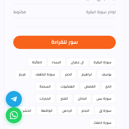
اواخر سورة البقرة
مكتوبة
سور للقراءة
سورة البقرة
آل عمران
النساء
المائدة
يوسف
ابراهيم
الحجر
سورة الكهف
مريم
الحج
القصص
العنكبوت
السجدة
سورة يس
الدخان
الفتح
الحجرات
سورة ق
النجم
الرحمن
الواقعة
الحشر
سورة الملك