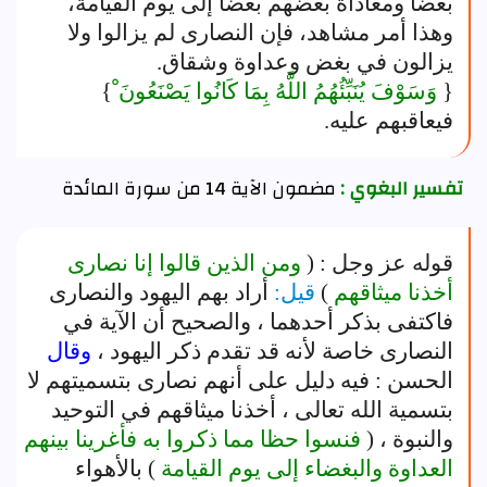
بعضا ومعاداة بعضهم بعضا إلى يوم القيامة،
وهذا أمر مشاهد، فإن النصارى لم يزالوا ولا
يزالون في بغض وعداوة وشقاق.
{
وَسَوْفَ يُنَبِّئُهُمُ اللَّهُ بِمَا كَانُوا يَصْنَعُونَ ْ
}
فيعاقبهم عليه.
تفسير البغوي :
مضمون الآية 14 من سورة المائدة
قوله عز وجل : (
ومن الذين قالوا إنا نصارى
أخذنا ميثاقهم
)
قيل:
أراد بهم اليهود والنصارى
فاكتفى بذكر أحدهما ، والصحيح أن الآية في
النصارى خاصة لأنه قد تقدم ذكر اليهود ،
وقال
الحسن : فيه دليل على أنهم نصارى بتسميتهم لا
بتسمية الله تعالى ، أخذنا ميثاقهم في التوحيد
والنبوة ، (
فنسوا حظا مما ذكروا به فأغرينا بينهم
العداوة والبغضاء إلى يوم القيامة
) بالأهواء