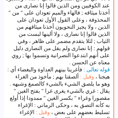
عند الكوفيين ومن الذين قالوا إنا نصارى من
أخذنا ميثاقه ; فالهاء والميم تعودان على " من "
المحذوفة ، وعلى القول الأول تعودان على
الذين ، ولا يجيز النحويون أخذنا ميثاقهم من
الذين قالوا إنا نصارى ، ولا ألينها لبست من
الثياب ; لئلا يتقدم مضمر على ظاهر ، وفي
قولهم : إنا نصارى ولم يقل من النصارى دليل
على أنهم ابتدعوا النصرانية وتسموا بها ; روي
معناه عن الحسن .
قوله تعالى :
فأغرينا بينهم العداوة والبغضاء أي :
هيجنا ،
وقيل :
ألصقنا بهم ; مأخوذ من الغراء
وهو ما يلصق الشيء بالشيء كالصمغ وشبهه .
يقال : غري بالشيء يغرى غرا " بفتح الغين "
مقصورا وغراء " بكسر الغين " ممدودا إذا أولع
به كأنه التصق به ، وحكى الرماني : الإغراء
تسليط بعضهم على بعض ،
وقيل :
الإغراء