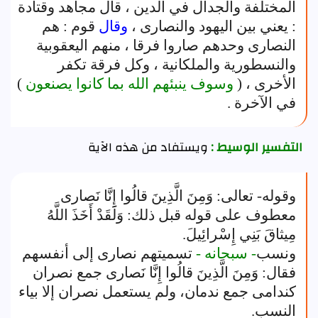
المختلفة والجدال في الدين ، قال مجاهد وقتادة
: يعني بين اليهود والنصارى ،
وقال
قوم : هم
النصارى وحدهم صاروا فرقا ، منهم اليعقوبية
والنسطورية والملكانية ، وكل فرقة تكفر
الأخرى ، (
وسوف ينبئهم الله بما كانوا يصنعون
)
في الآخرة .
التفسير الوسيط :
ويستفاد من هذه الآية
وقوله- تعالى: وَمِنَ الَّذِينَ قالُوا إِنَّا نَصارى
معطوف على قوله قبل ذلك: وَلَقَدْ أَخَذَ اللَّهُ
مِيثاقَ بَنِي إِسْرائِيلَ.
ونسب
- سبحانه -
تسميتهم نصارى إلى أنفسهم
فقال: وَمِنَ الَّذِينَ قالُوا إِنَّا نَصارى جمع نصران
كندامى جمع ندمان، ولم يستعمل نصران إلا بياء
النسب.