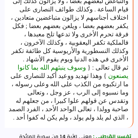
والتباغض لبعضهم بعضا ، ولا يزالون كذلك إلى
قيام الساعة . وكذلك طوائف النصارى على
اختلاف أجناسهم لا يزالون متباغضين متعادين ،
يكفر بعضهم بعضا ، ويلعن بعضهم بعضا ; فكل
فرقة تحرم الأخرى ولا تدعها تلج معبدها ،
فالملكية تكفر اليعقوبية ، وكذلك الآخرون ،
وكذلك النسطورية والأريوسية كل طائفة تكفر
الأخرى في هذه الدنيا ويوم يقوم الأشهاد .
ثم قال تعالى : {
وسوف ينبئهم الله بما كانوا
يصنعون
} وهذا تهديد ووعيد أكيد للنصارى على
ما ارتكبوه من الكذب على الله وعلى رسوله ،
وما نسبوه إلى الرب ، عز وجل ، وتعالى
وتقدس عن قولهم علوا كبيرا ، من جعلهم له
صاحبة وولدا ، تعالى الواحد الأحد ، الفرد الصمد
، الذي لم يلد ولم يولد ، ولم يكن له كفوا أحد .
تفسير القرطبي :
معنى الآية 14 من سورة المائدة