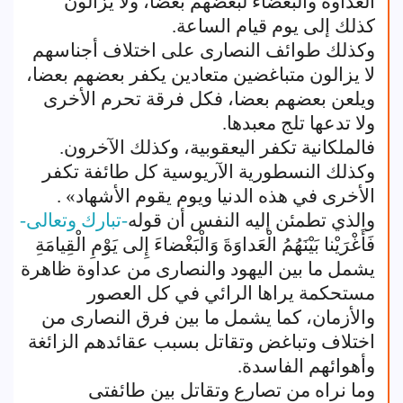
العداوة والبغضاء لبعضهم بعضا، ولا يزالون
كذلك إلى يوم قيام الساعة.
وكذلك طوائف النصارى على اختلاف أجناسهم
لا يزالون متباغضين متعادين يكفر بعضهم بعضا،
ويلعن بعضهم بعضا، فكل فرقة تحرم الأخرى
ولا تدعها تلج معبدها.
فالملكانية تكفر اليعقوبية، وكذلك الآخرون.
وكذلك النسطورية الآريوسية كل طائفة تكفر
الأخرى في هذه الدنيا ويوم يقوم الأشهاد» .
والذي تطمئن إليه النفس أن قوله
-تبارك وتعالى-
فَأَغْرَيْنا بَيْنَهُمُ الْعَداوَةَ وَالْبَغْضاءَ إِلى يَوْمِ الْقِيامَةِ
يشمل ما بين اليهود والنصارى من عداوة ظاهرة
مستحكمة يراها الرائي في كل العصور
والأزمان، كما يشمل ما بين فرق النصارى من
اختلاف وتباغض وتقاتل بسبب عقائدهم الزائغة
وأهوائهم الفاسدة.
وما نراه من تصارع وتقاتل بين طائفتى