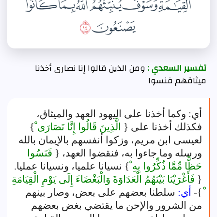
تفسير السعدي :
ومن الذين قالوا إنا نصارى أخذنا
ميثاقهم فنسوا
أي: وكما أخذنا على اليهود العهد والميثاق،
فكذلك أخذنا على {
الَّذِينَ قَالُوا إِنَّا نَصَارَى ْ
}
لعيسى ابن مريم، وزكوا أنفسهم بالإيمان بالله
ورسله وما جاءوا به، فنقضوا العهد، {
فَنَسُوا
حَظًّا مِّمَّا ذُكِّرُوا بِهِ ْ
} نسيانا علميا، ونسيانا عمليا.
{
فَأَغْرَيْنَا بَيْنَهُمُ الْعَدَاوَةَ وَالْبَغْضَاءَ إِلَى يَوْمِ الْقِيَامَةِ
}-
أي:
سلطنا بعضهم على بعض، وصار بينهم
من الشرور والإحن ما يقتضي بغض بعضهم