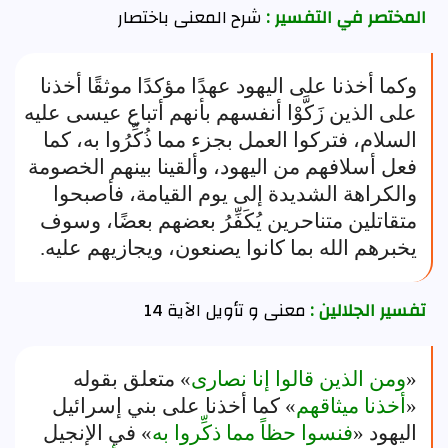
المختصر في التفسير :
شرح المعنى باختصار
وكما أخذنا على اليهود عهدًا مؤكدًا موثقًا أخذنا
على الذين زَكَّوْا أنفسهم بأنهم أتباع عيسى عليه
السلام، فتركوا العمل بجزء مما ذُكِّرُوا به، كما
فعل أسلافهم من اليهود، وألقينا بينهم الخصومة
والكراهة الشديدة إلى يوم القيامة، فأصبحوا
متقاتلين متناحرين يُكَفِّرُ بعضهم بعضًا، وسوف
يخبرهم الله بما كانوا يصنعون، ويجازيهم عليه.
تفسير الجلالين :
معنى و تأويل الآية 14
«
ومن الذين قالوا إنا نصارى
» متعلق بقوله
«
أخذنا ميثاقهم
» كما أخذنا على بني إسرائيل
اليهود «
فنسوا حظاً مما ذكِّروا به
» في الإنجيل