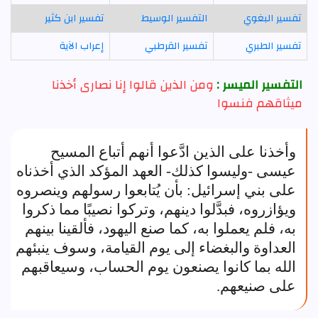
تفسير البغوي
التفسير الوسيط
تفسير ابن كثير
تفسير الطبري
تفسير القرطبي
إعراب الآية
التفسير الميسر :
ومن الذين قالوا إنا نصارى أخذنا
ميثاقهم فنسوا
وأخذنا على الذين ادَّعوا أنهم أتباع المسيح
عيسى -وليسوا كذلك- العهد المؤكد الذي أخذناه
على بني إسرائيل: بأن يُتابعوا رسولهم وينصروه
ويؤازروه، فبدَّلوا دينهم، وتركوا نصيبًا مما ذكروا
به، فلم يعملوا به، كما صنع اليهود، فألقينا بينهم
العداوة والبغضاء إلى يوم القيامة، وسوف ينبئهم
الله بما كانوا يصنعون يوم الحساب، وسيعاقبهم
على صنيعهم.