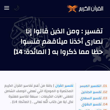
🌙
تفسير : ومن الذين قالوا إنا
نصارى أخذنا ميثاقهم فنسوا
حظا مما ذكروا به [ المائدة: 14]
تفسير القرآن
| باقة من أهم تفاسير القرآن الكريم
التفسير الميسر
المختصرة و الموجزة التي تعطي الوصف الشامل
تفسير الجلالين
لمعنى الآيات الكريمات : سبعة تفاسير معتبرة
تفسير السعدي
لكل آية من كتاب الله تعالى , [ المائدة: 14] .
تفسير البغوي