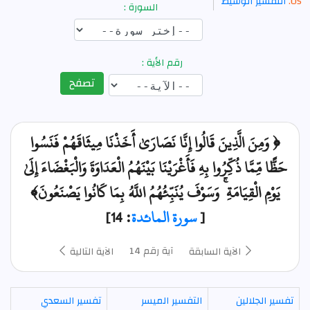
التفسير الوسيط
السورة :
رقم الأية :
تصفح
﴿ وَمِنَ الَّذِينَ قَالُوا إِنَّا نَصَارَىٰ أَخَذْنَا مِيثَاقَهُمْ فَنَسُوا
حَظًّا مِّمَّا ذُكِّرُوا بِهِ فَأَغْرَيْنَا بَيْنَهُمُ الْعَدَاوَةَ وَالْبَغْضَاءَ إِلَىٰ
يَوْمِ الْقِيَامَةِ ۚ وَسَوْفَ يُنَبِّئُهُمُ اللَّهُ بِمَا كَانُوا يَصْنَعُونَ﴾
[
سورة المائدة
: 14]
آية رقم 14
الآية السابقة
الآية التالية
تفسير الجلالين
التفسير الميسر
تفسير السعدي