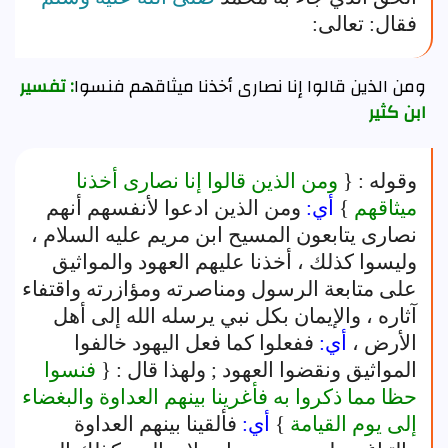
فقال: تعالى:
ومن الذين قالوا إنا نصارى أخذنا ميثاقهم فنسوا
: تفسير
ابن كثير
وقوله : {
ومن الذين قالوا إنا نصارى أخذنا
ميثاقهم
}
أي:
ومن الذين ادعوا لأنفسهم أنهم
نصارى يتابعون المسيح ابن مريم عليه السلام ،
وليسوا كذلك ، أخذنا عليهم العهود والمواثيق
على متابعة الرسول ومناصرته ومؤازرته واقتفاء
آثاره ، والإيمان بكل نبي يرسله الله إلى أهل
الأرض ،
أي:
ففعلوا كما فعل اليهود خالفوا
المواثيق ونقضوا العهود ; ولهذا قال : {
فنسوا
حظا مما ذكروا به فأغرينا بينهم العداوة والبغضاء
إلى يوم القيامة
}
أي:
فألقينا بينهم العداوة