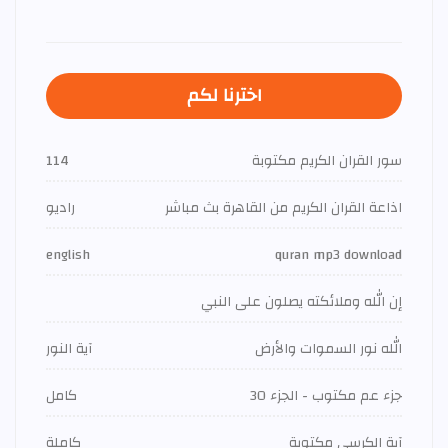
اخترنا لكم
سور القران الكريم مكتوبة
114
اذاعة القران الكريم من القاهرة بث مباشر
راديو
english
quran mp3 download
إن الله وملائكته يصلون على النبي
الله نور السموات والأرض
آية النور
جزء عم مكتوب - الجزء 30
كامل
آية الكرسي مكتوبة
كاملة