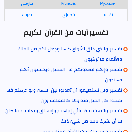
Русский
Français
فارسی
تفسير
انجليزي
اعراب
تفسير آيات من القرآن الكريم
تفسير: والذي خلق الأزواج كلها وجعل لكم من الفلك
والأنعام ما تركبون
تفسير: وإنهم ليصدونهم عن السبيل ويحسبون أنهم
مهتدون
تفسير: ولن تستطيعوا أن تعدلوا بين النساء ولو حرصتم فلا
تميلوا كل الميل فتذروها كالمعلقة وإن
تفسير: واتبعت ملة آبائي إبراهيم وإسحاق ويعقوب ما كان
لنا أن نشرك بالله من شيء ذلك
تفسير: طس تلك آيات القرآن وكتاب مبين