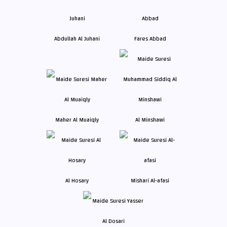
Abdullah Al Juhani
Fares Abbad
Maher Al Muaiqly
Al Minshawi
Al Hosary
Mishari Al-afasi