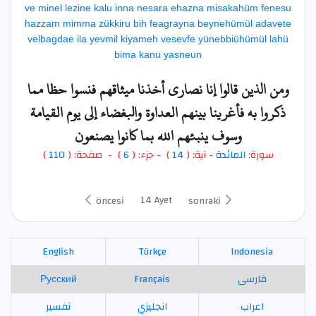
ve minel lezine kalu inna nesara ehazna misakahüm fenesu
hazzam mimma zükkiru bih feagrayna beynehümül adavete
velbagdae ila yevmil kiyameh vesevfe yünebbiühümül lahü
bima kanu yasneun
ومن الذين قالوا إنا نصارى أخذنا ميثاقهم فنسوا حظا مما
ذكروا به فأغرينا بينهم العداوة والبغضاء إلى يوم القيامة
وسوف ينبئهم الله بما كانوا يصنعون
)
110
) - صفحة: (
6
- جزء: (
)
14
- آية: (
المائدة
سورة:
14 Ayet
öncesi
sonraki
English
Türkçe
Indonesia
Русский
Français
فارسی
اعراب
انجليزي
تفسير