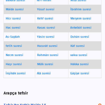
Bakara suresi
Âl-i İmrân
Nisâ suresi
Mâide suresi
Yûsuf suresi
İbrâhîm suresi
Hicr suresi
Kehf suresi
Meryem suresi
Hac suresi
Kasas suresi
Ankebût suresi
As-Sajdah
Yâsîn suresi
Duhân suresi
fetih suresi
Hucurât suresi
Kâf suresi
Necm suresi
Rahmân suresi
vakıa suresi
Haşr suresi
Mülk suresi
Hâkka suresi
İnşikâk suresi
Alâ suresi
Gâşiye suresi
Arapça tefsir
Tafsir Ibn Kathir Maide 14