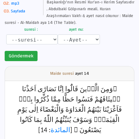
Başkanlığı'nın Resmi Kur'an-ı Kerim Sayfasıdır
mp3
, Abdulbaki Gölpınarlı meali, Kuran
Sayfada
Araştırmaları Vakfı & ayet nasıl okunur : Maide
suresi - Al-Maidah aya 14 (The Table).
suresi :
ayet nu:
Göndermek
Maide suresi
ayet
14
﴿وَمِنَ الَّذ۪ينَ قَالُٓوا اِنَّا نَصَارٰٓى اَخَذْنَا
م۪يثَاقَهُمْ فَنَسُوا حَظًّا مِمَّا ذُكِّرُوا بِه۪ۖ
فَاَغْرَيْنَا بَيْنَهُمُ الْعَدَاوَةَ وَالْبَغْضَٓاءَ اِلٰى يَوْمِ
الْقِيٰمَةِۜ وَسَوْفَ يُنَبِّئُهُمُ اللّٰهُ بِمَا كَانُوا
: 14]
المائدة
يَصْنَعُونَ ﴾ [