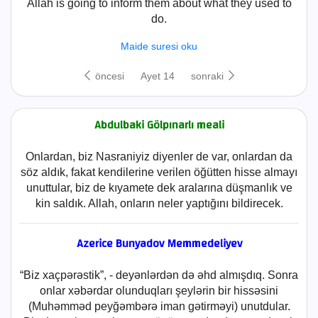
Allah is going to inform them about what they used to
do.
Maide suresi oku
öncesi
Ayet 14
sonraki
Abdulbaki Gölpınarlı meali
Onlardan, biz Nasraniyiz diyenler de var, onlardan da
söz aldık, fakat kendilerine verilen öğütten hisse almayı
unuttular, biz de kıyamete dek aralarına düşmanlık ve
kin saldık. Allah, onların neler yaptığını bildirecek.
Azerice Bunyadov Memmedeliyev
“Biz xaçpərəstik”, - deyənlərdən də əhd almışdıq. Sonra
onlar xəbərdar olunduqları şeylərin bir hissəsini
(Muhəmməd peyğəmbərə iman gətirməyi) unutdular.