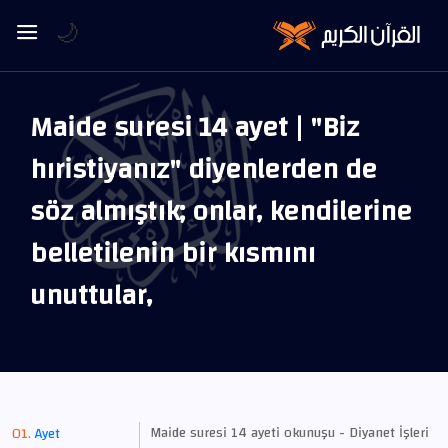
🌙
Maide suresi 14 ayet | "Biz
hıristiyanız" diyenlerden de
söz almıştık; onlar, kendilerine
belletilenin bir kısmını
unuttular,
Maide suresi 14 ayeti okunuşu - Diyanet İşleri
Ayet