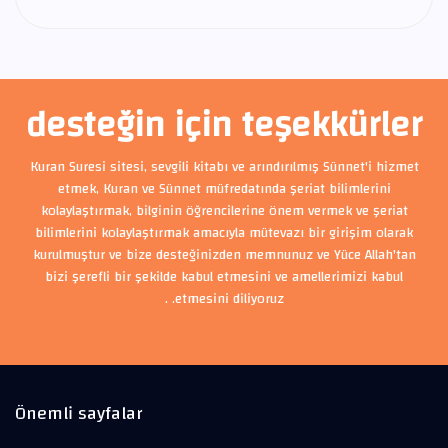
desteğin için teşekkürler
Kuran Suresi sitesi, sevgili kitabı ve arındırılmış Sünnet'i hizmet
etmek, Kuran ve Sünnet müfredatında şeriat bilimlerini
kolaylaştırmak, bilginin öğrencilerine önem vermek ve şeriat
bilimlerini kolaylaştırmak amacıyla mütevazı bir girişim olarak
kurulmuştur ve bize desteğinizden memnunuz ve Yüce Allah'tan
bizi şerefli bir şekilde kabul etmesini ve amellerimizi kabul
etmesini diliyoruz. .
Önemli sayfalar