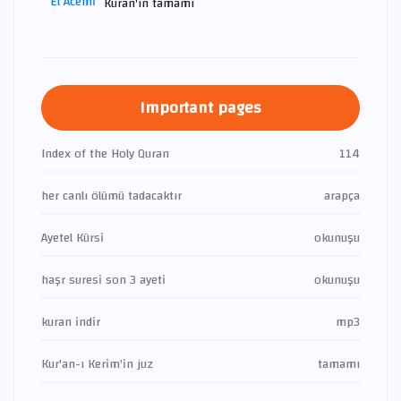
Kuran'ın tamamı
Important pages
Index of the Holy Quran
114
her canlı ölümü tadacaktır
arapça
Ayetel Kürsi
okunuşu
haşr suresi son 3 ayeti
okunuşu
kuran indir
mp3
Kur'an-ı Kerim'in juz
tamamı