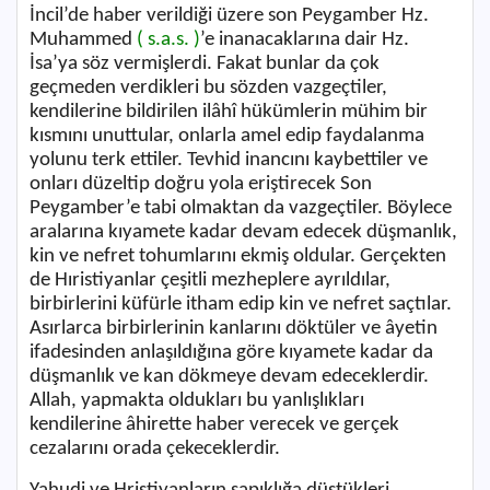
İncil’de haber verildiği üzere son Peygamber Hz.
Muhammed
( s.a.s. )
’e inanacaklarına dair Hz.
İsa’ya söz vermişlerdi. Fakat bunlar da çok
geçmeden verdikleri bu sözden vazgeçtiler,
kendilerine bildirilen ilâhî hükümlerin mühim bir
kısmını unuttular, onlarla amel edip faydalanma
yolunu terk ettiler. Tevhid inancını kaybettiler ve
onları düzeltip doğru yola eriştirecek Son
Peygamber’e tabi olmaktan da vazgeçtiler. Böylece
aralarına kıyamete kadar devam edecek düşmanlık,
kin ve nefret tohumlarını ekmiş oldular. Gerçekten
de Hıristiyanlar çeşitli mezheplere ayrıldılar,
birbirlerini küfürle itham edip kin ve nefret saçtılar.
Asırlarca birbirlerinin kanlarını döktüler ve âyetin
ifadesinden anlaşıldığına göre kıyamete kadar da
düşmanlık ve kan dökmeye devam edeceklerdir.
Allah, yapmakta oldukları bu yanlışlıkları
kendilerine âhirette haber verecek ve gerçek
cezalarını orada çekeceklerdir.