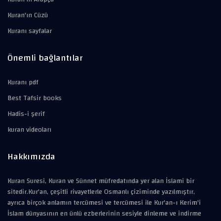
Kuran'ın Cüzü
Kuranı sayfalar
Önemli bağlantılar
Kuranı pdf
Best Tafsir books
Hadis-i şerif
kuran videoları
Hakkımızda
Kuran Suresi, Kuran ve Sünnet müfredatında yer alan İslami bir
sitedir.Kur'an, çeşitli rivayetlerle Osmanlı çiziminde yazılmıştır,
ayrıca birçok anlamın tercümesi ve tercümesi ile Kur'an-ı Kerim'i
İslam dünyasının en ünlü ezberlerinin sesiyle dinleme ve indirme