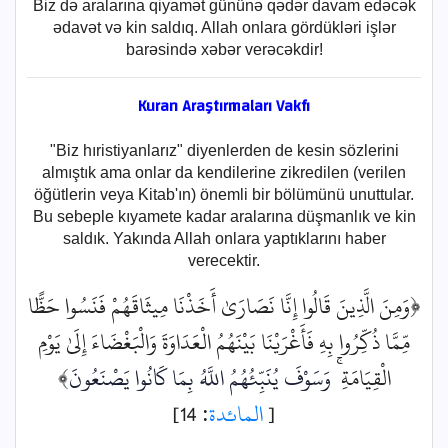
Biz də aralarına qiyamət gününə qədər davam edəcək
ədavət və kin saldıq. Allah onlara gördükləri işlər
barəsində xəbər verəcəkdir!
Kuran Araştırmaları Vakfı
"Biz hıristiyanlarız" diyenlerden de kesin sözlerini
almıştık ama onlar da kendilerine zikredilen (verilen
öğütlerin veya Kitab'ın) önemli bir bölümünü unuttular.
Bu sebeple kıyamete kadar aralarına düşmanlık ve kin
saldık. Yakında Allah onlara yaptıklarını haber
verecektir.
﴿وَمِنَ الَّذِينَ قَالُوا إِنَّا نَصَارَىٰ أَخَذْنَا مِيثَاقَهُمْ فَنَسُوا حَظًّا
مِّمَّا ذُكِّرُوا بِهِ فَأَغْرَيْنَا بَيْنَهُمُ الْعَدَاوَةَ وَالْبَغْضَاءَ إِلَىٰ يَوْمِ
﴾
وَسَوْفَ يُنَبِّئُهُمُ اللَّهُ بِمَا كَانُوا يَصْنَعُونَ
الْقِيَامَةِ ۚ
: 14]
المائدة
[