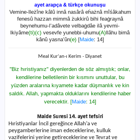
ayet arapça & türkçe okunuşu
Vemine-lleżîne kâlû innâ nasârâ eḣażnâ mîśâkahum
fenesû hazzan mimmâ żukkirû bihi feaġraynâ
beynehumu-l’adâvete velbaġdâe ilâ yevmi-
lkiyâme
(ti)
(c)
vesevfe yunebbi-uhumu
(A)
llâhu bimâ
kânû yasna’ûn
(e)
[
Maide
: 14]
Meal Kur'an-ı Kerim - Diyanet
"Biz hıristiyanız" diyenlerden de söz almıştık; onlar,
kendilerine belletilenin bir kısmını unuttular, bu
yüzden aralarına kıyamete kadar düşmanlık ve kin
saldık. Allah, yapmakta olduklarını kendilerine haber
verecektir. [
Maide
: 14]
Maide Suresi 14. ayet tefsiri
Hıristiyanlar İncil gereğince Allah’a ve
peygamberlerine iman edeceklerine, kulluk
vazifelerini yerine getireceklerine ve Tevrat ve