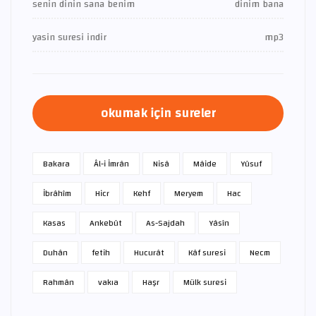
senin dinin sana benim
dinim bana
yasin suresi indir
mp3
okumak için sureler
Bakara
Âl-i İmrân
Nisâ
Mâide
Yûsuf
İbrâhîm
Hicr
Kehf
Meryem
Hac
Kasas
Ankebût
As-Sajdah
Yâsîn
Duhân
fetih
Hucurât
Kâf suresi
Necm
Rahmân
vakıa
Haşr
Mülk suresi