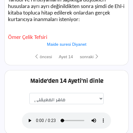
Yahudi ve Hristiyanların sapıklığa düştükleri
hususlara ayrı ayrı değinildikten sonra şimdi de Ehl-i
kitaba topluca hitap edilerek onlardan gerçek
kurtarıcıya inanmaları isteniyor:
Ömer Çelik Tefsiri
Maide suresi Diyanet
öncesi
Ayet 14
sonraki
Maide'den 14 Ayeti'ni dinle
اختيار قارئ الآية