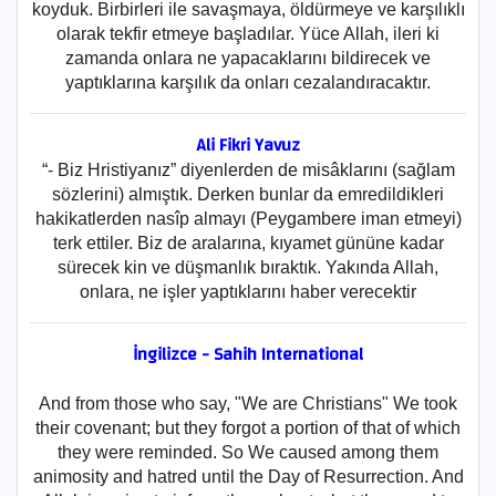
koyduk. Birbirleri ile savaşmaya, öldürmeye ve karşılıklı
olarak tekfir etmeye başladılar. Yüce Allah, ileri ki
zamanda onlara ne yapacaklarını bildirecek ve
yaptıklarına karşılık da onları cezalandıracaktır.
Ali Fikri Yavuz
“- Biz Hristiyanız” diyenlerden de misâklarını (sağlam
sözlerini) almıştık. Derken bunlar da emredildikleri
hakikatlerden nasîp almayı (Peygambere iman etmeyi)
terk ettiler. Biz de aralarına, kıyamet gününe kadar
sürecek kin ve düşmanlık bıraktık. Yakında Allah,
onlara, ne işler yaptıklarını haber verecektir
İngilizce - Sahih International
And from those who say, "We are Christians" We took
their covenant; but they forgot a portion of that of which
they were reminded. So We caused among them
animosity and hatred until the Day of Resurrection. And