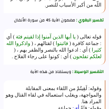
اللّه من أكبر الأسباب للنصر‏.‏
تفسير البغوي :
مضمون الآية 45 من سورة الأنفال
قوله تعالى (
يا أيها الذين آمنوا إذا لقيتم فئة
) أي
: جماعة كافرة (
فاثبتوا
) لقتالهم ، (
واذكروا الله
كثيرا
) أي : ادعوا الله بالنصر والظفر بهم ، (
لعلكم تفلحون
) أي : كونوا على رجاء الفلاح .
التفسير الوسيط :
ويستفاد من هذه الآية
وقوله: لَقِيتُمْ من اللقاء بمعنى المقابلة
والمواجهة، ويغلب استعماله في لقاء القتال وهو
المراد هنا.
وقوله: فِئَةً
أى:
جماعة.