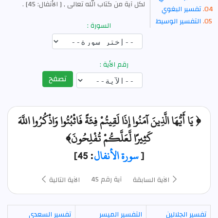
لكل آية من كتاب الله تعالى , [ الأنفال: 45] .
تفسير البغوي
التفسير الوسيط
السورة :
رقم الأية :
تصفح
﴿ يَا أَيُّهَا الَّذِينَ آمَنُوا إِذَا لَقِيتُمْ فِئَةً فَاثْبُتُوا وَاذْكُرُوا اللَّهَ
كَثِيرًا لَّعَلَّكُمْ تُفْلِحُونَ﴾
[
سورة الأنفال
: 45]
آية رقم 45
الآية السابقة
الآية التالية
تفسير الجلالين
التفسير الميسر
تفسير السعدي