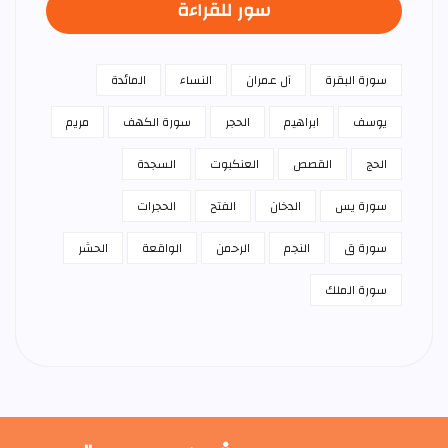
سور للقراءة
سورة البقرة
آل عمران
النساء
المائدة
يوسف
ابراهيم
الحجر
سورة الكهف
مريم
الحج
القصص
العنكبوت
السجدة
سورة يس
الدخان
الفتح
الحجرات
سورة ق
النجم
الرحمن
الواقعة
الحشر
سورة الملك