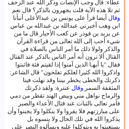
عطاء: قال وجب الإنصات وذكر الله عند الزحف
ثم تلا هذه الآية قلت يجهرون بالذكر؟ قال نعم
وقال
أيضا قرأ على يونس بن عبدالأعلى أنبأنا
ابن وهب أخبرني عبدالله بن عبدالله بن عباس
عن يزيد بن فوذر عن كعب الأحبار قال ما من
شيء أحب إلى الله تعالى من قراءة القرآن
والذكر ولولا ذلك ما أمر الناس بالصلاة في
القتال ألا ترون أنه أمر الناس بالذكر عند القتال
فقال "يا أيهـا الذين آمنوا إذا لقيتم فئة فاثبتوا
واذكروا الله كثيرا لعلكم تفلحون" قال الشاعر:
ذكرتك والخطى يخطر بيننا وقد نهلت فينا
المثقفة السمر
وقال
عنترة: ولقد ذكرتك
والرماح نواهل مني وبيض الهند تقطر من دمي
فأمر تعالى بالثبات عند قتال الأعداء والصبر
على مبارزتهم فلا يفروا ولا ينكلوا ولا يجبنوا وأن
يذكروا الله في تلك الحال ولا ينسوه بل
يستعينوا به ويتوكلوا عليه ويسألوه النصر على