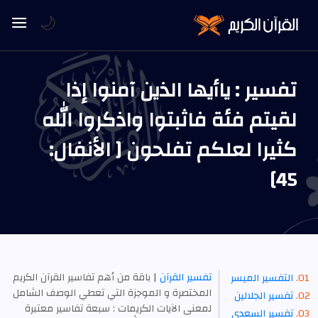
🌙
تفسير : ياأيها الذين آمنوا إذا
لقيتم فئة فاثبتوا واذكروا الله
كثيرا لعلكم تفلحون [ الأنفال:
45]
تفسير القرآن
| باقة من أهم تفاسير القرآن الكريم
التفسير الميسر
المختصرة و الموجزة التي تعطي الوصف الشامل
تفسير الجلالين
لمعنى الآيات الكريمات : سبعة تفاسير معتبرة
تفسير السعدي