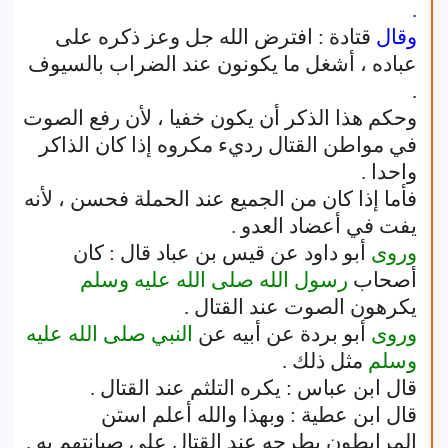
.
وقال
قتادة : افترض الله جل وعز ذكره على
عباده ، أشغل ما يكونون عند الضراب بالسيوف
.
وحكم هذا الذكر أن يكون خفيا ، لأن رفع الصوت
في مواطن القتال رديء مكروه إذا كان الذاكر
واحدا .
فأما إذا كان من الجميع عند الحملة فحسن ، لأنه
يفت في أعضاد العدو .
وروى
أبو داود عن قيس بن عباد قال : كان
أصحاب
رسول الله
صلى الله عليه وسلم
يكرهون الصوت عند القتال .
وروى
أبو بردة عن أبيه عن
النبي
صلى الله عليه
وسلم
مثل ذلك .
قال ابن عباس : يكره التلثم عند القتال .
قال ابن عطية : وبهذا والله أعلم استن
المرابطون بطرحه عند القتال على صيانتهم به .