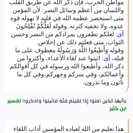
مواطن الحرب، فإن ذكر الله عن طريق القلب
واللسان من أعظم وسائل النصر: لأن المؤمن
متى استحضر عظمة الله في قلبه لا تهوله قوة
عدوه، ولا تخفيه كثرته..وقوله لَعَلَّكُمْ تُفْلِحُونَ
أى:
لعلكم تظفرون بمرادكم من النصر وحسن
الثواب، متى فعلتم ذلك عن إخلاص.
وقوله وَأَطِيعُوا اللَّهَ وَرَسُولَهُ معطوف على ما
قبله،
أى:
اثبتوا عند لقاء الأعداء، وأكثروا من
ذكر الله، وأطيعوا الله ورسوله في كل أقوالكم
وأعمالكم، وفي سركم وجهركم،وفي كل ما
تأتون وما تذرون.
ياأيها الذين آمنوا إذا لقيتم فئة فاثبتوا واذكروا
: تفسير
ابن كثير
هذا تعليم من الله لعباده المؤمنين آداب اللقاء