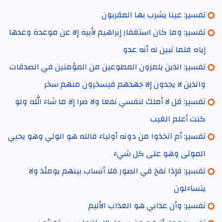
تفسير: عينا يشرب بها المقربون
تفسير: وما كان استغفار إبراهيم لأبيه إلا عن موعدة وعدها
إياه فلما تبين له أنه عدو
تفسير: الذين يلمزون المطوعين من المؤمنين في الصدقات
والذين لا يجدون إلا جهدهم فيسخرون منهم سخر
تفسير: قل لا أملك لنفسي نفعا ولا ضرا إلا ما شاء الله ولو
كنت أعلم الغيب
تفسير: أم اتخذوا من دونه أولياء فالله هو الولي وهو يحيي
الموتى وهو على كل شيء
تفسير: فإذا نفخ في الصور فلا أنساب بينهم يومئذ ولا
يتساءلون
تفسير: وأن عذابي هو العذاب الأليم