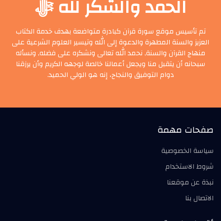
الحمد والشكر لله ﷻ
تم تأسيس موقع سورة قرآن كبادرة متواضعة بهدف خدمة الكتاب
العزيز والسنة المطهرة والدعوة إلى الله وتيسير العلوم الشرعية على
منهاج القرآن والسنة, نحمد الله تعالى ونشكره على فضله, ونسأله
سبحانه أن يتقبل منا ويجعل أعمالنا خالصة لوجهه الكريم وأن يرزقنا
دوام التوفيق والنجاح، إنه هو الولي الحميد.
صفحات مهمة
سياسة الخصوصية
شروط الاستخدام
نبذة عن موقعنا
الاتصال بنا