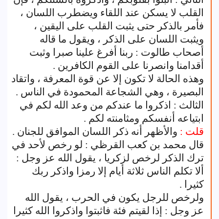
القلب لا يسكن عند اللقاء ويضطرب اللسان ،
فأمر بالذكر حتى يثبت القلب على اليقين ،
ويثبت اللسان على الذكر ، ويقول ما قاله
أصحاب طالوت : ربنا أفرغ علينا صبرا وثبت
أقدامنا وانصرنا على القوم الكافرين .
وهذه الحالة لا تكون إلا عن قوة المعرفة ، واتقاد
البصيرة ، وهي الشجاعة المحمودة في الناس .
الثالث : اذكروا ما عندكم من وعد الله لكم في
ابتياعه أنفسكم ومثامنته لكم .
قلت :
والأظهر أنه ذكر اللسان الموافق للجنان .
قال محمد بن كعب القرظي : لو رخص لأحد في
ترك الذكر لرخص لزكريا ، يقول الله عز وجل :
ألا تكلم الناس ثلاثة أيام إلا رمزا واذكر ربك
كثيرا .
ولرخص للرجل يكون في الحرب ، يقول الله
عز وجل : إذا لقيتم فئة فاثبتوا واذكروا الله كثيرا