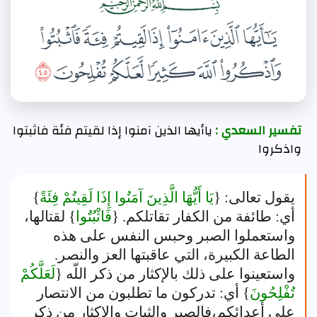
تفسير السعدي :
ياأيها الذين آمنوا إذا لقيتم فئة فاثبتوا
واذكروا
يقول تعالى‏:‏ ‏{
‏يَا أَيُّهَا الَّذِينَ آمَنُوا إِذَا لَقِيتُمْ فِئَةً‏
}‏
أي‏:‏ طائفة من الكفار تقاتلكم‏.‏ ‏{
‏فَاثْبُتُوا‏
}‏ لقتالها،
واستعملوا الصبر وحبس النفس على هذه
الطاعة الكبيرة، التي عاقبتها العز والنصر‏.‏
واستعينوا على ذلك بالإكثار من ذكر اللّه ‏{
‏لَعَلَّكُمْ
تُفْلِحُونَ‏
}‏ أي‏:‏ تدركون ما تطلبون من الانتصار
على أعدائكم،فالصبر والثبات والإكثار من ذكر