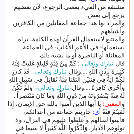
مشتقة من الفيء بمعنى الرجوع، لأن بعضهم
يرجع إلى بعض.
والمراد بها هنا: جماعة المقاتلين من الكافرين
وأشباههم.
والمتتبع لاستعمال القرآن لهذه الكلمة، يراه
يستعملها- في الأعم الأغلب- في الجماعة
المقاتلة أو الناصرة أو ما يشبه ذلك.
قال
-تبارك وتعالى-
: كَمْ مِنْ فِئَةٍ قَلِيلَةٍ غَلَبَتْ فِئَةً
كَثِيرَةً بِإِذْنِ اللَّهِ ....وقال
-تبارك وتعالى-
: قَدْ كانَ
لَكُمْ آيَةٌ فِي فِئَتَيْنِ الْتَقَتا فِئَةٌ تُقاتِلُ فِي سَبِيلِ اللَّهِ
وَأُخْرى كافِرَةٌ ....وقال
-تبارك وتعالى-
: وَلَمْ تَكُنْ
لَهُ فِئَةٌ يَنْصُرُونَهُ مِنْ دُونِ اللَّهِ وَما كانَ مُنْتَصِراً .
و
المعنى:
يا أيها الذين آمنوا بالله حق الإيمان، إِذا
لَقِيتُمْ فِئَةً
أى:
حاربتم جماعة من أعدائكم،
فاثبتوا لقتالهم وأغلظوا عليهم في النزال، ولا
تولوهم الأدبار، وَاذْكُرُوا اللَّهَ كَثِيراً لا سيما في