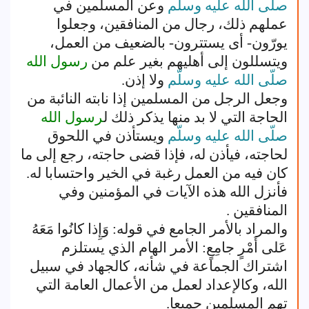
صلّى الله عليه وسلّم
وعن المسلمين في
عملهم ذلك، رجال من المنافقين، وجعلوا
يورّون- أى يستترون- بالضعيف من العمل،
ويتسللون إلى أهليهم بغير علم من
رسول الله
صلّى الله عليه وسلّم
ولا إذن.
وجعل الرجل من المسلمين إذا نابته النائبة من
الحاجة التي لا بد منها يذكر ذلك ل
رسول الله
صلّى الله عليه وسلّم
ويستأذن في اللحوق
لحاجته، فيأذن له، فإذا قضى حاجته، رجع إلى ما
كان فيه من العمل رغبة في الخير واحتسابا له.
فأنزل الله هذه الآيات في المؤمنين وفي
المنافقين .
والمراد بالأمر الجامع في قوله: وَإِذا كانُوا مَعَهُ
عَلى أَمْرٍ جامِعٍ: الأمر الهام الذي يستلزم
اشتراك الجماعة في شأنه، كالجهاد في سبيل
الله، وكالإعداد لعمل من الأعمال العامة التي
تهم المسلمين جميعا.