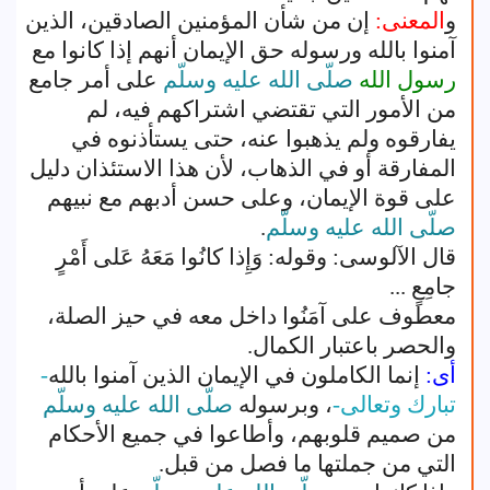
و
المعنى:
إن من شأن المؤمنين الصادقين، الذين
آمنوا بالله ورسوله حق الإيمان أنهم إذا كانوا مع
رسول الله
صلّى الله عليه وسلّم
على أمر جامع
من الأمور التي تقتضي اشتراكهم فيه، لم
يفارقوه ولم يذهبوا عنه، حتى يستأذنوه في
المفارقة أو في الذهاب، لأن هذا الاستئذان دليل
على قوة الإيمان، وعلى حسن أدبهم مع نبيهم
صلّى الله عليه وسلّم
.
قال الآلوسى: وقوله: وَإِذا كانُوا مَعَهُ عَلى أَمْرٍ
جامِعٍ ...
معطوف على آمَنُوا داخل معه في حيز الصلة،
والحصر باعتبار الكمال.
أى:
إنما الكاملون في الإيمان الذين آمنوا بالله
-
تبارك وتعالى-
، وبرسوله
صلّى الله عليه وسلّم
من صميم قلوبهم، وأطاعوا في جميع الأحكام
التي من جملتها ما فصل من قبل.