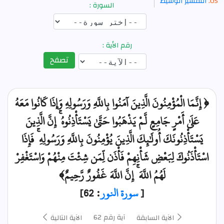
التفسير الوسيط
السورة :
رقم الأية :
تصفح
﴿ إِنَّمَا الْمُؤْمِنُونَ الَّذِينَ آمَنُوا بِاللَّهِ وَرَسُولِهِ وَإِذَا كَانُوا مَعَهُ
عَلَىٰ أَمْرٍ جَامِعٍ لَّمْ يَذْهَبُوا حَتَّىٰ يَسْتَأْذِنُوهُ ۚ إِنَّ الَّذِينَ
يَسْتَأْذِنُونَكَ أُولَٰئِكَ الَّذِينَ يُؤْمِنُونَ بِاللَّهِ وَرَسُولِهِ ۚ فَإِذَا
اسْتَأْذَنُوكَ لِبَعْضِ شَأْنِهِمْ فَأْذَن لِّمَن شِئْتَ مِنْهُمْ وَاسْتَغْفِرْ
لَهُمُ اللَّهَ ۚ إِنَّ اللَّهَ غَفُورٌ رَّحِيمٌ﴾
[
سورة النور
: 62]
آية رقم 62
الآية السابقة
الآية التالية