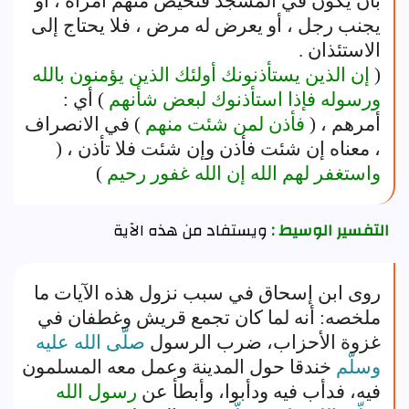
بأن يكون في المسجد فتحيض منهم امرأة ، أو
يجنب رجل ، أو يعرض له مرض ، فلا يحتاج إلى
الاستئذان .
(
إن الذين يستأذنونك أولئك الذين يؤمنون بالله
ورسوله فإذا استأذنوك لبعض شأنهم
) أي :
أمرهم ، (
فأذن لمن شئت منهم
) في الانصراف
، معناه إن شئت فأذن وإن شئت فلا تأذن ، (
واستغفر لهم الله إن الله غفور رحيم
)
التفسير الوسيط :
ويستفاد من هذه الآية
روى ابن إسحاق في سبب نزول هذه الآيات ما
ملخصه: أنه لما كان تجمع قريش وغطفان في
غزوة الأحزاب، ضرب الرسول
صلّى الله عليه
وسلّم
خندقا حول المدينة وعمل معه المسلمون
فيه، فدأب فيه ودأبوا، وأبطأ عن
رسول الله