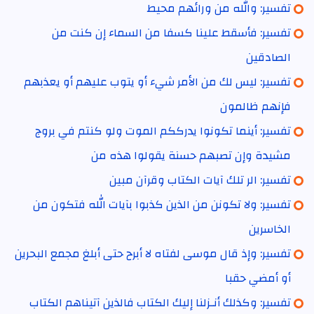
تفسير: والله من ورائهم محيط
تفسير: فأسقط علينا كسفا من السماء إن كنت من
الصادقين
تفسير: ليس لك من الأمر شيء أو يتوب عليهم أو يعذبهم
فإنهم ظالمون
تفسير: أينما تكونوا يدرككم الموت ولو كنتم في بروج
مشيدة وإن تصبهم حسنة يقولوا هذه من
تفسير: الر تلك آيات الكتاب وقرآن مبين
تفسير: ولا تكونن من الذين كذبوا بآيات الله فتكون من
الخاسرين
تفسير: وإذ قال موسى لفتاه لا أبرح حتى أبلغ مجمع البحرين
أو أمضي حقبا
تفسير: وكذلك أنـزلنا إليك الكتاب فالذين آتيناهم الكتاب