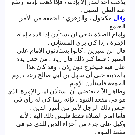
يذهب أحد لعذر إلا بإذنه ، فإذا ذهب بإذنه ارتفع
عنه الظن السيئ .
وقال
مكحول ، والزهري : الجمعة من الأمر
الجامع .
وإمام الصلاة ينبغي أن يستأذن إذا قدمه إمام
الإمرة ، إذا كان يرى المستأذن .
قال ابن سيرين : كانوا يستأذنون الإمام على
المنبر ؛ فلما كثر ذلك قال زياد : من جعل يده
على فيه فليخرج دون إذن ، وقد كان هذا
بالمدينة حتى أن سهل بن أبي صالح رعف يوم
الجمعة فاستأذن الإمام .
وظاهر الآية يقتضي أن يستأذن أمير الإمرة الذي
هو في مقعد النبوة ، فإنه ربما كان له رأي في
حبس ذلك الرجل لأمر من أمور الدين .
فأما إمام الصلاة فقط فليس ذلك إليه ؛ لأنه
وكيل على جزء من أجزاء الدين للذي هو في
مقعد النبوة .