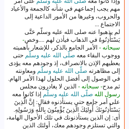
وإذا كانوا معه
صلّى الله عليه وسلّم
على أمر
مهم يجب إجماعهم في شأنه كالجمعة والأعياد
والحروب، وغيرها من الأمور الداعية إلى
الاجتماع ...
لم يذهبوا عنه صلى الله عليه وسلّم حَتَّى
يَسْتَأْذِنُوهُ في الذهاب فيأذن لهم ....وخص
-
سبحانه -
الأمر الجامع بالذكر، للإشعار بأهميته
ووجوب البقاء معه
صلّى الله عليه وسلّم
حتى
يعطيهم الإذن بالانصراف، إذ وجودهم معه يؤدى
إلى مظاهرته
صلّى الله عليه وسلّم
ومعاونته
في الوصول إلى أفضل الحلول لهذا الأمر الهام.
ثم مدح
- سبحانه -
الذين لا يغادرون مجلس
رسول الله
صلّى الله عليه وسلّم
إذا كانوا معه
على أمر جامع حتى يستأذنوه فقال: إِنَّ الَّذِينَ
يَسْتَأْذِنُونَكَ أُولئِكَ الَّذِينَ يُؤْمِنُونَ بِاللَّهِ وَرَسُولِهِ.
أى: إن الذين يستأذنونك في تلك الأحوال الهامة،
والتي تستلزم وجودهم معك، أولئك الذين