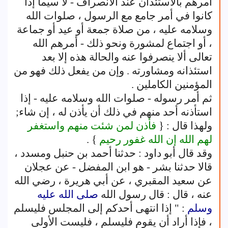
أمرهم بالاستئذان عند الانصراف - لا سيما إذا
كانوا في أمر جامع مع الرسول ، صلوات الله
وسلامه عليه ، من صلاة جمعة أو عيد أو جماعة
، أو اجتماع لمشورة ونحو ذلك - أمرهم الله
تعالى ألا ينصرفوا عنه والحالة هذه إلا بعد
استئذانه ومشاورته . وإن من يفعل ذلك فهو من
المؤمنين الكاملين .
ثم أمر رسوله - صلوات الله وسلامه عليه - إذا
استأذنه أحد منهم في ذلك أن يأذن له ، إن شاء;
ولهذا قال : {
فأذن لمن شئت منهم واستغفر
لهم الله إن الله غفور رحيم
} .
وقد قال أبو داود : حدثنا أحمد بن حنبل ومسدد ،
قالا حدثنا بشر - هو ابن المفضل - عن عجلان
عن سعيد المقبري ، عن أبي هريرة ، رضي الله
عنه ، قال : قال رسول الله
صلى الله عليه
وسلم
: " إذا انتهى أحدكم إلى المجلس فليسلم
، فإذا أراد أن يقوم فليسلم ، فليست الأولى