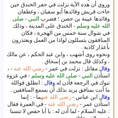
وروي أن هذه الآية نزلت في حفر الخندق حين
جاءت قريش وقائدها أبو سفيان ، وغطفان
وقائدها عيينة بن حصن ؛ فضرب
النبي
-
صلى
الله عليه وسلم
- الخندق على المدينة ، وذلك
في شوال سنة خمس من الهجرة ، فكان
المنافقون يتسللون لواذا من العمل ويعتذرون
بأعذار كاذبة .
ونحوه روى أشهب ، وابن عبد الحكم ، عن مالك
، وكذلك قال محمد بن إسحاق .
وقال
مقاتل : نزلت في عمر -
رضي الله عنه
- ،
استأذن
النبي
-
صلى الله عليه وسلم
- في غزوة
تبوك في الرجعة فأذن له
وقال
: انطلق فوالله
ما أنت بمنافق يريد بذلك أن يسمع المنافقين .
وقال
ابن عباس -
رضي الله عنه
ما - : إنما
استأذن عمر -
رضي الله عنه
- في العمرة فقال
: عليه السلام - لما أذن له : يا أبا حفص لا تنسنا