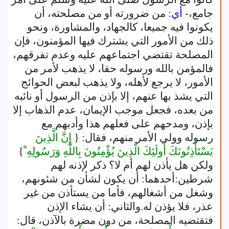
جامع،-
أي:
من ضرورته أو من مصلحته، أن
يكونوا فيه جميعا، كالجهاد، والمشاورة، ونحو
ذلك من الأمور التي يشترك فيها المؤمنون، فإن
المصلحة تقتضي اجتماعهم عليه وعدم تفرقهم،
فالمؤمن بالله ورسوله حقا، لا يذهب لأمر من
الأمور، لا يرجع لأهله، ولا يذهب لبعض الحوائج
التي يشذ بها عنهم، إلا بإذن من الرسول أو نائبه
من بعده، فجعل موجب الإيمان، عدم الذهاب إلا
بإذن، ومدحهم على فعلهم هذا وأدبهم مع
رسوله وولي الأمر منهم، فقال: {
إِنَّ الَّذِينَ
يَسْتَأْذِنُونَكَ أُولَئِكَ الَّذِينَ يُؤْمِنُونَ بِاللَّهِ وَرَسُولِهِ ْ
}
ولكن هل يأذن لهم أم لا؟ ذكر لإذنه لهم
شرطين:أحدهما: أن يكون لشأن من شئونهم،
وشغل من أشغالهم، فأما من يستأذن من غير
عذر، فلا يؤذن له.والثاني: أن يشاء الإذن
فتقتضيه المصلحة، من دون مضرة بالآذن، قال: