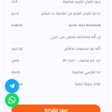
سور القران الكريم مكتوبة
114
اذاعة القران الكريم من القاهرة بث مباشر
راديو
english
quran mp3 download
إن الله وملائكته يصلون على النبي
الله نور السموات والأرض
آية النور
جزء عم مكتوب - الجزء 30
كامل
آية الكرسي مكتوبة
كاملة
اواخر سورة البقرة
مكتوبة
سور للقراءة