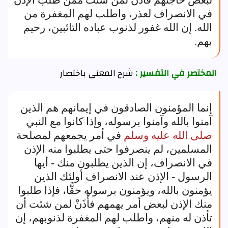
لبعض حاجتهم فَأْذَن لمن شئت ممن طلب الإذن
في الانصراف لعذر، واطلب لهم المغفرة من
الله. إن الله غفور لذنوب عباده التائبين، رحيم
بهم.
المختصر في التفسير :
شرح المعنى باختصار
إنما المؤمنون الصادقون في إيمانهم هم الذين
آمنوا بالله وآمنوا برسوله، وإذا كانوا مع النبي
صلى الله عليه وسلم
في أمر يجمعهم لمصلحة
المسلمين، لم ينصرفوا حتى يطلبوا منه الإذن
في الانصراف، إن الذين يطلبون منك - أيها
الرسول - الإذن عند الانصراف أولئك الذين
يؤمنون بالله، ويؤمنون برسوله حقًّا، فإذا طلبوا
منك الإذن لبعض أمر يهمهم فأْذَنْ لمن شئت أن
تأذن له منهم، واطلب لهم المغفرة لذنوبهم، إن