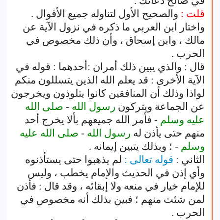
في صالح دعائك .
قلت :
والصحيح الأول لتناوله جميع الأقوال .
واختار ابن العربي ما ذكره في نزول الآية عن
مالك ، وابن إسحاق ، وأن ذلك مخصوص في
الحرب .
قال : والذي يبين ذلك أمران :أحدهما : قوله في
الآية الأخرى : قد يعلم الله الذين يتسللون منكم
لواذا وذلك أن المنافقين كانوا يتلوذون ويخرجون
عن الجماعة ويتركون
رسول الله
-
صلى الله
عليه وسلم
- فأمر الله جميعهم بألا يخرج أحد
منهم حتى يأذن له
رسول الله
-
صلى الله عليه
وسلم
- ؛ وبذلك يتبين إيمانه .
الثاني :
قوله تعالى :
لم يذهبوا حتى يستأذنوه
وأي إذن في الحديث والإمام يخطب ، وليس
للإمام خيار في منعه ولا إبقائه ، وقد قال : فأذن
لمن شئت منهم ؛ فبين بذلك أنه مخصوص في
الحرب .