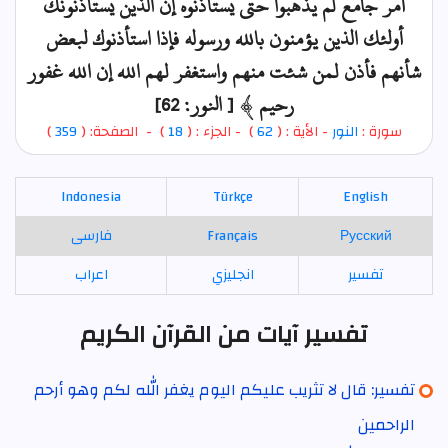
أمر جامع لم يذهبوا حتى يستأذنوه إن الذين يستأذنونك
أولئك الذين يؤمنون بالله ورسوله فإذا استأذنوك لبعض
شأنهم فأذن لمن شئت منهم واستغفر لهم الله إن الله غفور
رحيم ﴾ [ النور: 62]
سورة :
النور
- الأية : (
62
)
- الجزء : (
18
) - الصفحة: (
359
)
Indonesia
Türkçe
English
Русский
Français
فارسی
تفسير
انجليزي
اعراب
تفسير آيات من القرآن الكريم
تفسير: قال لا تثريب عليكم اليوم يغفر الله لكم وهو أرحم
الراحمين