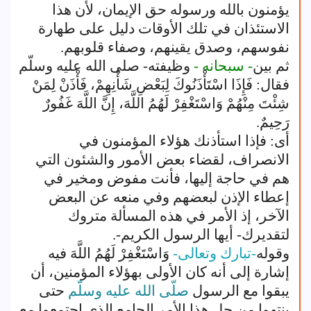
يؤمنون بالله ورسوله حق الإيمان، لأن هذا
الاستئذان في تلك الأوقات دليل على طهارة
نفوسهم، وصدق يقينهم، وصفاء قلوبهم.
ثم بين
- سبحانه -
وظيفته- صلى الله عليه وسلّم
فقال: فَإِذَا اسْتَأْذَنُوكَ لِبَعْضِ شَأْنِهِمْ، فَأْذَنْ لِمَنْ
شِئْتَ مِنْهُمْ وَاسْتَغْفِرْ لَهُمُ اللَّهَ، إِنَّ اللَّهَ غَفُورٌ
رَحِيمٌ.
أى: فإذا استأذنك هؤلاء المؤمنون في
الانصراف، لقضاء بعض الأمور والشئون التي
هم في حاجة إليها، فأنت مفوض ومخير في
إعطاء الإذن لبعضهم وفي منعه عن البعض
الآخر، إذ الأمر في هذه المسألة متروك
لتقديرك- أيها الرسول الكريم-.
وقوله
-تبارك وتعالى-
وَاسْتَغْفِرْ لَهُمُ اللَّهَ فيه
إشارة إلى أنه كان الأولى بهؤلاء المؤمنين، أن
يبقوا مع الرسول
صلّى الله عليه وسلّم
حتى
ينتهوا من حل هذا الأمر الجامع الذي اجتمعوا مع