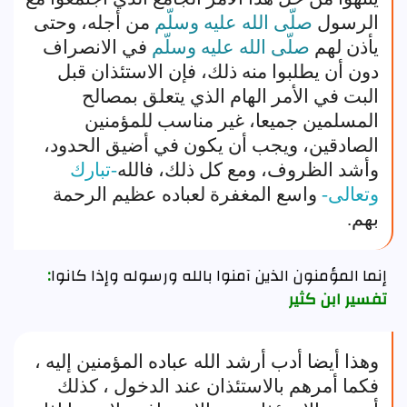
الرسول
صلّى الله عليه وسلّم
من أجله، وحتى
يأذن لهم
صلّى الله عليه وسلّم
في الانصراف
دون أن يطلبوا منه ذلك، فإن الاستئذان قبل
البت في الأمر الهام الذي يتعلق بمصالح
المسلمين جميعا، غير مناسب للمؤمنين
الصادقين، ويجب أن يكون في أضيق الحدود،
وأشد الظروف، ومع كل ذلك، فالله
-تبارك
وتعالى-
واسع المغفرة لعباده عظيم الرحمة
بهم.
إنما المؤمنون الذين آمنوا بالله ورسوله وإذا كانوا
:
تفسير ابن كثير
وهذا أيضا أدب أرشد الله عباده المؤمنين إليه ،
فكما أمرهم بالاستئذان عند الدخول ، كذلك