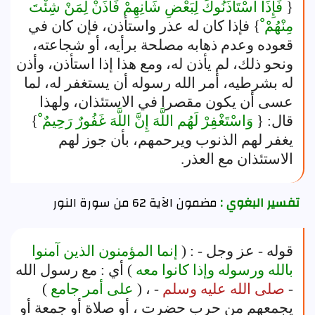
{
فَإِذَا اسْتَأْذَنُوكَ لِبَعْضِ شَأْنِهِمْ فَأْذَنْ لِمَنْ شِئْتَ
مِنْهُمْ ْ
} فإذا كان له عذر واستأذن، فإن كان في
قعوده وعدم ذهابه مصلحة برأيه، أو شجاعته،
ونحو ذلك، لم يأذن له، ومع هذا إذا استأذن، وأذن
له بشرطيه، أمر الله رسوله أن يستغفر له، لما
عسى أن يكون مقصرا في الاستئذان، ولهذا
قال: {
وَاسْتَغْفِرْ لَهُم اللَّهَ إِنَّ اللَّهَ غَفُورٌ رَحِيمٌ ْ
}
يغفر لهم الذنوب ويرحمهم، بأن جوز لهم
الاستئذان مع العذر.
تفسير البغوي :
مضمون الآية 62 من سورة النور
قوله - عز وجل - : (
إنما المؤمنون الذين آمنوا
بالله ورسوله وإذا كانوا معه
) أي : مع رسول الله
-
صلى الله عليه وسلم
- ، (
على أمر جامع
)
يجمعهم من حرب حضرت ، أو صلاة أو جمعة أو