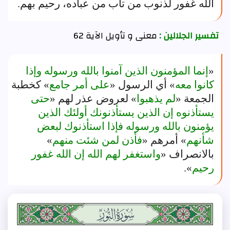
الله غفور لذنوب من تاب من عباده، رحيم بهم.
تفسير الجلالين :
معنى و تأويل الآية 62
«
إنما المؤمنون الذين آمنوا بالله ورسوله وإذا
كانوا معه
» أي الرسول «
على أمر جامع
» كخطبة
الجمعة «
لم يذهبوا
» لعروض عذر لهم «
حتى
يستأذنوه إن الذين يستأذنونك أولئك الذين
يؤمنون بالله ورسوله فإذا استأذنوك لبعض
شأنهم
» أمرهم «
فأذن لمن شئت منهم
»
بالانصراف «
واستغفر لهم الله إن الله غفور
رحيم
».