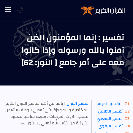
🌙
تفسير : إنما المؤمنون الذين
آمنوا بالله ورسوله وإذا كانوا
معه على أمر جامع [ النور: 62]
تفسير القرآن
| باقة من أهم تفاسير القرآن الكريم
التفسير الميسر
المختصرة و الموجزة التي تعطي الوصف الشامل
تفسير الجلالين
لمعنى الآيات الكريمات : سبعة تفاسير معتبرة
تفسير السعدي
لكل آية من كتاب الله تعالى , [ النور: 62] .
تفسير البغوي