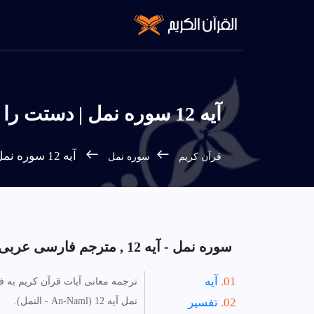
آیه 12 سوره نمل | دستت را در گريبان ببر تا بى‌هيچ آسيبى سفيد بيرون آيد. با
آیه 12 سوره نمل - فارسی
قرآن كريم
سوره نمل
سوره نمل - آیه 12 , مترجم فارسی عربی انگلیسی.
آیه
ترجمه معانی آیات قرآن کریم به 
تفسیر
نمل آیه 12 (An-Naml - النمل).