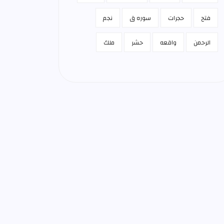
فتح
حجرات
سوره ق
نجم
الرحمن
واقعه
حشر
ملك