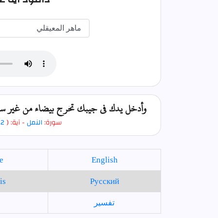
وأدخل يدك في جيبك تخرج بيضاء من غير سوء ف
سورة:
النمل
- آية: (
12
e
English
is
Русский
تفسير