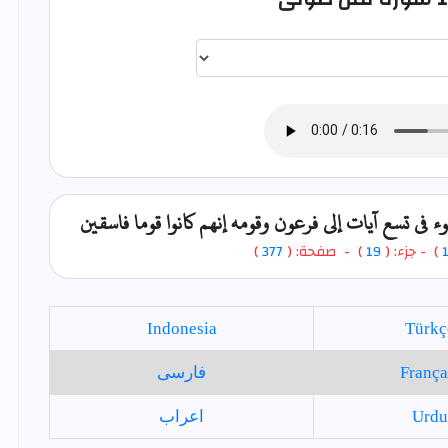
اختيار قارئ الآية
ي تسع آيات إلى فرعون وقومه إنهم كانوا قوما فاسقين
)
- جزء: (
19
) - صفحة: (
377
)
Indonesia
Türkç
França
فارسی
Urdu
اعراب