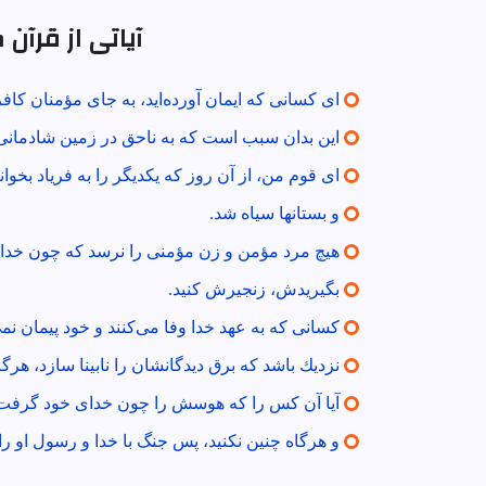
آیاتی از قرآن
اى كسانى كه ايمان آورده‌ايد، به جاى مؤمنان كافر
اين بدان سبب است كه به ناحق در زمين شادمانى م
اى قوم من، از آن روز كه يكديگر را به فرياد بخواني
و بستانها سياه شد.
هيچ مرد مؤمن و زن مؤمنى را نرسد كه چون خدا 
بگيريدش، زنجيرش كنيد.
كسانى كه به عهد خدا وفا مى‌كنند و خود پيمان نم
نزديك باشد كه برق ديدگانشان را نابينا سازد، هرگا
آيا آن كس را كه هوسش را چون خداى خود گرفت 
و هرگاه چنين نكنيد، پس جنگ با خدا و رسول او را ا