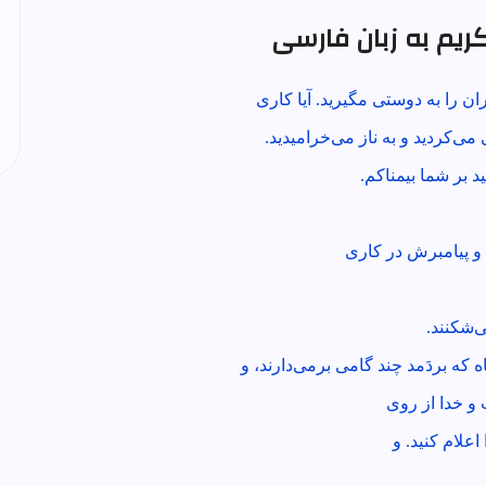
 کریم به زبان فارسی
ان را به دوستى مگيريد. آيا كارى
ى‌كرديد و به ناز مى‌خراميديد.
د بر شما بيمناكم.
و پيامبرش در كارى
ى‌شكنند.
ه كه بردَمد چند گامى برمى‌دارند، و
و خدا از روى
علام كنيد. و