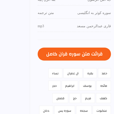
سوره کوثر به انگلیسی
متن ترجمه
قاری عبدالرحمن مسعد
mp3
قرائت متن سوره قرآن كامل
حمد
بقره
آل عمران
نساء
مائده
يوسف
ابراهيم
حجر
كهف
مريم
حج
قصص
عنكبوت
سجده
سوره يس
دخان