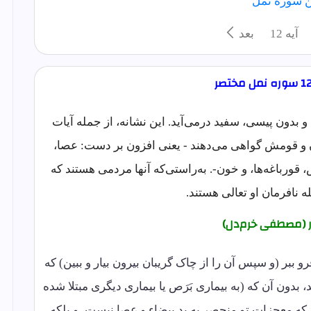
 سوره نمل
آيه 12
بعد
و بدون پیسی، سفید درمی‌آید. این نشانه، از جمله آیات
ن و قومش گواهی می‌دهند - یعنی افزون بر دست: عصا،
ورباغه‌ها، و خون-. به‌راستی‌که آنها مردمی هستند که
ه نافرمان او تعالی هستند.
ر (مصطفی خرم‌دل)
ببر (و سپس آن را از چاک گریبان بیرون بیار و ببین) که
 بدون آن که (به بیماری بَرَص یا بیماری دیگری مبتلا شده
ن که معجزات تو منحصر به ید بیضاء و عصا نیست، و بلکه