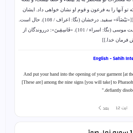
 تو آنها را به فرعون و قوم او نشان خواهی داد. ایشان
واقعاً جماعت طغیانگر و نافرمانبرداری هستند. [[«بَیْضَآءَ» سفید. درخشان (نگا: اعراف / 108). حال است.
«تِسْعِ آیَاتٍ»: نُهْ معجزه. نُهْ دلیل بر صدق رسالت موسی (نگا: اسراء / 101). «فَاسِقِینَ»: درروندگان از
 فرمان خدا.]]
English - Sahih Int
And put your hand into the opening of your garment [at the
[These are] among the nine signs [you will take] to Pharao
defiantly disobe
آیت 12
بعد