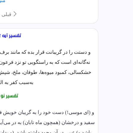
متن
قبلی
تفسیر آیه 12 سوره نمل مختصر
و دستت را در گریبانت قرار بده که مانند برف 
نه‌گانه‌ای است که به راستگویی تو نزد فرعو
خشکسالی، کمبود میوه‌ها، طوفان، ملخ، شپش، ق
به‌سبب کفر به الل
تفسیر نو
و (ای موسی!) دست خود را به گریبان خویش فرو 
سفید و درخشان (همچون ماه تابان) به در می‌آید،
باشد و) عیبی در آن وجود داشته باشد، (و بدا