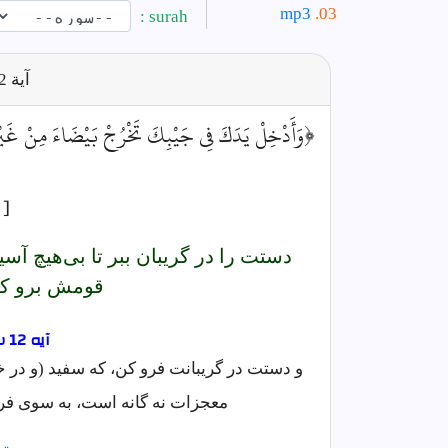
mp3
surah :
آية
12
﴿وَأَدْخِلْ يَدَكَ فِي جَيْبِكَ تَخْرُجْ بَيْضَاءَ مِنْ غَيْرِ سُو
[
دستت را در گريبان ببر تا بى‌هيچ آسي
قومش برو كه
آیه 12 سوره نمل فارسى
و دستت در گریبانت فرو کن، که سفید (و در خ
معجزات نه گانه است، به سوی فرع