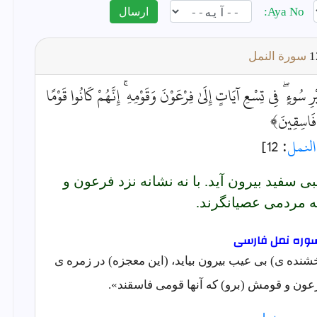
Aya No:
ارسال
سورة النمل
ءٍ ۖ فِي تِسْعِ آيَاتٍ إِلَىٰ فِرْعَوْنَ وَقَوْمِهِ ۚ إِنَّهُمْ كَانُوا قَوْمًا
فَاسِقِينَ﴾
النمل
: 12]
بى سفيد بيرون آيد. با نه نشانه نزد فرعون و
 مردمى عصيانگرند.
شنده ی) بی عیب بیرون بیاید، (این معجزه) در زمره ی
ون و قومش (برو) که آنها قومی فاسقند».