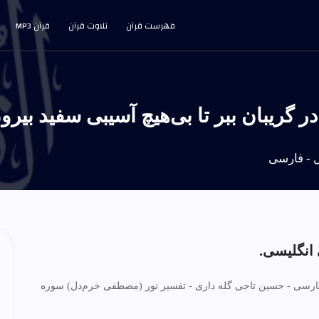
فهرست قرآن
تلاوت قرآن
قرآن MP3
فارسی - حسین تاجی گله داری - تفسیر نور (مصطفی خرم‌دل) سوره