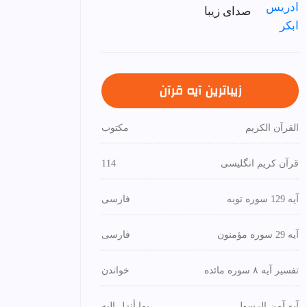
صدای زیبا
زیباترین آیه قرآن
القرآن الكريم
مكتوب
قرآن کریم انگلیسی
114
آیه 129 سوره توبه
فارسی
آیه 29 سوره مؤمنون
فارسی
تفسیر آیه ۸ سوره مائده
خواندن
آیه آمن الرسول
بما أنزل إليه