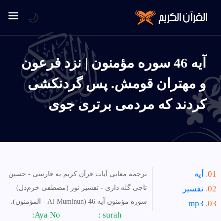
🌙
آیه 46 سوره مؤمنون | نزد فرعون
و مهتران قومش. پس گردنكشى
كردند كه مردمى برترى جوى
آیه
ترجمه معانی آیات قرآن کریم به فارسی - حسین
تفسیر
تاجی گله داری - تفسیر نور (مصطفی خرم‌دل)
سوره مؤمنون آیه 46 (Al-Muminun - المؤمنون).
mp3
Aya No:
surah :