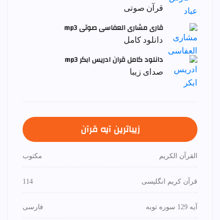
قرآن صوتی
قاری مشاری العفاسی صوتی mp3
دانلود کامل
دانلود کامل قران ادریس ابکر mp3
صدای زیبا
زیباترین آیه قرآن
القرآن الكريم
مكتوب
قرآن کریم انگلیسی
114
آیه 129 سوره توبه
فارسی