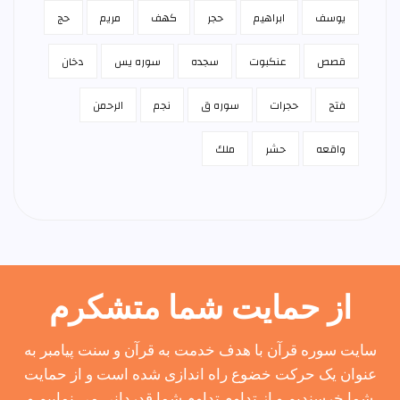
يوسف
ابراهيم
حجر
كهف
مريم
حج
قصص
عنكبوت
سجده
سوره يس
دخان
فتح
حجرات
سوره ق
نجم
الرحمن
واقعه
حشر
ملك
از حمایت شما متشکرم
سایت سوره قرآن با هدف خدمت به قرآن و سنت پیامبر به
عنوان یک حرکت خضوع راه اندازی شده است و از حمایت
شما خرسندیم و از تداوم تداوم شما قدردانی می نماییم و