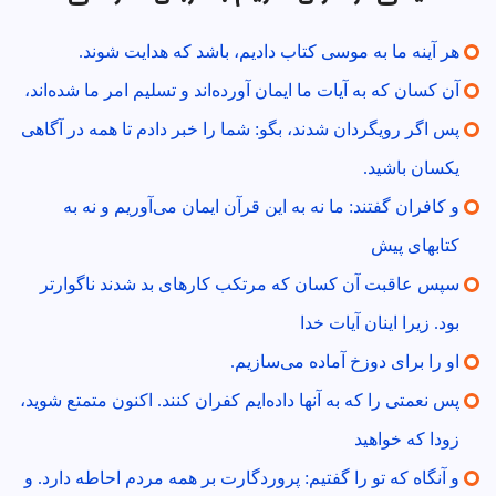
هر آينه ما به موسى كتاب داديم، باشد كه هدايت شوند.
آن كسان كه به آيات ما ايمان آورده‌اند و تسليم امر ما شده‌اند،
پس اگر رويگردان شدند، بگو: شما را خبر دادم تا همه در آگاهى
يكسان باشيد.
و كافران گفتند: ما نه به اين قرآن ايمان مى‌آوريم و نه به
كتابهاى پيش
سپس عاقبت آن كسان كه مرتكب كارهاى بد شدند ناگوارتر
بود. زيرا اينان آيات خدا
او را براى دوزخ آماده مى‌سازيم.
پس نعمتى را كه به آنها داده‌ايم كفران كنند. اكنون متمتع شويد،
زودا كه خواهيد
و آنگاه كه تو را گفتيم: پروردگارت بر همه مردم احاطه دارد. و