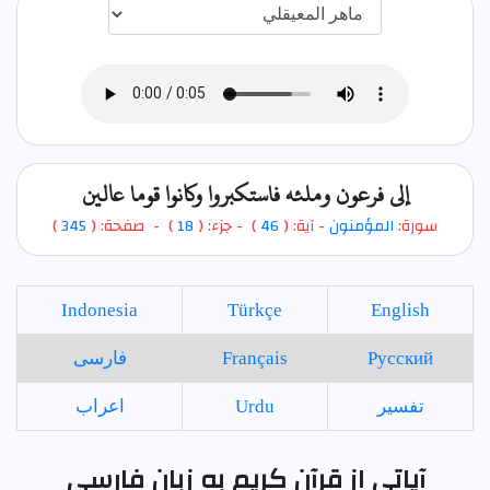
اختيار قارئ الآية
إلى فرعون وملئه فاستكبروا وكانوا قوما عالين
سورة:
المؤمنون
- آية: (
46
)
- جزء: (
18
) - صفحة: (
345
)
Indonesia
Türkçe
English
Русский
Français
فارسی
تفسير
Urdu
اعراب
آیاتی از قرآن کریم به زبان فارسی