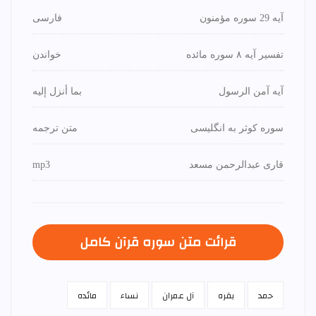
آیه 29 سوره مؤمنون
فارسی
تفسیر آیه ۸ سوره مائده
خواندن
آیه آمن الرسول
بما أنزل إليه
سوره کوثر به انگلیسی
متن ترجمه
قاری عبدالرحمن مسعد
mp3
قرائت متن سوره قرآن كامل
حمد
بقره
آل عمران
نساء
مائده