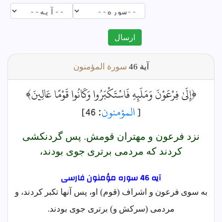
ارسال
آية
46
سورة المؤمنون
﴿إِلَىٰ فِرْعَوْنَ وَمَلَئِهِ فَاسْتَكْبَرُوا وَكَانُوا قَوْمًا عَالِينَ﴾
[
المؤمنون
: 46]
نزد فرعون و مهتران قومش. پس گردنكشى
كردند كه مردمى برترى جوى بودند،
آیه 46 سوره مؤمنون فارسى
به سوی فرعون و اشراف (قوم) او، پس آنها تکبر کردند، و
مردمی (سرکش و) برتری جوی بودند.