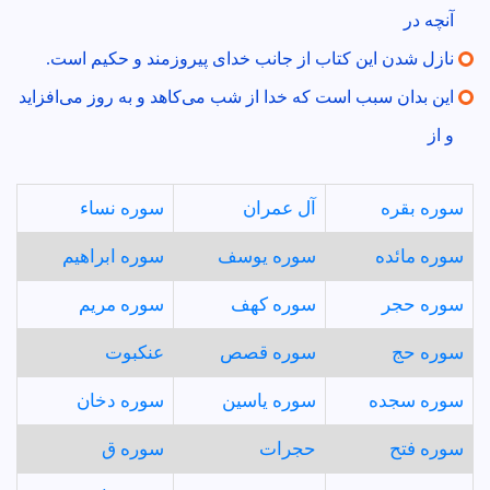
آنچه در
نازل شدن اين كتاب از جانب خداى پيروزمند و حكيم است.
اين بدان سبب است كه خدا از شب مى‌كاهد و به روز مى‌افزايد
و از
سوره بقره
آل عمران
سوره نساء
سوره مائده
سوره يوسف
سوره ابراهيم
سوره حجر
سوره كهف
سوره مريم
سوره حج
سوره قصص
عنكبوت
سوره سجده
سوره ياسين
سوره دخان
سوره فتح
حجرات
سوره ق